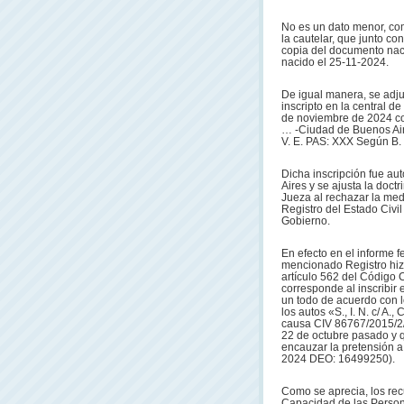
No es un dato menor, com
la cautelar, que junto co
copia del documento nacio
nacido el 25-11-2024.
De igual manera, se adjun
inscripto en la central 
de noviembre de 2024 co
… -Ciudad de Buenos Aires 
V. E. PAS: XXX Según B. c
Dicha inscripción fue a
Aires y se ajusta la doct
Jueza al rechazar la medi
Registro del Estado Civi
Gobierno.
En efecto en el informe f
mencionado Registro hizo
artículo 562 del Código 
corresponde al inscribir 
un todo de acuerdo con l
los autos «S., I. N. c/ A., 
causa CIV 86767/2015/2/RH
22 de octubre pasado y q
encauzar la pretensión a 
2024 DEO: 16499250).
Como se aprecia, los recu
Capacidad de las Persona