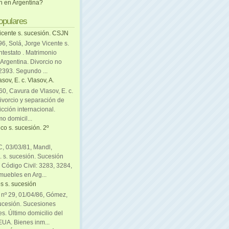
ón en Argentina?
opulares
icente s. sucesión. CSJN
6, Solá, Jorge Vicente s.
ntestato . Matrimonio
Argentina. Divorcio no
 2393. Segundo ...
sov, E. c. Vlasov, A.
0, Cavura de Vlasov, E. c.
divorcio y separación de
icción internacional.
mo domicil...
co s. sucesión. 2º
C, 03/03/81, Mandl,
. s. sucesión. Sucesión
. Código Civil: 3283, 3284,
muebles en Arg...
s s. sucesión
. nº 29, 01/04/86, Gómez,
sucesión. Sucesiones
es. Último domicilio del
EUA. Bienes inm...