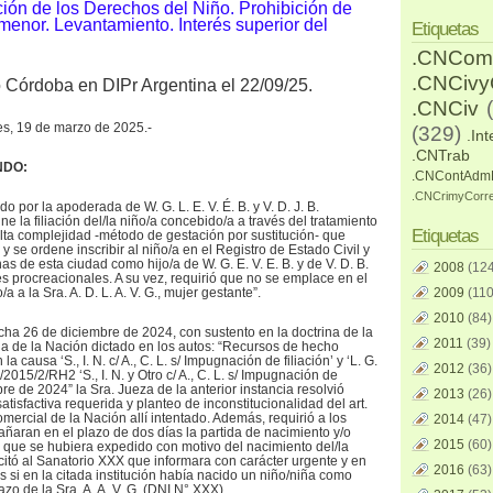
ión de los Derechos del Niño. Prohibición de
 menor. Levantamiento. Interés superior del
Etiquetas
.CNCom
.CNCiv
o Córdoba en DIPr Argentina el 22/09/25.
.CNCiv
res, 19 de marzo de 2025.-
(329)
.Int
.CNTrab
NDO:
.CNContAdm
.CNCrimyCorr
do por la apoderada de W. G. L. E. V. É. B. y V. D. J. B.
e la filiación del/la niño/a concebido/a a través del tratamiento
Etiquetas
 alta complejidad -método de gestación por sustitución- que
 y se ordene inscribir al niño/a en el Registro de Estado Civil y
 de esta ciudad como hijo/a de W. G. E. V. E. B. y de V. D. B.
2008
(124
s procreacionales. A su vez, requirió que no se emplace en el
 a la Sra. A. D. L. A. V. G., mujer gestante”.
2009
(110
2010
(84)
echa 26 de diciembre de 2024, con sustento en la doctrina de la
2011
(39)
a de la Nación dictado en los autos: “Recursos de hecho
la causa ‘S., I. N. c/ A., C. L. s/ Impugnación de filiación’ y ‘L. G.
2012
(36)
2015/2/RH2 ‘S., I. N. y Otro c/ A., C. L. s/ Impugnación de
bre de 2024” la Sra. Jueza de la anterior instancia resolvió
2013
(26)
tisfactiva requerida y planteo de inconstitucionalidad del art.
mercial de la Nación allí intentado. Además, requirió a los
2014
(47)
ñaran en el plazo de dos días la partida de nacimiento y/o
2015
(60)
o que se hubiera expedido con motivo del nacimiento del/la
icitó al Sanatorio XXX que informara con carácter urgente y en
2016
(63)
 si en la citada institución había nacido un niño/niña como
o de la Sra. A. A. V. G. (DNI N° XXX).