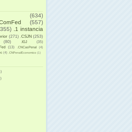
(634)
yComFed
(557)
(355)
.1 instancia
erior
(271)
.CSJN
(253)
(80)
.IGJ
(35)
Fed
(13)
.CNCasPenal
(4)
ec
(4)
.CNPenalEconomico
(1)
)
)