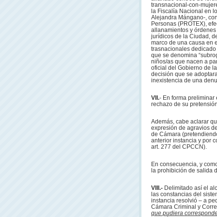
transnacional-con-mujer
la Fiscalía Nacional en l
Alejandra Mángano-, con 
Personas (PROTEX), efect
allanamientos y órdenes 
jurídicos de la Ciudad, d
marco de una causa en el 
trasnacionales dedicado 
que se denomina “subrogac
niños/as que nacen a par
oficial del Gobierno de l
decisión que se adoptara 
inexistencia de una denu
VII.
- En forma preliminar
rechazo de su pretensión
Además, cabe aclarar que
expresión de agravios de
de Cámara (pretendiendo
anterior instancia y por 
art. 277 del CPCCN).
En consecuencia, y como 
la prohibición de salida de
VIII.-
Delimitado así el a
las constancias del sist
instancia resolvió – a ped
Cámara Criminal y Correc
que pudiera correspond