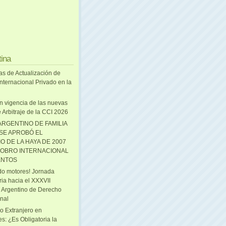
tina
as de Actualización de
nternacional Privado en la
n vigencia de las nuevas
 Arbitraje de la CCI 2026
ARGENTINO DE FAMILIA
 SE APROBÓ EL
O DE LA HAYA DE 2007
OBRO INTERNACIONAL
ENTOS
o motores! Jornada
ria hacia el XXXVII
 Argentino de Derecho
onal
o Extranjero en
s: ¿Es Obligatoria la