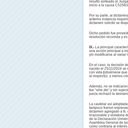
resultó sorteado el Juzg
inicio a la causa C5256/2
Por su parte, al dictami
anterior instancia requiri
dictamen solicitó se dispu
Dicho pedido fue proveíd
resolución recurrida y es
IX.-
La principal caracter
una acción principal a in
y/o modificarse al variar
En el caso, la decisión de
nacido el 25/11/2024 se d
con vida
(
obsérvese que 
al respecto)- y menos có
Además, no se indicaron
fue “
sine die”
y sin sujec
jueza rechazó la demanda
La cautelar así adoptada
tampoco fueron expresada
dictamen agregado a fs. d
irrazonable y violatoria d
de la Declaración Unive
Asamblea General de las 
como contraria al interé