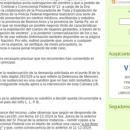
Comenta
es-explotadas-porla-subrogacion-de-vientres y que a pedido de
o Criminal y Correccional Federal N°12 -a cargo de la Dra.
la colaboración de la Procuraduría de Trata y Explotación de
I
ivos de la Policía Federal Argentina realizaron una serie de
de presentación en centros médicos, escribanías y estudios
e la provincia de Buenos Aires y la provincia de Santa Fe, en el
que se investiga un posible negocio ilícito de características
a la explotación del cuerpo de mujeres gestantes, a través de lo
ión de vientres”, y la posterior comercialización de los y las
tir de ese método (información también disponible en la página
a Nación). Por ello, estimó prudente que, previo a cualquier
en la especie, se verifique, de modo precautorio, la
ncia o causa penal respecto de este caso.
Auspiciant
 es necesario precisar que los recurrentes han consentido el
 principal.
 la readecuación de la demanda solicitada en el punto III de la
 folio digital 292/329 a la que refiere la Defensora de Menores
BO
 se sustancie) es una cuestión que no han sido sometida a la
TRI
consiguiente resulta ajena a la intervención de esta Cámara (cfr.
CO
LIBROS
ya lo adelantáramos la cuestión a decidir queda circunscripta a
l país del niño L. L. P. B..
Seguidores
lcance del recurso, cabe observar que según se desprende de
ema Lex100, con fecha 10-12-2024 la Sra. Jueza de la anterior
ido del Sr. Fiscal de la anterior instancia – remitir copias a la
cional Federal con el objeto de sortear una causa “
a los fines
er
” y que, como consecuencia de lo anterior, el 11-12-2024