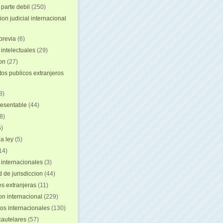
 parte debil
(250)
on judicial internacional
previa
(6)
intelectuales
(29)
ion
(27)
s publicos extranjeros
8)
resentable
(44)
8)
)
a ley
(5)
14)
 internacionales
(3)
 de jurisdiccion
(44)
es extranjeras
(11)
on internacional
(229)
os internacionales
(130)
autelares
(57)