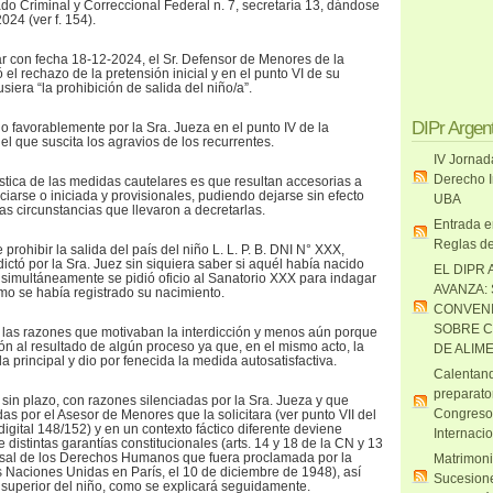
ado Criminal y Correccional Federal n. 7, secretaría 13, dándose
024 (ver f. 154).
nar con fecha 18-12-2024, el Sr. Defensor de Menores de la
ó el rechazo de la pretensión inicial y en el punto VI de su
siera “la prohibición de salida del niño/a”.
DIPr Argen
o favorablemente por la Sra. Jueza en el punto IV de la
 el que suscita los agravios de los recurrentes.
IV Jornad
Derecho I
ística de las medidas cautelares es que resultan accesorias a
iciarse o iniciada y provisionales, pudiendo dejarse sin efecto
UBA
 las circunstancias que llevaron a decretarlas.
Entrada e
Reglas de
 prohibir la salida del país del niño L. L. P. B. DNI N° XXX,
ictó por la Sra. Juez sin siquiera saber si aquél había nacido
EL DIPR 
simultáneamente se pidió oficio al Sanatorio XXX para indagar
AVANZA:
mo se había registrado su nacimiento.
CONVENI
SOBRE C
 las razones que motivaban la interdicción y menos aún porque
ión al resultado de algún proceso ya que, en el mismo acto, la
DE ALIM
 principal y dio por fenecida la medida autosatisfactiva.
Calentand
preparato
 sin plazo, con razones silenciadas por la Sra. Jueza y que
Congreso
s por el Asesor de Menores que la solicitara (ver punto VII del
igital 148/152) y en un contexto fáctico diferente deviene
Internaci
e distintas garantías constitucionales (arts. 14 y 18 de la CN y 13
rsal de los Derechos Humanos que fuera proclamada por la
Matrimoni
Naciones Unidas en París, el 10 de diciembre de 1948), así
Sucesione
s superior del niño, como se explicará seguidamente.