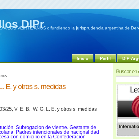
llos DIPr
A LOS VEINTE AÑOS difundiendo la jurisprudencia argentina de Dere
o
Inicio
Perfil
DIPrArg
Buscar en 
 2025
 L. E. y otros s. medidas
3/25, V. E. B., W. G. L. E. y otros s. medidas
itución. Subrogación de vientre. Gestante de
olana. Padres intencionales de nacionalidad
cesa con domicilio en la Confederación