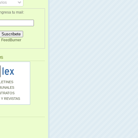
rios
ngresa tu mail:
FeedBurner
es
LETINES
BUNALES
NTRATOS
 Y REVISTAS