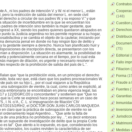
Contratos
e A., ni los padres de intención V. y W. ni el menor L., están
Cooperaci
pero la restricción de salida del menor L. en sede civil
(148)
el derecho a circular de sus padres W. y su esposo V.” y que
a situación de incertidumbre en la que se encuentran los
Cuestion 
os padres de intención sino también la mujer gestante, que
Derechos 
regresó a XX, siendo los padres quienes quedaron atrapados en
 punto la Justicia argentina no les permite regresar a su hogar,
Distribuc
satisfactiva y se cambia el objeto de la cautelar, iniciando por
na denuncia penal en donde no hay ningún tipo de delito y
Documento
 y la gestante siempre a derecho. Nunca han planificado huir y
(75)
isposiciones de inscripción directa, se presentaron con los
ían a disposición. La situación es alarmante, la posibilidad de
Editorial
(
erta y potencialmente cercana en el tiempo, por lo cual esta
más margen de dilación, es urgente y necesario resolver el
Fallo imp
tes respecto de la prohibición de salida del país de L.”.
Filiacion
(
alan que “que la prohibición viola, en un principio el derecho
Forma
(15
ránsito, toda vez que, está claro que los padres procreacionales W.
Fraude a l
te país sin su hijo L., por el cual viajaron a la República
una subrogación de vientre, la cual, como antes se explicitó, al
Fuentes
(
cia embrionaria se encontraban en plena vigencia legal, las
17 y 122/DGRC/20 y concordantes” y sostienen que “Que no
Garantias
que la Corte se expresó hace pocas semanas en un caso de
., I. N. c/ A., C. L. s/ impugnación de filiación' CIV
Inmunidad
6767/2015/2/RH2, el DOCTOR DON JUAN CARLOS MAQUEDA
en claro que la práctica de subrogación de vientre no se
Inversion
el ordenamiento legal Argentino… “Que ante la falta de
Jurisdicci
ica de una práctica no prohibida por ley…”; es decir entonces
 un supuesto de investigación de delito que la propia Corte
Matrimoni
es tal”. Que atento a lo expuesto, es que, considerando los
 vulnerados, los cuales revisten la característica de ser
Medidas c