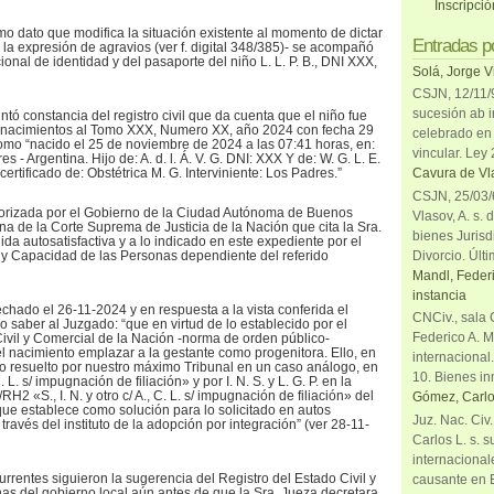
Inscripci
o dato que modifica la situación existente al momento de dictar
Entradas p
n la expresión de agravios (ver f. digital 348/385)- se acompañó
nal de identidad y del pasaporte del niño L. L. P. B., DNI XXX,
Solá, Jorge V
CSJN, 12/11/9
sucesión ab i
tó constancia del registro civil que da cuenta que el niño fue
de nacimientos al Tomo XXX, Numero XX, año 2024 con fecha 29
celebrado en 
mo “nacido el 25 de noviembre de 2024 a las 07:41 horas, en:
vincular. Ley
- Argentina. Hijo de: A. d. l. Á. V. G. DNI: XXX Y de: W. G. L. E.
ertificado de: Obstétrica M. G. Interviniente: Los Padres.”
Cavura de Vla
CSJN, 25/03/6
utorizada por el Gobierno de la Ciudad Autónoma de Buenos
Vlasov, A. s. 
rina de la Corte Suprema de Justicia de la Nación que cita la Sra.
bienes Jurisd
da autosatisfactiva y a lo indicado en este expediente por el
Divorcio. Últi
l y Capacidad de las Personas dependiente del referido
Mandl, Federi
instancia
echado el 26-11-2024 y en respuesta a la vista conferida el
CNCiv., sala 
 saber al Juzgado: “que en virtud de lo establecido por el
Federico A. M
Civil y Comercial de la Nación -norma de orden público-
el nacimiento emplazar a la gestante como progenitora. Ello, en
internacional
o resuelto por nuestro máximo Tribunal en un caso análogo, en
10. Bienes in
C. L. s/ impugnación de filiación» y por I. N. S. y L. G. P. en la
2 «S., I. N. y otro c/ A., C. L. s/ impugnación de filiación» del
Gómez, Carlo
ue establece como solución para lo solicitado en autos
Juz. Nac. Civ
través del instituto de la adopción por integración” (ver 28-11-
Carlos L. s. 
internacional
rrentes siguieron la sugerencia del Registro del Estado Civil y
causante en 
s del gobierno local aún antes de que la Sra. Jueza decretara