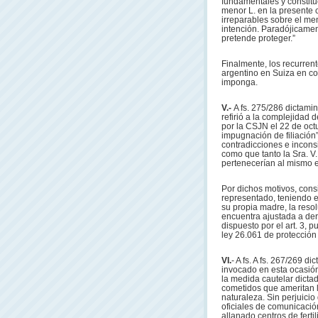
fundamentales y constitu
menor L. en la presente 
irreparables sobre el men
intención. Paradójicame
pretende proteger.”
Finalmente, los recurren
argentino en Suiza en c
imponga.
V.-
A fs. 275/286 dictami
refirió a la complejidad d
por la CSJN el 22 de octu
impugnación de filiación”
contradicciones e incons
como que tanto la Sra. V
pertenecerían al mismo es
Por dichos motivos, cons
representado, teniendo e
su propia madre, la resol
encuentra ajustada a der
dispuesto por el art. 3, p
ley 26.061 de protección 
VI.
- A fs. A fs. 267/269 d
invocado en esta ocasión,
la medida cautelar dictad
cometidos que ameritan l
naturaleza. Sin perjuicio
oficiales de comunicación
allanado centros de ferti