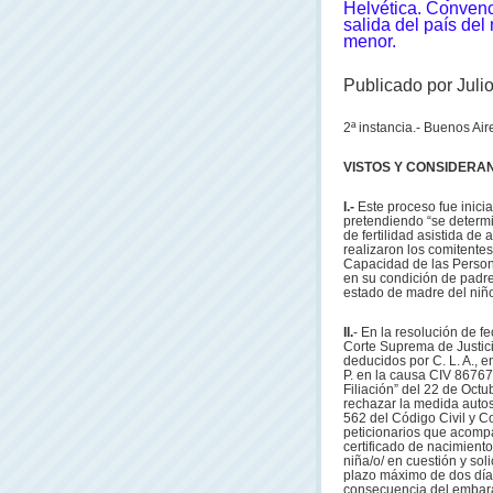
Helvética. Convenc
salida del país del
menor.
Publicado por Juli
2ª instancia.- Buenos Ai
VISTOS Y CONSIDERA
I.-
Este proceso fue inicia
pretendiendo “se determin
de fertilidad asistida de
realizaron los comitentes
Capacidad de las Personas
en su condición de padre
estado de madre del niño/a
II.
- En la resolución de f
Corte Suprema de Justici
deducidos por C. L. A., en 
P. en la causa CIV 86767/
Filiación” del 22 de Octu
rechazar la medida autosa
562 del Código Civil y Co
peticionarios que acompa
certificado de nacimient
niña/o/ en cuestión y sol
plazo máximo de dos días
consecuencia del embaraz