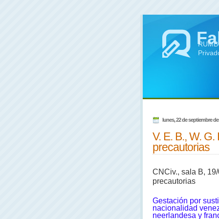
Fa
RUMBO 
Privad
lunes, 22 de septiembre de
V. E. B., W. G.
precautorias
CNCiv., sala B, 19/0
precautorias
Gestación por sust
nacionalidad venez
neerlandesa y fran