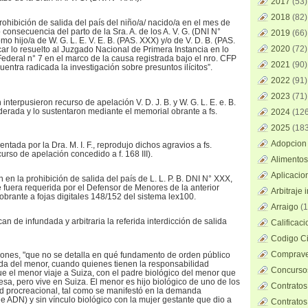
2017
(53)
2018
(82)
rohibición de salida del país del niño/a/ nacido/a en el mes de
consecuencia del parto de la Sra. A. de los A. V. G. (DNI N°
2019
(66)
o hijo/a de W. G. L. E. V. E. B. (PAS. XXX) y/o de V. D. B. (PAS.
2020
(72)
ar lo resuelto al Juzgado Nacional de Primera Instancia en lo
Federal n° 7 en el marco de la causa registrada bajo el nro. CFP
2021
(90)
ntra radicada la investigación sobre presuntos ilícitos”.
2022
(91)
2023
(71)
interpusieron recurso de apelación V. D. J. B. y W. G. L. E. e. B.
erada y lo sustentaron mediante el memorial obrante a fs.
2024
(126
2025
(183
Adopcion 
sentada por la Dra. M. I. F., reprodujo dichos agravios a fs.
curso de apelación concedido a f. 168 III).
Alimentos
Aplicacio
 en la prohibición de salida del país de L. L. P. B. DNI N° XXX,
 fuera requerida por el Defensor de Menores de la anterior
Arbitraje 
obrante a fojas digitales 148/152 del sistema lex100.
Arraigo
(1
can de infundada y arbitraria la referida interdicción de salida
Calificac
Codigo Ci
Comprave
zones, "que no se detalla en qué fundamento de orden público
lida del menor, cuando quienes tienen la responsabilidad
Concursos
ue el menor viaje a Suiza, con el padre biológico del menor que
esa, pero vive en Suiza. El menor es hijo biológico de uno de los
Contratos
d procreacional, tal como se manifestó en la demanda
ADN) y sin vínculo biológico con la mujer gestante que dio a
Contratos