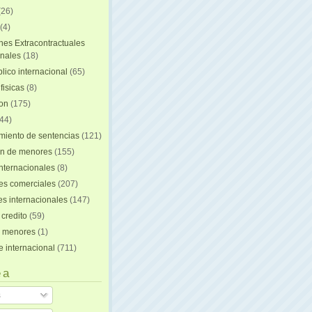
(26)
(4)
nes Extracontractuales
onales
(18)
lico internacional
(65)
fisicas
(8)
ion
(175)
44)
iento de sentencias
(121)
on de menores
(155)
nternacionales
(8)
es comerciales
(207)
s internacionales
(147)
 credito
(59)
e menores
(1)
e internacional
(711)
 a
s