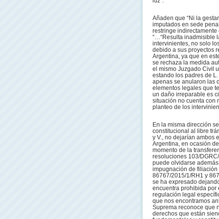
luz”.
Añaden que “Ni la gestant
imputados en sede penal, 
restringe indirectamente 
“…“Resulta inadmisible l
intervinientes, no solo l
debido a sus proyectos 
Argentina, ya que en este
se rechaza la medida auto
el mismo Juzgado Civil u
estando los padres de L.
apenas se anularon las d
elementos legales que ten
un daño irreparable es ci
situación no cuenta con 
planteo de los intervinien
En la misma dirección señ
constitucional al libre t
y V., no dejarían ambos es
Argentina, en ocasión de 
momento de la transferen
resoluciones 103/DGRC/
puede olvidarse además 
impugnación de filiación 'S
86767/2015/1/RH1 y 8
se ha expresado dejando 
encuentra prohibida por 
regulación legal específ
que nos encontramos ante
Suprema reconoce que no 
derechos que están siendo