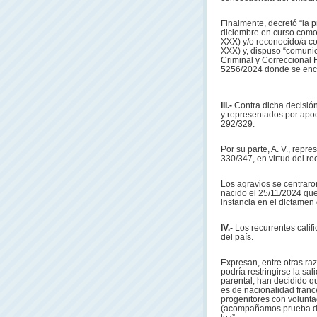
Finalmente, decretó “la p
diciembre en curso como 
XXX) y/o reconocido/a com
XXX) y, dispuso “comunic
Criminal y Correccional 
5256/2024 donde se encue
III.-
Contra dicha decisión 
y representados por apod
292/329.
Por su parte, A. V., repre
330/347, en virtud del re
Los agravios se centraron
nacido el 25/11/2024 que
instancia en el dictamen 
IV.-
Los recurrentes califi
del país.
Expresan, entre otras ra
podría restringirse la sa
parental, han decidido q
es de nacionalidad franc
progenitores con volunta
(acompañamos prueba de 