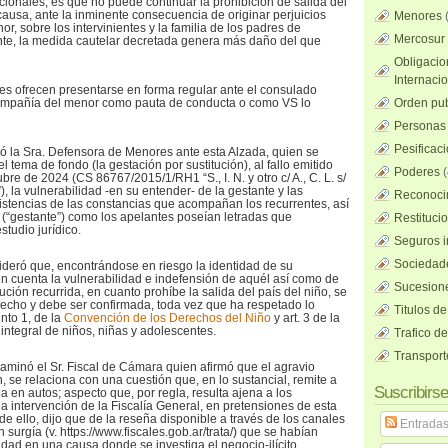
cionales, es que no puede continuar la prohibición de salida del
causa, ante la inminente consecuencia de originar perjuicios
Menores
or, sobre los intervinientes y la familia de los padres de
Mercosur
nte, la medida cautelar decretada genera más daño del que
Obligacio
Internaci
tes ofrecen presentarse en forma regular ante el consulado
ompañía del menor como pauta de conducta o como VS lo
Orden pub
Personas 
Pesificac
nó la Sra. Defensora de Menores ante esta Alzada, quien se
el tema de fondo (la gestación por sustitución), al fallo emitido
Poderes
(
bre de 2024 (CS 86767/2015/1/RH1 “S., I. N. y otro c/ A., C. L. s/
), la vulnerabilidad -en su entender- de la gestante y las
Reconocim
istencias de las constancias que acompañan los recurrentes, así
. (“gestante”) como los apelantes poseían letradas que
Restituci
tudio jurídico.
Seguros i
Sociedad
ideró que, encontrándose en riesgo la identidad de su
n cuenta la vulnerabilidad e indefensión de aquél así como de
Sucesione
ución recurrida, en cuanto prohíbe la salida del país del niño, se
echo y debe ser confirmada, toda vez que ha respetado lo
Titulos de
unto 1, de la
Convención de los Derechos del Niño
y art. 3 de la
integral de niños, niñas y adolescentes.
Trafico d
Transport
ictaminó el Sr. Fiscal de Cámara quien afirmó que el agravio
 se relaciona con una cuestión que, en lo sustancial, remite a
Suscribirse
a en autos; aspecto que, por regla, resulta ajena a los
a intervención de la Fiscalía General, en pretensiones de esta
 de ello, dijo que de la reseña disponible a través de los canales
Entrada
 surgía (v. https://www.fiscales.gob.ar/trata/) que se habían
lidad en una causa donde se investiga el negocio-ilícito