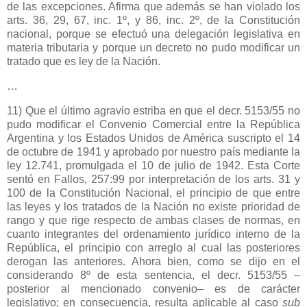
de las excepciones. Afirma que además se han violado los
arts. 36, 29, 67, inc. 1º, y 86, inc. 2º, de
la Constitución
nacional, porque se efectuó una delegación legislativa en
materia tributaria y porque un decreto no pudo modificar un
tratado que es ley de
la Nación.
…
11) Que el último agravio estriba en que el decr. 5153/55 no
pudo modificar el Convenio Comercial entre
la República
Argentina
y los Estados Unidos de América suscripto el 14
de octubre de 1941 y aprobado por nuestro país mediante la
ley 12.741, promulgada el 10 de julio de 1942. Esta Corte
sentó en Fallos, 257:99 por interpretación de los arts. 31 y
100 de
la Constitución
Nacional, el principio de que entre
las leyes y los tratados de
la Nación
no existe prioridad de
rango y que rige respecto de ambas clases de normas, en
cuanto integrantes del ordenamiento jurídico interno de
la
República
, el principio con arreglo al cual las posteriores
derogan las anteriores. Ahora bien, como se dijo en el
considerando 8º de esta sentencia, el decr. 5153/55 –
posterior al mencionado convenio– es de carácter
legislativo; en consecuencia, resulta aplicable al caso
sub