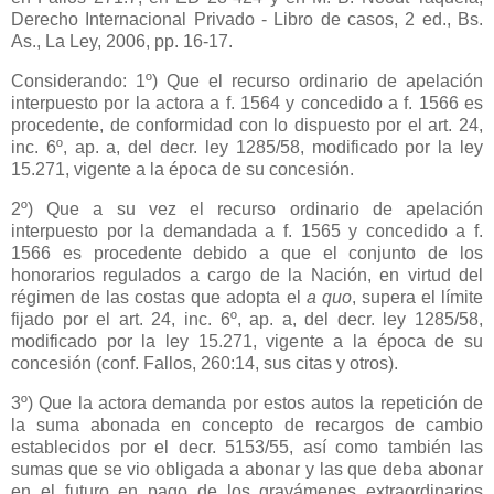
Derecho Internacional Privado - Libro de casos, 2 ed., Bs.
As.,
La Ley
, 2006, pp. 16-17.
Considerando: 1º) Que el recurso ordinario de apelación
interpuesto por la actora a f. 1564 y concedido a f. 1566 es
procedente, de conformidad con lo dispuesto por el art. 24,
inc. 6º, ap. a, del decr. ley 1285/58, modificado por la ley
15.271, vigente a la época de su concesión.
2º) Que a su vez el recurso ordinario de apelación
interpuesto por la demandada a f. 1565 y concedido a f.
1566 es procedente debido a que el conjunto de los
honorarios regulados a cargo de
la Nación
, en virtud del
régimen de las costas que adopta el
a quo
, supera el límite
fijado por el art. 24, inc. 6º, ap. a, del decr. ley 1285/58,
modificado por la ley 15.271, vigente a la época de su
concesión (conf. Fallos, 260:14, sus citas y otros).
3º) Que la actora demanda por estos autos la repetición de
la suma abonada en concepto de recargos de cambio
establecidos por el decr. 5153/55, así como también las
sumas que se vio obligada a abonar y las que deba abonar
en el futuro en pago de los gravámenes extraordinarios