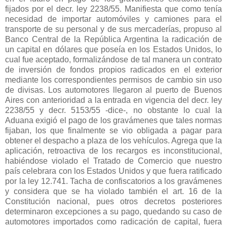
fijados por el decr. ley 2238/55. Manifiesta que como tenía
necesidad de importar automóviles y camiones para el
transporte de su personal y de sus mercaderías, propuso al
Banco Central de
la República Argentina
la radicación de
un capital en dólares que poseía en los Estados Unidos, lo
cual fue aceptado, formalizándose de tal manera un contrato
de inversión de fondos propios radicados en el exterior
mediante los correspondientes permisos de cambio sin uso
de divisas. Los automotores llegaron al puerto de Buenos
Aires con anterioridad a la entrada en vigencia del decr. ley
2238/55 y decr. 5153/55 -dice-, no obstante lo cual
la
Aduana
exigió el pago de los gravámenes que tales normas
fijaban, los que finalmente se vio obligada a pagar para
obtener el despacho a plaza de los vehículos. Agrega que la
aplicación, retroactiva de los recargos es inconstitucional,
habiéndose violado el Tratado de Comercio que nuestro
país celebrara con los Estados Unidos y que fuera ratificado
por la ley 12.741. Tacha de confiscatorios a los gravámenes
y considera que se ha violado también el art. 16 de
la
Constitución
nacional, pues otros decretos posteriores
determinaron excepciones a su pago, quedando su caso de
automotores importados como radicación de capital, fuera