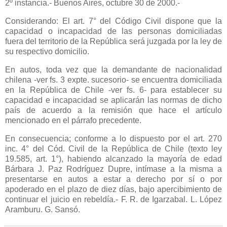
2º instancia.- Buenos Aires, octubre 30 de 2000.-
Considerando: El art. 7° del Código Civil dispone que la
capacidad o incapacidad de las personas domiciliadas
fuera del territorio de
la República
será juzgada por la ley de
su respectivo domicilio.
En autos, toda vez que la demandante de nacionalidad
chilena -ver fs. 3 expte. sucesorio- se encuentra domiciliada
en
la República
de Chile -ver fs. 6- para establecer su
capacidad e incapacidad se aplicarán las normas de dicho
país de acuerdo a la remisión que hace el artículo
mencionado en el párrafo precedente.
En consecuencia; conforme a lo dispuesto por el art. 270
inc. 4° del Cód. Civil de
la República
de Chile (texto ley
19.585, art. 1°), habiendo alcanzado la mayoría de edad
Bárbara J. Paz Rodríguez Dupre, intímase a la misma a
presentarse en autos a estar a derecho por sí o por
apoderado en el plazo de diez días, bajo apercibimiento de
continuar el juicio en rebeldía.- F. R. de Igarzabal. L. López
Aramburu. G. Sansó.