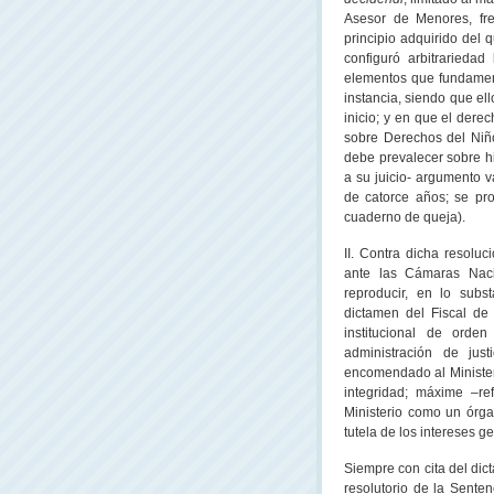
Asesor de Menores, fren
principio adquirido del 
configuró arbitrarieda
elementos que fundamenta
instancia, siendo que el
inicio; y en que el dere
sobre Derechos del Niño,
debe prevalecer sobre hi
a su juicio- argumento 
de catorce años; se pro
cuaderno de queja).
II. Contra dicha resolu
ante las Cámaras Naci
reproducir, en lo subs
dictamen del Fiscal de
institucional de orde
administración de just
encomendado al Ministeri
integridad; máxime –ref
Ministerio como un órg
tutela de los intereses g
Siempre con cita del dic
resolutorio de
la Senten