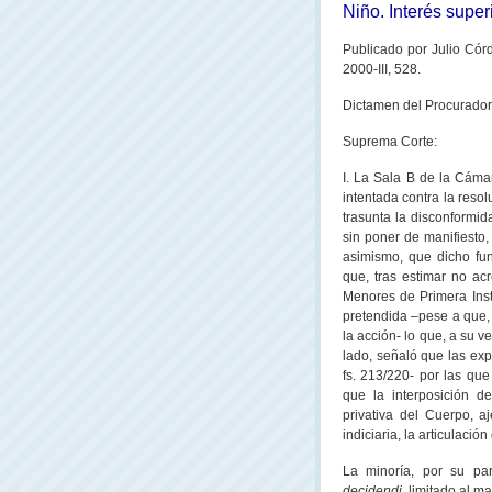
Niño. Interés super
Publicado
por Julio Cór
2000-III, 528
.
Dictamen del Procurado
Suprema Corte:
I.
La Sala B
de
la Cáma
intentada contra la reso
trasunta la disconformi
sin poner de manifiesto,
asimismo, que dicho fun
que, tras estimar no ac
Menores de Primera Inst
pretendida –pese a que, 
la acción- lo que, a su ve
lado, señaló que las exp
fs. 213/220- por las que
que la interposición d
privativa del Cuerpo, aj
indiciaria, la articulació
La minoría, por su pa
decidendi
, limitado al 