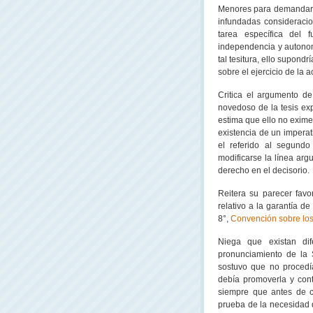
Menores para demandar, 
infundadas consideracio
tarea específica del f
independencia y autonomí
tal tesitura, ello supondr
sobre el ejercicio de la 
Critica el argumento d
novedoso de la tesis exp
estima que ello no exime
existencia de un imperat
el referido al segundo
modificarse la línea argu
derecho en el decisorio.
Reitera su parecer favor
relativo a la garantía d
8°,
Convención sobre los
Niega que existan dif
pronunciamiento de
la 
sostuvo que no procedía
debía promoverla y con
siempre que antes de co
prueba de la necesidad 