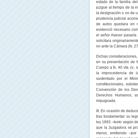
estado de la familia de
juzgue al tiempo de la i
la designación o no de u
prudencia judicial acons
de autos quedara en m
evidenció necesario com
el señor Asesor pasaría 
solicitara originariament
no ante
la Cámara
(fs. 2
Dichas consideraciones,
en su presentación de fs
Cuerpo a fs. 40 vta. (v.,
la improcedencia de la
sustentado por el Mini
constitucionales, substa
Convención de los Der
Derechos Humanos; así
impugnada.
III. En ocasión de deduc
tras fundamentar su legi
ley 1893 –texto según de
que
la Juzgadora
se pro
menor, emitiendo –por