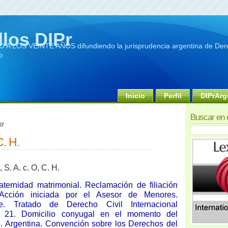
llos DIPr
A LOS VEINTE AÑOS difundiendo la jurisprudencia argentina de Dere
o
Inicio
Perfil
DIPrArg
Buscar en 
07
C. H.
 S. A. c. O, C. H.
ternidad matrimonial. Reclamación de filiación
. Acción iniciada por el Asesor de Menores.
le. Tratado de Derecho Civil Internacional
: 21. Domicilio conyugal en el momento del
o. Argentina. Convención sobre los Derechos del