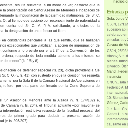
Inscripci
a presente, resulta relevante, a mi modo de ver, destacar que la
 de la presentación del Señor Asesor de Menores e Incapaces de
Entradas p
l demandó la impugnación de la paternidad matrimonial del Sr. C.
Solá, Jorge V
A. O., al tiempo que accionó por reconocimiento de paternidad a
CSJN, 12/11/9
n contra del Sr. C. M. P. V. solicitando, a efectos de la
sucesión ab i
sa, la designación de un defensor ad litem.
celebrado en 
vincular. Ley
to en constancias periciales a las que remite, que se hallaban
Cavura de Vla
estos excepcionales que viabilizan la acción de impugnación de
lo, conforme a lo previsto por el art. 3° de
la Convención
de los
CSJN, 25/03/6
 ordena, respecto de toda medida atinente a los mismos, se
Vlasov, A. s. 
or del menor" (fs. 1/6 y 8).
bienes Jurisd
Divorcio. Últi
signación de defensor especial (fs. 23), dicha providencia fue
Mandl, Federi
Sr. C. O. (v. fs. 41), con sustento en que la cuestión fue resuelta
instancia
vamente, por
la Sala B
de
la Cámara Nacional
de Apelaciones en
CNCiv., sala 
o, refiere, por otra parte confirmado por
la Corte Suprema
de
Federico A. M
internacional
10. Bienes in
el Sr. Asesor de Menores ante
la Alzada
(v. fs. 174/182) e,
Gómez, Carlo
l de Cámara (v. fs. 204), el Tribunal actuante –por mayoría- se
Juz. Nac. Civ
 interpretación restrictiva respecto de la facultad procesal del
Carlos L. s. 
res de primer grado para deducir la presente acción de
internacional
d (v. fs. 205/207).
causante en 