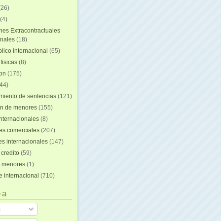
(26)
(4)
nes Extracontractuales
onales
(18)
lico internacional
(65)
fisicas
(8)
ion
(175)
44)
iento de sentencias
(121)
on de menores
(155)
nternacionales
(8)
es comerciales
(207)
s internacionales
(147)
 credito
(59)
e menores
(1)
e internacional
(710)
 a
s