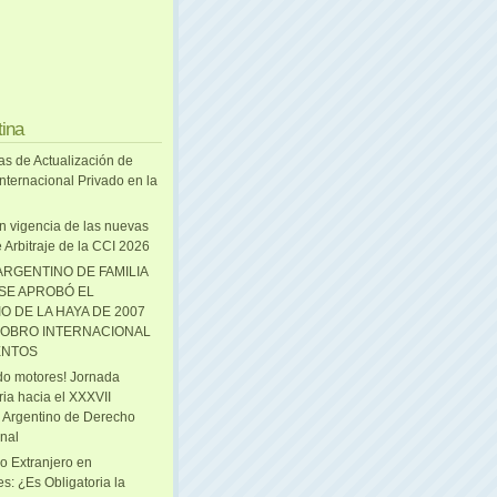
tina
as de Actualización de
nternacional Privado en la
n vigencia de las nuevas
 Arbitraje de la CCI 2026
ARGENTINO DE FAMILIA
 SE APROBÓ EL
O DE LA HAYA DE 2007
OBRO INTERNACIONAL
ENTOS
o motores! Jornada
ria hacia el XXXVII
 Argentino de Derecho
onal
o Extranjero en
s: ¿Es Obligatoria la