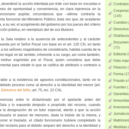
desestimó la acción intentada por éste con base en escuetas e
Contratos
nes de oportunidad y conveniencia, en clara injerencia en la
Cooperaci
uncionario pupilar; circunstancia que –afirma- contraría la
(148)
a funcional del Ministerio Público, toda vez que, de aceptarse
Cuestion 
ía, a su ver, el acogimiento del gobierno por los jueces del criterio
Derechos 
acción pública, en reemplazo del de sus titulares.
Distribuc
e
la Sala
relativo a la ausencia de antecedentes y al carácter
Documento
uesta por el Señor Fiscal con base en el art. 120 CN, en tanto
(75)
 a los señores magistrados de considerarla, habida cuenta de la
Editorial
(
ivo legal en tal sentido, inherente a su cargo; así como también,
 motivo esgrimido por el Fiscal, quien considera que debe
Fallo imp
mental para rebatir lo que se califica de arbitrario o contrario a
Filiacion
(
Forma
(15
able a la existencia de agravios constitucionales, tanto en lo
Fraude a l
e debido proceso como al derecho a la identidad del menor (art.
Fuentes
(
 Derechos del Niño
; art. 75, inc. 22 CN).
Garantias
erencias entre lo dictaminado por el apelante antes del
Inmunidad
Sala
y lo expuesto después a propósito del recurso, cuando
Inversion
 la designación de un tutor especial, atento a que la acción
Jurisdicci
tinuarla el asesor de menores, dada la índole de la misma, y
rrer el traslado, el citado funcionario hubiere completado la
Matrimoni
del reclamo para el debido amparo del derecho a la identidad y
Medidas c