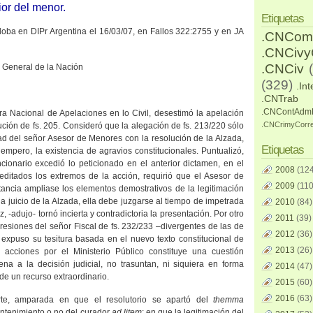
ior del menor.
Etiquetas
doba en DIPr Argentina el 16/03/07,
en Fallos 322:2755 y en JA
.CNCom
.CNCiv
.CNCiv
r General de
la Nación
(329)
.Int
.CNTrab
.CNContAdm
ra Nacional
de Apelaciones en lo Civil, desestimó la apelación
.CNCrimyCorr
lución de fs. 205. Consideró que la alegación de fs. 213/220 sólo
dad del señor Asesor de Menores con la resolución de
la Alzada
,
Etiquetas
 empero, la existencia de agravios constitucionales. Puntualizó,
cionario excedió lo peticionado en el anterior dictamen, en el
2008
(124
reditados los extremos de la acción, requirió que el Asesor de
2009
(110
ancia ampliase los elementos demostrativos de la legitimación
a juicio de
la Alzada
, ella debe juzgarse al tiempo de impetrada
2010
(84)
z, -adujo- tornó incierta y contradictoria la presentación. Por otro
2011
(39)
resiones del señor Fiscal de fs. 232/233 –divergentes de las de
2012
(36)
 expuso su tesitura basada en el nuevo texto constitucional de
2013
(26)
e acciones por el Ministerio Público constituye una cuestión
ena a la decisión judicial, no trasuntan, ni siquiera en forma
2014
(47)
n de un recurso extraordinario.
2015
(60)
2016
(63)
rte, amparada en que el resolutorio se apartó del
themma
mantenimiento o no del curador
ad litem
; en que la legitimación del