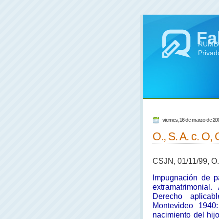
Fa
RUMBO 
Privad
viernes, 16 de marzo de 20
O., S. A. c. O, 
CSJN, 01/11/99, O.,
Impugnación de pa
extramatrimonial
Derecho aplicab
Montevideo 1940
nacimiento del hij