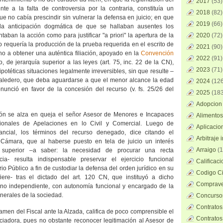
2017
(53)
te a la falta de controversia por la contraria, constituía un
2018
(82)
que no cabía prescindir sin vulnerar la defensa en juicio; en que
2019
(66)
d la anticipación dogmática de que se hallaban ausentes los
ban la acción como para justificar "a priori" la apertura de la
2020
(72)
lo requería la producción de la prueba requerida en el escrito de
2021
(90)
cho a obtener una auténtica filiación, apoyado en
la
Convención
2022
(91)
 de jerarquía superior a las leyes (art. 75, inc. 22 de
la CN
),
2023
(71)
potéticas situaciones legalmente irreversibles, sin que resulte –
valedero, que deba aguardarse a que el menor alcance la edad
2024
(126
nunció en favor de la concesión del recurso (v. fs. 25/26 del
2025
(183
Adopcion 
ción se alza en queja el señor Asesor de Menores e Incapaces
Alimentos
onales de Apelaciones en lo Civil y Comercial. Luego de
Aplicacio
tancial, los términos del recurso denegado, dice citando el
Arbitraje 
 Cámara, que al haberse puesto en tela de juicio un interés
Arraigo
(1
n superior –a saber: la necesidad de procurar una recta
icia- resulta indispensable preservar el ejercicio funcional
Calificac
o Público a fin de custodiar la defensa del orden jurídico en su
Codigo Ci
iere- tras el dictado del art. 120 CN, que instituyó a dicho
Comprave
ano independiente, con autonomía funcional y encargado de la
enerales de la sociedad.
Concursos
Contratos
tamen del Fiscal ante
la Alzada
, califica de poco comprensible el
Contratos
ciadora
, pues no obstante reconocer legitimación al Asesor de