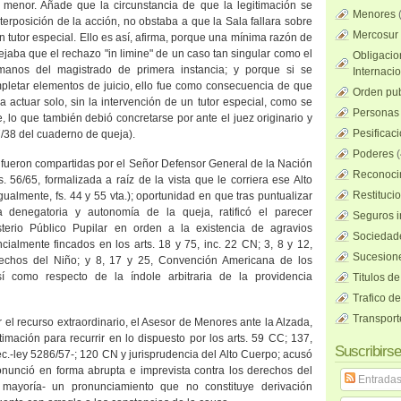
l menor. Añade que la circunstancia de que la legitimación se
Menores
nterposición de la acción, no obstaba a que
la Sala
fallara sobre
Mercosur
n tutor especial. Ello es así, afirma, porque una mínima razón de
ejaba que el rechazo "in limine" de un caso tan singular como el
Obligacio
anos del magistrado de primera instancia; y porque si se
Internaci
pletar elementos de juicio, ello fue como consecuencia de que
Orden pub
a actuar solo, sin la intervención de un tutor especial, como se
Personas 
e, lo que también debió concretarse por ante el juez originario y
Pesificac
7/38 del cuaderno de queja).
Poderes
(
 fueron compartidas por el Señor Defensor General de
la Nación
Reconocim
. 56/65, formalizada a raíz de la vista que le corriera ese Alto
Restituci
 igualmente, fs. 44 y 55 vta.); oportunidad en que tras puntualizar
 denegatoria y autonomía de la queja, ratificó el parecer
Seguros i
sterio Público Pupilar en orden a la existencia de agravios
Sociedad
ncialmente fincados en los arts. 18 y 75, inc. 22 CN; 3, 8 y 12,
Sucesione
echos del Niño; y 8, 17 y 25, Convención Americana de los
 como respecto de la índole arbitraria de la providencia
Titulos de
Trafico d
Transport
ir el recurso extraordinario, el Asesor de Menores ante
la Alzada
,
timación para recurrir en lo dispuesto por los arts. 59 CC; 137,
Suscribirse
c.-ley 5286/57-; 120 CN y jurisprudencia del Alto Cuerpo; acusó
nunció en forma abrupta e imprevista contra los derechos del
Entrada
 mayoría- un pronunciamiento que no constituye derivación