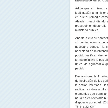
razonada del derecho vig
Adujo que el mismo resu
legitimación al minister
en que el remedio care
Alzada
, prescindiendo 
proseguir el desarrollo
ministerio público.
Añadió a ello su parece
su continuación, exced
necesario conocer la s
necesidad de intervenció
podido justificar –frent
forma definitiva la posib
única vía aguardar a q
pedido.
Destacó que
la Alzada
demostración de los perj
la acción intentada –lo
ratificar la índole arbitr
elementos que permitan d
no lo ha entrevistado ni 
dispuesto por el art. 12
75, inc. 22, CN).