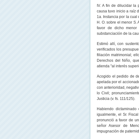
IV. A fin de dilucidar l
causa tuvo inicio a raíz
1a. Instancia por la cua
H. O. sobre el menor S. 
favor de dicho menor e
substanciación de la cau
Estimó allí, con susten
verificados los presupu
filiación matrimonial; el
Derechos del Niño, que
atienda "al interés superi
Acogido el pedido de de
apelada por el accionado 
con anterioridad, negati
lo Civil; pronunciamient
Justicia (v. fs. 111/125).
Habiendo dictaminado 
igualmente, el Sr. Fisca
pronunció a favor de una
señor Asesor de Meno
impugnación de paternida