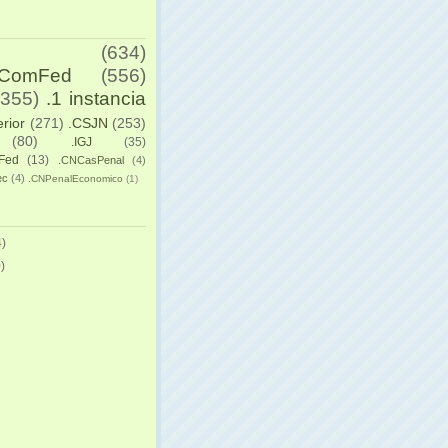
(634)
yComFed
(556)
(355)
.1 instancia
erior
(271)
.CSJN
(253)
(80)
.IGJ
(35)
Fed
(13)
.CNCasPenal
(4)
ec
(4)
.CNPenalEconomico
(1)
)
)