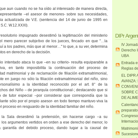
de que aun cuando no se ha oído al interesado de manera directa,
 representante –el asesor de menores- sobre sus necesidades,
ia actualizada de V.E. (sentencia del 14 de junio de 1995 en
, S.C. W.12.XXXI).
DIPr Argen
esolutorio impugnado desestimó la legitimación del ministerio
el mero parecer subjetivo de los jueces, fincado en que "…la
IV Jornad
uí a los padres, más que al menor…" lo que, a su ver, determina
Derecho I
tos en derecho de la decisión.
UBA
o intentado ataca lo que –en su criterio- resulta equiparable a
Entrada e
tiva, en tanto imposibilita la continuación del proceso de
Reglas de
ad matrimonial y de reclamación de filiación extramatrimonial,
EL DIPR 
 en juego no sólo la filiación extramatrimonial del niño, sino
AVANZA:
rsonalísimo a la identidad reconocido por el art. 8° de
la
CONVENI
hos del Niño – de jerarquía constitucional-; destacando que si
SOBRE C
do de tutor especial –por considerar que correspondía que la
DE ALIM
lante sólo por el propio asesor- en todo tiempo mantuvo viva la
Calentand
l proceso en resguardo de la identidad familiar del niño.
preparato
Congreso
e
la Sala
desestimó la pretensión, sin hacerse cargo –a su
Internaci
 los argumentos vertidos en orden a ese derecho del menor, lo
la garantía del debido proceso, dando lugar a la causal de
Matrimoni
Sucesione