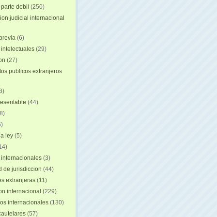
 parte debil
(250)
on judicial internacional
previa
(6)
intelectuales
(29)
ion
(27)
s publicos extranjeros
8)
resentable
(44)
8)
)
a ley
(5)
14)
 internacionales
(3)
 de jurisdiccion
(44)
es extranjeras
(11)
on internacional
(229)
os internacionales
(130)
autelares
(57)