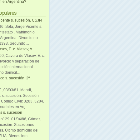
ón en Argentina?
opulares
icente s. sucesión. CSJN
6, Solá, Jorge Vicente s.
ntestato . Matrimonio
Argentina. Divorcio no
 2393. Segundo ...
sov, E. c. Vlasov, A.
0, Cavura de Vlasov, E. c.
divorcio y separación de
icción internacional.
mo domicil...
co s. sucesión. 2º
C, 03/03/81, Mandl,
. s. sucesión. Sucesión
. Código Civil: 3283, 3284,
muebles en Arg...
s s. sucesión
. nº 29, 01/04/86, Gómez,
sucesión. Sucesiones
es. Último domicilio del
EUA. Bienes inm...