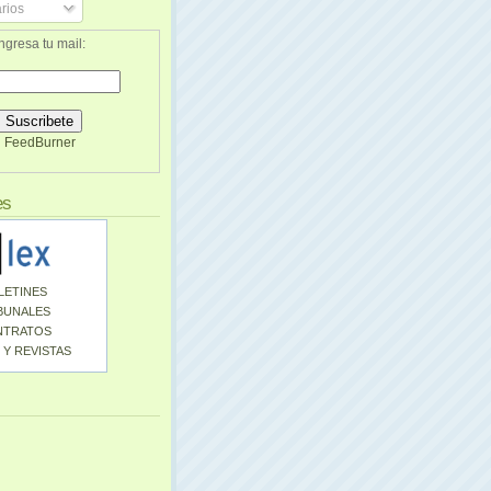
rios
ngresa tu mail:
FeedBurner
es
LETINES
BUNALES
NTRATOS
 Y REVISTAS