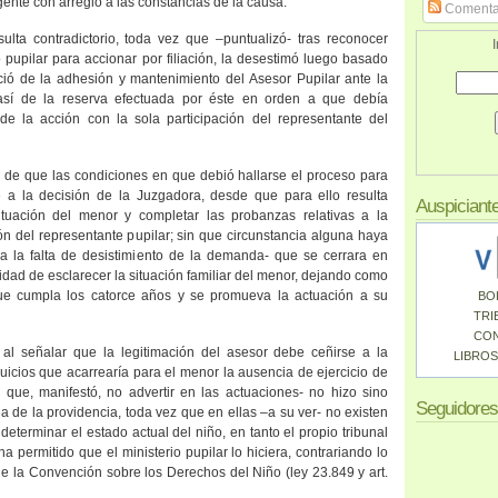
ente con arreglo a las constancias de la causa.
Comenta
lta contradictorio, toda vez que –puntualizó- tras reconocer
I
io pupilar para accionar por filiación, la desestimó luego basado
ció de la adhesión y mantenimiento del Asesor Pupilar ante
la
así de la reserva efectuada por éste en orden a que debía
 de la acción con la sola participación del representante del
r de que las condiciones en que debió hallarse el proceso para
e a la decisión de
la Juzgadora
, desde que para ello resulta
Auspiciant
ituación del menor y completar las probanzas relativas a la
n del representante pupilar; sin que circunstancia alguna haya
e a la falta de desistimiento de la demanda- que se cerrara en
ilidad de esclarecer la situación familiar del menor, dejando como
ue cumpla los catorce años y se promueva la actuación a su
BO
TRI
CO
, al señalar que la legitimación del asesor debe ceñirse a la
LIBROS
uicios que acarrearía para el menor la ausencia de ejercicio de
s que, manifestó, no advertir en las actuaciones- no hizo sino
Seguidores
aria de la providencia, toda vez que en ellas –a su ver- no existen
eterminar el estado actual del niño, en tanto el propio tribunal
ha permitido que el ministerio pupilar lo hiciera, contrariando lo
 de
la Convención
sobre los Derechos del Niño (ley 23.849 y art.