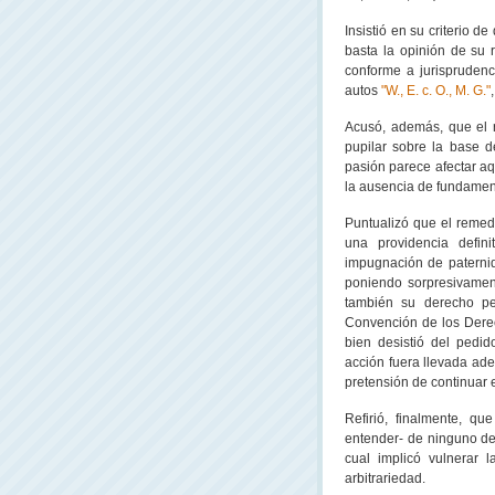
Insistió en su criterio 
basta la opinión de su
conforme a jurisprudenc
autos
"W., E. c. O., M. G."
Acusó, además, que el r
pupilar sobre la base d
pasión parece afectar aq
la ausencia de fundamen
Puntualizó que el remedi
una providencia defini
impugnación de paternid
poniendo sorpresivamente
también su derecho pe
Convención
de los Derec
bien desistió del pedi
acción fuera llevada ade
pretensión de continuar e
Refirió, finalmente, qu
entender- de ninguno de
cual implicó vulnerar 
arbitrariedad.