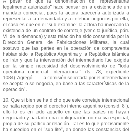
A pesar de que la denominación de "representante
legalmente autorizado" hace pensar en la existencia de un
mandato comercial, pues la actora parecería autorizada a
representar a la demandada y a celebrar negocios por ella,
el caso es que en el "sub examine" la actora ha invocado la
existencia de un contrato de corretaje (ver cita jurídica, párr.
VII de la demanda) y esta relación ha sido consentida por
la
Dirección General
de Fabricaciones Militares, la cual
sostuvo que las partes en la operación de compraventa
habían sido
la República Argentina
y
la República Islámica
de Irán y que la intervención del intermediario fue exigida
por la simple necesidad del desenvolvimiento de "toda
operatoria comercial internacional" (fs. 78, expediente
1084). Agregó: "… la comisión solicitada por el intermediario
se acepta o se negocia, en base a las características de la
operación".
10. Que si bien se ha dicho que este corretaje internacional
se halla regido por el derecho interno argentino (consid. 8°),
ello lo es en todo aquello en que las partes no hayan
negociado y pactado una configuración normativa especial,
propia de su particular relación. Tal es lo que precisamente
ha sucedido en el "sub lite", en donde las constancias del