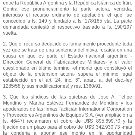
entre
la República Argentina
y
la República Islámica
de Irán.
Contra ese pronunciamiento la parte actora, vencida,
interpuso el recurso ordinario de apelación, el que fue
concedido a fs. 149 y fundado a fs. 178/185 vta. La parte
demandada contestó el respectivo traslado a fs. 190/197
vuelta.
2. Que el recurso deducido es formalmente procedente toda
vez que se trata de una sentencia definitiva, recaída en una
causa en que es parte el Estado nacional argentino -
Dirección General de Fabricaciones Militares- y el valor
cuestionado en último término -el monto que constituyó el
objeto de la pretensión actora- supera el mínimo legal
establecido en el art. 24, inc. 6°, apart. a, del dec.-ley
1285/58 (y sus modificaciones) y res. 1360/91.
3. Que los síndicos de las quiebras de José A. Felipe
Mondino y Martha Estévez Fernández de Mondino y los
apoderados de las firmas Tactician International Corporation
y Proveedores Argentinos de Equipos S.A. (ver ampliación a
fs. 46/47) reclamaron el cobro de U$S 895.699,70 y la
fijación de un plazo para el cobro de U$S 342.930,73 -más
la condena a abonar ese monto en la oportunidad