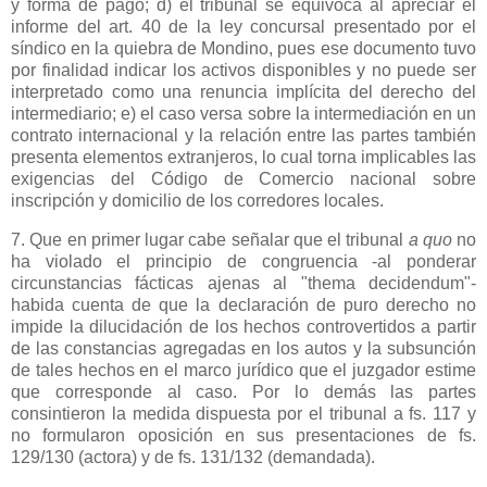
y forma de pago; d) el tribunal se equivoca al apreciar el
informe del art. 40 de la ley concursal presentado por el
síndico en la quiebra de Mondino, pues ese documento tuvo
por finalidad indicar los activos disponibles y no puede ser
interpretado como una renuncia implícita del derecho del
intermediario; e) el caso versa sobre la intermediación en un
contrato internacional y la relación entre las partes también
presenta elementos extranjeros, lo cual torna implicables las
exigencias del Código de Comercio nacional sobre
inscripción y domicilio de los corredores locales.
7. Que en primer lugar cabe señalar que el tribunal
a quo
no
ha violado el principio de congruencia -al ponderar
circunstancias fácticas ajenas al "thema decidendum"-
habida cuenta de que la declaración de puro derecho no
impide la dilucidación de los hechos controvertidos a partir
de las constancias agregadas en los autos y la subsunción
de tales hechos en el marco jurídico que el juzgador estime
que corresponde al caso. Por lo demás las partes
consintieron la medida dispuesta por el tribunal a fs. 117 y
no formularon oposición en sus presentaciones de fs.
129/130 (actora) y de fs. 131/132 (demandada).