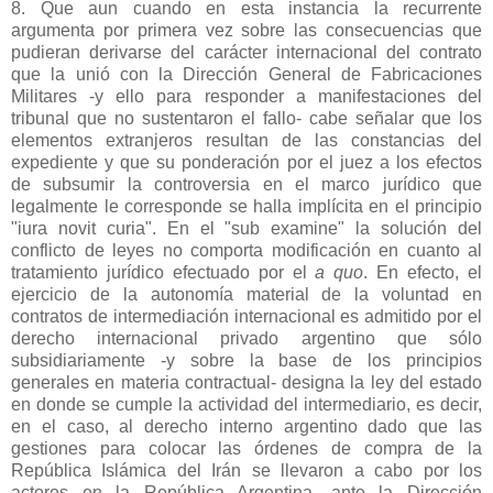
8. Que aun cuando en esta instancia la recurrente
argumenta por primera vez sobre las consecuencias que
pudieran derivarse del carácter internacional del contrato
que la unió con
la Dirección General
de Fabricaciones
Militares -y ello para responder a manifestaciones del
tribunal que no sustentaron el fallo- cabe señalar que los
elementos extranjeros resultan de las constancias del
expediente y que su ponderación por el juez a los efectos
de subsumir la controversia en el marco jurídico que
legalmente le corresponde se halla implícita en el principio
"iura novit curia". En el "sub examine" la solución del
conflicto de leyes no comporta modificación en cuanto al
tratamiento jurídico efectuado por el
a quo
. En efecto, el
ejercicio de la autonomía material de la voluntad en
contratos de intermediación internacional es admitido por el
derecho internacional privado argentino que sólo
subsidiariamente -y sobre la base de los principios
generales en materia contractual- designa la ley del estado
en donde se cumple la actividad del intermediario, es decir,
en el caso, al derecho interno argentino dado que las
gestiones para colocar las órdenes de compra de
la
República Islámica
del Irán se llevaron a cabo por los
actores en
la República Argentina
, ante
la Dirección