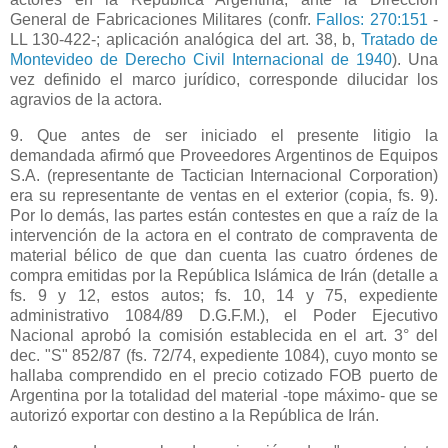
General
de Fabricaciones Militares (confr.
Fallos: 270:151
-
LL 130-422-; aplicación analógica del art. 38, b,
Tratado de
Montevideo de Derecho Civil Internacional de 1940
). Una
vez definido el marco jurídico, corresponde dilucidar los
agravios de la actora.
9. Que antes de ser iniciado el presente litigio la
demandada afirmó que Proveedores Argentinos de Equipos
S.A. (representante de Tactician Internacional Corporation)
era su representante de ventas en el exterior (copia, fs. 9).
Por lo demás, las partes están contestes en que a raíz de la
intervención de la actora en el contrato de compraventa de
material bélico de que dan cuenta las cuatro órdenes de
compra emitidas por
la República Islámica
de Irán (detalle a
fs. 9 y 12, estos autos; fs. 10, 14 y 75, expediente
administrativo 1084/89 D.G.F.M.), el Poder Ejecutivo
Nacional aprobó la comisión establecida en el art. 3° del
dec. "S" 852/87 (fs. 72/74, expediente 1084), cuyo monto se
hallaba comprendido en el precio cotizado FOB puerto de
Argentina por la totalidad del material -tope máximo- que se
autorizó exportar con destino a
la República
de Irán.