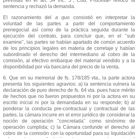
previstas en el art. 34 inc. 5°, Cód. Procesal- revocó la
sentencia y rechazó la demanda.
El razonamiento del
a quo
consistió en interpretar la
voluntad de las partes a partir del comportamiento
prenegocial así como de la práctica seguida durante la
ejecución del contrato, para concluir que, en el "sub
examine", las partes se habían apartado de común acuerdo
de los principios legales en materia de corretaje y habían
subordinado el derecho del intermediario al cobro de la
comisión, al efectivo embarque del material vendido y a la
disponibilidad por vía bancaria del precio de la venta.
6. Que en su memorial de fs. 178/185 vta., la parte actora
presenta los siguientes agravios: a) la sentencia vulnera la
declaración de puro derecho de fs. 64 vta. pues hace mérito
de hechos que no fueron propuestos ni por la actora en su
escrito inicial ni por la demandada en su responde; b) al
ponderar la conducta pre-contractual y contractual de las
partes, la cámara incurre en el error jurídico de considerar la
noción de operación "concretada" como sinónimo de
operación cumplida; c)
la Cámara
confunde el derecho al
cobro de la comisión con la oportunidad para su liquidación