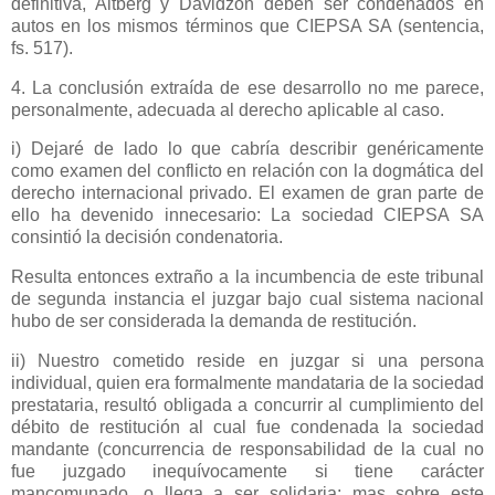
definitiva, Altberg y Davidzon deben ser condenados en
autos en los mismos términos que CIEPSA SA (sentencia,
fs. 517).
4. La conclusión extraída de ese desarrollo no me parece,
personalmente, adecuada al derecho aplicable al caso.
i) Dejaré de lado lo que cabría describir genéricamente
como examen del conflicto en relación con la dogmática del
derecho internacional privado. El examen de gran parte de
ello ha devenido innecesario: La sociedad CIEPSA SA
consintió la decisión condenatoria.
Resulta entonces extraño a la incumbencia de este tribunal
de segunda instancia el juzgar bajo cual sistema nacional
hubo de ser considerada la demanda de restitución.
ii) Nuestro cometido reside en juzgar si una persona
individual, quien era formalmente mandataria de la sociedad
prestataria, resultó obligada a concurrir al cumplimiento del
débito de restitución al cual fue condenada la sociedad
mandante (concurrencia de responsabilidad de la cual no
fue juzgado inequívocamente si tiene carácter
mancomunado, o llega a ser solidaria; mas sobre este