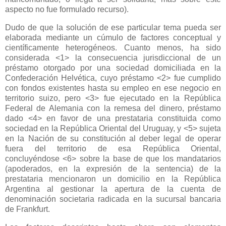
aspecto no fue formulado recurso).
Dudo de que la solución de ese particular tema pueda ser
elaborada mediante un cúmulo de factores conceptual y
científicamente heterogéneos. Cuanto menos, ha sido
considerada <1> la consecuencia jurisdiccional de un
préstamo otorgado por una sociedad domiciliada en
la
Confederación Helvética
, cuyo préstamo <2> fue cumplido
con fondos existentes hasta su empleo en ese negocio en
territorio suizo, pero <3> fue ejecutado en
la República
Federal
de Alemania con la remesa del dinero, préstamo
dado <4> en favor de una prestataria constituida como
sociedad en
la República Oriental
del Uruguay, y <5> sujeta
en
la Nación
de su constitución al deber legal de operar
fuera del territorio de esa República Oriental,
concluyéndose <6> sobre la base de que los mandatarios
(apoderados, en la expresión de la sentencia) de la
prestataria mencionaron un domicilio en
la República
Argentina
al gestionar la apertura de la cuenta de
denominación societaria radicada en la sucursal bancaria
de Frankfurt.