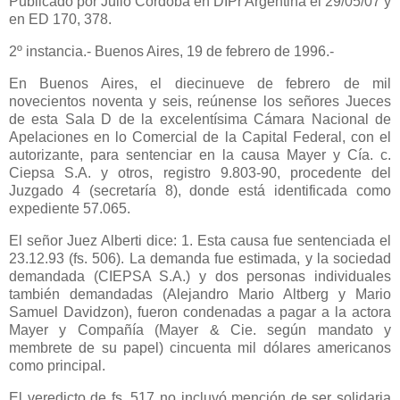
Publicado
por Julio Córdoba en DIPr Argentina el 29/05/07 y
en ED 170, 378.
2º instancia.- Buenos Aires, 19 de febrero de 1996.-
En Buenos Aires, el diecinueve de febrero de mil
novecientos noventa y seis, reúnense los señores Jueces
de esta Sala D de la excelentísima Cámara Nacional de
Apelaciones en lo Comercial de
la Capital Federal
, con el
autorizante, para sentenciar en la causa Mayer y Cía. c.
Ciepsa S.A. y otros, registro 9.803-90, procedente del
Juzgado 4 (secretaría 8), donde está identificada como
expediente 57.065.
El señor Juez Alberti dice: 1. Esta causa fue sentenciada el
23.12.93 (fs. 506). La demanda fue estimada, y la sociedad
demandada (CIEPSA S.A.) y dos personas individuales
también demandadas (Alejandro Mario Altberg y Mario
Samuel Davidzon), fueron condenadas a pagar a la actora
Mayer y Compañía (Mayer & Cie. según mandato y
membrete de su papel) cincuenta mil dólares americanos
como principal.
El veredicto de fs. 517 no incluyó mención de ser solidaria