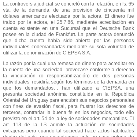
La controversia judicial se concretó con la relación, en fs. 65
vta. de la demanda, de una provisión de cincuenta mil
dólares americanos efectuada por la actora. El dinero fue
traído por la actora, el 25.7.86, mediante acreditación en
cuenta existente en una Sucursal que el Deutsche Bank
posee en la ciudad de Frankfurt. La parte actora denunció
que dicha cuenta había sido abierta por las personas
individuales codemandadas mediante su sola voluntad de
utilizar la denominación de CIEPSA S.A.
La razón por la cual una remesa de dinero para acreditar en
la cuenta de una sociedad, provocase conforme a derecho
la vinculación (o responsabilización) de dos personas
individuales, residiría según los términos de la demanda en
que los demandados… han utilizado a CIEPSA, una
presunta sociedad anónima constituida en
la República
Oriental
del Uruguay para encubrir sus negocios personales
con fines de evasión fiscal, para frustrar los derechos de
terceros, contrariar la buena fe en los negocios, todo ello
previsto en el art. 54 de la ley de sociedades mercantiles. El
art. 118 de
la LS
admite la actuación de sociedades
extrajeras pero cuando tal sociedad hace actos habituales
dentro del país, nos encontramos ante un caso notorio de