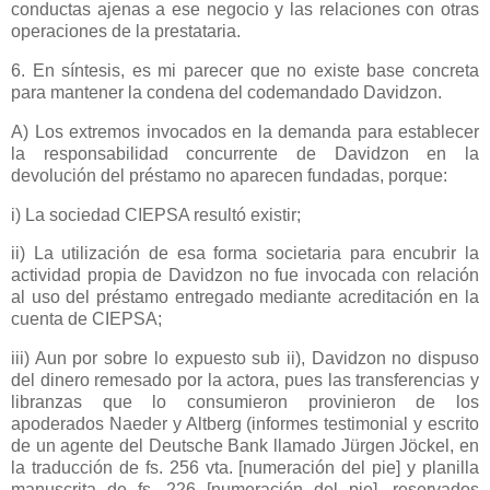
conductas ajenas a ese negocio y las relaciones con otras
operaciones de la prestataria.
6. En síntesis, es mi parecer que no existe base concreta
para mantener la condena del codemandado Davidzon.
A) Los extremos invocados en la demanda para establecer
la responsabilidad concurrente de Davidzon en la
devolución del préstamo no aparecen fundadas, porque:
i) La sociedad CIEPSA resultó existir;
ii) La utilización de esa forma societaria para encubrir la
actividad propia de Davidzon no fue invocada con relación
al uso del préstamo entregado mediante acreditación en la
cuenta de CIEPSA;
iii) Aun por sobre lo expuesto sub ii), Davidzon no dispuso
del dinero remesado por la actora, pues las transferencias y
libranzas que lo consumieron provinieron de los
apoderados Naeder y Altberg (informes testimonial y escrito
de un agente del Deutsche Bank llamado Jürgen Jöckel, en
la traducción de fs. 256 vta. [numeración del pie] y planilla
manuscrita de fs. 226 [numeración del pie], reservados