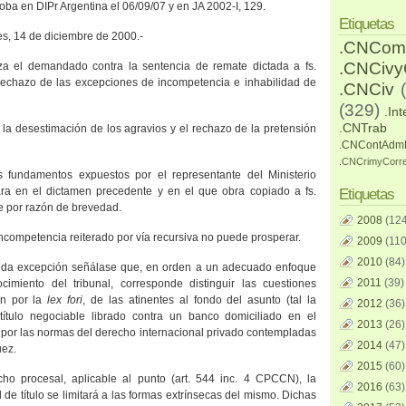
oba en DIPr Argentina el 06/09/07 y
en JA 2002-I, 129.
Etiquetas
res, 14 de diciembre de 2000.-
.CNCom
.CNCiv
za el demandado contra la sentencia de remate dictada a fs.
rechazo de las excepciones de incompetencia e inhabilidad de
.CNCiv
(329)
.Int
.CNTrab
 la desestimación de los agravios y el rechazo de la pretensión
.CNContAdm
.CNCrimyCorr
s fundamentos expuestos por el representante del Ministerio
ra en el dictamen precedente y en el que obra copiado a fs.
Etiquetas
te por razón de brevedad.
2008
(124
incompetencia reiterado por vía recursiva no puede prosperar.
2009
(110
2010
(84)
nda excepción señálase que, en orden a un adecuado enfoque
2011
(39)
cimiento del tribunal, corresponde distinguir las cuestiones
en por la
lex fori
, de las atinentes al fondo del asunto (tal la
2012
(36)
 título negociable librado contra un banco domiciliado en el
2013
(26)
n por las normas del derecho internacional privado contempladas
2014
(47)
uez.
2015
(60)
ho procesal, aplicable al punto (art. 544 inc. 4 CPCCN), la
2016
(63)
 de título se limitará a las formas extrínsecas del mismo. Dichas