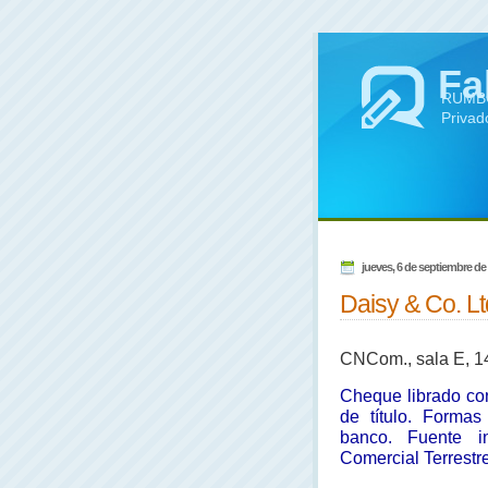
Fa
RUMBO 
Privad
jueves, 6 de septiembre de
Daisy & Co. Ltd
CNCom., sala E, 14/
Cheque librado co
de título. Formas
banco. Fuente i
Comercial Terrestr