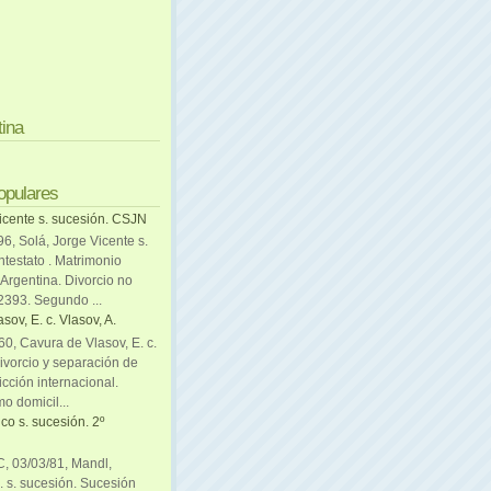
tina
opulares
icente s. sucesión. CSJN
6, Solá, Jorge Vicente s.
ntestato . Matrimonio
Argentina. Divorcio no
 2393. Segundo ...
sov, E. c. Vlasov, A.
0, Cavura de Vlasov, E. c.
divorcio y separación de
icción internacional.
mo domicil...
co s. sucesión. 2º
C, 03/03/81, Mandl,
. s. sucesión. Sucesión