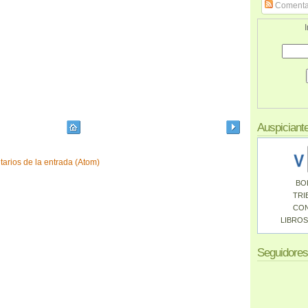
Comenta
I
Auspiciant
arios de la entrada (Atom)
BO
TRI
CO
LIBROS
Seguidores