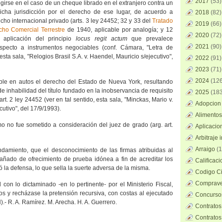
2017
(53)
girse en el caso de un cheque librado en el extranjero contra un
icha jurisdicción por el derecho de ese lugar, de acuerdo a
2018
(82)
ho internacional privado (arts. 3 ley 24452; 32 y 33 del
Tratado
2019
(66)
ho Comercial Terrestre
de 1940, aplicable por analogía; y 12
2020
(72)
 aplicación del principio
locus regit actum
que prevalece
2021
(90)
specto a instrumentos negociables (conf. Cámara, "Letra de
 y esta sala, "Relogios Brasil S.A. v. Haendel, Mauricio s/ejecutivo",
2022
(91)
2023
(71)
2024
(126
able en autos el derecho del Estado de Nueva York, resultando
e inhabilidad del título fundado en la inobservancia de requisito
2025
(183
art. 2 ley 24452 (ver en tal sentido, esta sala, "Minckas, Mario v.
Adopcion 
cutivo", del 17/9/1993).
Alimentos
 no fue sometido a consideración del juez de grado (arg. art.
Aplicacio
Arbitraje 
Arraigo
(1
damiento, que el desconocimiento de las firmas atribuidas al
ñado de ofrecimiento de prueba idónea a fin de acreditar los
Calificac
 la defensa, lo que sella la suerte adversa de la misma.
Codigo Ci
Comprave
 con lo dictaminado -en lo pertinente- por el Ministerio Fiscal,
s y recházase la pretensión recursiva, con costas al ejecutado
Concursos
.- R. A. Ramírez. M. Arecha. H. A. Guerrero.
Contratos
Contratos