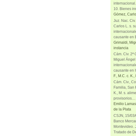
internacional
10. Bienes in
Gómez, Carlo
Juz. Nac. Civ
Carlos L. s. 
internacional
causante en 
Grimaldi, Mig
instancia
Cám. Civ. 2ª 
Miguel Ángel
internacional
causante en It
F., M.C. c. K.
Cám. Civ., Co
Familia, San R
K., M. s. alim
provisorios....
Emilio Lamas 
de la Plata
CSJN, 15/03/6
Banco Mercant
Montevideo. J
Tratado de De