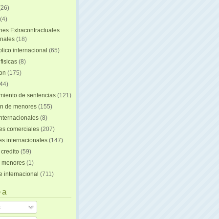
(26)
(4)
nes Extracontractuales
onales
(18)
lico internacional
(65)
fisicas
(8)
ion
(175)
44)
iento de sentencias
(121)
on de menores
(155)
nternacionales
(8)
es comerciales
(207)
s internacionales
(147)
 credito
(59)
e menores
(1)
e internacional
(711)
 a
s