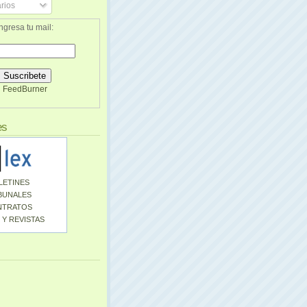
rios
ngresa tu mail:
FeedBurner
es
LETINES
BUNALES
NTRATOS
 Y REVISTAS