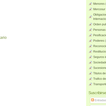
Menores
Mercosur
Obligacio
Internaci
Orden pub
Personas 
Pesificac
ario
Poderes
(
Reconocim
Restituci
Seguros i
Sociedad
Sucesione
Titulos de
Trafico d
Transport
Suscribirse
Entrada