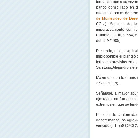
formas deben a su vez re
banco domiciliado en d
nuestras normas de derec
de Montevideo de Derec
CCiv.). Se trata de la
imperativamente con re
Cambio...", t. III, p. 554;
del 15/3/1985).
Por ende, resulta aplic
improponible el planteo d
formales previstos en el 
San Luis, Alejandro s/eje
Máxime, cuando el mismo
377 CPCCN).
Señálase, a mayor abun
ejecutado no fue acompa
extremos en que se fundó
Por ello, de conformidad
desestímanse los agravio
vencido (art. 558 CPCCN)