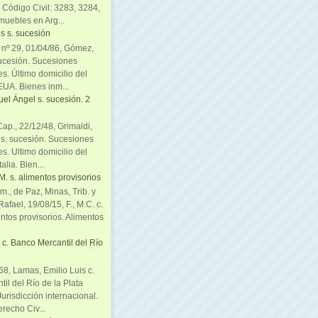
. Código Civil: 3283, 3284,
muebles en Arg...
s s. sucesión
. nº 29, 01/04/86, Gómez,
sucesión. Sucesiones
es. Último domicilio del
EUA. Bienes inm...
uel Ángel s. sucesión. 2
Cap., 22/12/48, Grimaldi,
 s. sucesión. Sucesiones
es. Ultimo domicilio del
alia. Bien...
, M. s. alimentos provisorios
m., de Paz, Minas, Trib. y
afael, 19/08/15, F., M.C. c.
entos provisorios. Alimentos
c. Banco Mercantil del Río
8, Lamas, Emilio Luis c.
il del Río de la Plata
urisdicción internacional.
recho Civ...