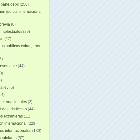
 parte debil
(250)
on judicial internacional
previa
(6)
intelectuales
(29)
ion
(27)
s publicos extranjeros
8)
resentable
(44)
8)
)
a ley
(5)
14)
 internacionales
(3)
 de jurisdiccion
(44)
es extranjeras
(11)
on internacional
(229)
os internacionales
(130)
autelares
(57)