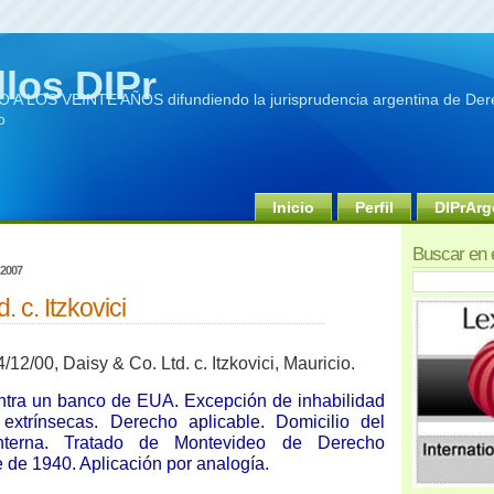
llos DIPr
A LOS VEINTE AÑOS difundiendo la jurisprudencia argentina de Dere
o
Inicio
Perfil
DIPrArg
Buscar en 
 2007
. c. Itzkovici
12/00, Daisy & Co. Ltd. c. Itzkovici, Mauricio.
ntra un banco de EUA. Excepción de inhabilidad
 extrínsecas. Derecho aplicable. Domicilio del
nterna. Tratado de Montevideo de Derecho
e de 1940. Aplicación por analogía.