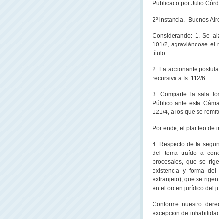
Publicado
por Julio Córd
2º instancia.- Buenos Ai
Considerando: 1. Se al
101/2, agraviándose el 
título.
2. La accionante postula
recursiva a fs. 112/6.
3. Comparte la sala lo
Público ante esta Cáma
121/4, a los que se remi
Por ende, el planteo de 
4. Respecto de la segu
del tema traído a cono
procesales, que se rig
existencia y forma del
extranjero), que se rige
en el orden jurídico del j
Conforme nuestro derec
excepción de inhabilidad