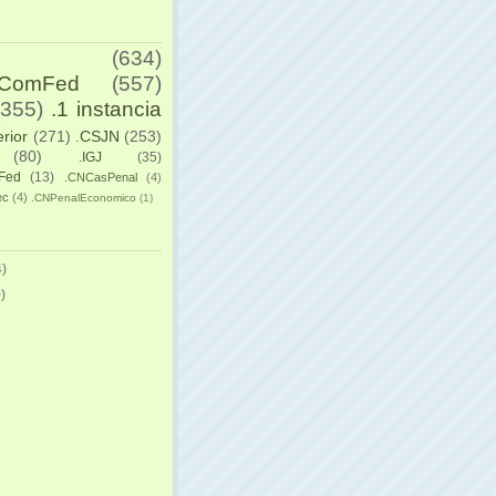
(634)
yComFed
(557)
(355)
.1 instancia
erior
(271)
.CSJN
(253)
(80)
.IGJ
(35)
Fed
(13)
.CNCasPenal
(4)
ec
(4)
.CNPenalEconomico
(1)
)
)