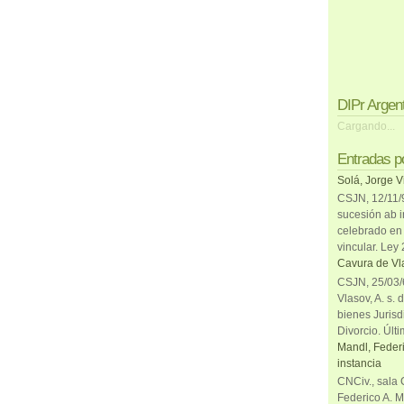
DIPr Argen
Cargando...
Entradas p
Solá, Jorge V
CSJN, 12/11/9
sucesión ab i
celebrado en 
vincular. Ley
Cavura de Vla
CSJN, 25/03/6
Vlasov, A. s. 
bienes Jurisd
Divorcio. Últi
Mandl, Federi
instancia
CNCiv., sala 
Federico A. M