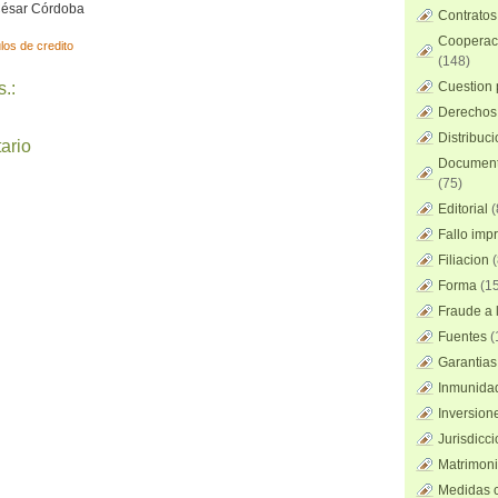
 César Córdoba
Contratos
Cooperaci
ulos de credito
(148)
.:
Cuestion 
Derechos 
Distribuc
ario
Documento
(75)
Editorial
(
Fallo imp
Filiacion
(
Forma
(15
Fraude a l
Fuentes
(
Garantias
Inmunidad
Inversion
Jurisdicci
Matrimoni
Medidas c