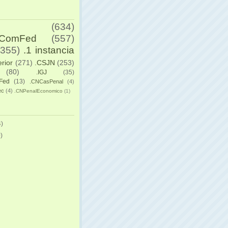
(634)
yComFed
(557)
(355)
.1 instancia
erior
(271)
.CSJN
(253)
(80)
.IGJ
(35)
Fed
(13)
.CNCasPenal
(4)
ec
(4)
.CNPenalEconomico
(1)
)
)