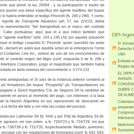
ento que prevé la ley 20094 - y su participación a través de
icó asumir una tarea específica del agente marítimo del buque
 lo habría entendido el testigo Pincirolli (fs. 266 y 298). Y como,
 Agente de Transporte Aduanero (art. 57, ley 22415), debía
la representación "del transportista en el marco del contrato
". Cabe puntualizar, aquí, que el
a quo
indicó también que
DIPr Argen
 "agente marítimo" (arts. 193 y 195 LN) por aquella actuación
rque el testigo Leopoldo D. Pincirolli -quien suscribió las actas
IV Jornad
SRL- declaró en autos que aquélla actuó en la emergencia "como
Derecho I
ct Container Line Inc., emisor de uno de los conocimientos de
UBA
 el contrato origen del litigio (conf. respuesta 4 de fs. 298 y
Entrada e
 Intertrans Corporation, juzgó el magistrado que también había
Reglas de
ndada en tanto emisora del conocimiento n. 4.274.133.
EL DIPR 
AVANZA:
 cierta ambigüedad, el Sr. juez de la instancia anterior condenó al
CONVENI
s y/o Armadores del buque "Prosperity" y/o Transportadores y/o
SOBRE C
a pagarle a Zurich Argentina Cía. de Seguros SA la cantidad de
DE ALIM
alente en pesos al momento del pago, con intereses a la tasa
o de
la Nación Argentina
en sus operaciones de descuento en
Calentand
a la fecha del fallo y con más las costas del proceso.
preparato
Congreso
elada por Latinomar SA (fs. 644) y por Fritz de Argentina SA (fs.
Internaci
n agravios -en ese orden- a fs. 720/723 y fs. 724/729, los que
Matrimoni
 a fs. 736/739 y fs. 731/735, respectivamente. Median, asimismo,
Sucesione
 vinculan con las regulaciones de honorarios (conf. fs. 642, 643,