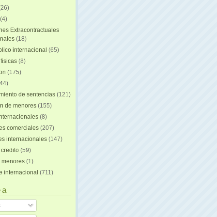
(26)
(4)
nes Extracontractuales
onales
(18)
lico internacional
(65)
fisicas
(8)
ion
(175)
44)
iento de sentencias
(121)
on de menores
(155)
nternacionales
(8)
es comerciales
(207)
s internacionales
(147)
 credito
(59)
e menores
(1)
e internacional
(711)
 a
s