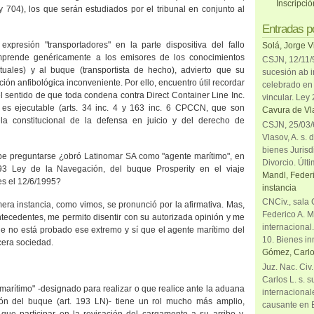
Inscripci
y 704), los que serán estudiados por el tribunal en conjunto al
Entradas p
expresión "transportadores" en la parte dispositiva del fallo
Solá, Jorge V
mprende genéricamente a los emisores de los conocimientos
CSJN, 12/11/9
ctuales) y al buque (transportista de hecho), advierto que su
sucesión ab i
ión anfibológica inconveniente. Por ello, encuentro útil recordar
celebrado en 
 el sentido de que toda condena contra Direct Container Line Inc.
vincular. Ley
 es ejecutable (arts. 34 inc. 4 y 163 inc. 6 CPCCN, que son
Cavura de Vla
ela constitucional de la defensa en juicio y del derecho de
CSJN, 25/03/6
Vlasov, A. s. 
bienes Jurisd
cabe preguntarse ¿obró Latinomar SA como "agente marítimo", en
Divorcio. Últi
 193 Ley de
la Navegación
, del buque Prosperity en el viaje
Mandl, Federi
es el 12/6/1995?
instancia
CNCiv., sala 
mera instancia, como vimos, se pronunció por la afirmativa. Mas,
Federico A. M
tecedentes, me permito disentir con su autorizada opinión y me
internacional
ue no está probado ese extremo y sí que el agente marítimo del
10. Bienes in
cera sociedad.
Gómez, Carlo
Juz. Nac. Civ
Carlos L. s. 
e marítimo" -designado para realizar o que realice ante la aduana
internacional
ión del buque (art. 193 LN)- tiene un rol mucho más amplio,
causante en 