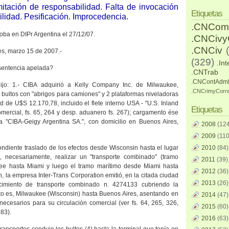
itación de responsabilidad. Falta de invocación
Etiquetas
ilidad. Pesificación. Improcedencia.
.CNCom
oba en DIPr Argentina el 27/12/07.
.CNCiv
.CNCiv
res, marzo 15 de 2007.-
(329)
.Int
 sentencia apelada?
.CNTrab
.CNContAdm
ijo: 1.- CIBA adquirió a Kelly Company Inc. de Milwaukee,
.CNCrimyCorr
2 bultos con "abrigos para camiones" y 2 plataformas niveladoras
ad de U$S 12.170,78, incluido el flete interno USA - "U.S. Inland
Etiquetas
 comercial, fs. 65, 264 y desp. aduanero fs. 267); cargamento ése
a "CIBA-Geigy Argentina SA.", con domicilio en Buenos Aires,
2008
(124
2009
(110
ondiente traslado de los efectos desde Wisconsin hasta el lugar
2010
(84)
a, necesariamente, realizar un "transporte combinado" (tramo
2011
(39)
kee hasta Miami y luego el tramo marítimo desde Miami hasta
2012
(36)
n, la empresa Inter-Trans Corporation emitió, en la citada ciudad
2013
(26)
cimiento de transporte combinado n. 4274133 cubriendo la
esto es, Milwaukee (Wisconsin) hasta Buenos Aires, asentando en
2014
(47)
s necesarios para su circulación comercial (ver fs. 64, 265, 326,
2015
(60)
583).
2016
(63)