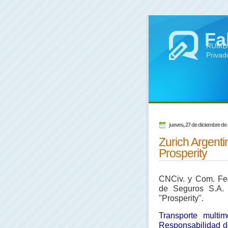
Fa
RUMBO 
Privad
jueves, 27 de diciembre de
Zurich Argent
Prosperity
CNCiv. y Com. Fed
de Seguros S.A. 
"Prosperity".
Transporte multim
Responsabilidad de