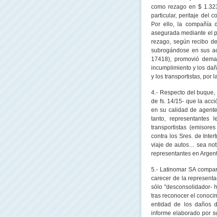
como rezago en $ 1.323,
particular, peritaje del 
Por ello, la compañía 
asegurada mediante el 
rezago, según recibo de 
subrogándose en sus acc
17418), promovió deman
incumplimiento y los daño
y los transportistas, por 
4.- Respecto del buque, 
de fs. 14/15- que la acc
en su calidad de agente 
tanto, representantes 
transportistas (emisore
contra los Sres. de Inte
viaje de autos… sea noti
representantes en Argentin
5.- Latinomar SA compare
carecer de la representa
sólo "desconsolidador-
tras reconocer el conocim
entidad de los daños d
informe elaborado por su