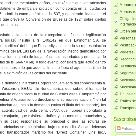
ilidad por eventuales daños, en razón de que los artefactos
Menores
otalmente de embalaje protector, como consta en la liquidación
Mercosur
6, admitida como auténtica a fs. 537, y oponiendo finalmente el
Obligacio
ad que prevé
la Convención
de Bruselas de 1924 sobre ciertas
Internaci
ocimientos.
Orden pub
raslado a la actora de la excepción de falta de legitimación
Personas 
ra Iguazú insistió a fs. 140/142 en que Latinomar S.A. se
Pesificac
 marítimo" del buque Prosperity, asumiendo su representación
rminos del art. 193 Ley de
la Navegación
; hecho demostrado por
Poderes
(
visación conjunta de los artefactos transportados y en el acta de
Reconocim
tas de fs. 66/67 y 68). A todo evento, considera que actuó dentro
Restituci
 el supuesto de que aquella firma no fuera el agente marítimo de
 la eximición de las costas del incidente.
Seguros i
Sociedad
tó la demanda Intertrans Corporation, emisora del conocimiento n.
Sucesione
 Wisconsin, EE.UU. de Norteamérica, que cubrió el transporte
to de origen hasta la ciudad de Buenos Aires. Compareció por
Titulos de
rgentina S.A. asumiendo directamente su representación. Y en tal
Trafico d
tación adjunta a la demanda (salvo el título del transporte), los
Transport
 autenticidad del acta de fs. 66/67, que hubiera sido citada a
ión conjunta, que existieran daños y los montos denunciados y,
Suscribirse
n su caso responsable su principal o que las roturas se
 artefactos se encontraban bajo su custodia. A esas defensas
Entrada
o transportador marítimo fue "Direct Container Line Inc.",