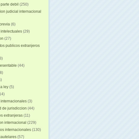
 parte debil
(250)
on judicial internacional
previa
(6)
intelectuales
(29)
ion
(27)
s publicos extranjeros
8)
resentable
(44)
8)
)
a ley
(5)
14)
 internacionales
(3)
 de jurisdiccion
(44)
es extranjeras
(11)
on internacional
(229)
os internacionales
(130)
autelares
(57)