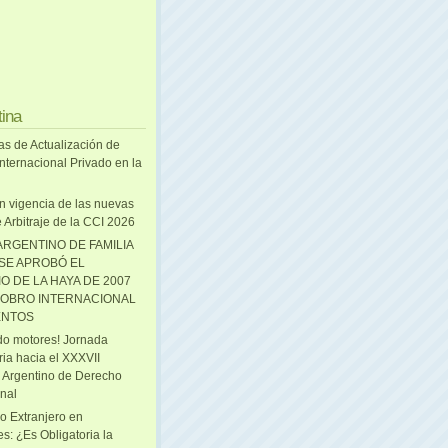
tina
as de Actualización de
nternacional Privado en la
n vigencia de las nuevas
 Arbitraje de la CCI 2026
ARGENTINO DE FAMILIA
 SE APROBÓ EL
O DE LA HAYA DE 2007
OBRO INTERNACIONAL
ENTOS
o motores! Jornada
ria hacia el XXXVII
 Argentino de Derecho
onal
o Extranjero en
s: ¿Es Obligatoria la