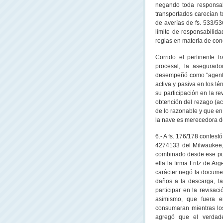
negando toda responsab
transportados carecían t
de averías de fs. 533/53
límite de responsabilid
reglas en materia de con
Corrido el pertinente t
procesal, la asegurado
desempeñó como "agente
activa y pasiva en los té
su participación en la re
obtención del rezago (ac
de lo razonable y que en
la nave es merecedora de
6.- A fs. 176/178 contes
4274133 del Milwaukee,
combinado desde ese pun
ella la firma Fritz de A
carácter negó la documen
daños a la descarga, la
participar en la revisac
asimismo, que fuera e
consumaran mientras los
agregó que el verdader