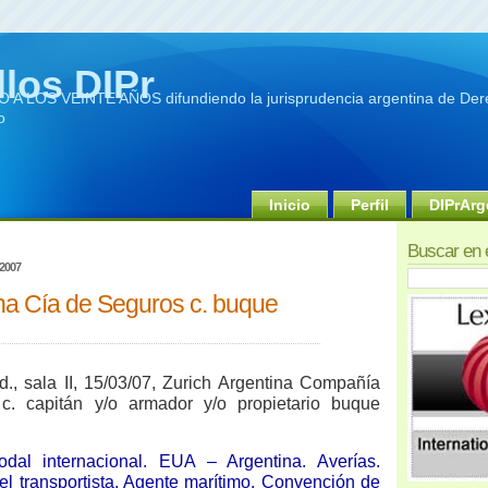
llos DIPr
A LOS VEINTE AÑOS difundiendo la jurisprudencia argentina de Dere
o
Inicio
Perfil
DIPrArg
Buscar en 
 2007
ina Cía de Seguros c. buque
., sala II, 15/03/07, Zurich Argentina Compañía
c. capitán y/o armador y/o propietario buque
odal internacional. EUA – Argentina. Averías.
l transportista. Agente marítimo. Convención de