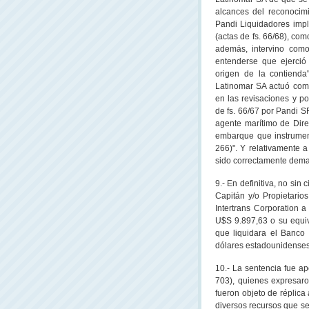
alcances del reconocimi
Pandi Liquidadores impl
(actas de fs. 66/68), como
además, intervino como
entenderse que ejerció 
origen de la contienda
Latinomar SA actuó como
en las revisaciones y po
de fs. 66/67 por Pandi 
agente marítimo de Dire
embarque que instrumentó
266)". Y relativamente a
sido correctamente dema
9.- En definitiva, no sin
Capitán y/o Propietario
Intertrans Corporation 
U$S 9.897,63 o su equiv
que liquidara el Banc
dólares estadounidenses 
10.- La sentencia fue ap
703), quienes expresaro
fueron objeto de réplica
diversos recursos que se