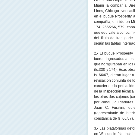
La referida empresa de t
Miami la compañía Dire
Lines, Chicago -ver cas
en el buque Prosperity, 
compañía, emitido en Mia
174, 265/266, 579; conoc
que equivale a conocimi
del título de transport
según las tablas interna
2.- El buque Prosperity 
fueron ingresados a los
que no figuraban en los
(fs.330 y 174). Esas obs
fs. 66/67, dieron lugar
revisación conjunta de l
carácter de la peritació
de la inspección técnica
los otros dos cajones (
por Pandi Liquidadores y
Juan C. Furatini, qui
(representante de Intert
constancia de fs. 66/67).
3.- Las plataformas de
en Wisconsin (sin incluir