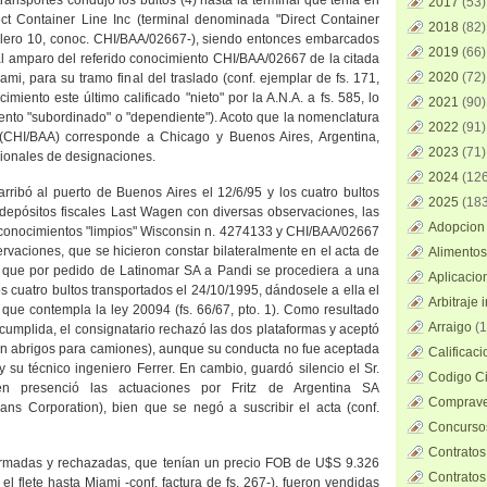
ransportes condujo los bultos (4) hasta la terminal que tenía en
2017
(53)
ct Container Line Inc (terminal denominada "Direct Container
2018
(82)
illero 10, conoc. CHI/BAA/02667-), siendo entonces embarcados
2019
(66)
al amparo del referido conocimiento CHI/BAA/02667 de la citada
2020
(72)
mi, para su tramo final del traslado (conf. ejemplar de fs. 171,
imiento este último calificado "nieto" por
la A.N
.A. a fs. 585, lo
2021
(90)
ento "subordinado" o "dependiente"). Acoto que la nomenclatura
2022
(91)
e (CHI/BAA) corresponde a Chicago y Buenos Aires, Argentina,
2023
(71)
cionales de designaciones.
2024
(126
arribó al puerto de Buenos Aires el 12/6/95 y los cuatro bultos
2025
(183
 depósitos fiscales Last Wagen con diversas observaciones, las
Adopcion 
 conocimientos "limpios" Wisconsin n. 4274133 y CHI/BAA/02667
ervaciones, que se hicieron constar bilateralmente en el acta de
Alimentos
 a que por pedido de Latinomar SA a Pandi se procediera a una
Aplicacio
os cuatro bultos transportados el 24/10/1995, dándosele a ella el
Arbitraje 
n que contempla la ley 20094 (fs. 66/67, pto. 1). Como resultado
Arraigo
(1
 cumplida, el consignatario rechazó las dos plataformas y aceptó
con abrigos para camiones), aunque su conducta no fue aceptada
Calificac
 su técnico ingeniero Ferrer. En cambio, guardó silencio el Sr.
Codigo Ci
en presenció las actuaciones por Fritz de Argentina SA
Comprave
rans Corporation), bien que se negó a suscribir el acta (conf.
Concursos
Contratos
formadas y rechazadas, que tenían un precio FOB de U$S 9.326
Contratos
 el flete hasta Miami -conf. factura de fs. 267-), fueron vendidas