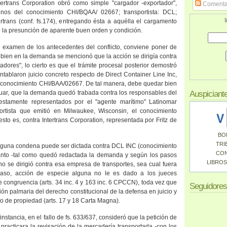
ntertrans Corporation obró como simple "cargador -exportador",
Comenta
inos del conocimiento CHI/BQAA/ 02667; transportista: DCL;
I
ertrans (conf. fs.174), entregando ésta a aquélla el cargamento
o la presunción de aparente buen orden y condición.
el examen de los antecedentes del conflicto, conviene poner de
i bien en la demanda se mencionó que la acción se dirigía contra
tadores", lo cierto es que el trámite procesal posterior demostró
ntablaron juicio concreto respecto de Direct Container Line Inc,
l conocimiento CHI/BAA/02667. De tal manera, debe quedar bien
nuar, que la demanda quedó trabada contra los responsables del
Auspiciant
estamente representados por el "agente marítimo" Latinomar
portista que emitió en Milwaukee, Wisconsin, el conocimiento
to es, contra Intertrans Corporation, representada por Fritz de
BO
TRI
inguna condena puede ser dictada contra DCL INC (conocimiento
CO
nto -tal como quedó redactada la demanda y según los pasos
LIBROS
no se dirigió contra esa empresa de transportes, sea cual fuera
caso, acción de especie alguna no le es dado a los jueces
de congruencia (arts. 34 inc. 4 y 163 inc. 6 CPCCN), toda vez que
Seguidores
ción palmaria del derecho constitucional de la defensa en juicio y
ho de propiedad (arts. 17 y 18 Carta Magna).
 instancia, en el fallo de fs. 633/637, consideró que la petición de
racticara la revisación de la mercadería transportada -con los