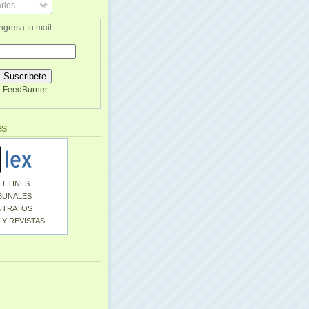
rios
ngresa tu mail:
FeedBurner
es
LETINES
BUNALES
NTRATOS
 Y REVISTAS