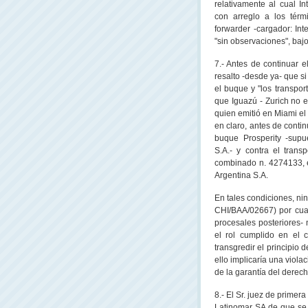
relativamente al cual I
con arreglo a los térm
forwarder -cargador: Int
"sin observaciones", baj
7.- Antes de continuar 
resalto -desde ya- que s
el buque y "los transpor
que Iguazú - Zurich no e
quien emitió en Miami e
en claro, antes de conti
buque Prosperity -supu
S.A.- y contra el trans
combinado n. 4274133, es
Argentina S.A.
En tales condiciones, n
CHI/BAA/02667) por cua
procesales posteriores- 
el rol cumplido en el 
transgredir el principio 
ello implicaría una viola
de la garantía del derec
8.- El Sr. juez de primera
Latinomar SA de que se p