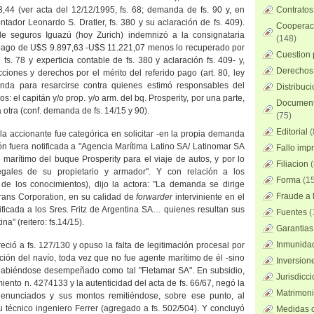
44 (ver acta del 12/12/1995, fs. 68; demanda de fs. 90 y, en
Contratos
contador Leonardo S. Dratler, fs. 380 y su aclaración de fs. 409).
Cooperaci
de seguros Iguazú (hoy Zurich) indemnizó a la consignataria
(148)
pago de U$S 9.897,63 -U$S 11.221,07 menos lo recuperado por
Cuestion 
fs. 78 y experticia contable de fs. 380 y aclaración fs. 409- y,
Derechos 
iones y derechos por el mérito del referido pago (art. 80, ley
da para resarcirse contra quienes estimó responsables del
Distribuc
s: el capitán y/o prop. y/o arm. del bq. Prosperity, por una parte,
Documento
la otra (conf. demanda de fs. 14/15 y 90).
(75)
Editorial
(
la accionante fue categórica en solicitar -en la propia demanda
ión fuera notificada a "Agencia Marítima Latino SA/ Latinomar SA
Fallo imp
marítimo del buque Prosperity para el viaje de autos, y por lo
Filiacion
(
legales de su propietario y armador". Y con relación a los
Forma
(15
s de los conocimientos), dijo la actora: "La demanda se dirige
Fraude a l
rtrans Corporation, en su calidad de
forwarder
interviniente en el
ficada a los Sres. Fritz de Argentina SA… quienes resultan sus
Fuentes
(
a" (reitero: fs.14/15).
Garantias
Inmunidad
ció a fs. 127/130 y opuso la falta de legitimación procesal por
ción del navío, toda vez que no fue agente marítimo de él -sino
Inversion
 habiéndose desempeñado como tal "Fletamar SA". En subsidio,
Jurisdicci
iento n. 4274133 y la autenticidad del acta de fs. 66/67, negó la
Matrimoni
enunciados y sus montos remitiéndose, sobre ese punto, al
 técnico ingeniero Ferrer (agregado a fs. 502/504). Y concluyó
Medidas c