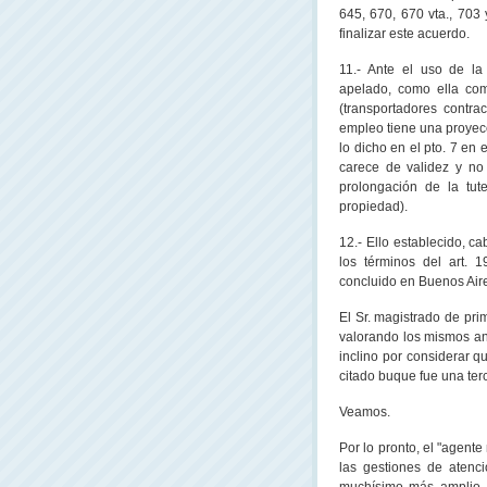
645, 670, 670 vta., 703 
finalizar este acuerdo.
11.- Ante el uso de la 
apelado, como ella co
(transportadores contra
empleo tiene una proyecc
lo dicho en el pto. 7 en
carece de validez y no
prolongación de la tut
propiedad).
12.- Ello establecido, 
los términos del art.
concluido en Buenos Air
El Sr. magistrado de pri
valorando los mismos an
inclino por considerar q
citado buque fue una ter
Veamos.
Por lo pronto, el "agent
las gestiones de atenc