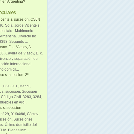
ón en Argentina?
opulares
icente s. sucesión. CSJN
6, Solá, Jorge Vicente s.
ntestato . Matrimonio
Argentina. Divorcio no
 2393. Segundo ...
sov, E. c. Vlasov, A.
0, Cavura de Vlasov, E. c.
divorcio y separación de
icción internacional.
mo domicil...
co s. sucesión. 2º
C, 03/03/81, Mandl,
. s. sucesión. Sucesión
. Código Civil: 3283, 3284,
muebles en Arg...
s s. sucesión
. nº 29, 01/04/86, Gómez,
sucesión. Sucesiones
es. Último domicilio del
EUA. Bienes inm...