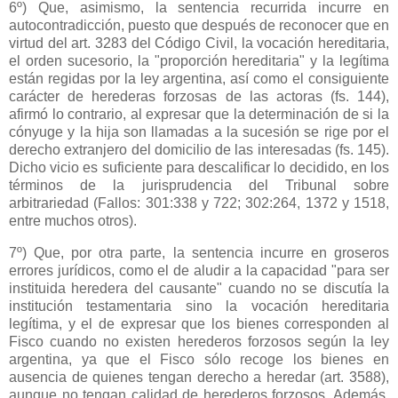
6º) Que, asimismo, la sentencia recurrida incurre en
autocontradicción, puesto que después de reconocer que en
virtud del art. 3283 del Código Civil, la vocación hereditaria,
el orden sucesorio, la "proporción hereditaria" y la legítima
están regidas por la ley argentina, así como el consiguiente
carácter de herederas forzosas de las actoras (fs. 144),
afirmó lo contrario, al expresar que la determinación de si la
cónyuge y la hija son llamadas a la sucesión se rige por el
derecho extranjero del domicilio de las interesadas (fs. 145).
Dicho vicio es suficiente para descalificar lo decidido, en los
términos de la jurisprudencia del Tribunal sobre
arbitrariedad (Fallos: 301:338 y 722; 302:264, 1372 y 1518,
entre muchos otros).
7º) Que, por otra parte, la sentencia incurre en groseros
errores jurídicos, como el de aludir a la capacidad "para ser
instituida heredera del causante" cuando no se discutía la
institución testamentaria sino la vocación hereditaria
legítima, y el de expresar que los bienes corresponden al
Fisco cuando no existen herederos forzosos según la ley
argentina, ya que el Fisco sólo recoge los bienes en
ausencia de quienes tengan derecho a heredar (art. 3588),
aunque no tengan calidad de herederos forzosos. Además,