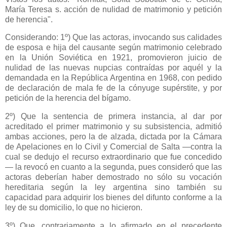
María Teresa s. acción de nulidad de matrimonio y petición
de herencia".
Considerando: 1º) Que las actoras, invocando sus calidades
de esposa e hija del causante según matrimonio celebrado
en
la Unión Soviética
en 1921, promovieron juicio de
nulidad de las nuevas nupcias contraídas por aquél y la
demandada en
la República Argentina
en 1968, con pedido
de declaración de mala fe de la cónyuge supérstite, y por
petición de la herencia del bígamo.
2º) Que la sentencia de primera instancia, al dar por
acreditado el primer matrimonio y su subsistencia, admitió
ambas acciones, pero la de alzada, dictada por
la Cámara
de Apelaciones en lo Civil y Comercial de Salta —contra la
cual se dedujo el recurso extraordinario que fue concedido
— la revocó en cuanto a la segunda, pues consideró que las
actoras deberían haber demostrado no sólo su vocación
hereditaria según la ley argentina sino también su
capacidad para adquirir los bienes del difunto conforme a la
ley de su domicilio, lo que no hicieron.
3º) Que, contrariamente a lo afirmado en el precedente