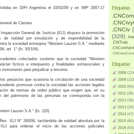
Etiquetas
Córdoba en DIPr Argentina el 03/02/09 y
en IMP 2007-17
.CNCom
.CNCiv
 General de Cámara
.CNCiv
Inspección General de Justicia (IGJ) dispuso la promoción
(329)
.Int
es de nulidad por simulación y de inoponibilidad de la
.CNTrab
contra la sociedad extranjera "Western Lauzen S.A." mediante
.CNContAdm
6, art. 1° (fs. 93/104).
.CNCrimyCorr
cedentes colectados sostiene que la sociedad "Western
Etiquetas
ácter ficticio e interpuesto y finalidades extrasociales y
 instrumento para perjudicar a terceros.
2008
(124
e los perjuicios que ocasiona la circulación de una sociedad
2009
(110
procedente promover contra la sociedad las acciones legales
2010
(84)
ación de normas de orden público que exigen que, en su
2011
(39)
n del patrimonio de las personas se corresponda con la
2012
(36)
2013
(26)
estern Lauzen S.A." (fs. 110).
2014
(47)
 Res. IGJ N° 260/06, tachándola de nulidad absoluta por la
2015
(60)
IGJ para ordenar el inicio de las acciones judiciales
2016
(63)