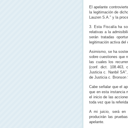
El apelante controviert
la legitimación de dich
Lauzen S.A." y la proce
3. Esta Fiscalía ha so
relativas a la admisibi
serán tratadas oportu
legitimación activa del
Asimismo, se ha sosten
sobre cuestiones que n
las cuales los recurr
(conf. dict. 108.463,
Justicia c. Nanbil SA"
de Justicia c. Bronson 
Cabe señalar que el ape
que en esta instancia 
el inicio de las accio
toda vez que la referid
A mi juicio, será en
producirán las pruebas
apelante.