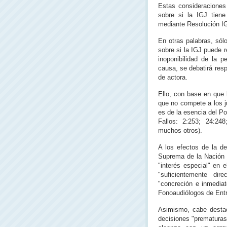
Estas consideraciones
sobre si la IGJ tiene 
mediante Resolución I
En otras palabras, sól
sobre si la IGJ puede r
inoponibilidad de la 
causa, se debatirá resp
de actora.
Ello, con base en que
que no compete a los j
es de la esencia del Po
Fallos: 2:253; 24:24
muchos otros).
A los efectos de la d
Suprema de la Nación e
"interés especial" en 
"suficientemente dir
"concreción e inmedia
Fonoaudiólogos de Entr
Asimismo, cabe destac
decisiones "prematuras