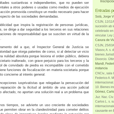
Inscripci
ultades sustantivas e independientes, que no pueden ser
entales a otros poderes o usadas como medios de ejecución
Entradas p
la acción promovida constituye un medio necesario para hacer
 respecto de las sociedades demandadas.
Solá, Jorge V
CSJN, 12/11/9
licidad que inspira la registración de personas jurídicas,
sucesión ab i
s, se dirige a dar seguridad a los terceros en sus relaciones
celebrado en 
laciones de responsabilidad que se susciten en virtud de la
vincular. Ley
.
Cavura de Vla
CSJN, 25/03/6
ramento del a quo, el Inspector General de Justicia se
Vlasov, A. s. 
toridad que otorga patentes de corso, si al detectar un vicio
bienes Jurisd
a nulidad absoluta porque lesiona el orden público, debiera
Divorcio. Últi
ietario inalterado, con grave perjuicio para los terceros y la
Mandl, Federi
ol de convidado de piedra es incompatible con el cometido
instancia
iene funciones de fiscalización en materia societaria porque
CNCiv., sala 
o concierne al interés general.
Federico A. M
internacional
oncepciones iusprivatistas que relegaban la persecución del
10. Bienes in
 reparación de la ilicitud al ámbito de una acción judicial
Gómez, Carlo
ro afectado, no aportan una solución real a un problema que
Juz. Nac. Civ
Carlos L. s. 
imos tiempos, se advierte un uso creciente de sociedades
internacional
ue permiten obrar en la clandestinidad para cometer delitos
causante en 