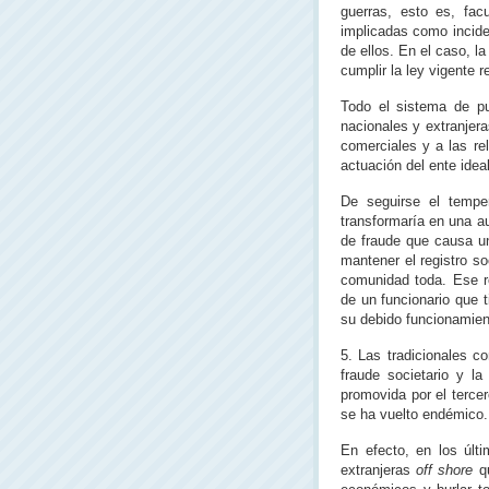
guerras, esto es, fac
implicadas como incid
de ellos. En el caso, 
cumplir la ley vigente
Todo el sistema de pub
nacionales y extranjera
comerciales y a las re
actuación del ente ideal
De seguirse el tempe
transformaría en una au
de fraude que causa un
mantener el registro soc
comunidad toda. Ese r
de un funcionario que t
su debido funcionamient
5. Las tradicionales c
fraude societario y la
promovida por el terce
se ha vuelto endémico.
En efecto, en los últ
extranjeras
off shore
q