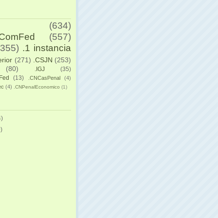
(634)
yComFed
(557)
(355)
.1 instancia
erior
(271)
.CSJN
(253)
(80)
.IGJ
(35)
Fed
(13)
.CNCasPenal
(4)
ec
(4)
.CNPenalEconomico
(1)
)
)