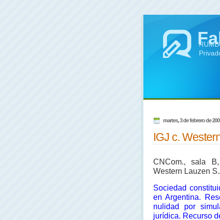
Fa
RUMBO 
Privad
martes, 3 de febrero de 200
IGJ c. Wester
CNCom., sala B, 
Western Lauzen S.
Sociedad constitui
en Argentina. Res
nulidad por simul
jurídica. Recurso d