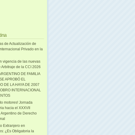
tina
as de Actualización de
nternacional Privado en la
n vigencia de las nuevas
 Arbitraje de la CCI 2026
ARGENTINO DE FAMILIA
 SE APROBÓ EL
O DE LA HAYA DE 2007
OBRO INTERNACIONAL
ENTOS
o motores! Jornada
ria hacia el XXXVII
 Argentino de Derecho
onal
o Extranjero en
s: ¿Es Obligatoria la