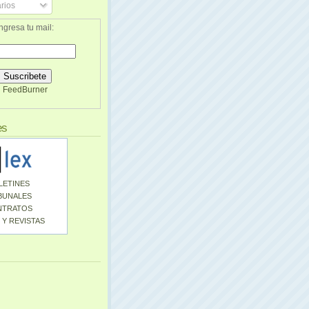
rios
ngresa tu mail:
FeedBurner
es
LETINES
BUNALES
NTRATOS
 Y REVISTAS