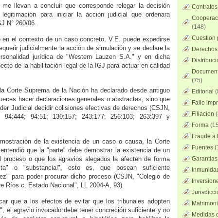
 me llevan a concluir que corresponde relegar la decisión
Contratos
legitimación para iniciar la acción judicial que ordenara
Cooperaci
GJ N° 260/06.
(148)
Cuestion 
o en el contexto de un caso concreto, V.E. puede expedirse
equerir judicialmente la acción de simulación y se declare la
Derechos 
personalidad jurídica de "Western Lauzen S.A." y en dicha
Distribuc
ecto de la habilitación legal de la IGJ para actuar en calidad
Documento
(75)
 la Corte Suprema de la Nación ha declarado desde antiguo
Editorial
(
ueces hacer declaraciones generales o abstractas, sino que
Fallo imp
der Judicial decidir colisiones efectivas de derechos (CSJN,
Filiacion
(
8; 94:444; 94:51; 130:157; 243:177; 256:103; 263:397 y
Forma
(15
Fraude a l
emostración de la existencia de un caso o causa, la Corte
Fuentes
(
ntendió que la "parte" debe demostrar la existencia de un
el proceso o que los agravios alegados la afecten de forma
Garantias
ecta" o "substancial", esto es, que posean suficiente
Inmunidad
tez" para poder procurar dicho proceso (CSJN, "Colegio de
Inversion
e Ríos c. Estado Nacional", LL 2004-A, 93).
Jurisdicci
ar que a los efectos de evitar que los tribunales adopten
Matrimoni
", el agravio invocado debe tener concreción suficiente y no
Medidas c