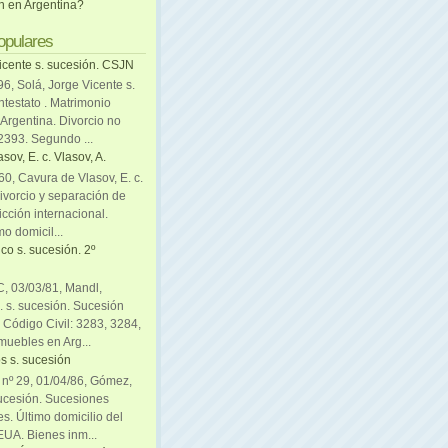
ón en Argentina?
opulares
icente s. sucesión. CSJN
6, Solá, Jorge Vicente s.
ntestato . Matrimonio
Argentina. Divorcio no
 2393. Segundo ...
sov, E. c. Vlasov, A.
0, Cavura de Vlasov, E. c.
divorcio y separación de
icción internacional.
mo domicil...
co s. sucesión. 2º
C, 03/03/81, Mandl,
. s. sucesión. Sucesión
. Código Civil: 3283, 3284,
muebles en Arg...
s s. sucesión
. nº 29, 01/04/86, Gómez,
sucesión. Sucesiones
es. Último domicilio del
EUA. Bienes inm...