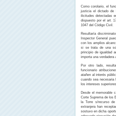
Como corolario, el func
justicia el dictado de
ilicitudes detectadas e
dispuesto por el art. 1
1047 del Código Civil.
Resultaría discriminat
Inspector General pued
con los amplios alcance
si se trata de una so
principio de igualdad a
importa una verdadera a
Por otro lado, result
funcionario atribucio
atañen al interés públi
cuando sea necesaria l
los intereses superiore
Desde el memorable ca
Corte Suprema de los Es
la Torre s/recurso d
extranjera han recepta
sostuvo en dicha oport
adecuada ejecución dep