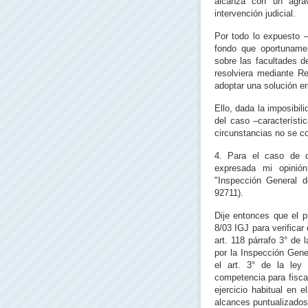
alcanza con un agravi
intervención judicial.
Por todo lo expuesto –
fondo que oportunamen
sobre las facultades d
resolviera mediante Re
adoptar una solución er
Ello, dada la imposibili
del caso –característi
circunstancias no se c
4. Para el caso de q
expresada mi opinió
"Inspección General d
92711).
Dije entonces que el p
8/03 IGJ para verificar
art. 118 párrafo 3° de 
por la Inspección Gener
el art. 3° de la ley
competencia para fisca
ejercicio habitual en 
alcances puntualizados 