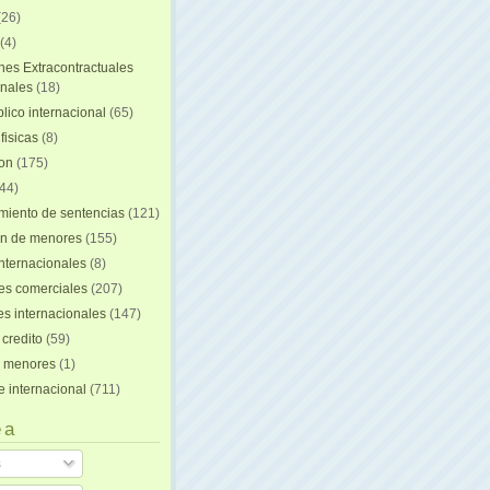
(26)
(4)
nes Extracontractuales
onales
(18)
lico internacional
(65)
fisicas
(8)
ion
(175)
44)
iento de sentencias
(121)
on de menores
(155)
nternacionales
(8)
es comerciales
(207)
s internacionales
(147)
 credito
(59)
e menores
(1)
e internacional
(711)
 a
s