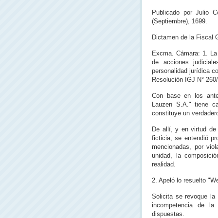
Publicado
por Julio 
(Septiembre), 1699.
Dictamen de la Fiscal
Excma. Cámara: 1. La 
de acciones judicial
personalidad jurídica 
Resolución IGJ N° 260/0
Con base en los ante
Lauzen S.A." tiene car
constituye un verdadero
De allí, y en virtud d
ficticia, se entendió 
mencionadas, por viol
unidad, la composició
realidad.
2. Apeló lo resuelto "W
Solicita se revoque la
incompetencia de la 
dispuestas.