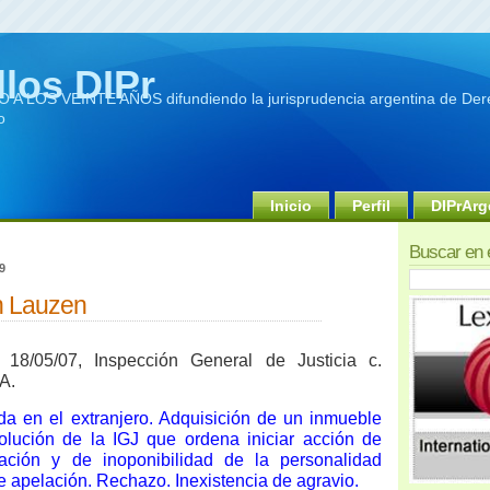
llos DIPr
A LOS VEINTE AÑOS difundiendo la jurisprudencia argentina de Dere
o
Inicio
Perfil
DIPrArg
Buscar en 
9
n Lauzen
18/05/07, Inspección General de Justicia c.
A.
da en el extranjero. Adquisición de un inmueble
olución de la IGJ que ordena iniciar acción de
ación y de inoponibilidad de la personalidad
e apelación. Rechazo. Inexistencia de agravio.