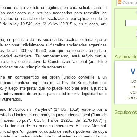
Comenta
ionario está investido de legitimación para solicitar ante la
I
 las decisiones que resulten necesarias para remediar las
n virtud de esa labor de fiscalización, por aplicación de lo
7 de la ley 19.549, art. 6° d) ley 22.315 y, en el caso, art.
orio, en perjuicio de las sociedades locales, estimar que el
e accionar judicialmente si fiscaliza sociedades argentinas
s del art. 303 ley 19.550, pero que no tiene acción judicial
ciedad extranjera. Tal temperamento, está reñido con el
Auspiciant
nte la ley que instituye la Constitución Nacional (art. 16) e
bdicación del principio de soberanía.
aría un contrasentido del orden jurídico conferirle a un
BO
nes para fiscalizar aspectos de la Ley de Sociedades que
TRI
co, y luego interpretar que no puede accionar ante la justicia
CO
a intervención de un juez para restablecer la legalidad ante
LIBROS
s vulnerados.
so "McCulloch v. Maryland" (17 US, 1819) resuelto por la
Seguidores
tados Unidos, la doctrina y la jurisprudencia local ("Lino de
e habeas corpus", CSJN, Fallos 19231, del 21/8/1877) y
do la doctrina de los poderes inherentes. El Juez Marshall
unidad que "un gobierno, dotado de vastos poderes, de cuya
ende tan fundamentalmente la felicidad y prosperidad de la