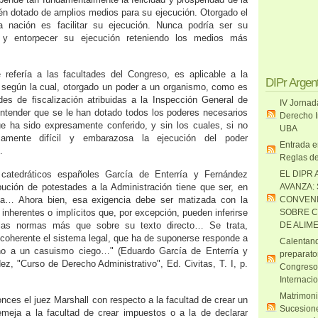
én dotado de amplios medios para su ejecución. Otorgado el
la nación es facilitar su ejecución. Nunca podría ser su
r y entorpecer su ejecución reteniendo los medios más
 refería a las facultades del Congreso, es aplicable a la
DIPr Argen
s según la cual, otorgado un poder a un organismo, como es
des de fiscalización atribuidas a la Inspección General de
IV Jornad
entender que se le han dotado todos los poderes necesarios
Derecho I
que ha sido expresamente conferido, y sin los cuales, si no
UBA
mamente difícil y embarazosa la ejecución del poder
Entrada e
.
Reglas de
 catedráticos españoles García de Enterría y Fernández
EL DIPR 
bución de potestades a la Administración tiene que ser, en
AVANZA:
sa… Ahora bien, esa exigencia debe ser matizada con la
CONVENI
 inherentes o implícitos que, por excepción, pueden inferirse
SOBRE C
e las normas más que sobre su texto directo… Se trata,
DE ALIM
coherente el sistema legal, que ha de suponerse responde a
Calentand
no a un casuismo ciego…" (Eduardo García de Enterría y
preparato
 "Curso de Derecho Administrativo", Ed. Civitas, T. I, p.
Congreso
Internaci
Matrimoni
nces el juez Marshall con respecto a la facultad de crear un
Sucesione
meja a la facultad de crear impuestos o a la de declarar