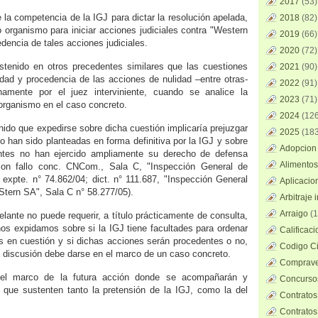
2017
(53)
e la competencia de la IGJ para dictar la resolución apelada,
2018
(82)
o organismo para iniciar acciones judiciales contra "Western
2019
(66)
dencia de tales acciones judiciales.
2020
(72)
stenido en otros precedentes similares que las cuestiones
2021
(90)
lidad y procedencia de las acciones de nulidad –entre otras-
2022
(91)
namente por el juez interviniente, cuando se analice la
2023
(71)
 organismo en el caso concreto.
2024
(126
ido que expedirse sobre dicha cuestión implicaría prejuzgar
2025
(183
o han sido planteadas en forma definitiva por la IGJ y sobre
Adopcion 
entes no han ejercido ampliamente su derecho de defensa
Alimentos
 con fallo conc. CNCom., Sala C, "Inspección General de
, expte. n° 74.862/04; dict. n° 111.687, "Inspección General
Aplicacio
Stern SA", Sala C n° 58.277/05).
Arbitraje 
Arraigo
(1
lante no puede requerir, a título prácticamente de consulta,
nos expidamos sobre si la IGJ tiene facultades para ordenar
Calificac
nes en cuestión y si dichas acciones serán procedentes o no,
Codigo Ci
a discusión debe darse en el marco de un caso concreto.
Comprave
 el marco de la futura acción donde se acompañarán y
Concursos
 que sustenten tanto la pretensión de la IGJ, como la del
Contratos
Contratos