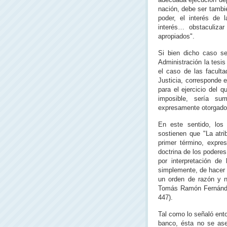
nación, debe ser tambi
poder, el interés de 
interés… obstaculiza
apropiados".
Si bien dicho caso se
Administración la tesi
el caso de las faculta
Justicia, corresponde 
para el ejercicio del 
imposible, sería su
expresamente otorgado
En este sentido, los
sostienen que "La atri
primer término, expre
doctrina de los poderes
por interpretación d
simplemente, de hacer 
un orden de razón y 
Tomás Ramón Fernández,
447).
Tal como lo señaló ento
banco, ésta no se ase