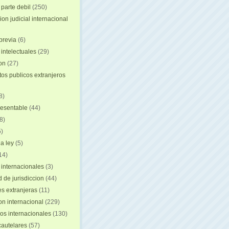
 parte debil
(250)
on judicial internacional
previa
(6)
intelectuales
(29)
ion
(27)
s publicos extranjeros
8)
resentable
(44)
8)
)
a ley
(5)
14)
 internacionales
(3)
 de jurisdiccion
(44)
es extranjeras
(11)
on internacional
(229)
os internacionales
(130)
autelares
(57)