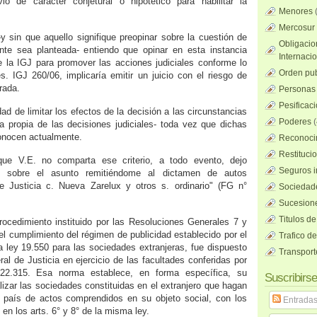
o de carácter conjetural o hipotético para habilitar la
Menores
Mercosur
y sin que aquello signifique preopinar sobre la cuestión de
Obligacio
te sea planteada- entiendo que opinar en esta instancia
Internaci
e la IGJ para promover las acciones judiciales conforme lo
Orden pub
s. IGJ 260/06, implicaría emitir un juicio con el riesgo de
rada.
Personas 
Pesificac
dad de limitar los efectos de la decisión a las circunstancias
Poderes
(
ca propia de las decisiones judiciales- toda vez que dichas
onocen actualmente.
Reconocim
Restituci
ue V.E. no comparta ese criterio, a todo evento, dejo
Seguros i
n sobre el asunto remitiéndome al dictamen de autos
e Justicia c. Nueva Zarelux y otros s. ordinario" (FG n°
Sociedad
Sucesione
Titulos de
rocedimiento instituido por las Resoluciones Generales 7 y
 el cumplimiento del régimen de publicidad establecido por el
Trafico d
la ley 19.550 para las sociedades extranjeras, fue dispuesto
Transport
al de Justicia en ejercicio de las facultades conferidas por
 22.315. Esa norma establece, en forma específica, su
Suscribirse
lizar las sociedades constituidas en el extranjero que hagan
el país de actos comprendidos en su objeto social, con los
Entrada
en los arts. 6° y 8° de la misma ley.