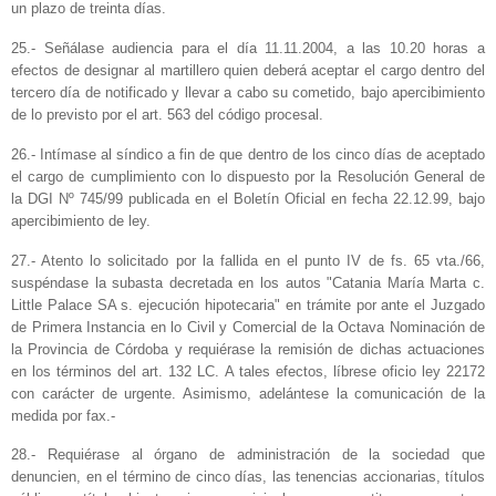
un plazo de treinta días.
25.- Señálase audiencia para el día 11.11.2004, a las 10.20 horas a
efectos de designar al martillero quien deberá aceptar el cargo dentro del
tercero día de notificado y llevar a cabo su cometido, bajo apercibimiento
de lo previsto por el art. 563 del código procesal.
26.- Intímase al síndico a fin de que dentro de los cinco días de aceptado
el cargo de cumplimiento con lo dispuesto por la Resolución General de
la DGI Nº 745/99 publicada en el Boletín Oficial en fecha 22.12.99, bajo
apercibimiento de ley.
27.- Atento lo solicitado por la fallida en el punto IV de fs. 65 vta./66,
suspéndase la subasta decretada en los autos "Catania María Marta c.
Little Palace SA s. ejecución hipotecaria" en trámite por ante el Juzgado
de Primera Instancia en lo Civil y Comercial de la Octava Nominación de
la Provincia de Córdoba y requiérase la remisión de dichas actuaciones
en los términos del art. 132 LC. A tales efectos, líbrese oficio ley 22172
con carácter de urgente. Asimismo, adelántese la comunicación de la
medida por fax.-
28.- Requiérase al órgano de administración de la sociedad que
denuncien, en el término de cinco días, las tenencias accionarias, títulos