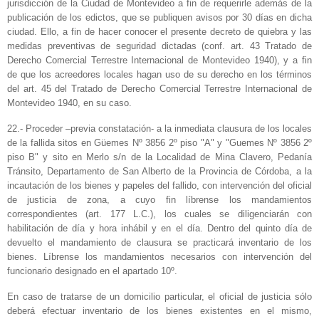
jurisdicción de la Ciudad de Montevideo a fin de requerirle además de la
publicación de los edictos, que se publiquen avisos por 30 días en dicha
ciudad. Ello, a fin de hacer conocer el presente decreto de quiebra y las
medidas preventivas de seguridad dictadas (conf. art. 43 Tratado de
Derecho Comercial Terrestre Internacional de Montevideo 1940), y a fin
de que los acreedores locales hagan uso de su derecho en los términos
del art. 45 del Tratado de Derecho Comercial Terrestre Internacional de
Montevideo 1940, en su caso.
22.- Proceder –previa constatación- a la inmediata clausura de los locales
de la fallida sitos en Güemes Nº 3856 2º piso "A" y "Guemes Nº 3856 2º
piso B" y sito en Merlo s/n de la Localidad de Mina Clavero, Pedanía
Tránsito, Departamento de San Alberto de la Provincia de Córdoba, a la
incautación de los bienes y papeles del fallido, con intervención del oficial
de justicia de zona, a cuyo fin líbrense los mandamientos
correspondientes (art. 177 L.C.), los cuales se diligenciarán con
habilitación de día y hora inhábil y en el día. Dentro del quinto día de
devuelto el mandamiento de clausura se practicará inventario de los
bienes. Líbrense los mandamientos necesarios con intervención del
funcionario designado en el apartado 10º.
En caso de tratarse de un domicilio particular, el oficial de justicia sólo
deberá efectuar inventario de los bienes existentes en el mismo,