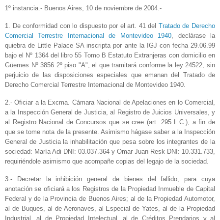
1º instancia.- Buenos Aires, 10 de noviembre de 2004.-
1. De conformidad con lo dispuesto por el art. 41 del
Tratado de Derecho
Comercial Terrestre Internacional de Montevideo 1940
, declárase la
quiebra de Little Palace SA inscripta por ante la IGJ con fecha 29.06.99
bajo el Nº 1364 del libro 55 Tomo B Estatuto Extranjeras con domicilio en
Güemes Nº 3856 2º piso "A", el que tramitará conforme la ley 24522, sin
perjuicio de las disposiciones especiales que emanan del Tratado de
Derecho Comercial Terrestre Internacional de Montevideo 1940.
2.- Oficiar a la Excma. Cámara Nacional de Apelaciones en lo Comercial,
a la Inspección General de Justicia, al Registro de Juicios Universales, y
al Registro Nacional de Concursos que se cree (art. 295 L.C.), a fin de
que se tome nota de la presente. Asimismo hágase saber a la Inspección
General de Justicia la inhabilitación que pesa sobre los integrantes de la
sociedad: María Adi DNI: 03.037.364 y Omar Juan Resk DNI: 10.331.733,
requiriéndole asimismo que acompañe copias del legajo de la sociedad.
3.- Decretar la inhibición general de bienes del fallido, para cuya
anotación se oficiará a los Registros de la Propiedad Inmueble de Capital
Federal y de la Provincia de Buenos Aires; al de la Propiedad Automotor,
al de Buques, al de Aeronaves, al Especial de Yates, al de la Propiedad
Industrial, al de Propiedad Intelectual, al de Créditos Prendarios y al