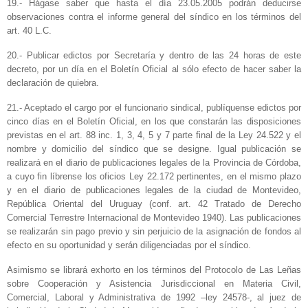
19.- Hágase saber que hasta el día 23.05.2005 podrán deducirse
observaciones contra el informe general del síndico en los términos del
art. 40 L.C.
20.- Publicar edictos por Secretaría y dentro de las 24 horas de este
decreto, por un día en el Boletín Oficial al sólo efecto de hacer saber la
declaración de quiebra.
21.- Aceptado el cargo por el funcionario sindical, publíquense edictos por
cinco días en el Boletín Oficial, en los que constarán las disposiciones
previstas en el art. 88 inc. 1, 3, 4, 5 y 7 parte final de la Ley 24.522 y el
nombre y domicilio del síndico que se designe. Igual publicación se
realizará en el diario de publicaciones legales de la Provincia de Córdoba,
a cuyo fin líbrense los oficios Ley 22.172 pertinentes, en el mismo plazo
y en el diario de publicaciones legales de la ciudad de Montevideo,
República Oriental del Uruguay (conf. art. 42 Tratado de Derecho
Comercial Terrestre Internacional de Montevideo 1940). Las publicaciones
se realizarán sin pago previo y sin perjuicio de la asignación de fondos al
efecto en su oportunidad y serán diligenciadas por el síndico.
Asimismo se librará exhorto en los términos del Protocolo de Las Leñas
sobre Cooperación y Asistencia Jurisdiccional en Materia Civil,
Comercial, Laboral y Administrativa de 1992 –ley 24578-, al juez de