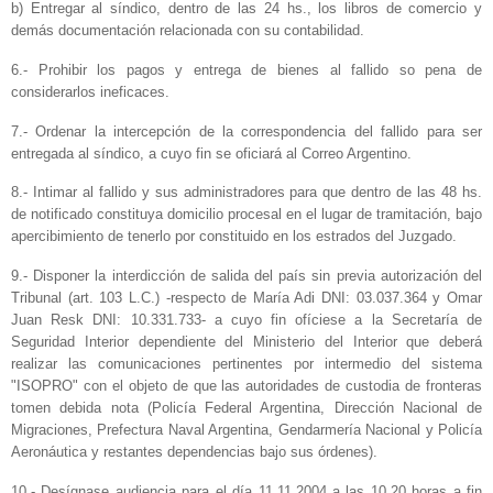
b) Entregar al síndico, dentro de las 24 hs., los libros de comercio y
demás documentación relacionada con su contabilidad.
6.- Prohibir los pagos y entrega de bienes al fallido so pena de
considerarlos ineficaces.
7.- Ordenar la intercepción de la correspondencia del fallido para ser
entregada al síndico, a cuyo fin se oficiará al Correo Argentino.
8.- Intimar al fallido y sus administradores para que dentro de las 48 hs.
de notificado constituya domicilio procesal en el lugar de tramitación, bajo
apercibimiento de tenerlo por constituido en los estrados del Juzgado.
9.- Disponer la interdicción de salida del país sin previa autorización del
Tribunal (art. 103 L.C.) -respecto de María Adi DNI: 03.037.364 y Omar
Juan Resk DNI: 10.331.733- a cuyo fin ofíciese a la Secretaría de
Seguridad Interior dependiente del Ministerio del Interior que deberá
realizar las comunicaciones pertinentes por intermedio del sistema
"ISOPRO" con el objeto de que las autoridades de custodia de fronteras
tomen debida nota (Policía Federal Argentina, Dirección Nacional de
Migraciones, Prefectura Naval Argentina, Gendarmería Nacional y Policía
Aeronáutica y restantes dependencias bajo sus órdenes).
10.- Desígnase audiencia para el día 11.11.2004 a las 10.20 horas a fin