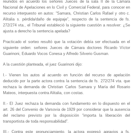
reunidos en acuerdo los señores Jueces de la sala II de la Cámara
Nacional de Apelaciones en lo Civil y Comercial Federal, para conocer en
recurso interpuesto en autos: “Samara, Christian Carlos Rafael y otro c.
Alitalia s. pérdida/daño de equipaje”, respecto de la sentencia de fs.
272/274 vta., el Tribunal estableció la siguiente cuestión a resolver: ¿Se
ajusta a derecho la sentencia apelada?
Practicado el sorteo resultó que la votación debía ser efectuada en el
siguiente orden: señores Jueces de Cámara doctores Ricardo Víctor
Guarinoni, Eduardo Vocos Conesa y Alfredo Silverio Gusman.
A la cuestión planteada, el juez Guarinoni dijo:
I.- Vienen los autos al acuerdo en función del recurso de apelación
deducido por la parte actora contra la sentencia de fs. 272/274 vta. que
rechaza la demanda de Christian Carlos Samara y María del Rosario
Mateos, interpuesta contra Alitalia, con costas.
II.- El Juez rechaza la demanda con fundamento en lo dispuesto en el
art. 26 del Convenio de Varsovia de 1929 por considerar que la ausencia
del reclamo previsto por la disposición “importa la liberación del
transportista de toda responsabilidad”.
III.- Contra este pronunciamiento, la actora expresó agravios a fs.