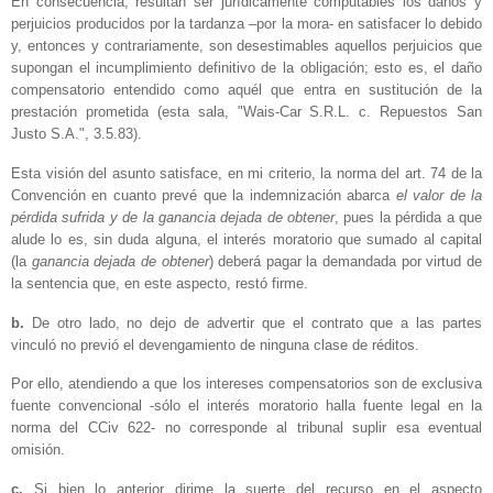
En consecuencia, resultan ser jurídicamente computables los daños y
perjuicios producidos por la tardanza –por la mora- en satisfacer lo debido
y, entonces y contrariamente, son desestimables aquellos perjuicios que
supongan el incumplimiento definitivo de la obligación; esto es, el daño
compensatorio entendido como aquél que entra en sustitución de la
prestación prometida (esta sala, "Wais-Car S.R.L. c. Repuestos San
Justo S.A.", 3.5.83).
Esta visión del asunto satisface, en mi criterio, la norma del art. 74 de la
Convención en cuanto prevé que la indemnización abarca
el valor de la
pérdida sufrida y de la ganancia dejada de obtener
, pues la pérdida a que
alude lo es, sin duda alguna, el interés moratorio que sumado al capital
(la
ganancia dejada de obtener
) deberá pagar la demandada por virtud de
la sentencia que, en este aspecto, restó firme.
b.
De otro lado, no dejo de advertir que el contrato que a las partes
vinculó no previó el devengamiento de ninguna clase de réditos.
Por ello, atendiendo a que los intereses compensatorios son de exclusiva
fuente convencional -sólo el interés moratorio halla fuente legal en la
norma del CCiv 622- no corresponde al tribunal suplir esa eventual
omisión.
c.
Si bien lo anterior dirime la suerte del recurso en el aspecto