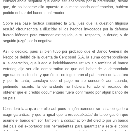
consecuencia negativa que debió ser absorbida por la pretensora, desde
que, de no haberse ella opuesto a la mencionada confirmación, hubiera
podido cobrar del banco confirmador.
Sobre esa base fáctica consideró la Sra. juez que la cuestión litigiosa
resultó circunscripta a dilucidar si los hechos invocados por la defensa
fueron idóneos para entender extinguida, a su respecto, la deuda; y de
seguido juzgó por la negativa.
Así lo decidió, pues si bien tuvo por probado que el Banco General de
Negocios debitó de la cuenta de Cencosud S.A. la suma correspondiente
a la operación, que luego e indebidamente retuvo sin remitirla al banco
exterior, dijo ser ello demostrativo de que del haber de la demandada
egresaron los fondos y que éstos no ingresaron al patrimonio de la actora
y por lo tanto, concluyó que el pago no se consumó aún cuando,
pudiendo hacerlo, la demandante no hubiera tomado el recaudo de
obtener que el crédito documentario fuera confirmado por algún banco de
su país.
Consideró la
a quo
ser ello así pues ningún acreedor se halla obligado a
exigir garantías, y que al igual que la
irrevocabilidad
de la obligación que
asume el banco emisor, también la
confirmación
del crédito por un banco
del país del exportador son herramientas para garantizar a éste el cobro