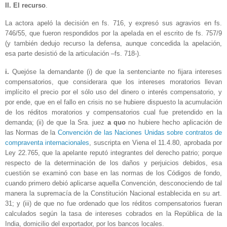
II. El recurso
.
La actora apeló la decisión en fs. 716, y expresó sus agravios en fs.
746/55, que fueron respondidos por la apelada en el escrito de fs. 757/9
(y también dedujo recurso la defensa, aunque concedida la apelación,
esa parte desistió de la articulación –fs. 718-).
i.
Quejóse la demandante (i) de que la sentenciante no fijara intereses
compensatorios, que considerara que los intereses moratorios llevan
implícito el precio por el sólo uso del dinero o interés compensatorio, y
por ende, que en el fallo en crisis no se hubiere dispuesto la acumulación
de los réditos moratorios y compensatorios cual fue pretendido en la
demanda; (ii) de que la Sra. juez
a quo
no hubiere hecho aplicación de
las Normas de la
Convención de las Naciones Unidas sobre contratos de
compraventa internacionales
, suscripta en Viena el 11.4.80, aprobada por
Ley 22.765, que la apelante reputó integrantes del derecho patrio; porque
respecto de la determinación de los daños y perjuicios debidos, esa
cuestión se examinó con base en las normas de los Códigos de fondo,
cuando primero debió aplicarse aquella Convención, desconociendo de tal
manera la supremacía de la Constitución Nacional establecida en su art.
31; y (iii) de que no fue ordenado que los réditos compensatorios fueran
calculados según la tasa de intereses cobrados en la República de la
India, domicilio del exportador, por los bancos locales.