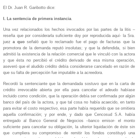
El Dr. Juan R. Garibotto dice:
I. La sentencia de primera instancia
.
Una vez relacionados los hechos invocados por las partes de la litis –
reseña que por considerarla suficiente doy por reproducida aquí- la Sra.
juez
a quo
señaló que lo reclamado fue el pago de facturas que la
promotora de la demanda reputó insolutas; y que la defendida, si bien
admitió la existencia de la relación comercial que le vinculó con la actora
y que ésta no percibió el crédito derivado de esa misma operación,
aseveró que el aludido crédito debía considerarse cancelado en razón de
que su falta de percepción fue imputable a la acreedora.
Recordó la sentenciante que la demandada sostuvo que en la carta de
crédito irrevocable abierta por ella para cancelar el adeudo habíase
incluido como condición, que la operación debía ser confirmada por algún
banco del país de la actora, y que tal cosa no había acaecido, en tanto
para evitar el costo respectivo, esa parte había requerido que se omitiera
aquella confirmación; y por ende, y dado que Cencosud S.A. había
entregado al Banco General de Negocios –banco emisor- el monto
suficiente para cancelar su obligación, la ulterior liquidación de éste sin
que cumpliera su compromiso de remitir los fondos constituyó una