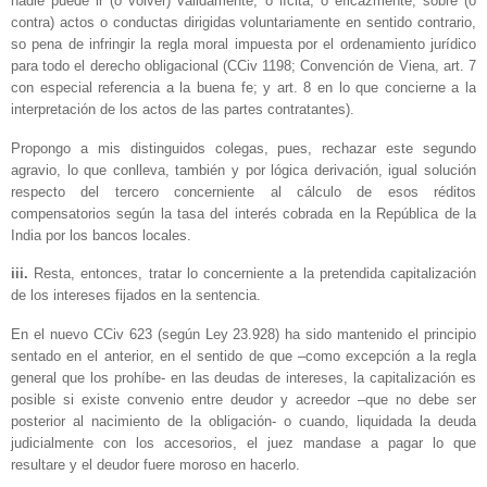
nadie puede ir (o volver) válidamente, o lícita, o eficazmente, sobre (o
contra) actos o conductas dirigidas voluntariamente en sentido contrario,
so pena de infringir la regla moral impuesta por el ordenamiento jurídico
para todo el derecho obligacional (CCiv 1198; Convención de Viena, art. 7
con especial referencia a la buena fe; y art. 8 en lo que concierne a la
interpretación de los actos de las partes contratantes).
Propongo a mis distinguidos colegas, pues, rechazar este segundo
agravio, lo que conlleva, también y por lógica derivación, igual solución
respecto del tercero concerniente al cálculo de esos réditos
compensatorios según la tasa del interés cobrada en la República de la
India por los bancos locales.
iii.
Resta, entonces, tratar lo concerniente a la pretendida capitalización
de los intereses fijados en la sentencia.
En el nuevo CCiv 623 (según Ley 23.928) ha sido mantenido el principio
sentado en el anterior, en el sentido de que –como excepción a la regla
general que los prohíbe- en las deudas de intereses, la capitalización es
posible si existe convenio entre deudor y acreedor –que no debe ser
posterior al nacimiento de la obligación- o cuando, liquidada la deuda
judicialmente con los accesorios, el juez mandase a pagar lo que
resultare y el deudor fuere moroso en hacerlo.