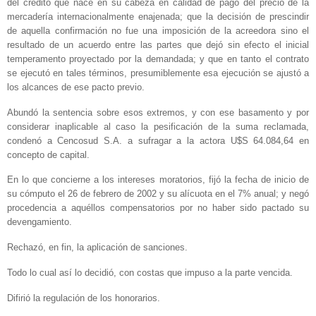
del crédito que nace en su cabeza en calidad de pago del precio de la
mercadería internacionalmente enajenada; que la decisión de prescindir
de aquella confirmación no fue una imposición de la acreedora sino el
resultado de un acuerdo entre las partes que dejó sin efecto el inicial
temperamento proyectado por la demandada; y que en tanto el contrato
se ejecutó en tales términos, presumiblemente esa ejecución se ajustó a
los alcances de ese pacto previo.
Abundó la sentencia sobre esos extremos, y con ese basamento y por
considerar inaplicable al caso la pesificación de la suma reclamada,
condenó a Cencosud S.A. a sufragar a la actora U$S 64.084,64 en
concepto de capital.
En lo que concierne a los intereses moratorios, fijó la fecha de inicio de
su cómputo el 26 de febrero de 2002 y su alícuota en el 7% anual; y negó
procedencia a aquéllos compensatorios por no haber sido pactado su
devengamiento.
Rechazó, en fin, la aplicación de sanciones.
Todo lo cual así lo decidió, con costas que impuso a la parte vencida.
Difirió la regulación de los honorarios.