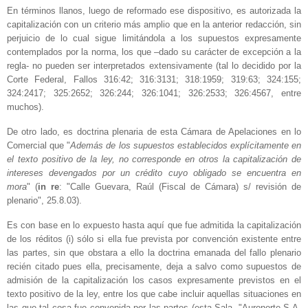
En términos llanos, luego de reformado ese dispositivo, es autorizada la
capitalización con un criterio más amplio que en la anterior redacción, sin
perjuicio de lo cual sigue limitándola a los supuestos expresamente
contemplados por la norma, los que –dado su carácter de excepción a la
regla- no pueden ser interpretados extensivamente (tal lo decidido por la
Corte Federal, Fallos 316:42; 316:3131; 318:1959; 319:63; 324:155;
324:2417; 325:2652; 326:244; 326:1041; 326:2533; 326:4567, entre
muchos).
De otro lado, es doctrina plenaria de esta Cámara de Apelaciones en lo
Comercial que "
Además de los supuestos establecidos explícitamente en
el texto positivo de la ley, no corresponde en otros la capitalización de
intereses devengados por un crédito cuyo obligado se encuentra en
mora
" (
in re
: "Calle Guevara, Raúl (Fiscal de Cámara) s/ revisión de
plenario", 25.8.03).
Es con base en lo expuesto hasta aquí que fue admitida la capitalización
de los réditos (i) sólo si ella fue prevista por convención existente entre
las partes, sin que obstara a ello la doctrina emanada del fallo plenario
recién citado pues ella, precisamente, deja a salvo como supuestos de
admisión de la capitalización los casos expresamente previstos en el
texto positivo de la ley, entre los que cabe incluir aquellas situaciones en
las que tal cosa fue convenida por las partes (esta Sala, "Auronorte S.A.