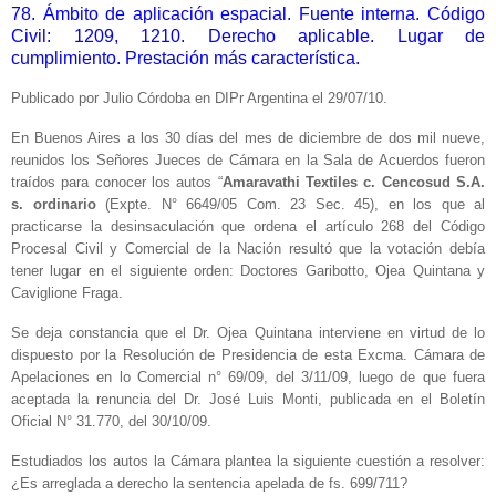
78. Ámbito de aplicación espacial. Fuente interna. Código
Civil: 1209, 1210. Derecho aplicable. Lugar de
cumplimiento. Prestación más característica.
Publicado por Julio Córdoba en DIPr Argentina el 29/07/10.
En Buenos Aires a los 30 días del mes de diciembre de dos mil nueve,
reunidos los Señores Jueces de Cámara en la Sala de Acuerdos fueron
traídos para conocer los autos “
Amaravathi Textiles c. Cencosud S.A.
s. ordinario
(Expte. N° 6649/05 Com. 23 Sec. 45), en los que al
practicarse la desinsaculación que ordena el artículo 268 del Código
Procesal Civil y Comercial de la Nación resultó que la votación debía
tener lugar en el siguiente orden: Doctores Garibotto, Ojea Quintana y
Caviglione Fraga.
Se deja constancia que el Dr. Ojea Quintana interviene en virtud de lo
dispuesto por la Resolución de Presidencia de esta Excma. Cámara de
Apelaciones en lo Comercial n° 69/09, del 3/11/09, luego de que fuera
aceptada la renuncia del Dr. José Luis Monti, publicada en el Boletín
Oficial N° 31.770, del 30/10/09.
Estudiados los autos la Cámara plantea la siguiente cuestión a resolver:
¿Es arreglada a derecho la sentencia apelada de fs. 699/711?