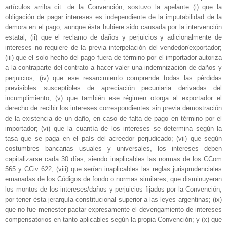
artículos arriba cit. de la Convención, sostuvo la apelante (i) que la
obligación de pagar intereses es independiente de la imputabilidad de la
demora en el pago, aunque ésta hubiere sido causada por la intervención
estatal; (ii) que el reclamo de daños y perjuicios y adicionalmente de
intereses no requiere de la previa interpelación del vendedor/exportador;
(iii) que el solo hecho del pago fuera de término por el importador autoriza
a la contraparte del contrato a hacer valer una indemnización de daños y
perjuicios; (iv) que ese resarcimiento comprende todas las pérdidas
previsibles susceptibles de apreciación pecuniaria derivadas del
incumplimiento; (v) que también ese régimen otorga al exportador el
derecho de recibir los intereses correspondientes sin previa demostración
de la existencia de un daño, en caso de falta de pago en término por el
importador; (vi) que la cuantía de los intereses se determina según la
tasa que se paga en el país del acreedor perjudicado; (vii) que según
costumbres bancarias usuales y universales, los intereses deben
capitalizarse cada 30 días, siendo inaplicables las normas de los CCom
565 y CCiv 622; (viii) que serían inaplicables las reglas jurisprudenciales
emanadas de los Códigos de fondo o normas similares, que disminuyeran
los montos de los intereses/daños y perjuicios fijados por la Convención,
por tener ésta jerarquía constitucional superior a las leyes argentinas; (ix)
que no fue menester pactar expresamente el devengamiento de intereses
compensatorios en tanto aplicables según la propia Convención; y (x) que