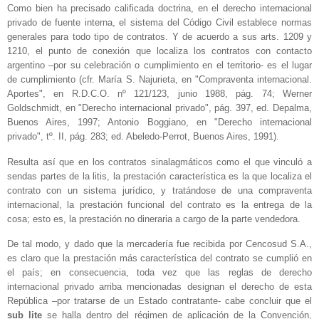
Como bien ha precisado calificada doctrina, en el derecho internacional
privado de fuente interna, el sistema del Código Civil establece normas
generales para todo tipo de contratos. Y de acuerdo a sus arts. 1209 y
1210, el punto de conexión que localiza los contratos con contacto
argentino –por su celebración o cumplimiento en el territorio- es el lugar
de cumplimiento (cfr. María S. Najurieta, en "Compraventa internacional.
Aportes", en R.D.C.O. nº 121/123, junio 1988, pág. 74; Werner
Goldschmidt, en "Derecho internacional privado", pág. 397, ed. Depalma,
Buenos Aires, 1997; Antonio Boggiano, en "Derecho internacional
privado", tº. II, pág. 283; ed. Abeledo-Perrot, Buenos Aires, 1991).
Resulta así que en los contratos sinalagmáticos como el que vinculó a
sendas partes de la litis, la prestación característica es la que localiza el
contrato con un sistema jurídico, y tratándose de una compraventa
internacional, la prestación funcional del contrato es la entrega de la
cosa; esto es, la prestación no dineraria a cargo de la parte vendedora.
De tal modo, y dado que la mercadería fue recibida por Cencosud S.A.,
es claro que la prestación más característica del contrato se cumplió en
el país; en consecuencia, toda vez que las reglas de derecho
internacional privado arriba mencionadas designan el derecho de esta
República –por tratarse de un Estado contratante- cabe concluir que el
sub lite
se halla dentro del régimen de aplicación de la Convención,