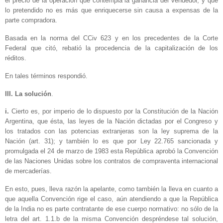
el precio de la operación que contempla la ganancia del vendedor, y que
lo pretendido no es más que enriquecerse sin causa a expensas de la
parte compradora.
Basada en la norma del CCiv 623 y en los precedentes de la Corte
Federal que citó, rebatió la procedencia de la capitalización de los
réditos.
En tales términos respondió.
III. La solución
.
i.
Cierto es, por imperio de lo dispuesto por la Constitución de la Nación
Argentina, que ésta, las leyes de la Nación dictadas por el Congreso y
los tratados con las potencias extranjeras son la ley suprema de la
Nación (art. 31); y también lo es que por Ley 22.765 sancionada y
promulgada el 24 de marzo de 1983 esta República aprobó la Convención
de las Naciones Unidas sobre los contratos de compraventa internacional
de mercaderías.
En esto, pues, lleva razón la apelante, como también la lleva en cuanto a
que aquella Convención rige el caso, aún atendiendo a que la República
de la India no es parte contratante de ese cuerpo normativo: no sólo de la
letra del art. 1.1.b de la misma Convención despréndese tal solución,