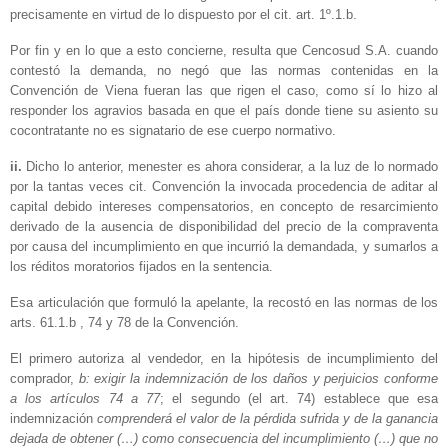
precisamente en virtud de lo dispuesto por el cit. art. 1º.1.b.
Por fin y en lo que a esto concierne, resulta que Cencosud S.A. cuando
contestó la demanda, no negó que las normas contenidas en la
Convención de Viena fueran las que rigen el caso, como sí lo hizo al
responder los agravios basada en que el país donde tiene su asiento su
cocontratante no es signatario de ese cuerpo normativo.
ii.
Dicho lo anterior, menester es ahora considerar, a la luz de lo normado
por la tantas veces cit. Convención la invocada procedencia de aditar al
capital debido intereses compensatorios, en concepto de resarcimiento
derivado de la ausencia de disponibilidad del precio de la compraventa
por causa del incumplimiento en que incurrió la demandada, y sumarlos a
los réditos moratorios fijados en la sentencia.
Esa articulación que formuló la apelante, la recostó en las normas de los
arts. 61.1.b , 74 y 78 de la Convención.
El primero autoriza al vendedor, en la hipótesis de incumplimiento del
comprador,
b: exigir la indemnización de los daños y perjuicios conforme
a los artículos 74 a 77
; el segundo (el art. 74) establece que esa
indemnización
comprenderá el valor de la pérdida sufrida y de la ganancia
dejada de obtener (…) como consecuencia del incumplimiento (…) que no