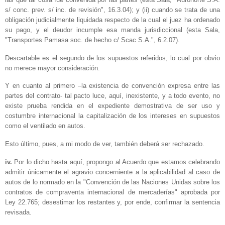
s/ conc. prev. s/ inc. de revisión", 16.3.04); y (ii) cuando se trata de una
obligación judicialmente liquidada respecto de la cual el juez ha ordenado
su pago, y el deudor incumple esa manda jurisdiccional (esta Sala,
"Transportes Pamasa soc. de hecho c/ Scac S.A.", 6.2.07).
Descartable es el segundo de los supuestos referidos, lo cual por obvio
no merece mayor consideración.
Y en cuanto al primero –la existencia de convención expresa entre las
partes del contrato- tal pacto luce, aquí, inexistente, y a todo evento, no
existe prueba rendida en el expediente demostrativa de ser uso y
costumbre internacional la capitalización de los intereses en supuestos
como el ventilado en autos.
Esto último, pues, a mi modo de ver, también deberá ser rechazado.
iv.
Por lo dicho hasta aquí, propongo al Acuerdo que estamos celebrando
admitir únicamente el agravio concerniente a la aplicabilidad al caso de
autos de lo normado en la "Convención de las Naciones Unidas sobre los
contratos de compraventa internacional de mercaderías" aprobada por
Ley 22.765; desestimar los restantes y, por ende, confirmar la sentencia
revisada.