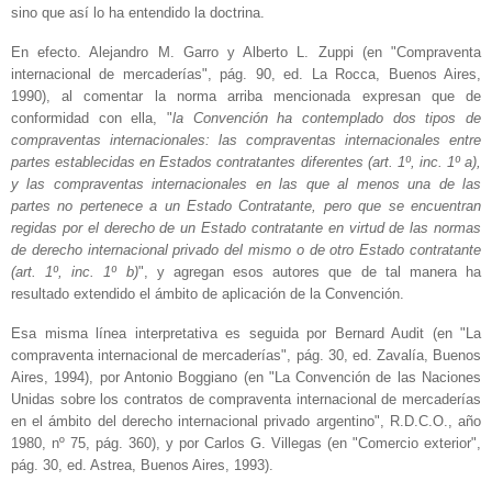
sino que así lo ha entendido la doctrina.
En efecto. Alejandro M. Garro y Alberto L. Zuppi (en "Compraventa
internacional de mercaderías", pág. 90, ed. La Rocca, Buenos Aires,
1990), al comentar la norma arriba mencionada expresan que de
conformidad con ella, "
la Convención ha contemplado dos tipos de
compraventas internacionales: las compraventas internacionales entre
partes establecidas en Estados contratantes diferentes (art. 1º, inc. 1º a),
y las compraventas internacionales en las que al menos una de las
partes no pertenece a un Estado Contratante, pero que se encuentran
regidas por el derecho de un Estado contratante en virtud de las normas
de derecho internacional privado del mismo o de otro Estado contratante
(art. 1º, inc. 1º b)
", y agregan esos autores que de tal manera ha
resultado extendido el ámbito de aplicación de la Convención.
Esa misma línea interpretativa es seguida por Bernard Audit (en "La
compraventa internacional de mercaderías", pág. 30, ed. Zavalía, Buenos
Aires, 1994), por Antonio Boggiano (en "La Convención de las Naciones
Unidas sobre los contratos de compraventa internacional de mercaderías
en el ámbito del derecho internacional privado argentino", R.D.C.O., año
1980, nº 75, pág. 360), y por Carlos G. Villegas (en "Comercio exterior",
pág. 30, ed. Astrea, Buenos Aires, 1993).