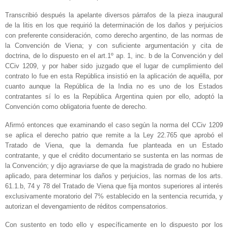
Transcribió después la apelante diversos párrafos de la pieza inaugural
de la litis en los que requirió la determinación de los daños y perjuicios
con preferente consideración, como derecho argentino, de las normas de
la Convención de Viena; y con suficiente argumentación y cita de
doctrina, de lo dispuesto en el art.1º ap. 1, inc. b de la Convención y del
CCiv 1209, y por haber sido juzgado que el lugar de cumplimiento del
contrato lo fue en esta República insistió en la aplicación de aquélla, por
cuanto aunque la República de la India no es uno de los Estados
contratantes sí lo es la República Argentina quien por ello, adoptó la
Convención como obligatoria fuente de derecho.
Afirmó entonces que examinando el caso según la norma del CCiv 1209
se aplica el derecho patrio que remite a la Ley 22.765 que aprobó el
Tratado de Viena, que la demanda fue planteada en un Estado
contratante, y que el crédito documentario se sustenta en las normas de
la Convención; y dijo agraviarse de que la magistrada de grado no hubiere
aplicado, para determinar los daños y perjuicios, las normas de los arts.
61.1.b, 74 y 78 del Tratado de Viena que fija montos superiores al interés
exclusivamente moratorio del 7% establecido en la sentencia recurrida, y
autorizan el devengamiento de réditos compensatorios.
Con sustento en todo ello y específicamente en lo dispuesto por los