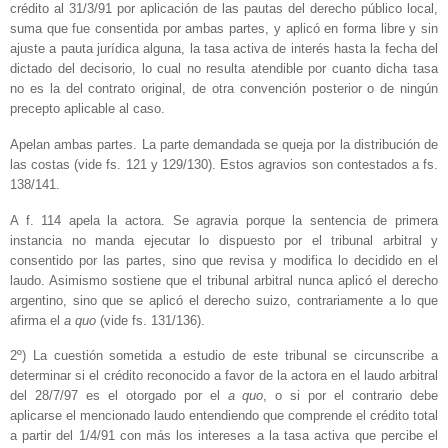
crédito al 31/3/91 por aplicación de las pautas del derecho público local,
suma que fue consentida por ambas partes, y aplicó en forma libre y sin
ajuste a pauta jurídica alguna, la tasa activa de interés hasta la fecha del
dictado del decisorio, lo cual no resulta atendible por cuanto dicha tasa
no es la del contrato original, de otra convención posterior o de ningún
precepto aplicable al caso.
Apelan ambas partes. La parte demandada se queja por la distribución de
las costas (vide fs. 121 y 129/130). Estos agravios son contestados a fs.
138/141.
A f. 114 apela la actora. Se agravia porque la sentencia de primera
instancia no manda ejecutar lo dispuesto por el tribunal arbitral y
consentido por las partes, sino que revisa y modifica lo decidido en el
laudo. Asimismo sostiene que el tribunal arbitral nunca aplicó el derecho
argentino, sino que se aplicó el derecho suizo, contrariamente a lo que
afirma el
a quo
(vide fs. 131/136).
2º) La cuestión sometida a estudio de este tribunal se circunscribe a
determinar si el crédito reconocido a favor de la actora en el laudo arbitral
del 28/7/97 es el otorgado por el
a quo
, o si por el contrario debe
aplicarse el mencionado laudo entendiendo que comprende el crédito total
a partir del 1/4/91 con más los intereses a la tasa activa que percibe el