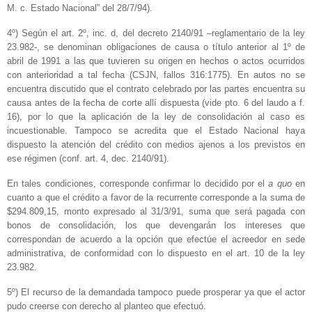
M. c. Estado Nacional” del 28/7/94).
4º) Según el art. 2º, inc. d, del decreto 2140/91 –reglamentario de la ley
23.982-, se denominan obligaciones de causa o título anterior al 1º de
abril de 1991 a las que tuvieren su origen en hechos o actos ocurridos
con anterioridad a tal fecha (CSJN, fallos 316:1775). En autos no se
encuentra discutido que el contrato celebrado por las partes encuentra su
causa antes de la fecha de corte allí dispuesta (vide pto. 6 del laudo a f.
16), por lo que la aplicación de la ley de consolidación al caso es
incuestionable. Tampoco se acredita que el Estado Nacional haya
dispuesto la atención del crédito con medios ajenos a los previstos en
ese régimen (conf. art. 4, dec. 2140/91).
En tales condiciones, corresponde confirmar lo decidido por el
a quo
en
cuanto a que el crédito a favor de la recurrente corresponde a la suma de
$294.809,15, monto expresado al 31/3/91, suma que será pagada con
bonos de consolidación, los que devengarán los intereses que
correspondan de acuerdo a la opción que efectúe el acreedor en sede
administrativa, de conformidad con lo dispuesto en el art. 10 de la ley
23.982.
5º) El recurso de la demandada tampoco puede prosperar ya que el actor
pudo creerse con derecho al planteo que efectuó.