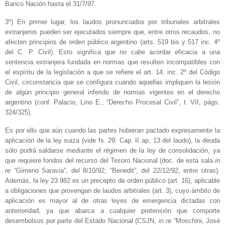
Banco Nación hasta el 31/7/97.
3º) En primer lugar, los laudos pronunciados por tribunales arbitrales
extranjeros pueden ser ejecutados siempre que, entre otros recaudos, no
afecten principios de orden público argentino (arts. 519 bis y 517 inc. 4º
del C. P. Civil). Esto significa que no cabe acordar eficacia a una
sentencia extranjera fundada en normas que resulten incompatibles con
el espíritu de la legislación a que se refiere el art. 14, inc. 2º del Código
Civil, circunstancia que se configura cuando aquellas impliquen la lesión
de algún principio general inferido de normas vigentes en el derecho
argentino (conf. Palacio, Lino E., “Derecho Procesal Civil”, t. VII, págs.
324/325).
Es por ello que aún cuando las partes hubieran pactado expresamente la
aplicación de la ley suiza (vide fs. 29: Cap. II ap. 13 del laudo), la deuda
sólo podrá saldarse mediante el régimen de la ley de consolidación, ya
que requiere fondos del recurso del Tesoro Nacional (doc. de esta sala
in
re
“Gimeno Saravia”, del 8/10/92; “Benedit”, del 22/12/92, entre otras).
Además, la ley 23.982 es un precepto de orden público (art. 16), aplicable
a obligaciones que provengan de laudos arbitrales (art. 3), cuyo ámbito de
aplicación es mayor al de otras leyes de emergencia dictadas con
anterioridad, ya que abarca a cualquier pretensión que comporte
desembolsos por parte del Estado Nacional (CSJN,
in re
“Moschini, José