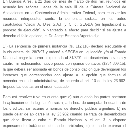
En Buenos Aires, a 21 días del mes de marzo de dos mil, reunidos en
acuerdo los señores jueces de la sala III de la Cámara Nacional de
Apelaciones en lo Contencioso Administrativo Federal, para resolver los
recursos interpuestos contra la sentencia dictada en los autos
caratulados “Oscar A. Diez S.A.I. y C. c. SEGBA (en liquidación) s.
proceso de ejecución”, y planteado al efecto para decidir si se ajusta a
derecho el fallo apelado, el Dr. Jorge Esteban Argento dijo:
1º) La sentencia de primera instancia (fs. 112/116) declaró ejecutable el
laudo arbitral del 28/7/97 y ordenó a SEGBA en liquidación y/o al Estado
Nacional pagar la suma –expresada al 31/3/91- de doscientos noventa y
cuatro mil ochocientos nueve pesos con quince centavos ($294.809,15),
la que deberá ser abonada en bonos de consolidación que devengarán los
intereses que correspondan con ajuste a la opción que formule el
acreedor en sede administrativa, de acuerdo al art. 10 de la ley 23.982.
Impuso las costas en el orden causado.
Para así resolver tuvo en cuenta que: a) aún cuando las partes pactaron
la aplicación de la legislación suiza, a la hora de computar la cuantía de
los créditos, se recurrió a normas de derecho público argentino; b) no
puede dejar de aplicarse la ley 23.982 cuando se trata de desembolsos
que debe llevar a cabo el Estado Nacional y el art. 3 lo dispone
expresamente tratándose de laudos arbitrales; c) el laudo expresó el