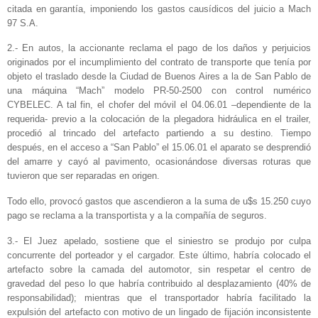
citada en garantía, imponiendo los gastos causídicos del juicio a Mach
97 S.A.
2.- En autos, la accionante reclama el pago de los daños y perjuicios
originados por el incumplimiento del contrato de transporte que tenía por
objeto el traslado desde la Ciudad de Buenos Aires a la de San Pablo de
una máquina “Mach” modelo PR-50-2500 con control numérico
CYBELEC. A tal fin, el chofer del móvil el 04.06.01 –dependiente de la
requerida- previo a la colocación de la plegadora hidráulica en el trailer,
procedió al trincado del artefacto partiendo a su destino. Tiempo
después, en el acceso a “San Pablo” el 15.06.01 el aparato se desprendió
del amarre y cayó al pavimento, ocasionándose diversas roturas que
tuvieron que ser reparadas en origen.
Todo ello, provocó gastos que ascendieron a la suma de u$s 15.250 cuyo
pago se reclama a la transportista y a la compañía de seguros.
3.- El Juez apelado, sostiene que el siniestro se produjo por culpa
concurrente del porteador y el cargador. Este último, habría colocado el
artefacto sobre la camada del automotor, sin respetar el centro de
gravedad del peso lo que habría contribuido al desplazamiento (40% de
responsabilidad); mientras que el transportador habría facilitado la
expulsión del artefacto con motivo de un lingado de fijación inconsistente