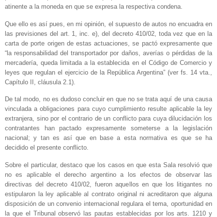
atinente a la moneda en que se expresa la respectiva condena.
Que ello es así pues, en mi opinión, el supuesto de autos no encuadra en
las previsiones del art. 1, inc. e), del decreto 410/02, toda vez que en la
carta de porte origen de estas actuaciones, se pactó expresamente que
“la responsabilidad del transportador por daños, averías o pérdidas de la
mercadería, queda limitada a la establecida en el Código de Comercio y
leyes que regulan el ejercicio de la República Argentina” (ver fs. 14 vta.,
Capítulo II, cláusula 2.1).
De tal modo, no es dudoso concluir en que no se trata aquí de una causa
vinculada a obligaciones para cuyo cumplimiento resulte aplicable la ley
extranjera, sino por el contrario de un conflicto para cuya dilucidación los
contratantes han pactado expresamente someterse a la legislación
nacional; y tan es así que en base a esta normativa es que se ha
decidido el presente conflicto.
Sobre el particular, destaco que los casos en que esta Sala resolvió que
no es aplicable el derecho argentino a los efectos de observar las
directivas del decreto 410/02, fueron aquellos en que los litigantes no
estipularon la ley aplicable al contrato original ni acreditaron que alguna
disposición de un convenio internacional regulara el tema, oportunidad en
la que el Tribunal observó las pautas establecidas por los arts. 1210 y