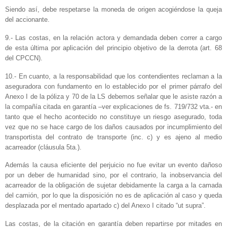
Siendo así, debe respetarse la moneda de origen acogiéndose la queja
del accionante.
9.- Las costas, en la relación actora y demandada deben correr a cargo
de esta última por aplicación del principio objetivo de la derrota (art. 68
del CPCCN).
10.- En cuanto, a la responsabilidad que los contendientes reclaman a la
aseguradora con fundamento en lo establecido por el primer párrafo del
Anexo I de la póliza y 70 de la LS debemos señalar que le asiste razón a
la compañía citada en garantía –ver explicaciones de fs. 719/732 vta.- en
tanto que el hecho acontecido no constituye un riesgo asegurado, toda
vez que no se hace cargo de los daños causados por incumplimiento del
transportista del contrato de transporte (inc. c) y es ajeno al medio
acarreador (cláusula 5ta.).
Además la causa eficiente del perjuicio no fue evitar un evento dañoso
por un deber de humanidad sino, por el contrario, la inobservancia del
acarreador de la obligación de sujetar debidamente la carga a la camada
del camión, por lo que la disposición no es de aplicación al caso y queda
desplazada por el mentado apartado c) del Anexo I citado “ut supra”.
Las costas, de la citación en garantía deben repartirse por mitades en