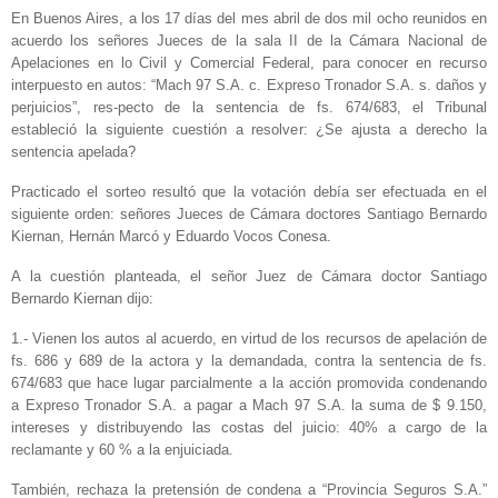
En Buenos Aires, a los 17 días del mes abril de dos mil ocho reunidos en
acuerdo los señores Jueces de la sala II de la Cámara Nacional de
Apelaciones en lo Civil y Comercial Federal, para conocer en recurso
interpuesto en autos: “Mach 97 S.A. c. Expreso Tronador S.A. s. daños y
perjuicios”, res-pecto de la sentencia de fs. 674/683, el Tribunal
estableció la siguiente cuestión a resolver: ¿Se ajusta a derecho la
sentencia apelada?
Practicado el sorteo resultó que la votación debía ser efectuada en el
siguiente orden: señores Jueces de Cámara doctores Santiago Bernardo
Kiernan, Hernán Marcó y Eduardo Vocos Conesa.
A la cuestión planteada, el señor Juez de Cámara doctor Santiago
Bernardo Kiernan dijo:
1.- Vienen los autos al acuerdo, en virtud de los recursos de apelación de
fs. 686 y 689 de la actora y la demandada, contra la sentencia de fs.
674/683 que hace lugar parcialmente a la acción promovida condenando
a Expreso Tronador S.A. a pagar a Mach 97 S.A. la suma de $ 9.150,
intereses y distribuyendo las costas del juicio: 40% a cargo de la
reclamante y 60 % a la enjuiciada.
También, rechaza la pretensión de condena a “Provincia Seguros S.A.”