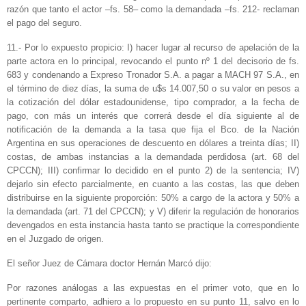
razón que tanto el actor –fs. 58– como la demandada –fs. 212- reclaman
el pago del seguro.
11.- Por lo expuesto propicio: I) hacer lugar al recurso de apelación de la
parte actora en lo principal, revocando el punto nº 1 del decisorio de fs.
683 y condenando a Expreso Tronador S.A. a pagar a MACH 97 S.A., en
el término de diez días, la suma de u$s 14.007,50 o su valor en pesos a
la cotización del dólar estadounidense, tipo comprador, a la fecha de
pago, con más un interés que correrá desde el día siguiente al de
notificación de la demanda a la tasa que fija el Bco. de la Nación
Argentina en sus operaciones de descuento en dólares a treinta días; II)
costas, de ambas instancias a la demandada perdidosa (art. 68 del
CPCCN); III) confirmar lo decidido en el punto 2) de la sentencia; IV)
dejarlo sin efecto parcialmente, en cuanto a las costas, las que deben
distribuirse en la siguiente proporción: 50% a cargo de la actora y 50% a
la demandada (art. 71 del CPCCN); y V) diferir la regulación de honorarios
devengados en esta instancia hasta tanto se practique la correspondiente
en el Juzgado de origen.
El señor Juez de Cámara doctor Hernán Marcó dijo:
Por razones análogas a las expuestas en el primer voto, que en lo
pertinente comparto, adhiero a lo propuesto en su punto 11, salvo en lo