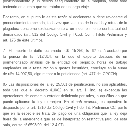
posicionamiento y un debido aseguramiento de la máquina, sobre todo
teniendo en cuenta que se trataba de un largo viaje.
Por tanto, en el punto le asiste razón al accionante y debe revocarse el
pronunciamiento apelado, toda vez que la culpa de la caída y rotura de la
plegadora concierne exclusivamente a un incumplimiento contractual del
demandado (art. 512 del Código Civil y I Cód. Com. Título Preliminar y
art. 175 de éste último).
7.- El importe del daño reclamado –u$s 15.250, fs. 62- está acotado por
la pericia de fs. 312/314, en la que el experto después de un
pormenorizado análisis de la entidad del perjuicio, horas de trabajo
empleadas en la restauración y gastos incurridos, concluye en la suma
de u$s 14.007,50, algo menor a la peticionada (art. 477 del CPCCN).
8.- Las disposiciones de la ley 25.561 de pesificación, no son aplicables,
toda vez que el decreto 410/02 en su art. 1, inc. e) exceptúa las
operaciones de comercio exterior definiendo por tales, a aquéllas en que
puede aplicarse la ley extranjera. En el
sub examen
, es operativo lo
dispuesto por el art. 1210 del Código Civil y I del Tit. Preliminar CC, por lo
que en la especie se trata del pago de una obligación que la ley deja
fuera de la emergencia que es de interpretación restrictiva (arg. de esta
sala, causa nº 6593/99, del 12.4.07).