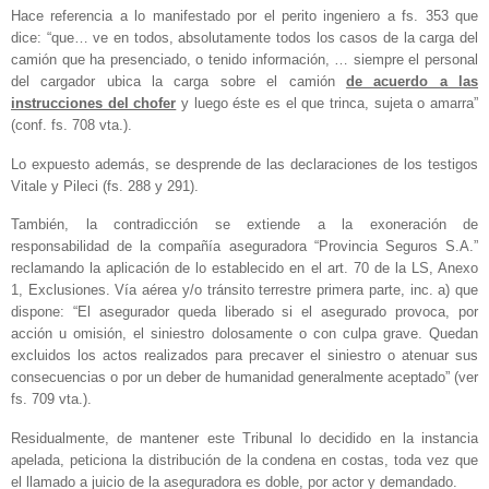
Hace referencia a lo manifestado por el perito ingeniero a fs. 353 que
dice: “que… ve en todos, absolutamente todos los casos de la carga del
camión que ha presenciado, o tenido información, … siempre el personal
del cargador ubica la carga sobre el camión
de acuerdo a las
instrucciones del chofer
y luego éste es el que trinca, sujeta o amarra”
(conf. fs. 708 vta.).
Lo expuesto además, se desprende de las declaraciones de los testigos
Vitale y Pileci (fs. 288 y 291).
También, la contradicción se extiende a la exoneración de
responsabilidad de la compañía aseguradora “Provincia Seguros S.A.”
reclamando la aplicación de lo establecido en el art. 70 de la LS, Anexo
1, Exclusiones. Vía aérea y/o tránsito terrestre primera parte, inc. a) que
dispone: “El asegurador queda liberado si el asegurado provoca, por
acción u omisión, el siniestro dolosamente o con culpa grave. Quedan
excluidos los actos realizados para precaver el siniestro o atenuar sus
consecuencias o por un deber de humanidad generalmente aceptado” (ver
fs. 709 vta.).
Residualmente, de mantener este Tribunal lo decidido en la instancia
apelada, peticiona la distribución de la condena en costas, toda vez que
el llamado a juicio de la aseguradora es doble, por actor y demandado.