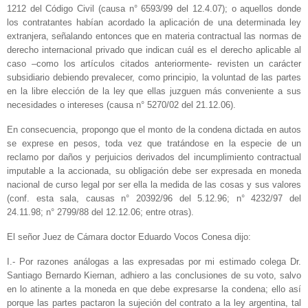
1212 del Código Civil (causa n° 6593/99 del 12.4.07); o aquellos donde
los contratantes habían acordado la aplicación de una determinada ley
extranjera, señalando entonces que en materia contractual las normas de
derecho internacional privado que indican cuál es el derecho aplicable al
caso –como los artículos citados anteriormente- revisten un carácter
subsidiario debiendo prevalecer, como principio, la voluntad de las partes
en la libre elección de la ley que ellas juzguen más conveniente a sus
necesidades o intereses (causa n° 5270/02 del 21.12.06).
En consecuencia, propongo que el monto de la condena dictada en autos
se exprese en pesos, toda vez que tratándose en la especie de un
reclamo por daños y perjuicios derivados del incumplimiento contractual
imputable a la accionada, su obligación debe ser expresada en moneda
nacional de curso legal por ser ella la medida de las cosas y sus valores
(conf. esta sala, causas n° 20392/96 del 5.12.96; n° 4232/97 del
24.11.98; n° 2799/88 del 12.12.06; entre otras).
El señor Juez de Cámara doctor Eduardo Vocos Conesa dijo:
I.- Por razones análogas a las expresadas por mi estimado colega Dr.
Santiago Bernardo Kiernan, adhiero a las conclusiones de su voto, salvo
en lo atinente a la moneda en que debe expresarse la condena; ello así
porque las partes pactaron la sujeción del contrato a la ley argentina, tal