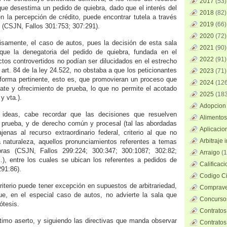
2017
(53)
 que desestima un pedido de quiebra, dado que el interés del
2018
(82)
en la percepción de crédito, puede encontrar tutela a través
2019
(66)
s (CSJN, Fallos 301:753; 307:291).
2020
(72)
isamente, el caso de autos, pues la decisión de esta sala
2021
(90)
ue la denegatoria del pedido de quiebra, fundada en el
2022
(91)
tos controvertidos no podían ser dilucidados en el estrecho
art. 84 de la ley 24.522, no obstaba a que los peticionantes
2023
(71)
y forma pertinente, esto es, que promovieran un proceso que
2024
(126
ebate y ofrecimiento de prueba, lo que no permite el acotado
2025
(183
y vta.).
Adopcion 
 ideas, cabe recordar que las decisiones que resuelven
Alimentos
 prueba, y de derecho común y procesal (tal las abordadas
Aplicacio
jenas al recurso extraordinario federal, criterio al que no
Arbitraje 
 naturaleza, aquellos pronunciamientos referentes a temas
ras (CSJN, Fallos 299:224; 300:347; 300:1087; 302:82;
Arraigo
(1
.), entre los cuales se ubican los referentes a pedidos de
Calificac
291:86).
Codigo Ci
riterio puede tener excepción en supuestos de arbitrariedad,
Comprave
ue, en el especial caso de autos, no advierte la sala que
Concursos
ótesis.
Contratos
timo aserto, y siguiendo las directivas que manda observar
Contratos