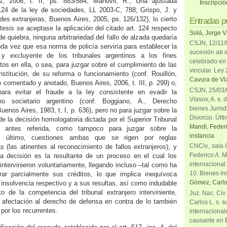
s, 2006, t. II, ps. 883/884; Manóvil, R., Una ajustada
Inscripci
. 124 de la ley de sociedades, LL 2003-C, 788; Grispo, J. y
des extranjeras, Buenos Aires, 2005, ps. 126/132), lo cierto
Entradas p
tesis se aceptase la aplicación del citado art. 124 respecto
Solá, Jorge V
 quiebra, ninguna arbitrariedad del fallo de alzada quedaría
CSJN, 12/11/9
oda vez que esa norma de policía serviría para establecer la
sucesión ab i
a y excluyente de los tribunales argentinos a los fines
celebrado en 
tos en ella, o sea, para juzgar sobre el cumplimiento de las
vincular. Ley
stitución, de su reforma o funcionamiento (conf. Rouillón,
Cavura de Vla
 comentado y anotado, Buenos Aires, 2006, t. III, p. 299) o,
CSJN, 25/03/6
ara evitar el fraude a la ley consistente en evadir la
Vlasov, A. s. 
ho societario argentino (conf. Boggiano, A., Derecho
bienes Jurisd
uenos Aires, 1983, t. I, p. 636), pero no para juzgar sobre la
Divorcio. Últi
l de la decisión homologatoria dictada por el Superior Tribunal
Mandl, Federi
 antes referida, como tampoco para juzgar sobre la
instancia
 último, cuestiones ambas que se rigen por reglas
CNCiv., sala 
s (las atinentes al reconocimiento de fallos extranjeros), y
Federico A. M
 decisión es la resultante de un proceso en el cual los
internacional
intervinieron voluntariamente, llegando incluso –tal como ha
10. Bienes in
ar parcialmente sus créditos, lo que implica inequívoca
Gómez, Carlo
 insolvencia respectivo y a sus resultas, así como indudable
o de la competencia del tribunal extranjero interviniente,
Juz. Nac. Civ
 afectación al derecho de defensa en contra de lo también
Carlos L. s. 
 por los recurrentes.
internacional
causante en 