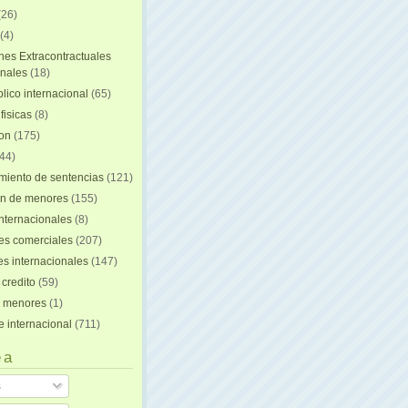
(26)
(4)
nes Extracontractuales
onales
(18)
lico internacional
(65)
fisicas
(8)
ion
(175)
44)
iento de sentencias
(121)
on de menores
(155)
nternacionales
(8)
es comerciales
(207)
s internacionales
(147)
 credito
(59)
e menores
(1)
e internacional
(711)
 a
s