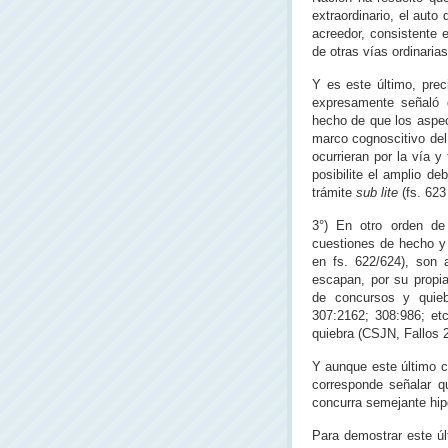
extraordinario, el auto
acreedor, consistente 
de otras vías ordinaria
Y es este último, prec
expresamente señaló q
hecho de que los aspec
marco cognoscitivo del 
ocurrieran por la vía 
posibilite el amplio d
trámite
sub lite
(fs. 623 
3°) En otro orden de
cuestiones de hecho y
en fs. 622/624), son a
escapan, por su propia
de concursos y quieb
307:2162; 308:986; etc
quiebra (CSJN, Fallos 
Y aunque este último c
corresponde señalar q
concurra semejante hip
Para demostrar este úl