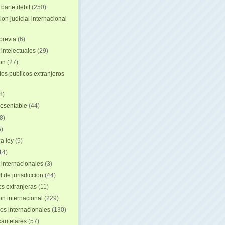
 parte debil
(250)
on judicial internacional
previa
(6)
intelectuales
(29)
ion
(27)
s publicos extranjeros
8)
resentable
(44)
8)
)
a ley
(5)
14)
 internacionales
(3)
 de jurisdiccion
(44)
es extranjeras
(11)
on internacional
(229)
os internacionales
(130)
autelares
(57)