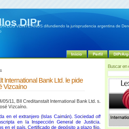
llos DIPr
A LOS VEINTE AÑOS difundiendo la jurisprudencia argentina de Dere
o
Inicio
Perfil
DIPrArg
Buscar en 
11
lt International Bank Ltd. le pide
é Vizcaíno
05/11, BII Creditanstalt International Bank Ltd. s.
José Vizcaíno.
da en el extranjero (Islas Caimán). Sociedad
off
nscripta en la Inspección General de Justicia.
 en el país. Certificado de depósito a plazo fijo.