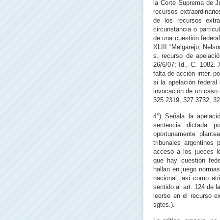
la Corte Suprema de Ju
recursos extraordinari
de los recursos extr
circunstancia o particu
de una cuestión federal
XLIII “Melgarejo, Nels
s. recurso de apelació
26/6/07; íd., C. 1082.
falta de acción inter. p
si la apelación federa
invocación de un caso 
325:2319; 327:3732; 32
4°) Señala la apelaci
sentencia dictada p
oportunamente plantea
tribunales argentinos
acceso a los jueces l
que hay cuestión feder
hallan en juego normas
nacional, así como atri
sentido al art. 124 de 
leerse en el recurso ex
sgtes.).