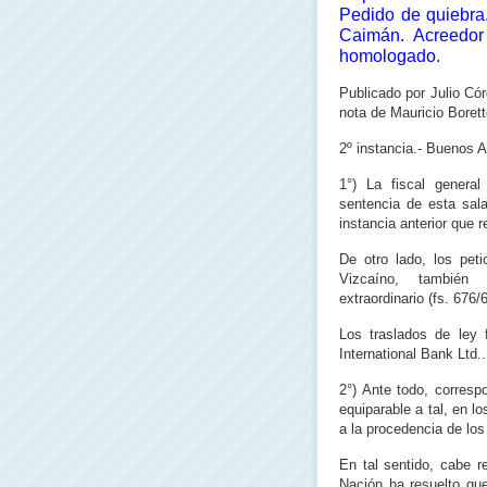
Pedido de quiebra
Caimán. Acreedor 
homologado.
Publicado por Julio Có
nota de Mauricio Borett
2º instancia.- Buenos 
1°) La fiscal general
sentencia de esta sala
instancia anterior que r
De otro lado, los pet
Vizcaíno, también i
extraordinario (fs. 676/
Los traslados de ley f
International Bank Ltd..
2°) Ante todo, correspo
equiparable a tal, en l
a la procedencia de los
En tal sentido, cabe r
Nación ha resuelto que