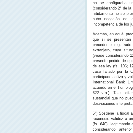
no se configuraba un
(considerando 2° de la 
nítidamente no se pre
hubo negación de la 
incompetencia de los j
Además, en aquél prec
que sí se presentan
precedente registrad
extranjero, cuya situ
(véase considerando 12
presente pedido de qui
de esa ley (fs. 106; 1
caso fallado por la C
participado activa y vol
International Bank L
acuerdo en él homologa
622 vta.). Tales dife
sustancial que no pued
desviaciones interpreta
5°) Sostiene la fiscal 
reconoció validez a un
(fs. 640), legitimando
considerando anteri