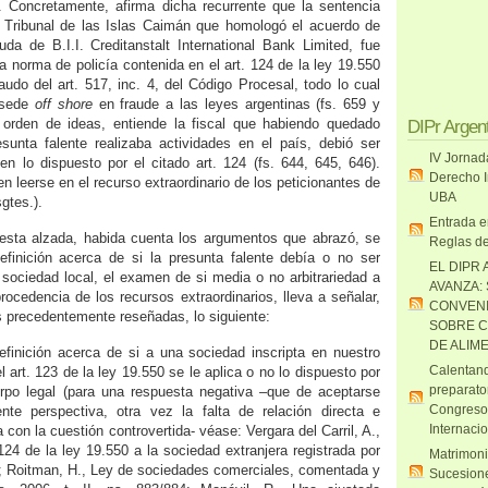
. Concretamente, afirma dicha recurrente que la sentencia
r Tribunal de las Islas Caimán que homologó el acuerdo de
uda de B.I.I. Creditanstalt International Bank Limited, fue
la norma de policía contenida en el art. 124 de la ley 19.550
caudo del art. 517, inc. 4, del Código Procesal, todo lo cual
a sede
off shore
en fraude a las leyes argentinas (fs. 659 y
orden de ideas, entiende la fiscal que habiendo quedado
DIPr Argen
sunta falente realizaba actividades en el país, debió ser
IV Jornad
n lo dispuesto por el citado art. 124 (fs. 644, 645, 646).
Derecho I
en leerse en el recurso extraordinario de los peticionantes de
UBA
sgtes.).
Entrada e
 esta alzada, habida cuenta los argumentos que abrazó, se
Reglas de
efinición acerca de si la presunta falente debía o no ser
EL DIPR 
ociedad local, el examen de si media o no arbitrariedad a
AVANZA:
 procedencia de los recursos extraordinarios, lleva a señalar,
CONVENI
s precedentemente reseñadas, lo siguiente:
SOBRE C
DE ALIM
efinición acerca de si a una sociedad inscripta en nuestro
Calentand
l art. 123 de la ley 19.550 se le aplica o no lo dispuesto por
preparato
erpo legal (para una respuesta negativa –que de aceptarse
Congreso
ente perspectiva, otra vez la falta de relación directa e
Internaci
con la cuestión controvertida- véase: Vergara del Carril, A.,
. 124 de la ley 19.550 a la sociedad extranjera registrada por
Matrimoni
8; Roitman, H., Ley de sociedades comerciales, comentada y
Sucesione