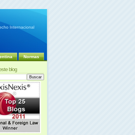
cho Internacional
entina
Normas
este blog