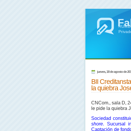
Fa
RUMBO 
Privad
jueves, 18 de agosto de 20
BII Creditansta
la quiebra Jos
CNCom., sala D, 24/
le pide la quiebra 
Sociedad constitui
shore
. Sucursal i
Captación de fondos