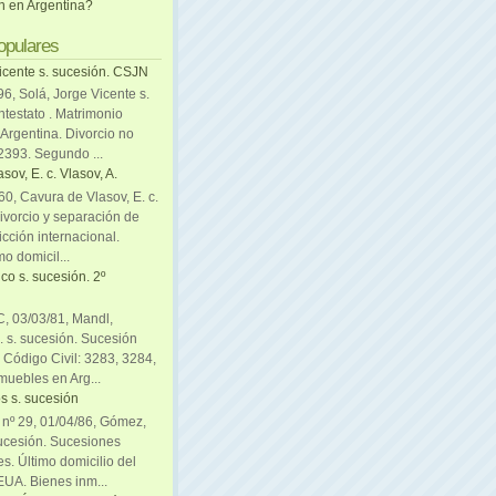
ón en Argentina?
opulares
icente s. sucesión. CSJN
6, Solá, Jorge Vicente s.
ntestato . Matrimonio
Argentina. Divorcio no
 2393. Segundo ...
sov, E. c. Vlasov, A.
0, Cavura de Vlasov, E. c.
divorcio y separación de
icción internacional.
mo domicil...
co s. sucesión. 2º
C, 03/03/81, Mandl,
. s. sucesión. Sucesión
. Código Civil: 3283, 3284,
muebles en Arg...
s s. sucesión
. nº 29, 01/04/86, Gómez,
sucesión. Sucesiones
es. Último domicilio del
EUA. Bienes inm...