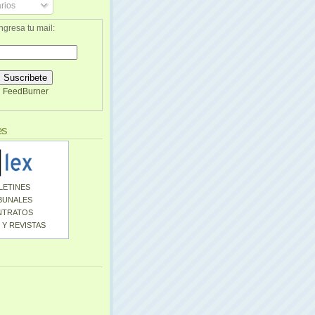
rios
ngresa tu mail:
FeedBurner
es
LETINES
BUNALES
NTRATOS
 Y REVISTAS