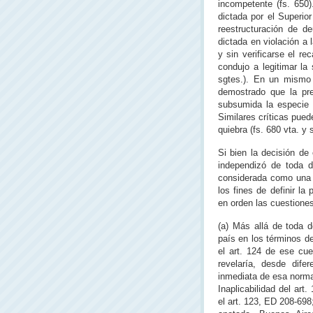
incompetente (fs. 650)
dictada por el Superio
reestructuración de de
dictada en violación a 
y sin verificarse el re
condujo a legitimar l
sgtes.). En un mismo 
demostrado que la pre
subsumida la especie e
Similares críticas pued
quiebra (fs. 680 vta. y 
Si bien la decisión de
independizó de toda d
considerada como una s
los fines de definir la
en orden las cuestione
(a) Más allá de toda d
país en los términos de
el art. 124 de ese cu
revelaría, desde difer
inmediata de esa norma 
Inaplicabilidad del art
el art. 123, ED 208-69