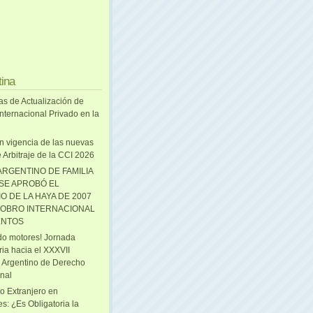
tina
as de Actualización de
nternacional Privado en la
n vigencia de las nuevas
 Arbitraje de la CCI 2026
ARGENTINO DE FAMILIA
 SE APROBÓ EL
O DE LA HAYA DE 2007
OBRO INTERNACIONAL
ENTOS
o motores! Jornada
ria hacia el XXXVII
 Argentino de Derecho
onal
o Extranjero en
s: ¿Es Obligatoria la