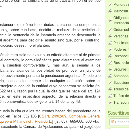
 condice con las constancias de la causa, ni con el sentido
Menores
la.
Mercosur
Obligacio
Internaci
instancia expresó no tener dudas acerca de su competencia
so y, sobre esa base, decidió el rechazo de la petición de
Orden pub
ecir, la sentencia de la instancia anterior no desconoció la
Personas 
al argentina para decidir el asunto sino que, por el contrario,
Pesificac
sdicción, desestimó el planteo.
Poderes
(
ión de esta sala no expuso un criterio diferente al de primera
Reconocim
 el contrario, lo convalidó tácita pero claramente al examinar
Restituci
r la cuestión controvertida y, más aún, al señalar a los
Seguros i
aba a su alcance la posibilidad de promover un juicio de
, obviamente por ante la jurisdicción argentina. Y todo ello
Sociedad
rlo, independientemente de cualquier definición sobre el
Sucesione
ranjera o local de la entidad cuya bancarrota se solicita (tal
Titulos de
22 vta.), razón por la cual la cita que se hace del art. 124
Trafico d
ce, en este específico aspecto, de la relación directa e
n controvertida que exige el art. 14 de la ley 48.
Transport
cuada la cita que los recurrentes hacen del precedente de la
Suscribirse
ado en Fallos 332:105 [
CSJN, 24/02/09, Compañía General
 quiebra Mihanovich, Ricardo L.
] (fs. 637; 665/666; 680 vta.;
Entrada
 antecedente la Cámara de Apelaciones
ad quem
sí juzgó que