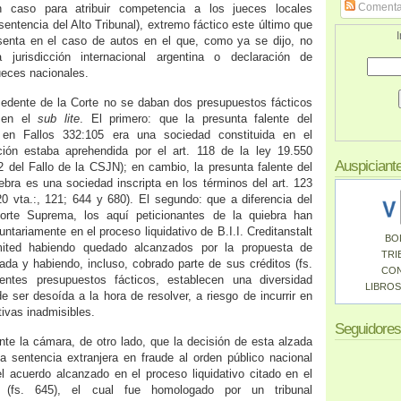
Comenta
 caso para atribuir competencia a los jueces locales
sentencia del Alto Tribunal), extremo fáctico este último que
I
senta en el caso de autos en el que, como ya se dijo, no
jurisdicción internacional argentina o declaración de
ueces nacionales.
edente de la Corte no se daban dos presupuestos fácticos
 en el
sub lite
. El primero: que la presunta falente del
o en Fallos 332:105 era una sociedad constituida en el
ación estaba aprehendida por el art. 118 de la ley 19.550
Auspiciant
 del Fallo de la CSJN); en cambio, la presunta falente del
ebra es una sociedad inscripta en los términos del art. 123
20 vta.:, 121; 644 y 680). El segundo: que a diferencia del
orte Suprema, los aquí peticionantes de la quiebra han
untariamente en el proceso liquidativo de B.I.I. Creditanstalt
BO
imited habiendo quedado alcanzados por la propuesta de
TRI
da y habiendo, incluso, cobrado parte de sus créditos (fs.
CO
rentes presupuestos fácticos, establecen una diversidad
LIBROS
e ser desoída a la hora de resolver, a riesgo de incurrir en
tivas inadmisibles.
Seguidores
ante la cámara, de otro lado, que la decisión de esta alzada
a sentencia extranjera en fraude al orden público nacional
 el acuerdo alcanzado en el proceso liquidativo citado en el
or (fs. 645), el cual fue homologado por un tribunal