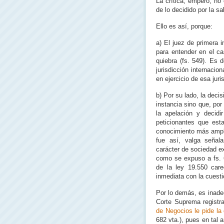
La crítica, empero, no
de lo decidido por la sa
Ello es así, porque:
a) El juez de primera 
para entender en el ca
quiebra (fs. 549). Es d
jurisdicción internacion
en ejercicio de esa juri
b) Por su lado, la decis
instancia sino que, por
la apelación y decidi
peticionantes que est
conocimiento más amplio
fue así, valga señala
carácter de sociedad ext
como se expuso a fs. 6
de la ley 19.550 care
inmediata con la cuestió
Por lo demás, es inade
Corte Suprema registr
de Negocios le pide la
682 vta.), pues en tal