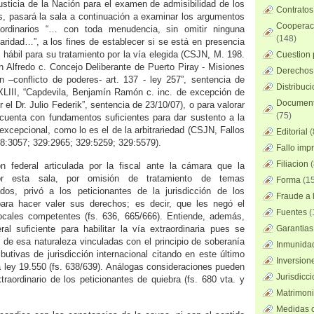
sticia de la Nación para el examen de admisibilidad de los
Contratos
os, pasará la sala a continuación a examinar los argumentos
Cooperaci
aordinarios “… con toda menudencia, sin omitir ninguna
(148)
laridad…”, a los fines de establecer si se está en presencia
 hábil para su tratamiento por la vía elegida (CSJN, M. 198.
Cuestion 
on Alfredo c. Concejo Deliberante de Puerto Piray - Misiones
Derechos 
n –conflicto de poderes- art. 137 - ley 257”, sentencia de
Distribuc
 XLIII, “Capdevila, Benjamín Ramón c. inc. de excepción de
Documento
or el Dr. Julio Federik”, sentencia de 23/10/07), o para valorar
(75)
l cuenta con fundamentos suficientes para dar sustento a la
excepcional, como lo es el de la arbitrariedad (CSJN, Fallos
Editorial
(
8:3057; 329:2965; 329:5259; 329:5579).
Fallo imp
Filiacion
(
ón federal articulada por la fiscal ante la cámara que la
or esta sala, por omisión de tratamiento de temas
Forma
(15
dos, privó a los peticionantes de la jurisdicción de los
Fraude a l
 para hacer valer sus derechos; es decir, que les negó el
Fuentes
(
ocales competentes (fs. 636, 665/666). Entiende, además,
al suficiente para habilitar la vía extraordinaria pues se
Garantias
 de esa naturaleza vinculadas con el principio de soberanía
Inmunidad
butivas de jurisdicción internacional citando en este último
Inversion
la ley 19.550 (fs. 638/639). Análogas consideraciones pueden
Jurisdicci
traordinario de los peticionantes de quiebra (fs. 680 vta. y
Matrimoni
Medidas c