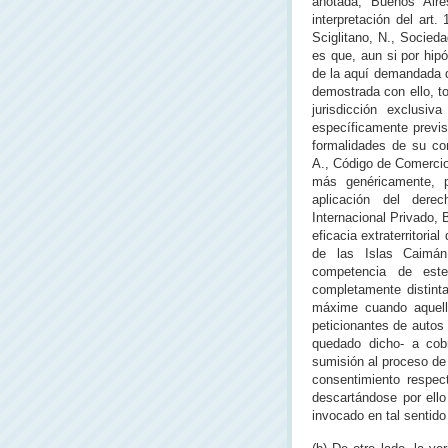
anotada, Buenos Aire
interpretación del art
Sciglitano, N., Socieda
es que, aun si por hipó
de la aquí demandada de
demostrada con ello, t
jurisdicción exclusiv
específicamente previs
formalidades de su con
A., Código de Comercio
más genéricamente, p
aplicación del derec
Internacional Privado, B
eficacia extraterritoria
de las Islas Caimán
competencia de este
completamente distinta
máxime cuando aquella
peticionantes de autos 
quedado dicho- a cobr
sumisión al proceso de
consentimiento respect
descartándose por ello
invocado en tal sentido