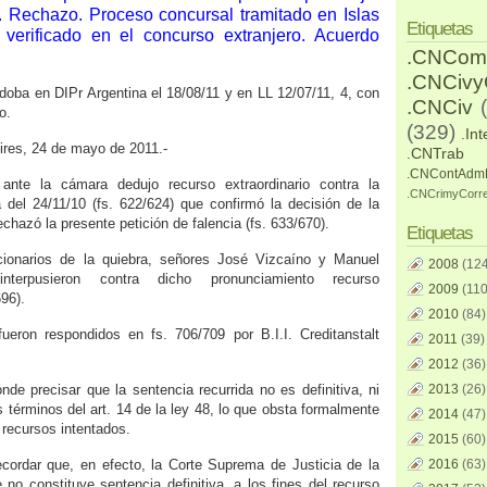
. Rechazo. Proceso concursal tramitado en Islas
Etiquetas
verificado en el concurso extranjero. Acuerdo
.CNCom
.CNCiv
rdoba en DIPr Argentina el 18/08/11 y en LL 12/07/11, 4, con
.CNCiv
o.
(329)
.Int
Aires, 24 de mayo de 2011.-
.CNTrab
.CNContAdm
 ante la cámara dedujo recurso extraordinario contra la
.CNCrimyCorr
 del 24/11/10 (fs. 622/624) que confirmó la decisión de la
echazó la presente petición de falencia (fs. 633/670).
Etiquetas
icionarios de la quiebra, señores José Vizcaíno y Manuel
2008
(124
nterpusieron contra dicho pronunciamiento recurso
2009
(110
696).
2010
(84)
ueron respondidos en fs. 706/709 por B.I.I. Creditanstalt
2011
(39)
2012
(36)
nde precisar que la sentencia recurrida no es definitiva, ni
2013
(26)
os términos del art. 14 de la ley 48, lo que obsta formalmente
2014
(47)
 recursos intentados.
2015
(60)
ecordar que, en efecto, la Corte Suprema de Justicia de la
2016
(63)
 no constituye sentencia definitiva, a los fines del recurso