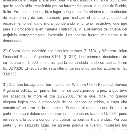
asumida de entregar a la actora, Ana María Cantó, la suma de U$S 2.900
que le había sido transferida por su intermedio hasta la ciudad de Budrio,
Italia. En consecuencia, hizo lugar a la pretensión relativa a la restitución
de esa suma y de sus intereses, pero rechazó el reclamo vinculado al
resarcimiento del daño moral ponderando el criterio restrictivo que rige
para su procedencia en materia contractual y la ausencia de prueba del
perjuicio extrapatrimonial invocado. Las costas fueron impuestas a la
demandada.
2°) Contra dicha decisión apelaron los actores (f. 310), y Western Union
Financial Service Argentina S.R.L. (f. 317). Los primeros desistieron de
su recurso en f. 330, mientras que la demandada fundó su apelación en
fs. 324/328. El recurso de esta última fue resistido por los actores en fs.
332/333.
3°) Dos son los agravios formulados por Western Union Financial Service
Argentina S.R.L.. En primer término, se queja porque la juez
a quo
tuvo
por acaecida la mora el día 12/9/2001, fecha que, dice, no guarda
ninguna lógica con la cronología de los hechos ocurridos, y cuya cita
constituyó un error de la sentencia. Sostiene al respecto que la fecha a
partir de la cual deben computarse los intereses es la del 8/11/2004, pues
en ese día la actora concurrió a cobrar las sumas transferidas. Por otra
parte, y en segundo lugar, se agravia porque le fueron impuestas las