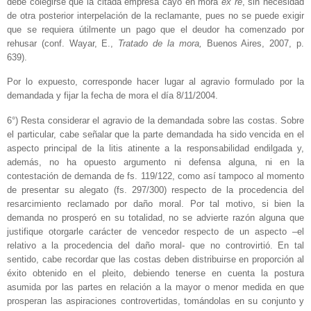
debe colegirse que la citada empresa cayó en mora
ex re
, sin necesidad
de otra posterior interpelación de la reclamante, pues no se puede exigir
que se requiera útilmente un pago que el deudor ha comenzado por
rehusar (conf. Wayar, E.,
Tratado de la mora,
Buenos Aires, 2007, p.
639).
Por lo expuesto, corresponde hacer lugar al agravio formulado por la
demandada y fijar la fecha de mora el día 8/11/2004.
6°) Resta considerar el agravio de la demandada sobre las costas. Sobre
el particular, cabe señalar que la parte demandada ha sido vencida en el
aspecto principal de la litis atinente a la responsabilidad endilgada y,
además, no ha opuesto argumento ni defensa alguna, ni en la
contestación de demanda de fs. 119/122, como así tampoco al momento
de presentar su alegato (fs. 297/300) respecto de la procedencia del
resarcimiento reclamado por daño moral. Por tal motivo, si bien la
demanda no prosperó en su totalidad, no se advierte razón alguna que
justifique otorgarle carácter de vencedor respecto de un aspecto –el
relativo a la procedencia del daño moral- que no controvirtió. En tal
sentido, cabe recordar que las costas deben distribuirse en proporción al
éxito obtenido en el pleito, debiendo tenerse en cuenta la postura
asumida por las partes en relación a la mayor o menor medida en que
prosperan las aspiraciones controvertidas, tomándolas en su conjunto y