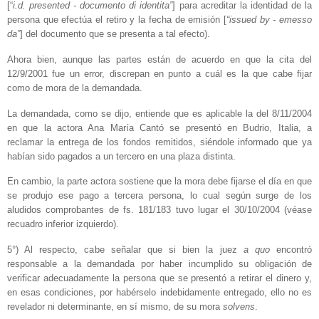
[“
i.d. presented -
documento di identita”
] para acreditar la identidad de la
persona que efectúa el retiro y la fecha de emisión [
“issued by - emesso
da”
] del documento que se presenta a tal efecto).
Ahora bien, aunque las partes están de acuerdo en que la cita del
12/9/2001 fue un error, discrepan en punto a cuál es la que cabe fijar
como de mora de la demandada.
La demandada, como se dijo, entiende que es aplicable la del 8/11/2004
en que la actora Ana María Cantó se presentó en Budrio, Italia, a
reclamar la entrega de los fondos remitidos, siéndole informado que ya
habían sido pagados a un tercero en una plaza distinta.
En cambio, la parte actora sostiene que la mora debe fijarse el día en que
se produjo ese pago a tercera persona, lo cual según surge de los
aludidos comprobantes de fs. 181/183 tuvo lugar el 30/10/2004 (véase
recuadro inferior izquierdo).
5°) Al respecto, cabe señalar que si bien la juez
a quo
encontró
responsable a la demandada por haber incumplido su obligación de
verificar adecuadamente la persona que se presentó a retirar el dinero y,
en esas condiciones, por habérselo indebidamente entregado, ello no es
revelador ni determinante, en sí mismo, de su mora
solvens
.