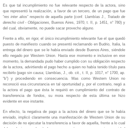
Es que tal incumplimiento no fue relevante respecto de la actora, sino
que representó la realización, a favor de un tercero, de un pago que fue
“
res
inter alios
” respecto de aquella parte (conf. Llambías J.,
Tratado de
derecho
civil - Obligaciones,
Buenos Aires, 1970, t. II, p. 1451, n° 780) y
del cual, obviamente, no puede sacar provecho alguno.
Frente a ello, en rigor, el único incumplimiento relevante fue el que quedó
puesto de manifiesto cuando se presentó reclamando en Budrio, Italia, la
entrega del dinero que se le había enviado desde Buenos Aires, siéndole
ello negado por Western Union. Hasta ese momento e inclusive en ese
momento, la demandada pudo haber cumplido con su obligación respecto
de la actora, advirtiendo el pago hecho a quien no había tenido título para
recibirlo (pago sin causa; Llambías, J., ob. cit., t. II, p. 1017, n° 1700, ap.
“b”) y procediendo en consecuencia. Mas como Western Union no
reconoció esa circunstancia en tal oportunidad y, por el contrario, negó a
la actora el pago que ésta le requirió en cumplimiento del contrato de
transferencia de fondos, su mora respecto de esta última se hizo
evidente en ese instante.
En efecto, la negativa de pago a la actora del dinero que se le había
enviado, implicó claramente una manifestación de Western Union de su
decisión de no ejecutar la transferencia a favor de aquella, frente a lo cual