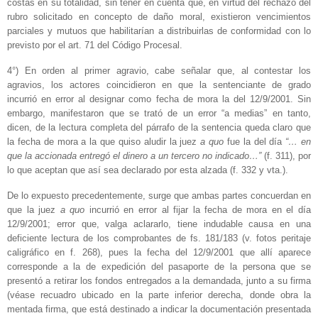
costas en su totalidad, sin tener en cuenta que, en virtud del rechazo del
rubro solicitado en concepto de daño moral, existieron vencimientos
parciales y mutuos que habilitarían a distribuirlas de conformidad con lo
previsto por el art. 71 del Código Procesal.
4°) En orden al primer agravio, cabe señalar que, al contestar los
agravios, los actores coincidieron en que la sentenciante de grado
incurrió en error al designar como fecha de mora la del 12/9/2001. Sin
embargo, manifestaron que se trató de un error “a medias” en tanto,
dicen, de la lectura completa del párrafo de la sentencia queda claro que
la fecha de mora a la que quiso aludir la juez
a quo
fue la del día
“… en
que la
accionada entregó el dinero a un tercero no indicado…”
(f. 311), por
lo que aceptan que así sea declarado por esta alzada (f. 332 y vta.).
De lo expuesto precedentemente, surge que ambas partes concuerdan en
que la juez
a quo
incurrió en error al fijar la fecha de mora en el día
12/9/2001; error que, valga aclararlo, tiene indudable causa en una
deficiente lectura de los comprobantes de fs. 181/183 (v. fotos peritaje
caligráfico en f. 268), pues la fecha del 12/9/2001 que allí aparece
corresponde a la de expedición del pasaporte de la persona que se
presentó a retirar los fondos entregados a la demandada, junto a su firma
(véase recuadro ubicado en la parte inferior derecha, donde obra la
mentada firma, que está destinado a indicar la documentación presentada