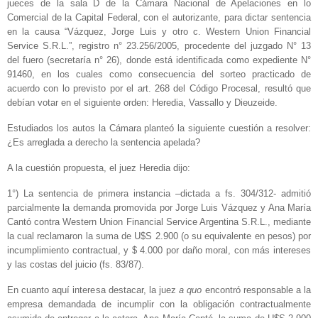
jueces de la sala D de la Cámara Nacional de Apelaciones en lo
Comercial de la Capital Federal, con el autorizante, para dictar sentencia
en la causa “Vázquez, Jorge Luis y otro c. Western Union Financial
Service S.R.L.”, registro n° 23.256/2005, procedente del juzgado N° 13
del fuero (secretaría n° 26), donde está identificada como expediente N°
91460, en los cuales como consecuencia del sorteo practicado de
acuerdo con lo previsto por el art. 268 del Código Procesal, resultó que
debían votar en el siguiente orden: Heredia, Vassallo y Dieuzeide.
Estudiados los autos la Cámara planteó la siguiente cuestión a resolver:
¿Es arreglada a derecho la sentencia apelada?
A la cuestión propuesta, el juez Heredia dijo:
1°) La sentencia de primera instancia –dictada a fs. 304/312- admitió
parcialmente la demanda promovida por Jorge Luis Vázquez y Ana María
Cantó contra Western Union Financial Service Argentina S.R.L., mediante
la cual reclamaron la suma de U$S 2.900 (o su equivalente en pesos) por
incumplimiento contractual, y $ 4.000 por daño moral, con más intereses
y las costas del juicio (fs. 83/87).
En cuanto aquí interesa destacar, la juez
a quo
encontró responsable a la
empresa demandada de incumplir con la obligación contractualmente