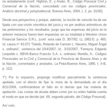
no aisladamente (conf. Highton, E. y Areán, B.,
Código Procesal Civil y
Comercial de la Nación,
concordado con los códigos provinciales.
Análisis doctrinal y
jurisprudencial
, Buenos Aires, 2004, t. 2, ps. 91/92).
Desde esa perspectiva y porque, además, la noción de vencido ha de ser
fijada con una visión sincrética del juicio y no por análisis aritméticos de
las pretensiones y los resultados, juzgo que las expensas del juicio en la
anterior instancia fueron bien impuestas en su totalidad a Western Union
Financial Service S.R.L. (conf. esta sala D, 30/7/82, LL 1982-D, p. 465;
íd. causa n° 43.072 “Toledo, Rolando de Carmen c. Navarro, Miguel Ángel
s. ordinario”, sentencia del 10/4/2007; íd., 3/10/2007, “Ferreyra, Edgardo
Leopoldo c. BBVA Banco Francés S.A. s. ordinario; Morello, A.,
Códigos
Procesales en lo Civil y Comercial de la Provincia de Buenos Aires y de
la
Nación, comentados y anotados,
La Plata-Buenos Aires, 1985, t. II-B,
p. 112).
7°) Por lo expuesto, propongo modificar parcialmente la sentencia
apelada, con el efecto de fijar la mora de la demandada en el día
8/11/2004, confirmándose el fallo en lo demás que fue materia de
apelación. Las costas de alzada deben correr por su orden habida cuenta
el modo en que se decide (art. 68, segundo párrafo, del Código Procesal).
Así voto.