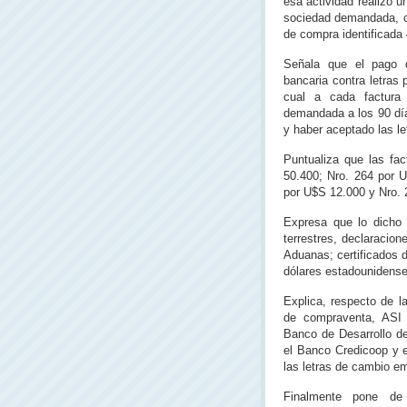
esa actividad realizó 
sociedad demandada, cu
de compra identificad
Señala que el pago d
bancaria contra letras
cual a cada factura
demandada a los 90 día
y haber aceptado las le
Puntualiza que las fa
50.400; Nro. 264 por 
por U$S 12.000 y Nro. 
Expresa que lo dicho 
terrestres, declaracio
Aduanas; certificados d
dólares estadounidense
Explica, respecto de l
de compraventa, ASI 
Banco de Desarrollo de
el Banco Credicoop y e
las letras de cambio em
Finalmente pone de