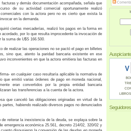
Comenta
s facturas y demás documentación acompañada, señala que
curso de su actividad comercial oportunamente realizó
I
comerciales con la actora pero no es cierto que exista la
invocar en la demanda.
quirió ciertas mercaderías, realizó los pagos en la forma en
n acordado, por lo que resulta improcedente la invocación de
r la suma de U$S 166.500.
 de realizar las operaciones no se pactó el pago en billetes
Auspiciant
es, sino que, atento la paridad bancaria existente en ese
uvo inconvenientes en que la actora emitiera las facturas en
firma- en cualquier caso resultaría aplicable la normativa de
BO
o que emitió varias órdenes de pago en moneda nacional,
TRI
ente eran convertidos por la propia entidad bancaria
CO
izaran las transferencias a la cuenta de la actora.
LIBROS
esa que canceló las obligaciones originadas en virtud de la
las partes, habiendo realizado diversos pagos no denunciados
Seguidores
o de reiterar la inexistencia de la deuda, se explaya sobre la
y de emergencia económica 25.561, decreto 214/02, 320/02 y
 cuanto dispusieron la conversión de las deudas en moneda