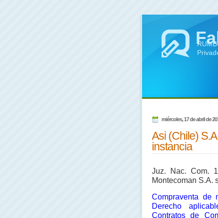
Fa
RUMBO 
Privad
miércoles, 17 de abril de 20
Asi (Chile) S.
instancia
Juz. Nac. Com. 14
Montecoman S.A. s.
Compraventa de m
Derecho aplicab
Contratos de Com