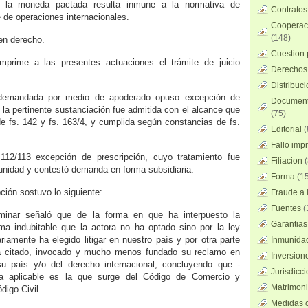
s la moneda pactada resulta inmune a la normativa de
Contratos
 de operaciones internacionales.
Cooperaci
(148)
en derecho.
Cuestion 
prime a las presentes actuaciones el trámite de juicio
Derechos 
Distribuc
 demandada por medio de apoderado opuso excepción de
Documento
e la pertinente sustanciación fue admitida con el alcance que
(75)
 de fs. 142 y fs. 163/4, y cumplida según constancias de fs.
Editorial
(
Fallo imp
12/113 excepción de prescripción, cuyo tratamiento fue
Filiacion
(
tunidad y contestó demanda en forma subsidiaria.
Forma
(15
ción sostuvo lo siguiente:
Fraude a l
Fuentes
(
iminar señaló que de la forma en que ha interpuesto la
Garantias
a indubitable que la actora no ha optado sino por la ley
riamente ha elegido litigar en nuestro país y por otra parte
Inmunidad
 citado, invocado y mucho menos fundado su reclamo en
Inversion
u país y/o del derecho internacional, concluyendo que -
Jurisdicci
va aplicable es la que surge del Código de Comercio y
Matrimoni
digo Civil.
Medidas c