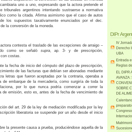
d cambiaria uno a uno, expresando que la actora pretende el
te tribunales argentinos intentando sustraerse a normativa
lico como la citada. Afirma asimismo que el caso de autos
 de los supuestos taxativamente enunciados por el dec.
de la conversión de la moneda.
DIPr Argen
IV Jornad
 actora contesta el traslado de las excepciones de arraigo –
Derecho I
lido como se señaló
supra
, ap. 3- y de prescripción,
UBA
 con costas.
Entrada e
te la fecha de inicio del cómputo del plazo de prescripción,
Reglas de
ncimiento de las facturas que debían ser abonadas mediante
EL DIPR 
ra letras que fueron aceptadas por la contraria, operaba a
AVANZA:
ha de embarque de la mercadería, como surgiría de toda la
CONVENI
laciona, por lo que nunca podría comenzar a correr la
SOBRE C
ha de emisión, esto es, antes de la fecha de vencimiento de
DE ALIM
Calentand
preparato
ión del art. 29 de la ley de mediación modificada por la ley
Congreso
scripción liberatoria se suspende por un año desde el inicio
Internaci
Matrimoni
abre la presente causa a prueba, produciéndose aquella de la
Sucesione