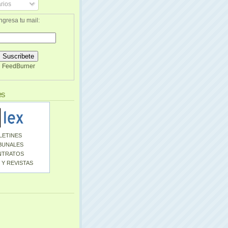
rios
ngresa tu mail:
FeedBurner
es
LETINES
BUNALES
NTRATOS
 Y REVISTAS