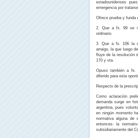
estadounidenses pue
emergencia por tratarse
Ofrece prueba y funda 
2. Que a fs. 99 se im
ordinario.
3. Que a fs. 106 la
arraigo, la que luego d
fluye de la resolución
170 y vta.
Opuso también a fs. 1
diferido para esta opor
Respecto de la prescrip
Como aclaración prel
demanda surge en form
argentina, pues volunta
en ningún momento ha
normativa alguna de s
entonces- la normati
subsidiariamente del Có