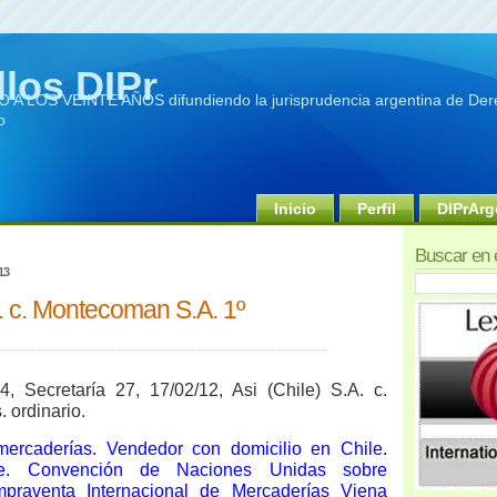
llos DIPr
A LOS VEINTE AÑOS difundiendo la jurisprudencia argentina de Dere
o
Inicio
Perfil
DIPrArg
Buscar en 
13
A. c. Montecoman S.A. 1º
, Secretaría 27, 17/02/12, Asi (Chile) S.A. c.
 ordinario.
ercaderías. Vendedor con domicilio en Chile.
le. Convención de Naciones Unidas sobre
praventa Internacional de Mercaderías Viena