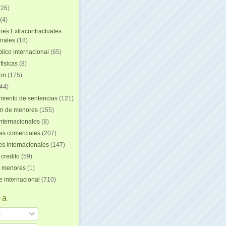
(26)
(4)
nes Extracontractuales
onales
(18)
lico internacional
(65)
fisicas
(8)
ion
(175)
44)
iento de sentencias
(121)
on de menores
(155)
nternacionales
(8)
es comerciales
(207)
s internacionales
(147)
 credito
(59)
e menores
(1)
e internacional
(710)
 a
s