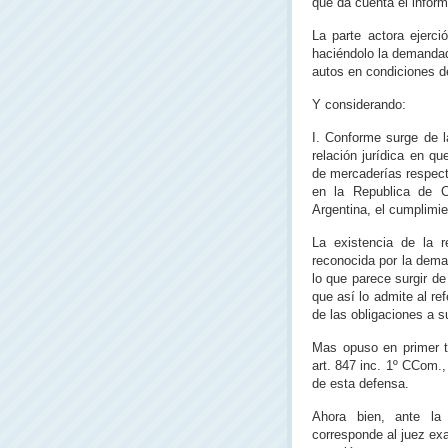
que da cuenta el inform
La parte actora ejerci
haciéndolo la demandad
autos en condiciones de
Y considerando:
I. Conforme surge de 
relación jurídica en q
de mercaderías respect
en la Republica de 
Argentina, el cumplimie
La existencia de la r
reconocida por la dema
lo que parece surgir de
que así lo admite al re
de las obligaciones a su
Mas opuso en primer t
art. 847 inc. 1º CCom.,
de esta defensa.
Ahora bien, ante la
corresponde al juez exa