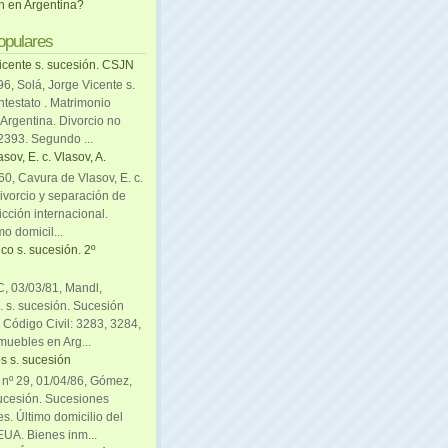
ón en Argentina?
opulares
icente s. sucesión. CSJN
6, Solá, Jorge Vicente s.
ntestato . Matrimonio
Argentina. Divorcio no
 2393. Segundo ...
sov, E. c. Vlasov, A.
0, Cavura de Vlasov, E. c.
divorcio y separación de
icción internacional.
mo domicil...
co s. sucesión. 2º
C, 03/03/81, Mandl,
. s. sucesión. Sucesión
. Código Civil: 3283, 3284,
muebles en Arg...
s s. sucesión
. nº 29, 01/04/86, Gómez,
sucesión. Sucesiones
es. Último domicilio del
EUA. Bienes inm...