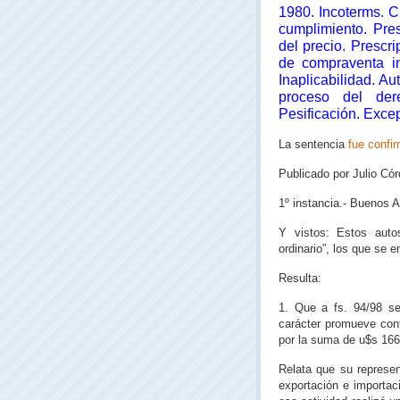
1980. Incoterms. C
cumplimiento. Pres
del precio. Prescr
de compraventa i
Inaplicabilidad. Au
proceso del der
Pesificación. Exce
La sentencia
fue confi
Publicado por Julio Cór
1º instancia.- Buenos A
Y vistos: Estos auto
ordinario”, los que se 
Resulta:
1. Que a fs. 94/98 se
carácter promueve co
por la suma de u$s 166
Relata que su represe
exportación e importac