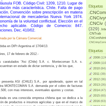
láusula FOB. Código Civil: 1209, 1210. Lugar de
Etiquetas
tación más característica. Chile. Falta de pago
.CNCom
ipción. Convención sobre prescripción en materia
nternacional de mercaderías Nueva York 1974.
.CNCiv
tonomía de la voluntad conflictual. Elección en el
.CNCiv
echo aplicable. Código de Comercio: 847.
(329)
.Int
pciones. Dec. 410/02.
.CNTrab
.CNContAdm
rmada por la Cámara Comercial
.
.CNCrimyCorr
doba en DIPr Argentina el 17/04/13.
Etiquetas
ires, 17 de febrero de 2012.-
2008
(124
s caratulados “Asi (Chile) S.A. c. Montecoman S.A. s.
2009
(110
encuentran en estado de dictar sentencia, y de los que,
2010
(84)
2011
(39)
2012
(36)
 presenta ASI (CHILE) S.A., por apoderado, quien en tal
2013
(26)
ntra MONTECOMAN S.A. demanda por el cobro de facturas
.500, con mas intereses, eventuales ajustes y costas.
2014
(47)
2015
(60)
ntada es una conocida empresa chilena que se dedica a la
2016
(63)
ión de productos e insumos agrícolas y que en el marco de