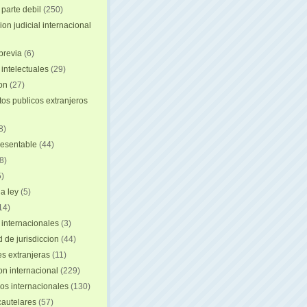
 parte debil
(250)
on judicial internacional
previa
(6)
intelectuales
(29)
ion
(27)
s publicos extranjeros
8)
resentable
(44)
8)
)
a ley
(5)
14)
 internacionales
(3)
 de jurisdiccion
(44)
es extranjeras
(11)
on internacional
(229)
os internacionales
(130)
autelares
(57)