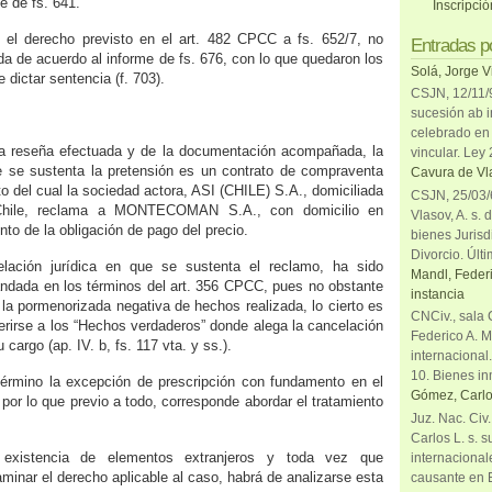
e de fs. 641.
Inscripci
ó el derecho previsto en el art. 482 CPCC a fs. 652/7, no
Entradas p
a de acuerdo al informe de fs. 676, con lo que quedaron los
Solá, Jorge V
 dictar sentencia (f. 703).
CSJN, 12/11/9
sucesión ab i
celebrado en 
la reseña efectuada y de la documentación acompañada, la
vincular. Ley
ue se sustenta la pretensión es un contrato de compraventa
Cavura de Vla
o del cual la sociedad actora, ASI (CHILE) S.A., domiciliada
CSJN, 25/03/6
Chile, reclama a MONTECOMAN S.A., con domicilio en
Vlasov, A. s. 
nto de la obligación de pago del precio.
bienes Jurisd
Divorcio. Últi
elación jurídica en que se sustenta el reclamo, ha sido
Mandl, Federi
ndada en los términos del art. 356 CPCC, pues no obstante
instancia
 la pormenorizada negativa de hechos realizada, lo cierto es
CNCiv., sala 
ferirse a los “Hechos verdaderos” donde alega la cancelación
Federico A. M
 cargo (ap. IV. b, fs. 117 vta. y ss.).
internacional
10. Bienes in
érmino la excepción de prescripción con fundamento en el
Gómez, Carlo
 por lo que previo a todo, corresponde abordar el tratamiento
Juz. Nac. Civ
Carlos L. s. 
 existencia de elementos extranjeros y toda vez que
internacional
minar el derecho aplicable al caso, habrá de analizarse esta
causante en 