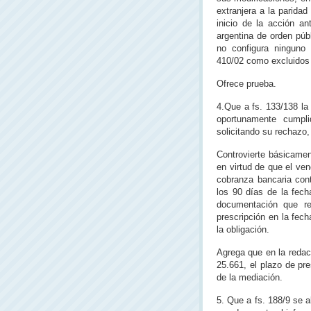
extranjera a la parida
inicio de la acción an
argentina de orden púb
no configura ninguno
410/02 como excluidos 
Ofrece prueba.
4.Que a fs. 133/138 la
oportunamente cump
solicitando su rechazo,
Controvierte básicamen
en virtud de que el ve
cobranza bancaria cont
los 90 días de la fec
documentación que re
prescripción en la fec
la obligación.
Agrega que en la redacc
25.661, el plazo de pre
de la mediación.
5. Que a fs. 188/9 se 