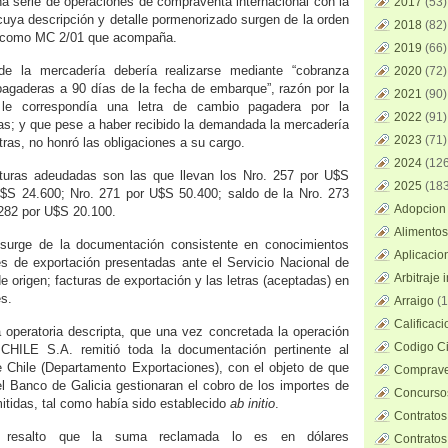
una serie de operaciones de compraventa internacional con la
2017
(53)
ya descripción y detalle pormenorizado surgen de la orden
2018
(82)
a como MC 2/01 que acompaña.
2019
(66)
e la mercadería debería realizarse mediante “cobranza
2020
(72)
 pagaderas a 90 días de la fecha de embarque”, razón por la
2021
(90)
 le correspondía una letra de cambio pagadera por la
2022
(91)
s; y que pese a haber recibido la demandada la mercadería
2023
(71)
tras, no honró las obligaciones a su cargo.
2024
(126
cturas adeudadas son las que llevan los Nro. 257 por U$S
2025
(183
U$S 24.600; Nro. 271 por U$S 50.400; saldo de la Nro. 273
Adopcion 
282 por U$S 20.100.
Alimentos
surge de la documentación consistente en conocimientos
Aplicacio
nes de exportación presentadas ante el Servicio Nacional de
Arbitraje 
e origen; facturas de exportación y las letras (aceptadas) en
s.
Arraigo
(1
Calificac
a operatoria descripta, que una vez concretada la operación
Codigo Ci
CHILE S.A. remitió toda la documentación pertinente al
 Chile (Departamento Exportaciones), con el objeto de que
Comprave
l Banco de Galicia gestionaran el cobro de los importes de
Concursos
itidas, tal como había sido establecido
ab initio
.
Contratos
 resalto que la suma reclamada lo es en dólares
Contratos