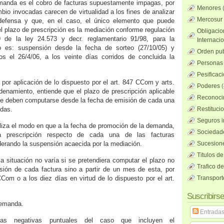
emanda es el cobro de facturas supuestamente impagas, por
Menores
mbio invocadas carecen de virtualidad a los fines de analizar
Mercosur
defensa y que, en el caso, el único elemento que puede
el plazo de prescripción es la mediación conforme regulación
Obligacio
9 de la ley 24.573 y decr. reglamentario 91/98, para la
Internaci
to es: suspensión desde la fecha de sorteo (27/10/05) y
Orden pub
os el 26/4/06, a los veinte días corridos de concluida la
Personas 
Pesificac
por aplicación de lo dispuesto por el art. 847 CCom y arts.
Poderes
(
enamiento, entiende que el plazo de prescripción aplicable
Reconocim
ue deben computarse desde la fecha de emisión de cada una
adas.
Restituci
Seguros i
naliza el modo en que a la fecha de promoción de la demanda,
Sociedad
a prescripción respecto de cada una de las facturas
erando la suspensión acaecida por la mediación.
Sucesione
Titulos de
la situación no varía si se pretendiera computar el plazo no
Trafico d
sión de cada factura sino a partir de un mes de esta, por
CCom o a los diez días en virtud de lo dispuesto por el art.
Transport
Suscribirse
demanda.
Entrada
las negativas puntuales del caso que incluyen el