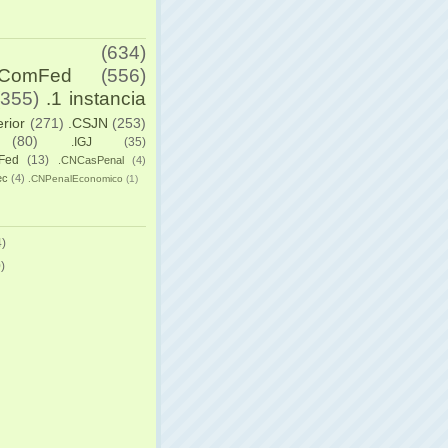
(634)
yComFed
(556)
(355)
.1 instancia
erior
(271)
.CSJN
(253)
(80)
.IGJ
(35)
Fed
(13)
.CNCasPenal
(4)
ec
(4)
.CNPenalEconomico
(1)
)
)