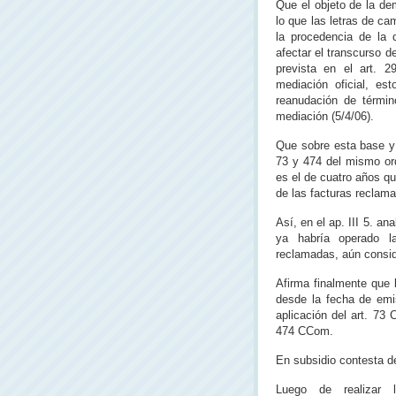
Que el objeto de la d
lo que las letras de ca
la procedencia de la 
afectar el transcurso d
prevista en el art. 2
mediación oficial, es
reanudación de términ
mediación (5/4/06).
Que sobre esta base y 
73 y 474 del mismo ord
es el de cuatro años q
de las facturas reclam
Así, en el ap. III 5. a
ya habría operado l
reclamadas, aún consid
Afirma finalmente que 
desde la fecha de emi
aplicación del art. 73 
474 CCom.
En subsidio contesta 
Luego de realizar 