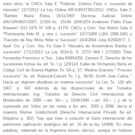
entre otros, la CNCiv Sala E "Fridman, Zulema Fany s. sucesión ab
intestato" 12/7/2012 La Ley Online AR/JUR/37391/2012; CNCiv Sala C
"Barriles María Elena 15/11/2007 Doctrina Judicial Online
AR/JUR/9837/2007; SCBA Ac. 20149 10/9/1974 Andersen Pablo Eluar
Klausen" DJJ 1975 N° 105 p. 417/9; CNCiv y Com. San Martín Sala II
"Pietrasanta Aldo M. y otra s. sucesión" 15/7/1999 LLBA 1999,1081 y
"Favorito de Rey Mirta Hebe s/ Sucesión" 15/4/2004 Juba B2002877; C.
Apel. Civ. y Com. Sta. Fe Sala II "Alexakis de Ikonomakos Basilia s/
sucesorio" 17/12/2013 La Ley 2014-D, 8; JZTO 864 I 2/7/2003 "Diaz
Fernandez Francisco s/ Suc. Juba B9991056; Zannoni E. Derecho de las
sucesiones Astrea 4a. ed. To. I p. 120/124; Kaller de Orchansky Berta en
Código Civil de Bueres-Highton To. 6A p. 57; Medina Graciela " Proceso
sucesorio" 3a. ed. Rubinzal-Culzoni To. I p. 36/39; Smith Juan Carlos "
Hacia un régimen pluralista en materia sucesoria" La Ley To. 126 año
1967, p. 947 Además de las disposiciones de los Tratados
internacionales (vgr. Tratados de Derecho Civil Internacional de
Montevideo de 1889 —art. 66— y 1939/1940 —art. 63— ) y de lo
expresado por Vélez en las notas a los arts. 3283 y 3598, decía el
maestro Werner Goldschmidt (Derecho Internacional Privado 8a ed.
Depalma p. 382) "hay que traer a colación el fuero internacional del
patrimonio (aplicación analógica del art. 16 de la ley 14394). En otras
palabras, habiendo en la Argentina bienes relictos, aunque no hubiese