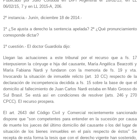
Publicado por Julio Córdoba en DIPr Argentina el 16/02/15, en LL
06/02/15, 7 y en LL 2015-A, 206.
2º instancia.- Junín, diciembre 18 de 2014.-
1ª ¿Se ajusta a derecho la sentencia apelada? 2ª ¿Qué pronunciamiento
corresponde dictar?
1ª cuestión.- El doctor Guardiola dijo:
Llegan las actuaciones a este tribunal por el recurso que a fs. 17
interpusieron la cónyuge e hija del causante, María Angélica Bearzotti y
María Fabiana Nardi y fundaron con la memoria de fs. 19 y vta.
Invocando la situación de inmueble relicto (art. 10 CC) respecto de la
declaración de incompetencia decidida a fs. 15 sobre la base de que el
domicilio al fallecimiento de Juan Carlos Nardi estaba en Mato Grosso do
Sul Brasil. Se está así en condiciones de resolver (arts. 246 y 270
CPCC). El recurso prospera.
El art. 2643 del Código Civil y Comercial recientemente sancionado
dispone que "son competentes para entender en la sucesión por causa
de muerte los jueces del último domicilio del causante o los del lugar de
situación de los bienes inmuebles en el país respecto de éstos" Se
recepta de esta forma la tesis que con el derecho vigente han sostenido,