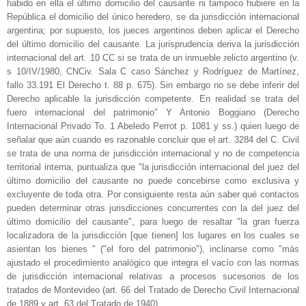
habido en ella el último domicilio del causante ni tampoco hubiere en la
República el domicilio del único heredero, se da jurisdicción internacional
argentina; por supuesto, los jueces argentinos deben aplicar el Derecho
del último domicilio del causante. La jurisprudencia deriva la jurisdicción
internacional del art. 10 CC si se trata de un inmueble relicto argentino (v.
s 10/IV/1980, CNCiv. Sala C caso Sánchez y Rodríguez de Martínez,
fallo 33.191 El Derecho t. 88 p. 675). Sin embargo no se debe inferir del
Derecho aplicable la jurisdicción competente. En realidad se trata del
fuero internacional del patrimonio" Y Antonio Boggiano (Derecho
Internacional Privado To. 1 Abeledo Perrot p. 1081 y ss.) quien luego de
señalar que aún cuando es razonable concluir que el art. 3284 del C. Civil
se trata de una norma de jurisdicción internacional y no de competencia
territorial interna, puntualiza que "la jurisdicción internacional del juez del
último domicilio del causante no puede concebirse como exclusiva y
excluyente de toda otra. Por consiguiente resta aún saber qué contactos
pueden determinar otras jurisdicciones concurrentes con la del juez del
último domicilio del causante", para luego de resaltar "la gran fuerza
localizadora de la jurisdicción [que tienen] los lugares en los cuales se
asientan los bienes " ("el foro del patrimonio"), inclinarse como "más
ajustado el procedimiento analógico que integra el vacío con las normas
de jurisdicción internacional relativas a procesos sucesorios de los
tratados de Montevideo (art. 66 del Tratado de Derecho Civil Internacional
de 1889 y art. 63 del Tratado de 1940).