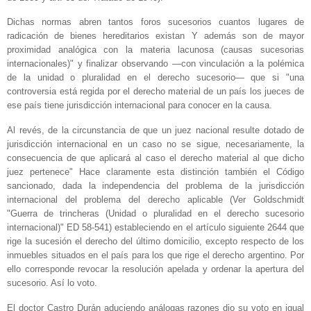
Dichas normas abren tantos foros sucesorios cuantos lugares de
radicación de bienes hereditarios existan Y además son de mayor
proximidad analógica con la materia lacunosa (causas sucesorias
internacionales)" y finalizar observando —con vinculación a la polémica
de la unidad o pluralidad en el derecho sucesorio— que si "una
controversia está regida por el derecho material de un país los jueces de
ese país tiene jurisdicción internacional para conocer en la causa.
Al revés, de la circunstancia de que un juez nacional resulte dotado de
jurisdicción internacional en un caso no se sigue, necesariamente, la
consecuencia de que aplicará al caso el derecho material al que dicho
juez pertenece" Hace claramente esta distinción también el Código
sancionado, dada la independencia del problema de la jurisdicción
internacional del problema del derecho aplicable (Ver Goldschmidt
"Guerra de trincheras (Unidad o pluralidad en el derecho sucesorio
internacional)" ED 58-541) estableciendo en el artículo siguiente 2644 que
rige la sucesión el derecho del último domicilio, excepto respecto de los
inmuebles situados en el país para los que rige el derecho argentino. Por
ello corresponde revocar la resolución apelada y ordenar la apertura del
sucesorio. Así lo voto.
El doctor Castro Durán aduciendo análogas razones dio su voto en igual