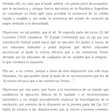
Sentado ello, es claro que el laudo arbitral –sin previo juicio de
exequátur
,
que le reconozca y otorgue fuerza ejecutoria en la República Argentina-
no constituye un título apto para acreditar la existencia de un crédito
líquido y exigible y, por ende, la existencia del estado de cesación de
pagos atribuido a la demandada.
Obsérvese, en tal sentido, que el art. 54 segunda parte del inciso (1) del
Convenio CIADI establece
: “El Estado Contratante que se rija por una
constitución federal podrá hacer que se ejecuten los laudos a través de
sus tribunales federales y podrá disponer que dichos tribunales
reconozcan al laudo la misma eficacia que a las sentencias firmes
dictadas por los tribunales de cualquiera de los estados que lo integran”,
lo que corrobora lo expuesto.
Ello así, a mi criterio, porque a tenor de esta disposición son sólo esos
tribunales, los que pueden dotar al laudo de un reconocimiento que les dé
“la misma eficacia que a las sentencias firmes…”.
Obsérvese por otra parte, que frente a la inexistencia de un tratado que
establezca la ejecución directa de lo laudado o el reconocimiento
automático y sin ningún procedimiento especial de homologación de la
resolución, por remisión de lo dispuesto en la primera parte del Cpr. 517
habrá de estarse a las disposiciones que el mismo convenio contiene,