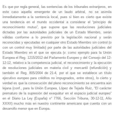
Es que por regla general, las sentencias de los tribunales extranjeros, en
este caso aquella emergente de un laudo arbitral, no se asimila
inmediatamente a la sentencia local, pues si bien es cierto que existe
una tendencia en el mundo occidental a considerar el “principio de
reconocimiento mutuo”, que supone que las resoluciones judiciales
dictadas por las autoridades judiciales de un Estado Miembro, serán
válidas conforme a lo previsto por la legislación nacional y serán
reconocidas y ejecutadas en cualquier otro Estado Miembro sin control (o
con un control muy limitado) por parte de las autoridades judiciales del
Estado Miembro en el que se ejecuta (v. como ejemplo para la Unión
Europea el Reg. 1215/2012 del Parlamento Europeo y del Consejo del 12-
12-12, relativo a la competencia judicial, el reconocimiento y la ejecución
de resoluciones judiciales en materia civil y mercantil (refundición) y
también el Reg. 805/2004 de 21-4, por el que se establece un título
ejecutivo europeo para créditos no impugnados, entre otros), lo cierto y
verdad es que la consecución del pleno reconocimiento se encuentra aún
lejana (conf., para la Unión Europea, López de Tejada Ruiz, “El carácter
prematuro de la supresión del exequátur en el espacio judicial europeo”
en el Diario La Ley (España) n° 7766, Sección Tribuna, 30-12-11, Año
XXXII) mucho más en nuestro continente americano que cuenta con un
desarrollo menor que en Europa.