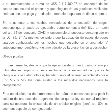
a su representada la suma de U$S 2.117.489,27 en concepto de las
costas que incurrió el proceso y que ninguna de las gestiones realizadas
-intimaciones de pago y mediación- mereció respuesta de dicha empresa.
En lo atinente a los hechos reveladores de la cesación de pagos,
sostiene que el laudo es ejecutable como sentencia definitiva en razón
del art. 54 del convenio CIADI y subsumible al supuesto contemplado en
la LC. 79, 2°. Asimismo, considera que la cesación de pagos de pagos
aparece configurada por los hechos que describe en el apartado IV,
antepenúltimo, penúltimo y último párrafo de la presentación a despacho.
Ofrece prueba.
III. Liminarmente, destaco que la ejecución de un laudo pronunciado por
tribunales extranjeros no está excluida de la necesidad de que se le
otorgue el
exequátur
; ello así, habida cuenta el régimen establecido por el
Cpr. 517 y 519 bis, que aluden a los recaudos necesarios para tal
otorgamiento.
Esta conclusión, ha de extenderse a los trámites necesarios para pedir la
quiebra de una sociedad argentina, desde que la ley concursal requiere,
para su apertura, la existencia de un crédito exigible (conf. art. 80), es
decir susceptible de ser ejecutado.