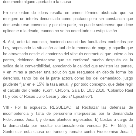
documento alguno aportado a la causa.
En ese orden de ideas resulta en primer término abstracto que se
morigere un interés denunciado como pactado pero sin constancia que
demuestre ese convenio, y por otra parte, no puede sostenerse que debe
aplicarse a la deuda, cuando no se ha acreditado su estipulación.
4.
Así, ante tal carencia, haciendo uso de las facultades conferidas por
Ley, sopesando la situación actual de la moneda de pago, y aquella que
ha atravesado desde el comienzo del vínculo contractual que uniera a las
partes, debiendo destacarse que se conformó mucho después de la
salida de la convertibilidad, apreciando la calidad que revisten las partes,
y en miras a proveer una solución que resguarde en debida forma los
derechos, tanto los de la parte actora como los del demandado, juzgo
prudente fijar en el 15% la tasa anual, y por todo concepto, que debe regir
el cálculo del crédito. (Conf. CNCom, Sala B, 10.3.2010, “Colombo Raúl
H. y otro c/ Rosas Julio Cesar y otro s/ Ejecutivo”).
VIII.- Por lo expuesto, RESUELVO: a) Rechazar las defensas de
incompetencia y falta de personería interpuestas por la demandada
Fideicomiso Josa I, y demás planteos ingresados; b) Costas a cargo de
la demandada por resultar sustancialmente vencida (C. Pr. 558), c)
Sentenciar esta causa de trance y remate contra Fideicomiso Josa I,