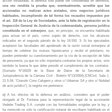
acción instaurada, la defensa sólo puede ser considerada en definitiva,
una vez rendida la prueba que, eventualmente, acredite que las
accionadas no realizan actos aislados, sino negocios jurídicos
habituales, incumpliendo de tal forma los recaudos impuestos por
el art. 118 de la Ley de Sociedades, ante la falta de registración en la
Inspección General de Justicia de la codemandada, persona jurídica
constituida en el extranjero
, que, en principio, se encuentra habilitada
para actuar en el país, como sujeto de derecho, con los alcances
indicados en el segundo párrafo de la ley 19.550. 3- Si los ejecutados
aceptaron las facultades del apoderado de la razón social extranjera al
tiempo de celebrar los mutuos hipotecarios y recibir el préstamo, no
pueden pretender su cuestionamiento por la vía de la excepción de falta
de personería, ya que no sólo importaría contrariar los propios actos, sino
también la buena fe que debe presidir el cumplimiento de los contratos.
(Sumario N°16029 de la Base de Datos de la Secretaría de
Jurisprudencia de la Cámara Civil - Boletín N°13/2004).(CNCivil, Sala J,
21.5.04,
“Ciravolo Cono Calogero y otros c/ Urbamar SA y otro s/ Nulidad
de acto jurídico”
), la negrita me pertenece.
c)
A los efectos de la defensa en análisis, considero que el poder
otorgado al Dr. Fontana para la representación legal de la accionante
Vedebe Trading S.A. cumple con las formalidades exigidas por la ley, y
ha merecido no sólo la certificación notarial de escribano habilitado en el