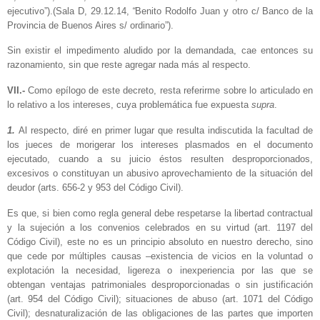
ejecutivo”).(Sala D, 29.12.14,
“
Benito Rodolfo Juan y otro c/ Banco de la
Provincia de Buenos Aires s/ ordinario”).
Sin existir el impedimento aludido por la demandada, cae entonces su
razonamiento, sin que reste agregar nada más al respecto.
VII.-
Como epílogo de este decreto, resta referirme sobre lo articulado en
lo relativo a los intereses, cuya problemática fue expuesta
supra
.
1.
Al respecto, diré en primer lugar que resulta indiscutida la facultad de
los jueces de morigerar los intereses plasmados en el documento
ejecutado, cuando a su juicio éstos resulten desproporcionados,
excesivos o constituyan un abusivo aprovechamiento de la situación del
deudor (arts. 656-2 y 953 del Código Civil).
Es que, si bien como regla general debe respetarse la libertad contractual
y la sujeción a los convenios celebrados en su virtud (art. 1197 del
Código Civil), este no es un principio absoluto en nuestro derecho, sino
que cede por múltiples causas –existencia de vicios en la voluntad o
explotación la necesidad, ligereza o inexperiencia por las que se
obtengan ventajas patrimoniales desproporcionadas o sin justificación
(art. 954 del Código Civil); situaciones de abuso (art. 1071 del Código
Civil); desnaturalización de las obligaciones de las partes que importen