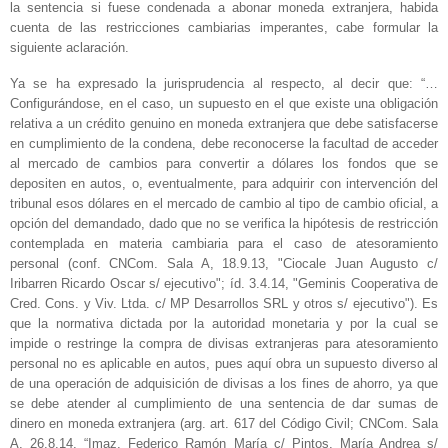
la sentencia si fuese condenada a abonar moneda extranjera, habida
cuenta de las restricciones cambiarias imperantes, cabe formular la
siguiente aclaración.
Ya se ha expresado la jurisprudencia al respecto, al decir que: “…
Configurándose, en el caso, un supuesto en el que existe una obligación
relativa a un crédito genuino en moneda extranjera que debe satisfacerse
en cumplimiento de la condena, debe reconocerse la facultad de acceder
al mercado de cambios para convertir a dólares los fondos que se
depositen en autos, o, eventualmente, para adquirir con intervención del
tribunal esos dólares en el mercado de cambio al tipo de cambio oficial, a
opción del demandado, dado que no se verifica la hipótesis de restricción
contemplada en materia cambiaria para el caso de atesoramiento
personal (conf. CNCom. Sala A, 18.9.13, "Ciocale Juan Augusto c/
Iribarren Ricardo Oscar s/ ejecutivo"; íd. 3.4.14, "Geminis Cooperativa de
Cred. Cons. y Viv. Ltda. c/ MP Desarrollos SRL y otros s/ ejecutivo"). Es
que la normativa dictada por la autoridad monetaria y por la cual se
impide o restringe la compra de divisas extranjeras para atesoramiento
personal no es aplicable en autos, pues aquí obra un supuesto diverso al
de una operación de adquisición de divisas a los fines de ahorro, ya que
se debe atender al cumplimiento de una sentencia de dar sumas de
dinero en moneda extranjera (arg. art. 617 del Código Civil; CNCom. Sala
A, 26.8.14, “Imaz, Federico Ramón María c/ Pintos, María Andrea s/