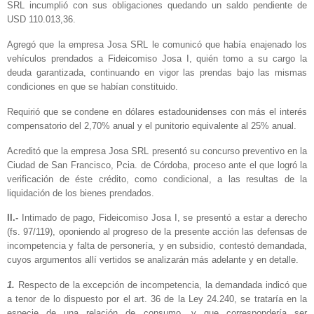
SRL incumplió con sus obligaciones quedando un saldo pendiente de
USD 110.013,36.
Agregó que la empresa Josa SRL le comunicó que había enajenado los
vehículos prendados a Fideicomiso Josa I, quién tomo a su cargo la
deuda garantizada, continuando en vigor las prendas bajo las mismas
condiciones en que se habían constituido.
Requirió que se condene en dólares estadounidenses con más el interés
compensatorio del 2,70% anual y el punitorio equivalente al 25% anual.
Acreditó que la empresa Josa SRL presentó su concurso preventivo en la
Ciudad de San Francisco, Pcia. de Córdoba, proceso ante el que logró la
verificación de éste crédito, como condicional, a las resultas de la
liquidación de los bienes prendados.
II.-
Intimado de pago, Fideicomiso Josa I, se presentó a estar a derecho
(fs. 97/119), oponiendo al progreso de la presente acción las defensas de
incompetencia y falta de personería, y en subsidio, contestó demandada,
cuyos argumentos allí vertidos se analizarán más adelante y en detalle.
1.
Respecto de la excepción de incompetencia, la demandada indicó que
a tenor de lo dispuesto por el art. 36 de la Ley 24.240, se trataría en la
especie de una relación de consumo, y que correspondería ser