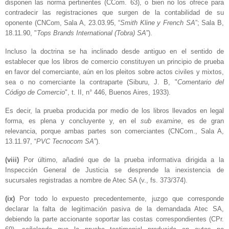
disponen las norma pertinentes (CCom. 63), o bien no los ofrece para
contradecir las registraciones que surgen de la contabilidad de su
oponente (CNCom, Sala A, 23.03.95, “
Smith Kline y French SA
”; Sala B,
18.11.90, "
Tops Brands International (Tobra) SA
”).
Incluso la doctrina se ha inclinado desde antiguo en el sentido de
establecer que los libros de comercio constituyen un principio de prueba
en favor del comerciante, aún en los pleitos sobre actos civiles y mixtos,
sea o no comerciante la contraparte (Siburu, J. B, "
Comentario del
Código de Comercio
", t. II, n° 446, Buenos Aires, 1933).
Es decir, la prueba producida por medio de los libros llevados en legal
forma, es plena y concluyente y, en el
sub examine
, es de gran
relevancia, porque ambas partes son comerciantes (CNCom., Sala A,
13.11.97, “
PVC Tecnocom SA
”).
(viii)
Por último, añadiré que de la prueba informativa dirigida a la
Inspección General de Justicia se desprende la inexistencia de
sucursales registradas a nombre de Atec SA (v., fs. 373/374).
(ix)
Por todo lo expuesto precedentemente, juzgo que corresponde
declarar la falta de legitimación pasiva de la demandada Atec SA,
debiendo la parte accionante soportar las costas correspondientes (CPr.