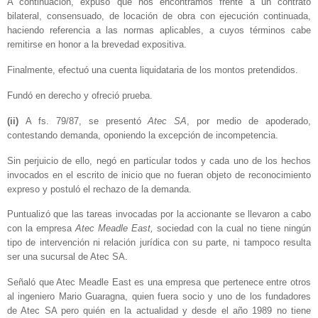
A continuación, expuso que nos encontramos frente a un contrato
bilateral, consensuado, de locación de obra con ejecución continuada,
haciendo referencia a las normas aplicables, a cuyos términos cabe
remitirse en honor a la brevedad expositiva.
Finalmente, efectuó una cuenta liquidataria de los montos pretendidos.
Fundó en derecho y ofreció prueba.
(ii)
A fs. 79/87, se presentó
Atec SA
, por medio de apoderado,
contestando demanda, oponiendo la excepción de incompetencia.
Sin perjuicio de ello, negó en particular todos y cada uno de los hechos
invocados en el escrito de inicio que no fueran objeto de reconocimiento
expreso y postuló el rechazo de la demanda.
Puntualizó que las tareas invocadas por la accionante se llevaron a cabo
con la empresa
Atec Meadle East,
sociedad con la cual no tiene ningún
tipo de intervención ni relación jurídica con su parte, ni tampoco resulta
ser una sucursal de Atec SA.
Señaló que Atec Meadle East es una empresa que pertenece entre otros
al ingeniero Mario Guaragna, quien fuera socio y uno de los fundadores
de Atec SA pero quién en la actualidad y desde el año 1989 no tiene