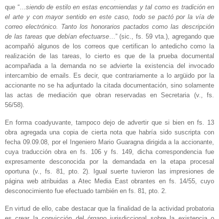
que “…
siendo de estilo en estas encomiendas y tal como es tradición en
el arte y con mayor sentido en este caso, todo se pactó por la vía de
correo electrónico. Tanto los honorarios pactados como las descripción
de las tareas que debían efectuarse
…” (sic., fs. 59 vta.), agregando que
acompañó algunos de los correos que certifican lo antedicho como la
realización de las tareas, lo cierto es que de la prueba documental
acompañada a la demanda no se advierte la existencia del invocado
intercambio de emails. Es decir, que contrariamente a lo argüido por la
accionante no se ha adjuntado la citada documentación, sino solamente
las actas de mediación que obran reservadas en Secretaria (v., fs.
56/58).
En forma coadyuvante, tampoco dejo de advertir que si bien en fs. 13
obra agregada una copia de cierta nota que habría sido suscripta con
fecha 09.09.08, por el Ingeniero Mario Guaragna dirigida a la accionante,
cuya traducción obra en fs. 106 y fs. 149, dicha correspondencia fue
expresamente desconocida por la demandada en la etapa procesal
oportuna (v., fs. 81, pto. 2). Igual suerte tuvieron las impresiones de
página web atribuidas a Atec Media East obrantes en fs. 14/55, cuyo
desconocimiento fue efectuado también en fs. 81, pto. 2.
En virtud de ello, cabe destacar que la finalidad de la actividad probatoria
es crear la convicción del órgano jurisdiccional sobre la existencia o