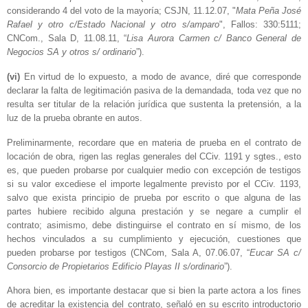
considerando 4 del voto de la mayoría; CSJN, 11.12.07, "
Mata Peña José
Rafael y otro c/Estado Nacional y otro s/amparo
", Fallos: 330:5111;
CNCom., Sala D, 11.08.11, “
Lisa Aurora Carmen c/ Banco General de
Negocios SA y otros s/ ordinario
”).
(vi)
En virtud de lo expuesto, a modo de avance, diré que corresponde
declarar la falta de legitimación pasiva de la demandada, toda vez que no
resulta ser titular de la relación jurídica que sustenta la pretensión, a la
luz de la prueba obrante en autos.
Preliminarmente, recordare que en materia de prueba en el contrato de
locación de obra, rigen las reglas generales del CCiv. 1191 y sgtes., esto
es, que pueden probarse por cualquier medio con excepción de testigos
si su valor excediese el importe legalmente previsto por el CCiv. 1193,
salvo que exista principio de prueba por escrito o que alguna de las
partes hubiere recibido alguna prestación y se negare a cumplir el
contrato; asimismo, debe distinguirse el contrato en sí mismo, de los
hechos vinculados a su cumplimiento y ejecución, cuestiones que
pueden probarse por testigos (CNCom, Sala A, 07.06.07, “
Eucar SA c/
Consorcio de Propietarios Edificio Playas II s/ordinario
”).
Ahora bien, es importante destacar que si bien la parte actora a los fines
de acreditar la existencia del contrato, señaló en su escrito introductorio