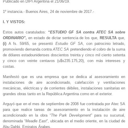
Publicado en DIPr Argentina el 21/06/19.
1º instancia.- Buenos Aires, 24 de noviembre de 2017.-
I. Y VISTOS:
Estos autos caratulados:
“ESTUDIO GF SA contra ATEC SA sobre
ORDINARIO”,
en estado de dictar sentencia de los que,
RESULTA
que,
(i)
A fs. 59/65, se presentó
Estudio GF SA
, con patrocinio letrado,
promoviendo demanda contra
ATEC SA
pretendiendo el cobro de la suma
de dólares estadounidenses doscientos treinta y cinco mil ciento setenta
y cinco con veinte centavos (u$s235.175,20), con más intereses y
costas.
Manifestó que es una empresa que se dedica al asesoramiento en
instalaciones de aire acondicionado, calefacción y ventilaciones
mecánicas, eléctricas y de corrientes débiles, instalaciones sanitarias en
grandes obras tanto en la República Argentina como en el exterior.
Arguyó que en el mes de septiembre de 2008 fue contratada por Atec SA
para que realice tareas de asesoramiento en la instalación de aire
acondicionado en la obra “
The Park Development
” para su sucursal,
denominada “
Meadle East
”, ubicada en el medio oriente, en la ciudad de
Abu Dahbi, Emiratos Árabes.