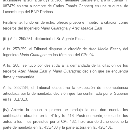
accionante la suma de u$s 37.968 mediante transferencia a la cuenta nº
087479 abierta a nombre de Carlos Tomás Grinberg en una sucursal de
Luxemburgo del BNP Paribas.
Finalmente, fundó en derecho, ofreció prueba e impetró la citación como
terceros del Ingeniero
Mario Guaragna
y
Atec Meadle East
.
(iii)
A fs. 250/251, dictaminó el Sr. Agente Fiscal.
A fs. 257/259, el Tribunal dispuso la citación de
Atec Media East
y del
Ingeniero
Mario Guaragna
en los términos del CPr. 94.
A fs. 268, se tuvo por desistida a la demandada de la citación de los
terceros
Atec Media East
y
Mario Guaragna
; decisión que se encuentra
firme y consentida.
A fs. 283/284, el Tribunal desestimó la excepción de incompetencia
articulada por la demandada; decisión que fue confirmada por el Superior
en fs. 311/313.
(iv)
Abierta la causa a prueba se produjo la que dan cuenta los
certificados obrantes en fs. 415 y fs. 418. Posteriormente, colocados los
autos a los fines previstos por el CPr. 482, hizo uso de dicho derecho la
parte demandada en fs. 433/438 y la parte actora en fs. 428/431.