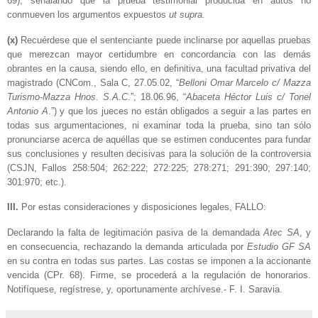
69), señalando que la prueba testimonial producida en autos no
conmueven los argumentos expuestos
ut supra.
(x)
Recuérdese que el sentenciante puede inclinarse por aquellas pruebas
que merezcan mayor certidumbre en concordancia con las demás
obrantes en la causa, siendo ello, en definitiva, una facultad privativa del
magistrado (CNCom., Sala C, 27.05.02, “
Belloni Omar Marcelo c/ Mazza
Turismo-Mazza Hnos. S.A.C
.”; 18.06.96, “
Abaceta Héctor Luis c/ Tonel
Antonio A
.”) y que los jueces no están obligados a seguir a las partes en
todas sus argumentaciones, ni examinar toda la prueba, sino tan sólo
pronunciarse acerca de aquéllas que se estimen conducentes para fundar
sus conclusiones y resulten decisivas para la solución de la controversia
(CSJN, Fallos 258:504; 262:222; 272:225; 278:271; 291:390; 297:140;
301:970; etc.).
III.
Por estas consideraciones y disposiciones legales, FALLO:
Declarando la falta de legitimación pasiva de la demandada
Atec SA
, y
en consecuencia, rechazando la demanda articulada por
Estudio GF SA
en su contra en todas sus partes. Las costas se imponen a la accionante
vencida (CPr. 68). Firme, se procederá a la regulación de honorarios.
Notifíquese, regístrese, y, oportunamente archívese.- F. I. Saravia.