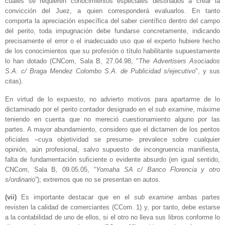
cuales se requieren conocimientos especiales destinados a crear la
convicción del Juez, a quien corresponderá evaluarlos. En tanto
comporta la apreciación específica del saber científico dentro del campo
del perito, toda impugnación debe fundarse concretamente, indicando
precisamente el error o el inadecuado uso que el experto hubiere hecho
de los conocimientos que su profesión o título habilitante supuestamente
lo han dotado (CNCom, Sala B, 27.04.98, "
The Advertisers Asociados
S.A. c/ Braga Mendez Colombo S.A. de Publicidad s/ejecutivo
", y sus
citas).
En virtud de lo expuesto, no advierto motivos para apartarme de lo
dictaminado por el perito contador designado en el
sub examine
, máxime
teniendo en cuenta que no mereció cuestionamiento alguno por las
partes. A mayor abundamiento, considero que el dictamen de los peritos
oficiales –cuya objetividad se presume- prevalece sobre cualquier
opinión, aún profesional, salvo supuesto de incongruencia manifiesta,
falta de fundamentación suficiente o evidente absurdo (en igual sentido,
CNCom, Sala B, 09.05.05, “
Yomaha SA c/ Banco Florencia y otro
s/ordinario
”); extremos que no se presentan en autos.
(vii)
Es importante destacar que en el
sub examine
ambas partes
revisten la calidad de comerciantes (CCom. 1) y, por tanto, debe estarse
a la contabilidad de uno de ellos, si el otro no lleva sus libros conforme lo