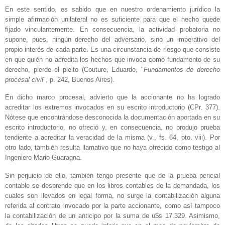
En este sentido, es sabido que en nuestro ordenamiento jurídico la
simple afirmación unilateral no es suficiente para que el hecho quede
fijado vinculantemente. En consecuencia, la actividad probatoria no
supone, pues, ningún derecho del adversario, sino un imperativo del
propio interés de cada parte. Es una circunstancia de riesgo que consiste
en que quién no acredita los hechos que invoca como fundamento de su
derecho, pierde el pleito (Couture, Eduardo, "
Fundamentos de derecho
procesal civil
", p. 242, Buenos Aires).
En dicho marco procesal, advierto que la accionante no ha logrado
acreditar los extremos invocados en su escrito introductorio (CPr. 377).
Nótese que encontrándose desconocida la documentación aportada en su
escrito introductorio, no ofreció y, en consecuencia, no produjo prueba
tendiente a acreditar la veracidad de la misma (v., fs. 64, pto. viii). Por
otro lado, también resulta llamativo que no haya ofrecido como testigo al
Ingeniero Mario Guaragna.
Sin perjuicio de ello, también tengo presente que de la prueba pericial
contable se desprende que en los libros contables de la demandada, los
cuales son llevados en legal forma, no surge la contabilización alguna
referida al contrato invocado por la parte accionante, como así tampoco
la contabilización de un anticipo por la suma de u$s 17.329. Asimismo,