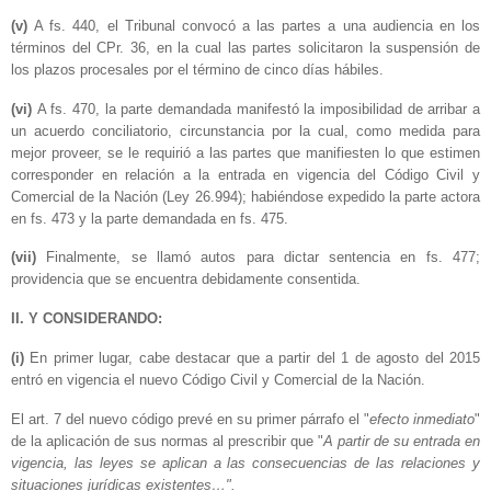
(v)
A fs. 440, el Tribunal convocó a las partes a una audiencia en los
términos del CPr. 36, en la cual las partes solicitaron la suspensión de
los plazos procesales por el término de cinco días hábiles.
(vi)
A fs. 470, la parte demandada manifestó la imposibilidad de arribar a
un acuerdo conciliatorio, circunstancia por la cual, como medida para
mejor proveer, se le requirió a las partes que manifiesten lo que estimen
corresponder en relación a la entrada en vigencia del Código Civil y
Comercial de la Nación (Ley 26.994); habiéndose expedido la parte actora
en fs. 473 y la parte demandada en fs. 475.
(vii)
Finalmente, se llamó autos para dictar sentencia en fs. 477;
providencia que se encuentra debidamente consentida.
II. Y CONSIDERANDO:
(i)
En primer lugar, cabe destacar que a partir del 1 de agosto del 2015
entró en vigencia el nuevo Código Civil y Comercial de la Nación.
El art. 7 del nuevo código prevé en su primer párrafo el "
efecto inmediato
"
de la aplicación de sus normas al prescribir que "
A partir de su entrada en
vigencia, las leyes se aplican a las consecuencias de las relaciones y
situaciones jurídicas existentes…".