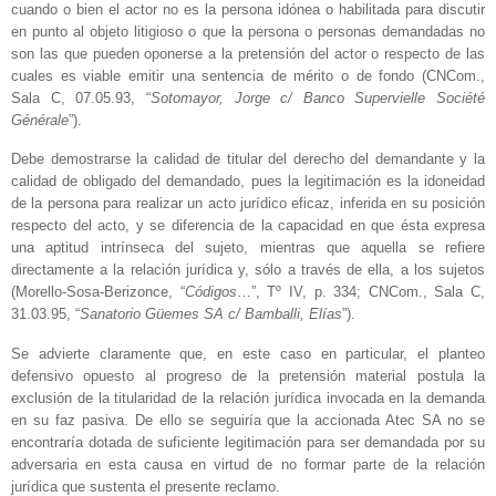
cuando o bien el actor no es la persona idónea o habilitada para discutir
en punto al objeto litigioso o que la persona o personas demandadas no
son las que pueden oponerse a la pretensión del actor o respecto de las
cuales es viable emitir una sentencia de mérito o de fondo (CNCom.,
Sala C, 07.05.93, “
Sotomayor, Jorge c/ Banco Supervielle Société
Générale
”).
Debe demostrarse la calidad de titular del derecho del demandante y la
calidad de obligado del demandado, pues la legitimación es la idoneidad
de la persona para realizar un acto jurídico eficaz, inferida en su posición
respecto del acto, y se diferencia de la capacidad en que ésta expresa
una aptitud intrínseca del sujeto, mientras que aquella se refiere
directamente a la relación jurídica y, sólo a través de ella, a los sujetos
(Morello-Sosa-Berizonce, “
Códigos
…”, Tº IV, p. 334; CNCom., Sala C,
31.03.95, “
Sanatorio Güemes SA c/ Bamballi, Elías
”).
Se advierte claramente que, en este caso en particular, el planteo
defensivo opuesto al progreso de la pretensión material postula la
exclusión de la titularidad de la relación jurídica invocada en la demanda
en su faz pasiva. De ello se seguiría que la accionada Atec SA no se
encontraría dotada de suficiente legitimación para ser demandada por su
adversaria en esta causa en virtud de no formar parte de la relación
jurídica que sustenta el presente reclamo.