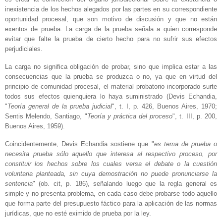
inexistencia de los hechos alegados por las partes en su correspondiente
oportunidad procesal, que son motivo de discusión y que no están
exentos de prueba. La carga de la prueba señala a quien corresponde
evitar que falte la prueba de cierto hecho para no sufrir sus efectos
perjudiciales.
La carga no significa obligación de probar, sino que implica estar a las
consecuencias que la prueba se produzca o no, ya que en virtud del
principio de comunidad procesal, el material probatorio incorporado surte
todos sus efectos quienquiera lo haya suministrado (Devis Echandia,
"
Teoría general de la prueba judicial
", t. I, p. 426, Buenos Aires, 1970;
Sentis Melendo, Santiago, "
Teoría y práctica del proceso
", t. III, p. 200,
Buenos Aires, 1959).
Coincidentemente, Devis Echandia sostiene que "
es tema de prueba o
necesita prueba sólo aquello que interesa al respectivo proceso, por
constituir los hechos sobre los cuales versa el debate o la cuestión
voluntaria planteada, sin cuya demostración no puede pronunciarse la
sentencia
" (ob. cit, p. 186), señalando luego que la regla general es
simple y no presenta problema, en cada caso debe probarse todo aquello
que forma parte del presupuesto fáctico para la aplicación de las normas
jurídicas, que no esté eximido de prueba por la ley.