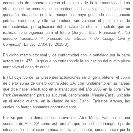
consagrado de manera expresa el principio de la irretroactividad. Los
efectos que se produzcan con posterioridad a la vigencia de la norma
quedarán atrapados en ella, aunque los haya generado una situación
jurídica existente, y ello se produce sin vulnerar el principio de la
irretroactividad, por aplicación del principio del efecto inmediato, que en
realidad tiene vigencia para el futuro (Junyent Bas, Francisco A.,
"El
derecho transitorio. A propósito del artículo 7 del Código Civil y
Comercial
", La Ley, 27.04.15, 2015-B).
En dicho marco procesal y de conformidad con lo señalado por la parte
actora en fs. 473, juzgo que no corresponde la aplicación del nuevo plexo
normativo al caso de autos.
(ii)
El objetivo de las presentes actuaciones se dirige a obtener el cobro
de cierta suma de dinero contra Atec SA, con fundamento en las tareas
que dice haber efectuado en el transcurso del año 2008 en la obra “
The
Park Development
” para su sucursal, denominada “
Meadle East
”, ubicada
en el medio oriente, en la ciudad de Abu Dahbi, Emiratos Árabes, las
cuales no fueron abonadas oportunamente.
Por su parte, la demandada sostuvo que Atec Media East no es una
sucursal de Atec SA como así también que no ha tenido ningún tipo de
intervención ni relación jurídica con la accionante, circunstancia por la