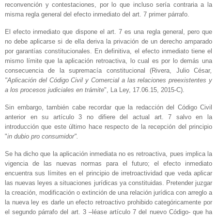
reconvención y contestaciones, por lo que incluso sería contraria a la
misma regla general del efecto inmediato del art. 7 primer párrafo.
El efecto inmediato que dispone el art. 7 es una regla general, pero que
no debe aplicarse si de ella deriva la privación de un derecho amparado
por garantías constitucionales. En definitiva, el efecto inmediato tiene el
mismo límite que la aplicación retroactiva, lo cual es por lo demás una
consecuencia de la supremacía constitucional (Rivera, Julio César
,
"Aplicación del Código Civil y Comercial a las relaciones preexistentes y
a los procesos judiciales en trámite
", La Ley, 17.06.15, 2015-C).
Sin embargo, también cabe recordar que la redacción del Código Civil
anterior en su artículo 3 no difiere del actual art. 7 salvo en la
introducción que este último hace respecto de la recepción del principio
"
in dubio pro consumidor".
Se ha dicho que la aplicación inmediata no es retroactiva, pues implica la
vigencia de las nuevas normas para el futuro; el efecto inmediato
encuentra sus límites en el principio de irretroactividad que veda aplicar
las nuevas leyes a situaciones jurídicas ya constituidas. Pretender juzgar
la creación, modificación o extinción de una relación jurídica con arreglo a
la nueva ley es darle un efecto retroactivo prohibido categóricamente por
el segundo párrafo del art. 3 –léase artículo 7 del nuevo Código- que ha