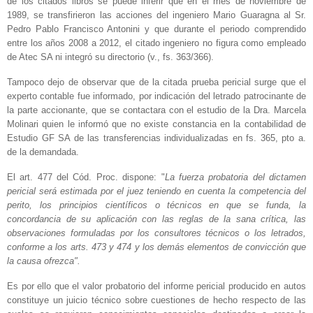
de los citados libros se puede inferir que en el mes de noviembre de
1989, se transfirieron las acciones del ingeniero Mario Guaragna al Sr.
Pedro Pablo Francisco Antonini y que durante el periodo comprendido
entre los años 2008 a 2012, el citado ingeniero no figura como empleado
de Atec SA ni integró su directorio (v., fs. 363/366).
Tampoco dejo de observar que de la citada prueba pericial surge que el
experto contable fue informado, por indicación del letrado patrocinante de
la parte accionante, que se contactara con el estudio de la Dra. Marcela
Molinari quien le informó que no existe constancia en la contabilidad de
Estudio GF SA de las transferencias individualizadas en fs. 365, pto a.
de la demandada.
El art. 477 del Cód. Proc. dispone: "
La fuerza probatoria del dictamen
pericial será estimada por el juez teniendo en cuenta la competencia del
perito, los principios científicos o técnicos en que se funda, la
concordancia de su aplicación con las reglas de la sana crítica, las
observaciones formuladas por los consultores técnicos o los letrados,
conforme a los arts. 473 y 474 y los demás elementos de convicción que
la causa ofrezca".
Es por ello que el valor probatorio del informe pericial producido en autos
constituye un juicio técnico sobre cuestiones de hecho respecto de las