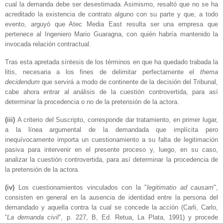
cual la demanda debe ser desestimada. Asimismo, resaltó que no se ha
acreditado la existencia de contrato alguno con su parte y que, a todo
evento, arguyó que Atec Media East resulta ser una empresa que
pertenece al Ingeniero Mario Guaragna, con quién habría mantenido la
invocada relación contractual.
Tras esta apretada síntesis de los términos en que ha quedado trabada la
litis, necesaria a los fines de delimitar perfectamente el
thema
decidendum
que servirá a modo de continente de la decisión del Tribunal,
cabe ahora entrar al análisis de la cuestión controvertida, para así
determinar la procedencia o no de la pretensión de la actora.
(iii)
A criterio del Suscripto, corresponde dar tratamiento, en primer lugar,
a la línea argumental de la demandada que implícita pero
inequívocamente importa un cuestionamiento a su falta de legitimación
pasiva para intervenir en el presente proceso y, luego, en su caso,
analizar la cuestión controvertida, para así determinar la procedencia de
la pretensión de la actora.
(iv)
Los cuestionamientos vinculados con la "
legitimatio ad causam
",
consisten en general en la ausencia de identidad entre la persona del
demandado y aquella contra la cual se concede la acción (Carli, Carlo,
“
La demanda civil
”, p. 227, B, Ed. Retua, La Plata, 1991) y procede