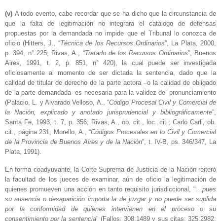
(v)
A todo evento, cabe recordar que se ha dicho que la circunstancia de
que la falta de legitimación no integrara el catálogo de defensas
propuestas por la demandada no impide que el Tribunal lo conozca de
oficio (Hitters, J., “
Técnica de los Recursos Ordinarios
”, La Plata, 2000,
p. 394, n° 225; Rivas, A., “
Tratado de los Recursos Ordinarios
”, Buenos
Aires, 1991, t. 2, p. 851, n° 420), la cual puede ser investigada
oficiosamente al momento de ser dictada la sentencia, dado que la
calidad de titular de derecho de la parte actora –o la calidad de obligado
de la parte demandada- es necesaria para la validez del pronunciamiento
(Palacio, L. y Alvarado Velloso, A., “
Código Procesal Civil y Comercial de
la Nación, explicado y anotado jurisprudencial y bibliográficamente
”,
Santa Fe, 1993, t. 7, p. 356; Rivas, A., ob. cit., loc. cit.; Carlo Carli, ob.
cit., página 231; Morello, A., “
Códigos Procesales en lo Civil y Comercial
de la Provincia de Buenos Aires y de la Nación
”, t. IV-B, ps. 346/347, La
Plata, 1991).
En forma coadyuvante, la Corte Suprema de Justicia de la Nación reiteró
la facultad de los jueces de examinar, aún de oficio la legitimación de
quienes promueven una acción en tanto requisito jurisdiccional, "…
pues
su ausencia o desaparición importa la de juzgar y no puede ser suplida
por la conformidad de quienes intervienen en el proceso o su
consentimiento por la sentencia
" (Fallos: 308:1489 y sus citas; 325:2982;