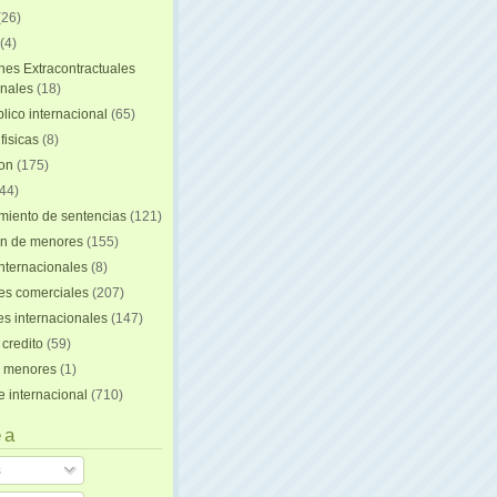
(26)
(4)
nes Extracontractuales
onales
(18)
lico internacional
(65)
fisicas
(8)
ion
(175)
44)
iento de sentencias
(121)
on de menores
(155)
nternacionales
(8)
es comerciales
(207)
s internacionales
(147)
 credito
(59)
e menores
(1)
e internacional
(710)
 a
s