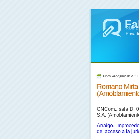
Fa
RUMBO 
Privad
lunes, 24 de junio de 2019
Romano Mirta L
(Amoblamient
CNCom., sala D, 0
S.A. (Amoblamient
Arraigo. Improced
del acceso a la jur