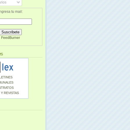
rios
ngresa tu mail:
FeedBurner
es
LETINES
BUNALES
NTRATOS
 Y REVISTAS