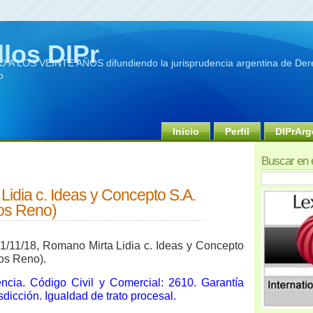
llos DIPr
A LOS VEINTE AÑOS difundiendo la jurisprudencia argentina de Dere
o
Inicio
Perfil
DIPrArg
Buscar en 
idia c. Ideas y Concepto S.A.
os Reno)
1/11/18, Romano Mirta Lidia c. Ideas y Concepto
os Reno).
encia. Código Civil y Comercial: 2610. Garantía
isdicción. Igualdad de trato procesal.