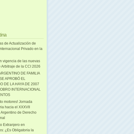
tina
as de Actualización de
nternacional Privado en la
n vigencia de las nuevas
 Arbitraje de la CCI 2026
ARGENTINO DE FAMILIA
 SE APROBÓ EL
O DE LA HAYA DE 2007
OBRO INTERNACIONAL
ENTOS
o motores! Jornada
ria hacia el XXXVII
 Argentino de Derecho
onal
o Extranjero en
s: ¿Es Obligatoria la