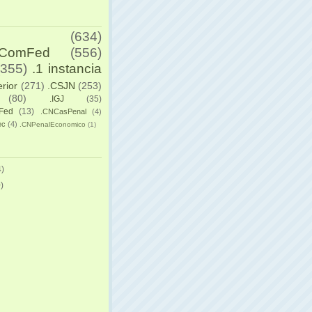
(634)
yComFed
(556)
(355)
.1 instancia
erior
(271)
.CSJN
(253)
(80)
.IGJ
(35)
Fed
(13)
.CNCasPenal
(4)
ec
(4)
.CNPenalEconomico
(1)
)
)