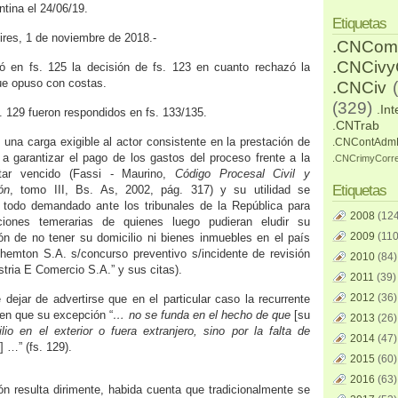
tina el 24/06/19.
Etiquetas
ires, 1 de noviembre de 2018.-
.CNCom
.CNCiv
 en fs. 125 la decisión de fs. 123 en cuanto rechazó la
ue opuso con costas.
.CNCiv
(329)
.Int
 129 fueron respondidos en fs. 133/135.
.CNTrab
e una carga exigible al actor consistente en la prestación de
.CNContAdm
a garantizar el pago de los gastos del proceso frente a la
.CNCrimyCorr
ltar vencido (Fassi - Maurino,
Código Procesal Civil y
Etiquetas
ón
, tomo III, Bs. As, 2002, pág. 317) y su utilidad se
e todo demandado ante los tribunales de la República para
2008
(124
ciones temerarias de quienes luego pudieran eludir su
2009
(110
ón de no tener su domicilio ni bienes inmuebles en el país
Chemton S.A. s/concurso preventivo s/incidente de revisión
2010
(84)
stria E Comercio S.A.” y sus citas).
2011
(39)
2012
(36)
 dejar de advertirse que en el particular caso la recurrente
 en que su excepción “
… no se funda en el hecho de que
[su
2013
(26)
lio en el exterior o fuera extranjero, sino por la falta de
2014
(47)
] …” (fs. 129).
2015
(60)
2016
(63)
n resulta dirimente, habida cuenta que tradicionalmente se