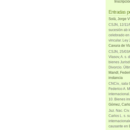
Inscripci
Entradas p
Solá, Jorge V
CSJN, 12/11/9
sucesión ab i
celebrado en 
vincular. Ley
Cavura de Vla
CSJN, 25/03/6
Vlasov, A. s. 
bienes Jurisd
Divorcio. Últi
Mandl, Federi
instancia
CNCiv., sala 
Federico A. M
internacional
10. Bienes in
Gómez, Carlo
Juz. Nac. Civ
Carlos L. s. 
internacional
causante en 