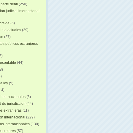
 parte debil
(250)
on judicial internacional
previa
(6)
intelectuales
(29)
ion
(27)
s publicos extranjeros
8)
resentable
(44)
8)
)
a ley
(5)
14)
 internacionales
(3)
 de jurisdiccion
(44)
es extranjeras
(11)
on internacional
(229)
os internacionales
(130)
autelares
(57)