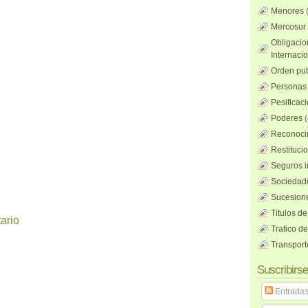
Menores
Mercosur
Obligacio
Internaci
Orden pub
Personas 
Pesificac
Poderes
(
Reconocim
Restituci
Seguros i
Sociedad
Sucesione
Titulos de
ario
Trafico d
Transport
Suscribirse
Entrada