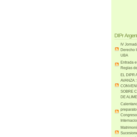
DIPr Argen
IV Jornad
Derecho I
UBA
Entrada e
Reglas de
EL DIPR 
AVANZA:
CONVENI
SOBRE C
DE ALIM
Calentand
preparato
Congreso
Internaci
Matrimoni
Sucesione