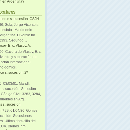
ón en Argentina?
opulares
icente s. sucesión. CSJN
6, Solá, Jorge Vicente s.
ntestato . Matrimonio
Argentina. Divorcio no
 2393. Segundo ...
sov, E. c. Vlasov, A.
0, Cavura de Vlasov, E. c.
divorcio y separación de
icción internacional.
mo domicil...
co s. sucesión. 2º
C, 03/03/81, Mandl,
. s. sucesión. Sucesión
. Código Civil: 3283, 3284,
muebles en Arg...
s s. sucesión
. nº 29, 01/04/86, Gómez,
sucesión. Sucesiones
es. Último domicilio del
EUA. Bienes inm...