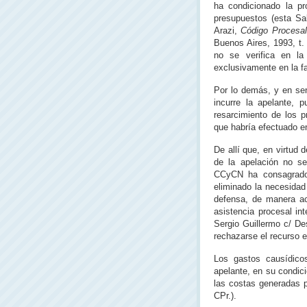
ha condicionado la pr
presupuestos (esta Sa
Arazi,
Código Procesal
Buenos Aires, 1993, t.
no se verifica en la
exclusivamente en la fa
Por lo demás, y en sen
incurre la apelante, 
resarcimiento de los 
que habría efectuado en
De allí que, en virtud
de la apelación no se
CCyCN ha consagrado l
eliminado la necesidad
defensa, de manera aco
asistencia procesal i
Sergio Guillermo c/ De
rechazarse el recurso e
Los gastos causídico
apelante, en su condic
las costas generadas p
CPr.).