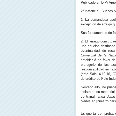
Publicado en DIPr Argen
2º instancia.- Buenos A
1. La demandada apeló
excepción de arraigo q
Sus fundamentos de fs.
2. El arraigo constituy
una caución destinada 
eventualidad de resu
Comercial de la Naci
estableció en favor d
protegerlo de las ac
responsabilidad en raz
(esta Sala, 4.10.16, “
de crédito de Polo Indu
Sentado ello, no puede
insiste en su memorial
contraria]
tenga domici
bienes en
[nuestro país
Es que tal comprobació