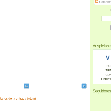
Comenta
I
Auspiciant
BO
TRI
CO
LIBROS
Seguidores
arios de la entrada (Atom)