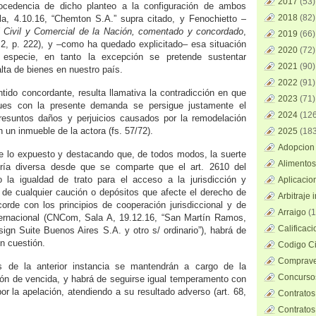
2017
(53)
ocedencia de dicho planteo a la configuración de ambos
2018
(82)
la, 4.10.16, “Chemton S.A.” supra citado, y Fenochietto –
 Civil y Comercial de la Nación, comentado y concordado
,
2019
(66)
 2, p. 222), y –como ha quedado explicitado– esa situación
2020
(72)
 especie, en tanto la excepción se pretende sustentar
2021
(90)
lta de bienes en nuestro país.
2022
(91)
tido concordante, resulta llamativa la contradicción en que
2023
(71)
pues con la presente demanda se persigue justamente el
2024
(126
presuntos daños y perjuicios causados por la remodelación
 un inmueble de la actora (fs. 57/72).
2025
(183
Adopcion 
 de lo expuesto y destacando que, de todos modos, la suerte
Alimentos
ría diversa desde que se comparte que el art. 2610 del
a igualdad de trato para el acceso a la jurisdicción y
Aplicacio
 de cualquier caución o depósitos que afecte el derecho de
Arbitraje 
rde con los principios de cooperación jurisdiccional y de
Arraigo
(1
nternacional (CNCom, Sala A, 19.12.16, “San Martín Ramos,
Calificac
sign Suite Buenos Aires S.A. y otro s/ ordinario”), habrá de
n cuestión.
Codigo Ci
Comprave
s de la anterior instancia se mantendrán a cargo de la
Concursos
ión de vencida, y habrá de seguirse igual temperamento con
or la apelación, atendiendo a su resultado adverso (art. 68,
Contratos
Contratos