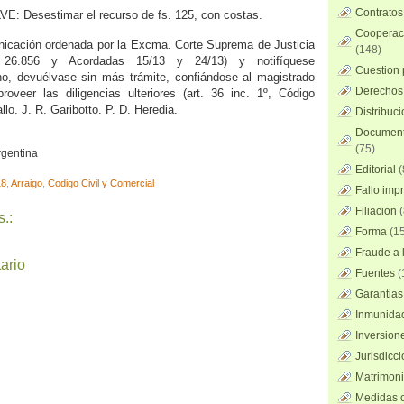
Contratos
VE: Desestimar el recurso de fs. 125, con costas.
Cooperaci
icación ordenada por la Excma. Corte Suprema de Justicia
(148)
26.856 y Acordadas 15/13 y 24/13) y notifíquese
Cuestion 
ho, devuélvase sin más trámite, confiándose al magistrado
Derechos 
roveer las diligencias ulteriores (art. 36 inc. 1º, Código
lo. J. R. Garibotto. P. D. Heredia.
Distribuc
Documento
(75)
rgentina
Editorial
(
18
,
Arraigo
,
Codigo Civil y Comercial
Fallo imp
Filiacion
(
.:
Forma
(15
Fraude a l
ario
Fuentes
(
Garantias
Inmunidad
Inversion
Jurisdicci
Matrimoni
Medidas c