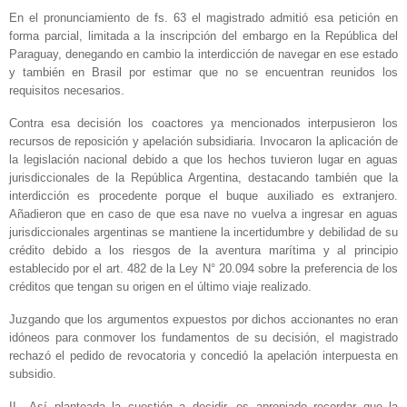
En el pronunciamiento de fs. 63 el magistrado admitió esa petición en
forma parcial, limitada a la inscripción del embargo en la República del
Paraguay, denegando en cambio la interdicción de navegar en ese estado
y también en Brasil por estimar que no se encuentran reunidos los
requisitos necesarios.
Contra esa decisión los coactores ya mencionados interpusieron los
recursos de reposición y apelación subsidiaria. Invocaron la aplicación de
la legislación nacional debido a que los hechos tuvieron lugar en aguas
jurisdiccionales de la República Argentina, destacando también que la
interdicción es procedente porque el buque auxiliado es extranjero.
Añadieron que en caso de que esa nave no vuelva a ingresar en aguas
jurisdiccionales argentinas se mantiene la incertidumbre y debilidad de su
crédito debido a los riesgos de la aventura marítima y al principio
establecido por el art. 482 de la Ley N° 20.094 sobre la preferencia de los
créditos que tengan su origen en el último viaje realizado.
Juzgando que los argumentos expuestos por dichos accionantes no eran
idóneos para conmover los fundamentos de su decisión, el magistrado
rechazó el pedido de revocatoria y concedió la apelación interpuesta en
subsidio.
II.- Así planteada la cuestión a decidir, es apropiado recordar que la