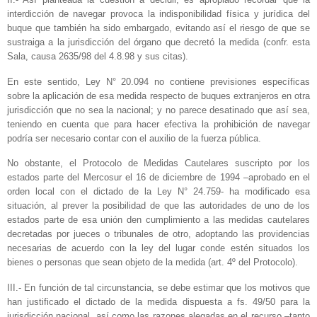
interdicción de navegar provoca la indisponibilidad física y jurídica del
buque que también ha sido embargado, evitando así el riesgo de que se
sustraiga a la jurisdicción del órgano que decretó la medida (confr. esta
Sala, causa 2635/98 del 4.8.98 y sus citas).
En este sentido, Ley N° 20.094 no contiene previsiones específicas
sobre la aplicación de esa medida respecto de buques extranjeros en otra
jurisdicción que no sea la nacional; y no parece desatinado que así sea,
teniendo en cuenta que para hacer efectiva la prohibición de navegar
podría ser necesario contar con el auxilio de la fuerza pública.
No obstante, el Protocolo de Medidas Cautelares suscripto por los
estados parte del Mercosur el 16 de diciembre de 1994 –aprobado en el
orden local con el dictado de la Ley N° 24.759- ha modificado esa
situación, al prever la posibilidad de que las autoridades de uno de los
estados parte de esa unión den cumplimiento a las medidas cautelares
decretadas por jueces o tribunales de otro, adoptando las providencias
necesarias de acuerdo con la ley del lugar conde estén situados los
bienes o personas que sean objeto de la medida (art. 4º del Protocolo).
III.- En función de tal circunstancia, se debe estimar que los motivos que
han justificado el dictado de la medida dispuesta a fs. 49/50 para la
jurisdicción nacional, así como las razones alegadas en el recurso –tanto