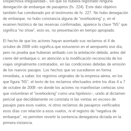
sospechosa irregularidad–, sin que se hubiera registrado ninguna
denegación de embarque de pasajeros (fs. 224). Este dato objetivo
también fue corroborado por el testimonio de fs. 227. No hubo denegación
de embarque, no hubo constancia alguna de “overbooking” y, en el
examen histórico de las reservas confirmadas, aparece la clave “NS” que
significa “no show”, esto es, no presentación en tiempo apropiado.
El hecho de que los actores hayan asentado sus reclamos el 4 de
octubre de 2008 sólo significa que estuvieron en el aeropuerto ese día,
pero no prueba que hubieran arribado con la antelación debida, antes del
cierre del embarque o, en atención a la modificación reconocida de los
viajes originalmente contratados, en las condiciones debidas de emisión
de los nuevos pasajes. Los hechos que se sucedieron en forma
inmediata, a saber, los registros originales de la empresa aérea, en los
que figura “NS”, el texto de los reclamos efectuados entre los días 4 a 7
de octubre de 2008 –en donde los actores no manifiestan certezas sino
que vislumbran el “overbooking” como una hipótesis–, unido al dictamen
pericial que decididamente no constata ni las ventas en exceso de
pasajes para esos vuelos, ni otros reclamos de pasajeros verificados
esos días con relación a esos vuelos, ni el registro de “negativa de
embarque”, no permiten revertir la sentencia denegatoria dictada en la
primera instancia.