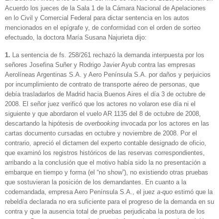
Acuerdo los jueces de la Sala 1 de la Cámara Nacional de Apelaciones
en lo Civil y Comercial Federal para dictar sentencia en los autos
mencionados en el epígrafe y, de conformidad con el orden de sorteo
efectuado, la doctora María Susana Najurieta dijo:
1.
La sentencia de fs. 258/261 rechazó la demanda interpuesta por los
señores Josefina Suñer y Rodrigo Javier Ayub contra las empresas
Aerolíneas Argentinas S.A. y Aero Península S.A. por daños y perjuicios
por incumplimiento de contrato de transporte aéreo de personas, que
debía trasladarlos de Madrid hacia Buenos Aires el día 3 de octubre de
2008. El señor juez verificó que los actores no volaron ese día ni el
siguiente y que abordaron el vuelo AR 1135 del 8 de octubre de 2008,
descartando la hipótesis de
overbooking
invocada por los actores en las
cartas documento cursadas en octubre y noviembre de 2008. Por el
contrario, apreció el dictamen del experto contable designado de oficio,
que examinó los registros históricos de las reservas correspondientes,
arribando a la conclusión que el motivo había sido la no presentación a
embarque en tiempo y forma (el “no show”), no existiendo otras pruebas
que sostuvieran la posición de los demandantes. En cuanto a la
codemandada, empresa Aero Península S.A., el juez
a-quo
estimó que la
rebeldía declarada no era suficiente para el progreso de la demanda en su
contra y que la ausencia total de pruebas perjudicaba la postura de los