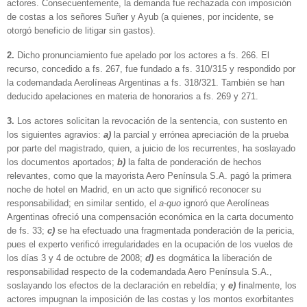
actores. Consecuentemente, la demanda fue rechazada con imposición
de costas a los señores Suñer y Ayub (a quienes, por incidente, se
otorgó beneficio de litigar sin gastos).
2.
Dicho pronunciamiento fue apelado por los actores a fs. 266. El
recurso, concedido a fs. 267, fue fundado a fs. 310/315 y respondido por
la codemandada Aerolíneas Argentinas a fs. 318/321. También se han
deducido apelaciones en materia de honorarios a fs. 269 y 271.
3.
Los actores solicitan la revocación de la sentencia, con sustento en
los siguientes agravios:
a)
la parcial y errónea apreciación de la prueba
por parte del magistrado, quien, a juicio de los recurrentes, ha soslayado
los documentos aportados;
b)
la falta de ponderación de hechos
relevantes, como que la mayorista Aero Península S.A. pagó la primera
noche de hotel en Madrid, en un acto que significó reconocer su
responsabilidad; en similar sentido, el
a-quo
ignoró que Aerolíneas
Argentinas ofreció una compensación económica en la carta documento
de fs. 33;
c)
se ha efectuado una fragmentada ponderación de la pericia,
pues el experto verificó irregularidades en la ocupación de los vuelos de
los días 3 y 4 de octubre de 2008;
d)
es dogmática la liberación de
responsabilidad respecto de la codemandada Aero Península S.A.,
soslayando los efectos de la declaración en rebeldía; y
e)
finalmente, los
actores impugnan la imposición de las costas y los montos exorbitantes