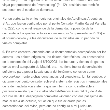
viajar por problemas de “overbooking” (fs. 12), posición que también
sostienen en el escrito de demanda.
Por su parte, tanto en los registros originales de Aerolíneas Argentinas
S.A., que fueron verificados por el perito Contador Martín Rafael Parrella
(fs. 222), como en el responde de la demanda, la posición de la
demandada fue que los actores no viajaron por “no presentación” (NS) en
el horario debido y a las dificultades de reubicarlos en un período de
vuelos completos.
6.
En este contexto, entiendo que la documentación acompañada por los
actores –los tickets originales, los tickets electrónicos, las constancias
de la concreción del viaje el 8/10/2008, las facturas y tickets de gastos
varios en el aeropuerto de Madrid, etc.– no tiene fuerza de convicción
suficiente para probar la existencia del fenómeno conocido como
overbooking
, frente a otras constancias del expediente. En tal sentido, el
dictamen del perito contador sobre el sistema de registros internacionales
de la demandada –un sistema que se informa como inalterable
a
posteriori
– revela que los vuelos Madrid-Buenos Aires del 3 y del 4 de
octubre de 2008 despegaron completos –incluso con dos pasajeros de
más el día 4 de octubre, situación que fue aclarada por las
características del avión, pero que no configura a mi juicio una