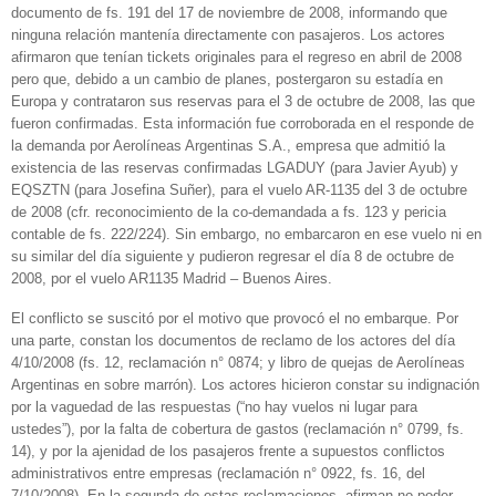
documento de fs. 191 del 17 de noviembre de 2008, informando que
ninguna relación mantenía directamente con pasajeros. Los actores
afirmaron que tenían tickets originales para el regreso en abril de 2008
pero que, debido a un cambio de planes, postergaron su estadía en
Europa y contrataron sus reservas para el 3 de octubre de 2008, las que
fueron confirmadas. Esta información fue corroborada en el responde de
la demanda por Aerolíneas Argentinas S.A., empresa que admitió la
existencia de las reservas confirmadas LGADUY (para Javier Ayub) y
EQSZTN (para Josefina Suñer), para el vuelo AR-1135 del 3 de octubre
de 2008 (cfr. reconocimiento de la co-demandada a fs. 123 y pericia
contable de fs. 222/224). Sin embargo, no embarcaron en ese vuelo ni en
su similar del día siguiente y pudieron regresar el día 8 de octubre de
2008, por el vuelo AR1135 Madrid –
Buenos Aires.
El conflicto se suscitó por el motivo que provocó el no embarque. Por
una parte, constan los documentos de reclamo de los actores del día
4/10/2008 (fs. 12, reclamación n° 0874; y libro de quejas de Aerolíneas
Argentinas en sobre marrón). Los actores hicieron constar su indignación
por la vaguedad de las respuestas (“no hay vuelos ni lugar para
ustedes”), por la falta de cobertura de gastos (reclamación n° 0799, fs.
14), y por la ajenidad de los pasajeros frente a supuestos conflictos
administrativos entre empresas (reclamación n° 0922, fs. 16, del
7/10/2008). En la segunda de estas reclamaciones, afirman no poder