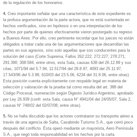
de la regulación de los honorarios.
4.
Creo importante señalar que una característica de este expediente es
la profusa argumentación de la parte actora, que no está sustentada en
hechos verificados, sino en hipótesis o en una interpretación de los
hechos por parte de quienes efectivamente vieron postergado su regreso
a Buenos Aires. Por ello, creo pertinente recordar que los jueces no están
obligados a tratar cada una de las argumentaciones que desarrollan las
partes en sus agravios, sino solo aquellas que son conducentes para la
solución del caso (Corte Suprema, Fallos 262:222; 272:227; 278:271;
291:390; 308:584, entre otros, esta Sala, causas 638 del 26.12.89 y sus
citas, 1071/94 del 5.7.94, 11.517/94 del 28.8.97, 4093 del 25.11.97,
17.543/96 del 5.3.98, 610/03 del 23.5.06, 6234 del 31.8.06, entre otras).
Esta posición cuenta explícitamente con respaldo legal en materia de
selección y valoración de la prueba tal como resulta del art. 388 del
Código Procesal, numeración según Digesto Jurídico Argentino, aprobado
por Ley 26.939 (confr. esta Sala, causa N° 4941/04 del 24/05/07; Sala 2,
causas N° 748/02 del 02/07/08; entre otras).
5.
No se halla discutido que los actores contrataron su transporte aéreo a
través de una agencia de Salta, Casabindo Turismo S.A., que cerró poco
después del conflicto. Ésta operó mediante un mayorista, Aero Península
S.A., que negó toda responsabilidad en los hechos por la carta