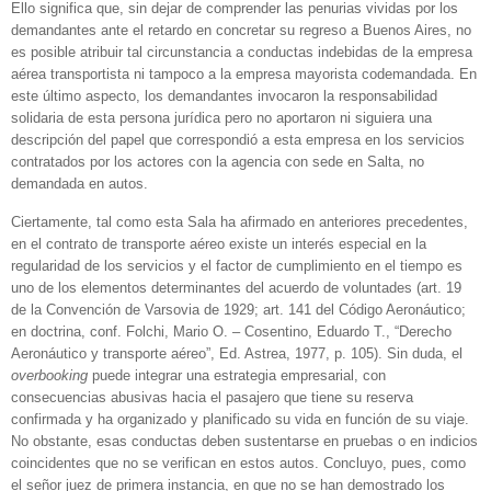
Ello significa que, sin dejar de comprender las penurias vividas por los
demandantes ante el retardo en concretar su regreso a Buenos Aires, no
es posible atribuir tal circunstancia a conductas indebidas de la empresa
aérea transportista ni tampoco a la empresa mayorista codemandada. En
este último aspecto, los demandantes invocaron la responsabilidad
solidaria de esta persona jurídica pero no aportaron ni siguiera una
descripción del papel que correspondió a esta empresa en los servicios
contratados por los actores con la agencia con sede en Salta, no
demandada en autos.
Ciertamente, tal como esta Sala ha afirmado en anteriores precedentes,
en el contrato de transporte aéreo existe un interés especial en la
regularidad de los servicios y el factor de cumplimiento en el tiempo es
uno de los elementos determinantes del acuerdo de voluntades (art. 19
de la Convención de Varsovia de 1929; art. 141 del Código Aeronáutico;
en doctrina, conf. Folchi, Mario O. – Cosentino, Eduardo T., “Derecho
Aeronáutico y transporte aéreo”, Ed. Astrea, 1977, p. 105). Sin duda, el
overbooking
puede integrar una estrategia empresarial, con
consecuencias abusivas hacia el pasajero que tiene su reserva
confirmada y ha organizado y planificado su vida en función de su viaje.
No obstante, esas conductas deben sustentarse en pruebas o en indicios
coincidentes que no se verifican en estos autos. Concluyo, pues, como
el señor juez de primera instancia, en que no se han demostrado los