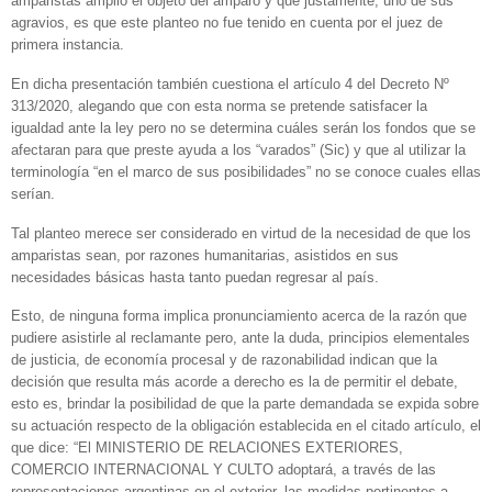
amparistas amplió el objeto del amparo y que justamente, uno de sus
agravios, es que este planteo no fue tenido en cuenta por el juez de
primera instancia.
En dicha presentación también cuestiona el artículo 4 del Decreto Nº
313/2020, alegando que con esta norma se pretende satisfacer la
igualdad ante la ley pero no se determina cuáles serán los fondos que se
afectaran para que preste ayuda a los “varados” (Sic) y que al utilizar la
terminología “en el marco de sus posibilidades” no se conoce cuales ellas
serían.
Tal planteo merece ser considerado en virtud de la necesidad de que los
amparistas sean, por razones humanitarias, asistidos en sus
necesidades básicas hasta tanto puedan regresar al país.
Esto, de ninguna forma implica pronunciamiento acerca de la razón que
pudiere asistirle al reclamante pero, ante la duda, principios elementales
de justicia, de economía procesal y de razonabilidad indican que la
decisión que resulta más acorde a derecho es la de permitir el debate,
esto es, brindar la posibilidad de que la parte demandada se expida sobre
su actuación respecto de la obligación establecida en el citado artículo, el
que dice: “El MINISTERIO DE RELACIONES EXTERIORES,
COMERCIO INTERNACIONAL Y CULTO adoptará, a través de las
representaciones argentinas en el exterior, las medidas pertinentes a