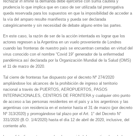
rechazar
in limine
la demanda debe ejercerse con suma cautela y
prudencia lo que implica que en caso de ser utilizada tal prerrogativa
queda reservada para los supuestos en que la imposibilidad de acceder a
la vía del amparo resulte manifiesta y pueda ser declarada
categóricamente y sin necesidad de debate alguno entre las partes.
En este caso, la razón de ser de la acción intentada es lograr que los
actores regresen a la Argentina en un vuelo proveniente de Londres
cuando las fronteras de nuestro país se encuentran cerradas en virtud del
virus conocido con el nombre “Covid 19” generador de la enfermedad
pandémica así declarada por la Organización Mundial de la Salud (OMS)
el 11 de marzo de 2020.
Tal cierre de fronteras fue dispuesto por el decreto Nº 274/2020
ampliándose los alcances de la prohibición de ingreso al territorio
nacional a través de PUERTOS, AEROPUERTOS, PASOS
INTERNACIONALES, CENTROS DE FRONTERA y cualquier otro punto
de acceso a las personas residentes en el país y a los argentinos y las
argentinas con residencia en el exterior hasta el 31 de marzo (por decreto
Nº 313/2020) y prorrogándose tal plazo por el Art. 1° del Decreto N°
331/2020 (B.O. 1/4/2020) hasta el día 12 de abril de 2020, inclusive, del
corriente año.