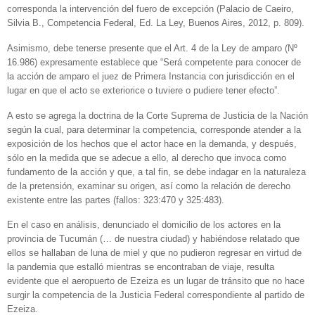
corresponda la intervención del fuero de excepción (Palacio de Caeiro,
Silvia B., Competencia Federal, Ed. La Ley, Buenos Aires, 2012, p. 809).
Asimismo, debe tenerse presente que el Art. 4 de la Ley de amparo (Nº
16.986) expresamente establece que “Será competente para conocer de
la acción de amparo el juez de Primera Instancia con jurisdicción en el
lugar en que el acto se exteriorice o tuviere o pudiere tener efecto”.
A esto se agrega la doctrina de la Corte Suprema de Justicia de la Nación
según la cual, para determinar la competencia, corresponde atender a la
exposición de los hechos que el actor hace en la demanda, y después,
sólo en la medida que se adecue a ello, al derecho que invoca como
fundamento de la acción y que, a tal fin, se debe indagar en la naturaleza
de la pretensión, examinar su origen, así como la relación de derecho
existente entre las partes (fallos: 323:470 y 325:483).
En el caso en análisis, denunciado el domicilio de los actores en la
provincia de Tucumán (… de nuestra ciudad) y habiéndose relatado que
ellos se hallaban de luna de miel y que no pudieron regresar en virtud de
la pandemia que estalló mientras se encontraban de viaje, resulta
evidente que el aeropuerto de Ezeiza es un lugar de tránsito que no hace
surgir la competencia de la Justicia Federal correspondiente al partido de
Ezeiza.