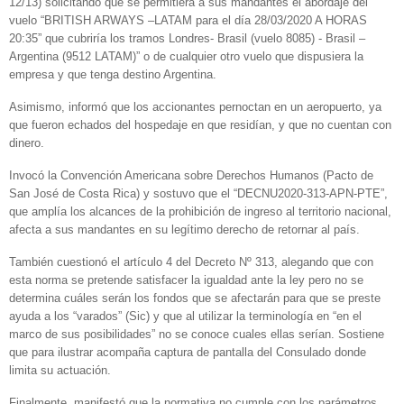
12/13) solicitando que se permitiera a sus mandantes el abordaje del
vuelo “BRITISH ARWAYS –LATAM para el día 28/03/2020 A HORAS
20:35” que cubriría los tramos Londres- Brasil (vuelo 8085) - Brasil –
Argentina (9512 LATAM)” o de cualquier otro vuelo que dispusiera la
empresa y que tenga destino Argentina.
Asimismo, informó que los accionantes pernoctan en un aeropuerto, ya
que fueron echados del hospedaje en que residían, y que no cuentan con
dinero.
Invocó la Convención Americana sobre Derechos Humanos (Pacto de
San José de Costa Rica) y sostuvo que el “DECNU2020-313-APN-PTE”,
que amplía los alcances de la prohibición de ingreso al territorio nacional,
afecta a sus mandantes en su legítimo derecho de retornar al país.
También cuestionó el artículo 4 del Decreto Nº 313, alegando que con
esta norma se pretende satisfacer la igualdad ante la ley pero no se
determina cuáles serán los fondos que se afectarán para que se preste
ayuda a los “varados” (Sic) y que al utilizar la terminología en “en el
marco de sus posibilidades” no se conoce cuales ellas serían. Sostiene
que para ilustrar acompaña captura de pantalla del Consulado donde
limita su actuación.
Finalmente, manifestó que la normativa no cumple con los parámetros