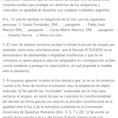
constitucionales para proteger los derechos de los amparistas y
colocarlos en igualdad de derechos con cualquier ciudadano argentino.
A fs. 14 solicitó también la integración de la Litis con las siguientes
personas: 1. Gisela Fernández, DNI: …, pasaporte: …; Pablo José
Marcico DNI …, pasaporte …; Lucas Alberto Marcico, DNI …, pasaporte
…; Gerardo Harves …y Mauro Azcona ….
2. El Juez de anterior instancia rechazó
in limine
la acción de amparo por
entender, entre otras consideraciones, que el Decreto N°313/2020 no es
demostrativo de arbitrariedad o ilegalidad manifiestas y que no se
vislumbra un grave perjuicio para los amparados en contraposición al bien
común tendiente a proteger la salud pública, al cual propende la medida
ante la pandemia.
3. Al expresar agravios la parte actora destaca que: a) no se ha tenido en
cuenta a los fines de resolver el presente caso la ampliación de objeto
realizada. b) No admite las “vicisitudes” analizadas por el Juez para
rechazar el amparo, en razón de que se cuestionó la constitucionalidad
del decreto en forma parcial con relación al principio constitucional de la
igualdad ante la ley y de la normativa contenida en la Convención
Americana de Derechos Humanos (Arts. 4, 5, 7 y 22). c) No existe un
estado de excepción a la luz del mismo Tratado Internacional con