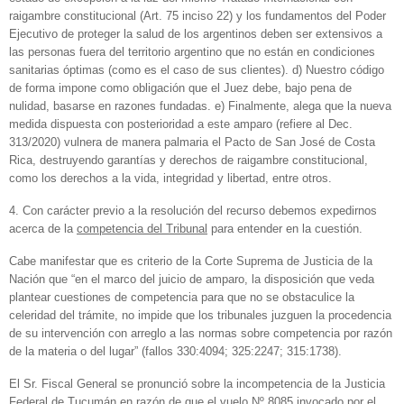
raigambre constitucional (Art. 75 inciso 22) y los fundamentos del Poder
Ejecutivo de proteger la salud de los argentinos deben ser extensivos a
las personas fuera del territorio argentino que no están en condiciones
sanitarias óptimas (como es el caso de sus clientes). d) Nuestro código
de forma impone como obligación que el Juez debe, bajo pena de
nulidad, basarse en razones fundadas. e) Finalmente, alega que la nueva
medida dispuesta con posterioridad a este amparo (refiere al Dec.
313/2020) vulnera de manera palmaria el Pacto de San José de Costa
Rica, destruyendo garantías y derechos de raigambre constitucional,
como los derechos a la vida, integridad y libertad, entre otros.
4. Con carácter previo a la resolución del recurso debemos expedirnos
acerca de la
competencia del Tribunal
para entender en la cuestión.
Cabe manifestar que es criterio de la Corte Suprema de Justicia de la
Nación que “en el marco del juicio de amparo, la disposición que veda
plantear cuestiones de competencia para que no se obstaculice la
celeridad del trámite, no impide que los tribunales juzguen la procedencia
de su intervención con arreglo a las normas sobre competencia por razón
de la materia o del lugar” (fallos 330:4094; 325:2247; 315:1738).
El Sr. Fiscal General se pronunció sobre la incompetencia de la Justicia
Federal de Tucumán en razón de que el vuelo Nº 8085 invocado por el