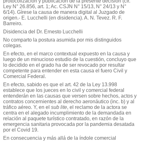
protocolización y publicación de la presente decisión (cfr.
Ley N° 26.856, art. 1; Ac. CSJN N° 15/13, N° 24/13 y N°
6/14). Gírese la causa de manera digital al Juzgado de
origen.-
E. Lucchelli (en disidencia). A. N. Tevez. R. F.
Barreiro.
Disidencia del Dr. Ernesto Lucchelli
No comparto la postura asumida por mis distinguidos
colegas.
En efecto, en el marco contextual expuesto en la causa y
luego de un minucioso estudio de la cuestión, concluyo que
lo decidido en el grado ha de ser revocado por resultar
competente para entender en esta causa el fuero Civil y
Comercial Federal.
En efecto, sabido es que el art. 42 de la Ley 13.998
establece que los jueces en lo civil y comercial federal
entenderán en las causas que versen sobre hechos, actos y
contratos concernientes al derecho aeronáutico (inc. b) y al
tráfico aéreo. Y, en el
sub lite
, el reclamo de la actora se
centra en el alegado incumplimiento de la demandada en
relación al paquete turístico contratado, en razón de la
emergencia sanitaria provocada por la pandemia desatada
por el Covid 19.
En consecuencia y más allá de la índole comercial