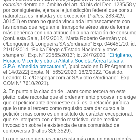
examine
dentro del ámbito del art. 43 bis del Dec. 1285/58 y
por consiguiente, ajena a la jurisdicción federal que por su
naturaleza es limitada y de excepción (
Fallos:
283:429;
301:51) en tanto no queda vinculada intrínsecamente con
las normas que regulan el transporte aéreo sino de forma
más genérica con una atribución a una relación de consumo
(conf. esta Sala, 14/2/2012, “Marta Roberto Germán y ot.
c/Longueira & Longueira SA s/ordinario” Exp. 046451/10, íd.
21/10/2014, “Pulka Diego c/Estado Nacional y otros
s/amparo”, Exp. N° 22565/2013”; íd. 24/7/2020,
“Cirigliano,
Horacio Vicente y otro c/ Alitalia Societa Aérea Italiana
S.P.A. s/medida precautoria”
, [publicado en DIPr Argentina
el 14/02/22] Expte. N° 5652/2020; 18/2/2022, “Gestido,
Leandro D. c/Despegar.com.ar SA y otro s/ordinario”, Exp.
COM N° 7610/2021).
3.
En punto a la citación de Latam como tercera en este
pleito, cabe recordar que el ordenamiento procesal no exige
que el peticionante demuestre cuál es la relación jurídica
que lo une al tercero como requisito para dar curso a la
petición; mas como es un instituto de carácter excepcional,
que se interpreta con criterio restrictivo, debe mediar
invocación sobre la existencia de una comunidad de
controversia (Fallos 326:3529).
Lo que se requiere es que exista más que un mero interés