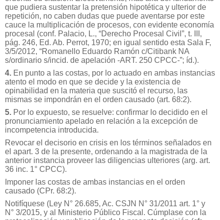
que pudiera sustentar la pretensión hipotética y ulterior de
repetición, no caben dudas que puede aventarse por este
cauce la multiplicación de procesos, con evidente economía
procesal (conf. Palacio, L., “Derecho Procesal Civil”, t. III,
pág. 246, Ed. Ab. Perrot, 1970; en igual sentido esta Sala F,
3/5/2012, “Romanello Eduardo Ramón c/Citibank NA
s/ordinario s/incid. de apelación -ART. 250 CPCC-”; íd.).
4.
En punto a las costas, por lo actuado en ambas instancias
atento el modo en que se decide y la existencia de
opinabilidad en la materia que suscitó el recurso, las
mismas se impondrán en el orden causado (art. 68:2).
5.
Por lo expuesto, se resuelve: confirmar lo decidido en el
pronunciamiento apelado en relación a la excepción de
incompetencia introducida.
Revocar el decisorio en crisis en los términos señalados en
el apart. 3 de la presente, ordenando a la magistrada de la
anterior instancia proveer las diligencias ulteriores (arg. art.
36 inc. 1° CPCC).
Imponer las costas de ambas instancias en el orden
causado (CPr. 68:2).
Notifíquese (Ley N° 26.685, Ac. CSJN N° 31/2011 art. 1° y
N° 3/2015, y al Ministerio Público Fiscal. Cúmplase con la