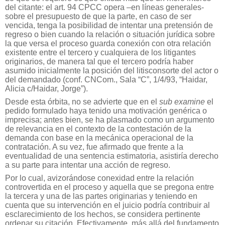
del citante: el art. 94 CPCC opera –en líneas generales-
sobre el presupuesto de que la parte, en caso de ser
vencida, tenga la posibilidad de intentar una pretensión de
regreso o bien cuando la relación o situación jurídica sobre
la que versa el proceso guarda conexión con otra relación
existente entre el tercero y cualquiera de los litigantes
originarios, de manera tal que el tercero podría haber
asumido inicialmente la posición del litisconsorte del actor o
del demandado (conf. CNCom., Sala “C”, 1/4/93, “Haidar,
Alicia c/Haidar, Jorge”).
Desde esta órbita, no se advierte que en el
sub examine
el
pedido formulado haya tenido una motivación genérica o
imprecisa; antes bien, se ha plasmado como un argumento
de relevancia en el contexto de la contestación de la
demanda con base en la mecánica operacional de la
contratación. A su vez, fue afirmado que frente a la
eventualidad de una sentencia estimatoria, asistiría derecho
a su parte para intentar una acción de regreso.
Por lo cual, avizorándose conexidad entre la relación
controvertida en el proceso y aquella que se pregona entre
la tercera y una de las partes originarias y teniendo en
cuenta que su intervención en el juicio podría contribuir al
esclarecimiento de los hechos, se considera pertinente
ordenar su citación. Efectivamente, más allá del fundamento