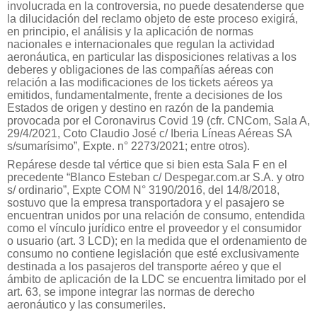
involucrada en la controversia, no puede desatenderse que
la dilucidación del reclamo objeto de este proceso exigirá,
en principio, el análisis y la aplicación de normas
nacionales e internacionales que regulan la actividad
aeronáutica, en particular las disposiciones relativas a los
deberes y obligaciones de las compañías aéreas con
relación a las modificaciones de los tickets aéreos ya
emitidos, fundamentalmente, frente a decisiones de los
Estados de origen y destino en razón de la pandemia
provocada por el Coronavirus Covid 19 (cfr. CNCom, Sala A,
29/4/2021, Coto Claudio José c/ Iberia Líneas Aéreas SA
s/sumarísimo”, Expte. n° 2273/2021; entre otros).
Repárese desde tal vértice que si bien esta Sala F en el
precedente “Blanco Esteban c/ Despegar.com.ar S.A. y otro
s/ ordinario”, Expte COM N° 3190/2016, del 14/8/2018,
sostuvo que la empresa transportadora y el pasajero se
encuentran unidos por una relación de consumo, entendida
como el vínculo jurídico entre el proveedor y el consumidor
o usuario (art. 3 LCD); en la medida que el ordenamiento de
consumo no contiene legislación que esté exclusivamente
destinada a los pasajeros del transporte aéreo y que el
ámbito de aplicación de la LDC se encuentra limitado por el
art. 63, se impone integrar las normas de derecho
aeronáutico y las consumeriles.