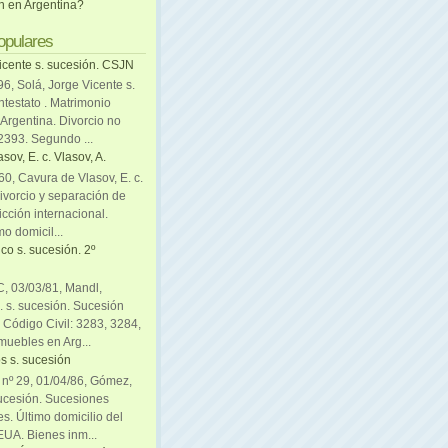
ón en Argentina?
opulares
icente s. sucesión. CSJN
6, Solá, Jorge Vicente s.
ntestato . Matrimonio
Argentina. Divorcio no
 2393. Segundo ...
sov, E. c. Vlasov, A.
0, Cavura de Vlasov, E. c.
divorcio y separación de
icción internacional.
mo domicil...
co s. sucesión. 2º
C, 03/03/81, Mandl,
. s. sucesión. Sucesión
. Código Civil: 3283, 3284,
muebles en Arg...
s s. sucesión
. nº 29, 01/04/86, Gómez,
sucesión. Sucesiones
es. Último domicilio del
EUA. Bienes inm...