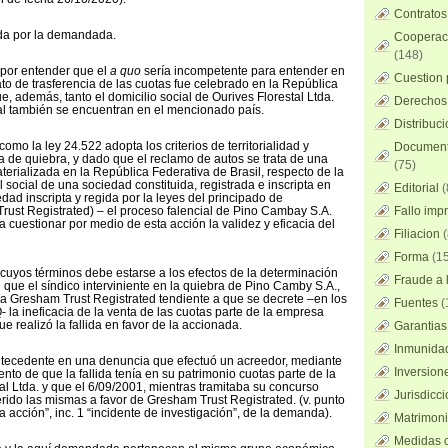
Contratos
ada por la demandada.
Cooperaci
(148)
 por entender que el
a quo
sería incompetente para entender en
Cuestion 
ato de trasferencia de las cuotas fue celebrado en la República
ue, además, tanto el domicilio social de Ourives Florestal Ltda.
Derechos 
al también se encuentran en el mencionado país.
Distribuc
mo la ley 24.522 adopta los criterios de territorialidad y
Documento
ia de quiebra, y dado que el reclamo de autos se trata de una
(75)
terializada en la República Federativa de Brasil, respecto de la
al social de una sociedad constituida, registrada e inscripta en
Editorial
(
edad inscripta y regida por la leyes del principado de
rust Registrated) – el proceso falencial de Pino Cambay S.A.
Fallo imp
a cuestionar por medio de esta acción la validez y eficacia del
Filiacion
(
Forma
(15
 a cuyos términos debe estarse a los efectos de la determinación
Fraude a l
 que el síndico interviniente en la quiebra de Pino Camby S.A.,
a Gresham Trust Registrated tendiente a que se decrete –en los
Fuentes
(
- la ineficacia de la venta de las cuotas parte de la empresa
ue realizó la fallida en favor de la accionada.
Garantias
Inmunidad
antecedente en una denuncia que efectuó un acreedor, mediante
Inversion
nto de que la fallida tenía en su patrimonio cuotas parte de la
al Ltda. y que el 6/09/2001, mientras tramitaba su concurso
Jurisdicci
erido las mismas a favor de Gresham Trust Registrated. (v. punto
ta acción”, inc. 1 “incidente de investigación”, de la demanda).
Matrimoni
Medidas c