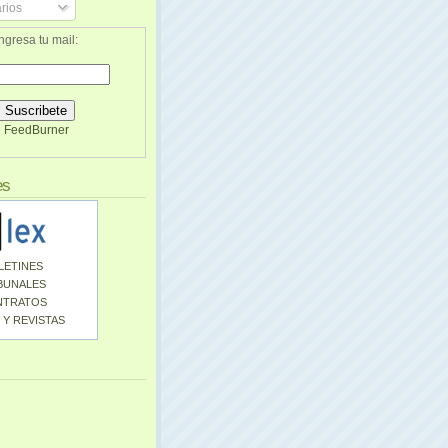
rios
ngresa tu mail:
FeedBurner
es
LETINES
BUNALES
NTRATOS
 Y REVISTAS