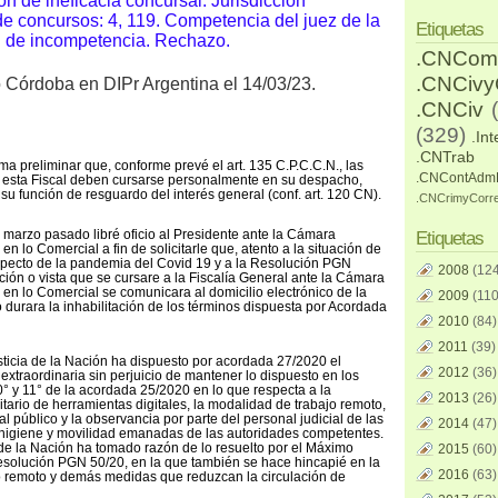
ión de ineficacia concursal. Jurisdicción
de concursos: 4, 119. Competencia del juez de la
Etiquetas
n de incompetencia. Rechazo.
.CNCom
.CNCiv
o Córdoba en DIPr Argentina el 14/03/23.
.CNCiv
(329)
.Int
.CNTrab
ma preliminar que, conforme prevé el art. 135 C.P.C.C.N., las
.CNContAdm
 a esta Fiscal deben cursarse personalmente en su despacho,
 su función de resguardo del interés general (conf. art. 120 CN).
.CNCrimyCorr
 marzo pasado libré oficio al Presidente ante la Cámara
Etiquetas
n lo Comercial a fin de solicitarle que, atento a la situación de
specto de la pandemia del Covid 19 y a la Resolución PGN
2008
(124
ción o vista que se cursare a la Fiscalía General ante la Cámara
en lo Comercial se comunicara al domicilio electrónico de la
2009
(110
 durara la inhabilitación de los términos dispuesta por Acordada
2010
(84)
2011
(39)
ticia de la Nación ha dispuesto por acordada 27/2020 el
2012
(36)
 extraordinaria sin perjuicio de mantener lo dispuesto en los
0° y 11° de la acordada 25/2020 en lo que respecta a la
2013
(26)
ritario de herramientas digitales, la modalidad de trabajo remoto,
al público y la observancia por parte del personal judicial de las
2014
(47)
higiene y movilidad emanadas de las autoridades competentes.
de la Nación ha tomado razón de lo resuelto por el Máximo
2015
(60)
resolución PGN 50/20, en la que también se hace hincapié en la
2016
(63)
jo remoto y demás medidas que reduzcan la circulación de