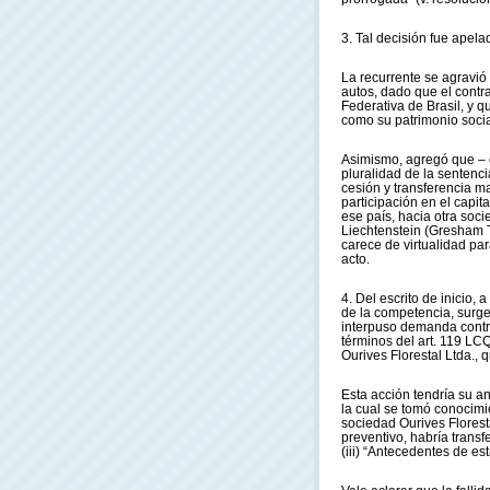
3. Tal decisión fue apel
La recurrente se agravió
autos, dado que el contr
Federativa de Brasil, y q
como su patrimonio soci
Asimismo, agregó que – co
pluralidad de la sentenc
cesión y transferencia ma
participación en el capit
ese país, hacia otra soci
Liechtenstein (Gresham T
carece de virtualidad par
acto.
4. Del escrito de inicio,
de la competencia, surge
interpuso demanda contr
términos del art. 119 LCQ
Ourives Florestal Ltda., q
Esta acción tendría su 
la cual se tomó conocimie
sociedad Ourives Florest
preventivo, habría transf
(iii) “Antecedentes de es