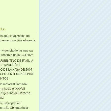
tina
as de Actualización de
nternacional Privado en la
n vigencia de las nuevas
 Arbitraje de la CCI 2026
ARGENTINO DE FAMILIA
 SE APROBÓ EL
O DE LA HAYA DE 2007
OBRO INTERNACIONAL
ENTOS
o motores! Jornada
ria hacia el XXXVII
 Argentino de Derecho
onal
o Extranjero en
s: ¿Es Obligatoria la