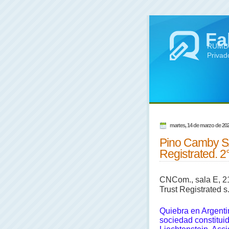
Fa
RUMBO 
Privad
martes, 14 de marzo de 20
Pino Camby SA
Registrated. 2°
CNCom., sala E, 21
Trust Registrated s.
Quiebra en Argenti
sociedad constitui