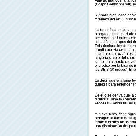
Vale aclarar que la fal
(Grupo Goldschmindt). (v
5. Ahora bien, cabe desta
términos del art. 119 de l
Dicho artículo establece
otorgados en el período 
acreedores, si quien cele
cesación de pagos del de
Esta declaración debe r
tramita por vía ordinaria
incidente. La acción es ej
mayoría simple del capita
sometida a tributo previo
el crédito por la tasa de 
los SEIS (6) meses”. El 
Es decir que la misma le
quiebra para entender en
De ello se deriva que la
territorial, sino la conce
Procesal Concursal. Adap
A lo expuesto, cabe agreg
persigue la tutela de la
frente a ciertos actos re
una disminución del patri