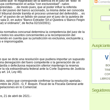
uelto que “el magistrado de la falencia es el juez de "todo" el
Comenta
uya conformación el actúa "con exclusividad" –salvo
revistas- …de modo pues, que al poder influir la referida
I
ón del pasivo del banco accionado, la misma debe ser conocida
 del tribunal donde tramita el proceso universal del defendido… es
e" el pasivo de un fallido sin pasar por el juez de la quiebra de
, sala D, en autos “Banco Extrader SA s/ Quiebra c/ Banco Feigin
l) s/ ordinario”, de fecha 02/10/2001).
ia normativa concursal determina la competencia del juez de la
 todos los asuntos concernientes a la recomposición del
eniendo en cuenta que su jurisdicción es exclusiva, excluyente y,
o e improrrogable.
Auspiciant
de que se dicte una resolución que pudiera importar un supuesto
, una denegación del fuero competente o la generación de un
, tardía o defectuosa reparación ulterior mantengo la reserva
BO
r la vía extraordinaria federal ante la Corte Suprema de Justicia
TRI
 art. 14, Ley 48).
CO
LIBROS
stos, opino que corresponde confirmar la resolución apelada.-
mbre de 2020.- G. F. Boquin. Fiscal de la Fiscalía General ante
pelaciones en lo Comercial.
Seguidores
es, 21 de abril de 2021.-