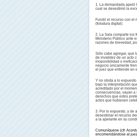
1. La demandada apeló la 
cual se desestimó la exc
Fundó el recurso con el m
(foliatura digital).
2. La Sala comparte los
Ministerio Público ante 
razones de brevedad, por
Sólo cabe agregar, que la
de invalidez de un acto 
inoponibilidad o ineficac
negocio únicamente frent
el juez que entiende en e
Y no obsta a lo expuesto 
bajo la interpretación qu
acreditado por el moment
consecuencias, vayan a s
derechos que estos preten
actos que hubiesen cele
3. Por lo expuesto, y de 
desestimar el recurso de
a la apelante en su condi
Comuníquese (cfr. Acorda
encomendándose al juez de