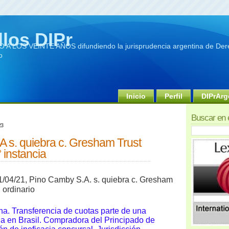
llos DIPr
A LOS VEINTE AÑOS difundiendo la jurisprudencia argentina de Dere
o
Inicio
Perfil
DIPrArg
Buscar en 
23
 s. quiebra c. Gresham Trust
 instancia
/04/21, Pino Camby S.A. s. quiebra c. Gresham
 ordinario
na. Transferencia de cuotas parte de una
da en Brasil. Compradora d
el Principado de