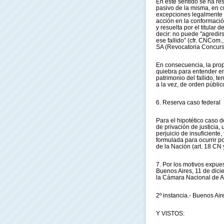
En este sentido se ha res
pasivo de la misma, en c
excepciones legalmente p
acción en la conformaci
y resuelta por el titular
decir: no puede "agredirs
ese fallido” (cfr. CNCom.
SA (Revocatoria Concursa
En consecuencia, la prop
quiebra para entender en
patrimonio del fallido, t
a la vez, de orden públic
6. Reserva caso federal
Para el hipotético caso 
de privación de justicia
perjuicio de insuficiente
formulada para ocurrir po
de la Nación (art. 18 CN y
7. Por los motivos expue
Buenos Aires, 11 de dicie
la Cámara Nacional de A
2º instancia.- Buenos Air
Y VISTOS: