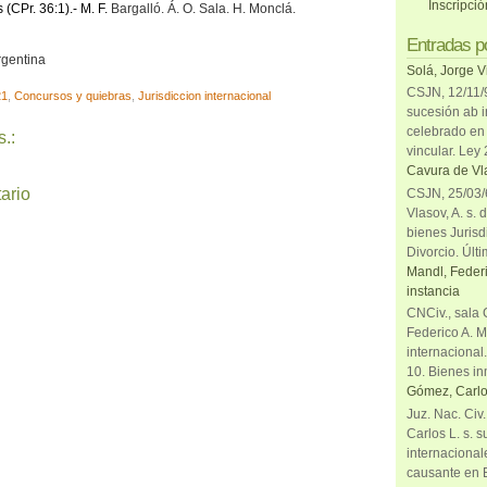
Inscripci
s (CPr. 36:1).-
M. F.
Bargalló. Á. O. Sala. H. Monclá.
Entradas p
rgentina
Solá, Jorge V
CSJN, 12/11/9
21
,
Concursos y quiebras
,
Jurisdiccion internacional
sucesión ab i
celebrado en 
.:
vincular. Ley
Cavura de Vla
ario
CSJN, 25/03/6
Vlasov, A. s. 
bienes Jurisd
Divorcio. Últi
Mandl, Federi
instancia
CNCiv., sala 
Federico A. M
internacional
10. Bienes in
Gómez, Carlo
Juz. Nac. Civ
Carlos L. s. 
internacional
causante en 