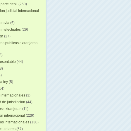
 parte debil
(250)
on judicial internacional
previa
(6)
intelectuales
(29)
ion
(27)
s publicos extranjeros
8)
resentable
(44)
8)
)
a ley
(5)
14)
 internacionales
(3)
 de jurisdiccion
(44)
es extranjeras
(11)
on internacional
(229)
os internacionales
(130)
autelares
(57)