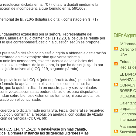
resolución dictada en fs. 707 (foliatura digital) mediante la
epción de incompetencia que formuló en fs. 590/608.
emorial de fs. 710/5 (foliatura digital), contestado en fs. 717
 fundamentos expuestos por la señora Representante del
DIPr Argen
esta Cámara en su dictamen del 11.12.20, a los que se remite por
 lo que corresponderá decidir la cuestión según se propone.
IV Jornad
Derecho I
 pretensión del síndico no está dirigida a obtener la declaración
UBA
celebrado en el extranjero sino que versa sobre su
ia ante los acreedores, es decir, acerca de los efectos del
Entrada e
e a los acreedores de la quiebra, lo que ha de ser juzgado por
Reglas de
se juicio universal (LCQ. 119, segundo párrafo).
EL DIPR 
lo previsto en la LCQ. 4 (primer párrafo
in fine
), pues, incluso
AVANZA:
e formuló la apelante, en el caso no se conoce, ni se ha
CONVENI
o, que la quiebra dictada en nuestro país y sus eventuales
SOBRE C
er invocadas contra acreedores brasileros para disputarles
dan sobre bienes existen en su territorio, ni para anular los
DE ALIM
brado con el concursado.
Calentand
preparato
acuerdo a lo dictaminado por la Sra. Fiscal General se resuelve:
Congreso
ducido y confirmar la resolución apelada; con costas de Alzada
ción de vencida (cfr. CPr. 69).
Internaci
Matrimoni
da C.S.J.N. N° 15/13), y devuélvase sin más trámite,
Sucesione
 la primera instancia las diligencias ulteriores y las