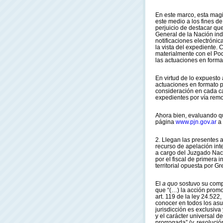
En este marco, esta magi
este medio a los fines d
perjuicio de destacar que
General de la Nación in
notificaciones electrónic
la vista del expediente.
materialmente con el Pode
las actuaciones en forma 
En virtud de lo expuesto 
actuaciones en formato pa
consideración en cada ca
expedientes por vía remo
Ahora bien, evaluando qu
página
www.pjn.gov.ar
a
2. Llegan las presentes a
recurso de apelación int
a cargo del Juzgado Naci
por el fiscal de primera 
territorial opuesta por G
El
a quo
sostuvo su comp
que “(…) la acción promo
art. 119 de la ley 24.522
conocer en todos los asu
jurisdicción es exclusiv
y el carácter universal d
prorrogada” (v. resoluci