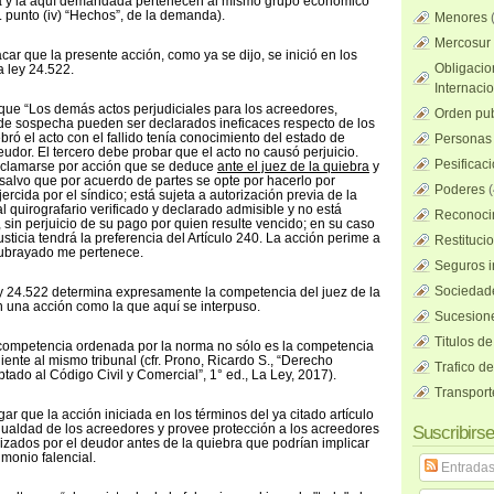
lida y la aquí demandada pertenecen al mismo grupo económico
. punto (iv) “Hechos”, de la demanda).
Menores
Mercosur
car que la presente acción, como ya se dijo, se inició en los
Obligacio
a ley 24.522.
Internaci
 que “Los demás actos perjudiciales para los acreedores,
Orden pub
de sospecha pueden ser declarados ineficaces respecto de los
bró el acto con el fallido tenía conocimiento del estado de
Personas 
udor. El tercero debe probar que el acto no causó perjuicio.
Pesificac
eclamarse por acción que se deduce
ante el juez de la quiebra
y
, salvo que por acuerdo de partes se opte por hacerlo por
Poderes
(
ercida por el síndico; está sujeta a autorización previa de la
l quirografario verificado y declarado admisible y no está
Reconocim
, sin perjuicio de su pago por quien resulte vencido; en su caso
justicia tendrá la preferencia del Artículo 240. La acción perime a
Restituci
subrayado me pertenece.
Seguros i
Sociedad
y 24.522 determina expresamente la competencia del juez de la
 una acción como la que aquí se interpuso.
Sucesione
Titulos de
 competencia ordenada por la norma no sólo es la competencia
rniente al mismo tribunal (cfr. Prono, Ricardo S., “Derecho
Trafico d
tado al Código Civil y Comercial”, 1° ed., La Ley, 2017).
Transport
ar que la acción iniciada en los términos del ya citado artículo
 igualdad de los acreedores y provee protección a los acreedores
Suscribirse
alizados por el deudor antes de la quiebra que podrían implicar
monio falencial.
Entrada