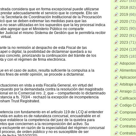
2017
(53)
2018
(82)
strada considera que en forma excepcional puede utilizarse
e prestar adecuadamente el servicio que le compete. Ello sin
2019
(66)
 la Secretaría de Coordinación Institucional de la Procuración
dicó que se deben extremar las medidas para que las
2020
(72)
as no sean utilizadas en los supuestos que la ley procesal indica
2021
(90)
 Cabe agregar que el Ministerio Público no comparte
r Judicial el mismo Sistema de Gestión que le permitiría recibir
2022
(91)
virtual.
2023
(71)
ante la no remisión al despacho de esta Fiscal de las
2024
(126
pel o digital, la posibilidad de dictaminar quedará a su
so concreto, priorizando la continuación del trámite de los
2025
(183
ta y con el régimen de firma electrónica.
Adopcion 
e en el caso de autos, resulta suficiente la compulsa a la
Alimentos
 los fines de emitir opinión, se procede a dictaminar.
Aplicacio
Arbitraje 
ctuaciones en vista a esta Fiscalía General, en virtud del
erpuesto por la demandada contra la resolución del magistrado
Arraigo
(1
onal en lo Comercial nro. 2, que – compartiendo lo dictaminado
instancia a fs. 703/4 - rechazó la excepción de incompetencia
Calificac
resham Trust Registrated.
Codigo Ci
etencia con fundamento en el artículo 119 de LCQ al entender
Comprave
vida en autos es de naturaleza concursal, encuadrable en el
Concursos
, que establece la competencia del juez de la quiebra para
ntos que conciernen a la recomposición del activo. Su
Contratos
a y excluyente en razón de la especialidad del régimen concursal
el proceso, de orden público y no es susceptible de ser
Contratos
ón de fecha 26/10/2020).