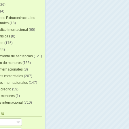
(26)
(4)
nes Extracontractuales
onales
(18)
lico internacional
(65)
fisicas
(8)
ion
(175)
44)
iento de sentencias
(121)
on de menores
(155)
nternacionales
(8)
es comerciales
(207)
s internacionales
(147)
 credito
(59)
e menores
(1)
e internacional
(710)
 a
s