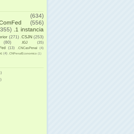
(634)
yComFed
(556)
(355)
.1 instancia
erior
(271)
.CSJN
(253)
(80)
.IGJ
(35)
Fed
(13)
.CNCasPenal
(4)
ec
(4)
.CNPenalEconomico
(1)
)
)