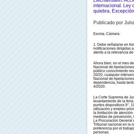
Liechtenstein
. Acc
internacional. Ley 
quiebra. Excepció
Publicado por Juli
Excma. Cámara:
1. Debe señalarse en for
notificaciones dirigidas
atento a la relevancia de
Ahora bien, en el mes de
Nacional de Apelaciones e
público conocimiento re
20/20, cualquier interven
Nacional de Apelaciones 
dependencia, hasta tanto
4/2020.
La Corte Suprema de Jus
levantamiento de la feria
puntos dispositivos 9°, 1
utilización y empleo prio
la limitación de atención 
medidas de prevención, 
La Procuración General 
Tribunal nacional en la 
preferencia por el traba
personas.