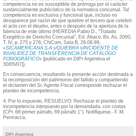
competencia no es susceptible de prórroga por el carácter
sustancialmente publicístico de la normativa concursal. Tal
competencia es exclusiva y funcional que, incluso no
desaparece por razón de que quiebre el tercero que celebró
el acto con el deudor, antes o después de la apertura de la
falencia de este último (HEREDIA Pablo D., “Tratado
Exegético de Derecho Concursal”, Ed. Ábaco, Bs. As, 2000,
T. IV, p. 275 y 276; CNCom, Sala B, 26.08.99,
«
SICAMERICANA S.A s/QUIEBRA s/INCIDENTE DE
INVALIDEZ DE TRANSFERENCIA DE CATÁLOGO
FONOGRÁFICO
»
[publicado en DIPr Argentina el
30/05/07]).
En consecuencia, resultando la presente acción destinada a
la recomposición del patrimonio del fallido y compartiendo
el dictamen del Sr. Agente Fiscal corresponde rechazar el
planteo de incompetencia.
4. Por lo expuesto, RESUELVO: Rechazar el planteo de
incompetencia interpuesto por la demandada, con costas
(CPr. 68 primer párrafo, 69 párrafo 1°). Notifíquese.- F. M.
Pennacca.
DIPr Argentina