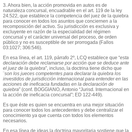
3. Ahora bien, la acción promovida en autos es de
naturaleza concursal, encuadrable en el art. 119 de la ley
24.522, que establece la competencia del juez de la quiebra
para conocer en todos los asuntos que conciernen a la
recomposición del activo. Su jurisdicción es exclusiva y
excluyente en razón de la especialidad del régimen
concursal y el carácter universal del proceso, de orden
público y no es susceptible de ser prorrogada (Fallos
03:1027; 306:546).
En esa línea, el art. 119, párrafo 2º, LCQ establece que “
esta
declaración debe reclamarse por acción que se deduce ante
el juez de la quiebra
”, incluso, la doctrina tiene dicho que
¨
son los jueces competentes para declarar la quiebra los
investidos de jurisdicción internacional para entender en las
acciones de ineficacia fundadas en la declaración de
quiebra
” (conf. BOGGIANO, Antonio “Jurisd. Internacional en
la acción de ineficacia concursal”; ED 122-449).
Es que éste es quien se encuentra en una mejor situación
para conocer todos los antecedentes y debe centralizar el
conocimiento ya que cuenta con todos los elementos
necesarios.
En esa línea de ideas la doctrina mayoritaria sostiene que la