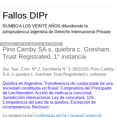
Fallos DIPr
RUMBO A LOS VEINTE AÑOS difundiendo la
jurisprudencia argentina de Derecho Internacional Privado
lunes, 13 de marzo de 2023
Pino Camby SA s. quiebra c. Gresham
Trust Registrated. 1° instancia
Juz. Nac. Com. Nº 2, Secretaría N° 3, 26/10/20, Pino Camby
S.A. s. quiebra c. Gresham Trust Registrated s. ordinario
Quiebra en Argentina. Transferencia de cuotas parte de una
sociedad constituida en Brasil. Compradora d
el Principado
de Liechtenstein
. Acción de ineficacia concursal.
Jurisdicción internacional. Ley de concursos: 119.
Competencia del juez de la quiebra. Excepción de
incompetencia. Rechazo.
La sentencia fue
confirmada por la CámaraComercial
.