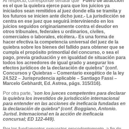
Al respecto, corresponde señalar que
“Fuero de atracción
es el que la quiebra ejerce para que los juicios ya
iniciados sean remitidos al juez donde ella se tramita y
los futuros se inicien ante dicho juez.- La jurisdicción se
centra en ese juez que seguirá interviniendo en los
juicios seguidos originariamente contra el deudor en
otros tribunales, federales u ordinarios, civiles,
comerciales o laborales, etcétera.- Es una forma de
hacer efectiva la competencia universal del juez de la
quiebra sobre los bienes del fallido para obtener que se
cumpla el propósito primordial del concurso, o sea el
pago, previa graduación y en igualdad de situación para
todos los acreedores de igual grado y asegurar los
efectos jurídicos de la declaración de quiebra” (conf.
Concursos y Quiebras – Comentario exegético de la ley
24.522 – Jurisprudencia aplicable – Santiago Fassi –
Marcelo Gebhardt, Ed. Astrea, págs. 315/316).
Por otra parte,
¨son los jueces competentes para
declarar
la quiebra los investidos de jurisdicción internacional
para entender en las acciones de ineficacia fundadas en
la declaración de quiebra* (conf. Boggiano, Antonio.
Jurisd. Internacional en la acción de ineficacia
concursal; ED 122-449).
Por los fundamentos expuestos precedentemente, a fin de