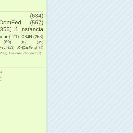
(634)
yComFed
(557)
(355)
.1 instancia
erior
(271)
.CSJN
(253)
(80)
.IGJ
(35)
Fed
(13)
.CNCasPenal
(4)
ec
(4)
.CNPenalEconomico
(1)
)
)