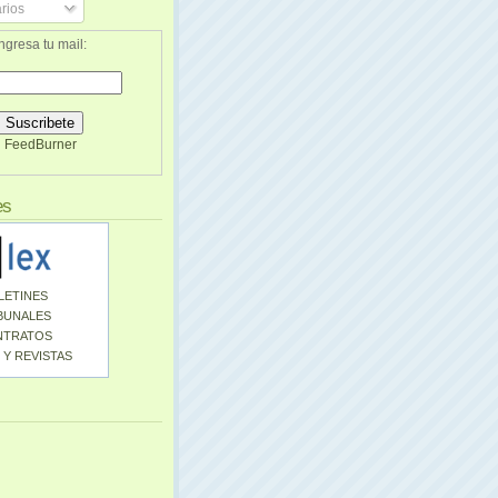
rios
ngresa tu mail:
FeedBurner
es
LETINES
BUNALES
NTRATOS
 Y REVISTAS