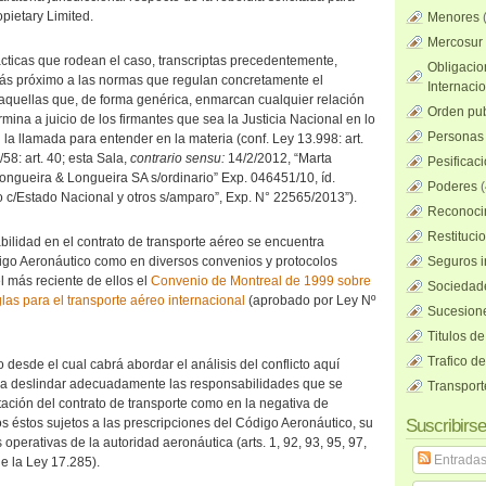
pietary Limited.
Menores
Mercosur
ácticas que rodean el caso, transcriptas precedentemente,
Obligacio
ás próximo a las normas que regulan concretamente el
Internaci
aquellas que, de forma genérica, enmarcan cualquier relación
Orden pub
ina a juicio de los firmantes que sea la Justicia Nacional en lo
Personas 
 la llamada para entender en la materia (conf. Ley 13.998: art.
58: art. 40; esta Sala,
contrario sensu:
14/2/2012, “Marta
Pesificac
ongueira & Longueira SA s/ordinario” Exp. 046451/10, íd.
Poderes
(
 c/Estado Nacional y otros s/amparo”, Exp. N° 22565/2013”).
Reconocim
Restituci
bilidad en el contrato de transporte aéreo se encuentra
igo Aeronáutico como en diversos convenios y protocolos
Seguros i
l más reciente de ellos el
Convenio de Montreal de 1999 sobre
Sociedad
glas para el transporte aéreo internacional
(aprobado por Ley Nº
Sucesione
Titulos de
Trafico d
o desde el cual cabrá abordar el análisis del conflicto aquí
ra deslindar adecuadamente las responsabilidades que se
Transport
tación del contrato de transporte como en la negativa de
 éstos sujetos a las prescripciones del Código Aeronáutico, su
Suscribirse
perativas de la autoridad aeronáutica (arts. 1, 92, 93, 95, 97,
Entrada
de la Ley 17.285).