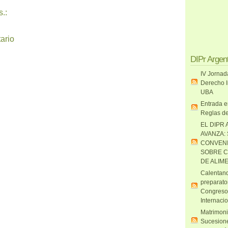
.:
ario
DIPr Argen
IV Jornad
Derecho I
UBA
Entrada e
Reglas de
EL DIPR 
AVANZA:
CONVENI
SOBRE C
DE ALIM
Calentand
preparato
Congreso
Internaci
Matrimoni
Sucesione