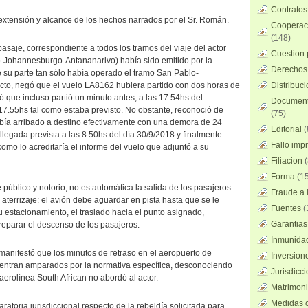
Contratos
xtensión y alcance de los hechos narrados por el Sr. Román.
Cooperaci
(148)
 pasaje, correspondiente a todos los tramos del viaje del actor
Cuestion 
-Johannesburgo-Antananarivo) había sido emitido por la
Derechos 
u parte tan sólo había operado el tramo San Pablo-
cto, negó que el vuelo LA8162 hubiera partido con dos horas de
Distribuc
ió que incluso partió un minuto antes, a las 17.54hs del
Documento
17.55hs tal como estaba previsto. No obstante, reconoció de
(75)
bía arribado a destino efectivamente con una demora de 24
Editorial
(
llegada prevista a las 8.50hs del día 30/9/2018 y finalmente
Fallo imp
l como lo acreditaría el informe del vuelo que adjuntó a su
Filiacion
(
Forma
(15
público y notorio, no es automática la salida de los pasajeros
Fraude a l
aterrizaje: el avión debe aguardar en pista hasta que se le
Fuentes
(
u estacionamiento, el traslado hacia el punto asignado,
Garantias
eparar el descenso de los pasajeros.
Inmunidad
manifestó que los minutos de retraso en el aeropuerto de
Inversion
ntran amparados por la normativa específica, desconociendo
Jurisdicci
 aerolínea South African no abordó al actor.
Matrimoni
Medidas c
ratoria jurisdiccional respecto de la rebeldía solicitada para