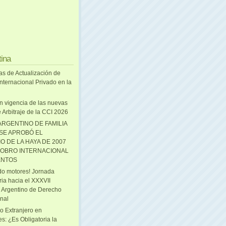
tina
as de Actualización de
nternacional Privado en la
n vigencia de las nuevas
 Arbitraje de la CCI 2026
ARGENTINO DE FAMILIA
 SE APROBÓ EL
O DE LA HAYA DE 2007
OBRO INTERNACIONAL
ENTOS
o motores! Jornada
ria hacia el XXXVII
 Argentino de Derecho
onal
o Extranjero en
s: ¿Es Obligatoria la