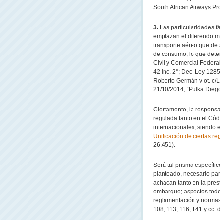
South African Airways Pro
3.
Las particularidades f
emplazan el diferendo m
transporte aéreo que de 
de consumo, lo que determ
Civil y Comercial Federal
42 inc. 2°; Dec. Ley 1285/
Roberto Germán y ot. c/L
21/10/2014, “Pulka Diego
Ciertamente, la responsa
regulada tanto en el Cód
internacionales, siendo e
Unificación de ciertas re
26.451).
Será tal prisma específic
planteado, necesario pa
achacan tanto en la pres
embarque; aspectos todos
reglamentación y normas o
108, 113, 116, 141 y cc. 