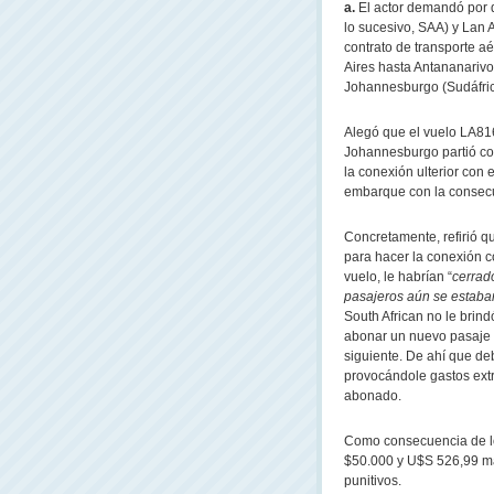
a.
El actor demandó por d
lo sucesivo, SAA) y Lan 
contrato de transporte a
Aires hasta Antananarivo
Johannesburgo (Sudáfric
Alegó que el vuelo LA816
Johannesburgo partió co
la conexión ulterior con
embarque con la consecue
Concretamente, refirió q
para hacer la conexión c
vuelo, le habrían “
cerrad
pasajeros aún se estab
South African no le brind
abonar un nuevo pasaje p
siguiente. De ahí que de
provocándole gastos ext
abonado.
Como consecuencia de los
$50.000 y U$S 526,99 má
punitivos.