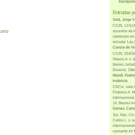
Inscripci
Entradas p
Solá, Jorge V
CSJN, 12/11/9
ario
sucesión ab i
celebrado en 
vincular. Ley
Cavura de Vla
CSJN, 25/03/6
Vlasov, A. s. 
bienes Jurisd
Divorcio. Últi
Mandl, Federi
instancia
CNCiv., sala 
Federico A. M
internacional
10. Bienes in
Gómez, Carlo
Juz. Nac. Civ
Carlos L. s. 
internacional
causante en 