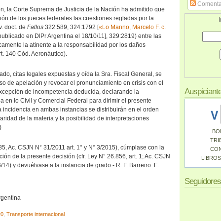
Comenta
n, la Corte Suprema de Justicia de la Nación ha admitido que
ón de los jueces federales las cuestiones regladas por la
I
v. doct. de
Fallos
322:589, 324:1792 [
«Lo Manno, Marcelo F. c.
ublicado en DIPr Argentina el 18/10/11], 329:2819) entre las
camente la atinente a la responsabilidad por los daños
t. 140 Cód. Aeronáutico).
ado, citas legales expuestas y oída la Sra. Fiscal General, se
so de apelación y revocar el pronunciamiento en crisis con el
Auspiciant
excepción de incompetencia deducida, declarando la
a en lo Civil y Comercial Federal para dirimir el presente
la incidencia en ambas instancias se distribuirán en el orden
aridad de la materia y la posibilidad de interpretaciones
).
BO
TRI
85, Ac. CSJN N° 31/2011 art. 1° y N° 3/2015), cúmplase con la
CO
ción de la presente decisión (cfr. Ley N° 26.856, art. 1; Ac. CSJN
LIBROS
/14) y devuélvase a la instancia de grado.- R. F. Barreiro. E.
Seguidores
rgentina
20
,
Transporte internacional