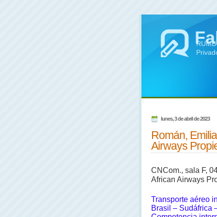
Fa
RUMBO 
Privad
lunes, 3 de abril de 2023
Román, Emilian
Airways Propie
CNCom., sala F, 04
African Airways Prop
Transporte aéreo i
Brasil – Sudáfrica
Competencia interna