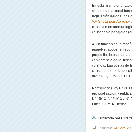
En esta misma orientació
se sometan a consideraci
legislación aeronáutica (
V.A.S.P. Líneas Aéreas»
p
cuales se encuentra lógi
causados a pasajeros (ar
4.
En función de lo reseñ
resuelve: acoger el recur
propósito de estimar la 
competencia de la Justici
conflicto. Las costas de 
causado, atento la peculi
diversas (art. 68:2 CPCC
Notifíquese (Ley N° 26.6
protocolización y publica
N° 15/13, N° 24/13 y N° 6
Lucchelli. A. N. Tevez.
Publicado por DIPr A
Etiquetas:
.CNCom
,
20