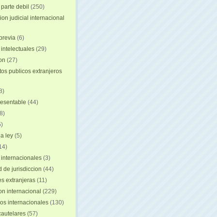
 parte debil
(250)
on judicial internacional
previa
(6)
intelectuales
(29)
ion
(27)
s publicos extranjeros
8)
resentable
(44)
8)
)
a ley
(5)
14)
 internacionales
(3)
 de jurisdiccion
(44)
es extranjeras
(11)
on internacional
(229)
os internacionales
(130)
autelares
(57)