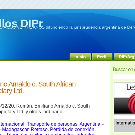
llos DIPr
A LOS VEINTE AÑOS difundiendo la jurisprudencia argentina de Dere
o
Inicio
Perfil
DIPrArg
Buscar en 
o Arnaldo c. South African
tary Ltd.
/12/20, Román, Emiliano Arnaldo c. South
ietary Ltd. y otro s. ordinario
nternacional. Transporte de personas. Argentina –
 – Madagascar. Retraso. Pérdida de conexión.
. Tribunales civiles y comerciales federales.