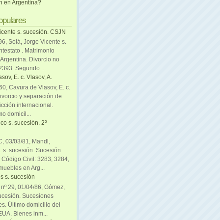
ón en Argentina?
opulares
icente s. sucesión. CSJN
6, Solá, Jorge Vicente s.
ntestato . Matrimonio
Argentina. Divorcio no
 2393. Segundo ...
sov, E. c. Vlasov, A.
0, Cavura de Vlasov, E. c.
divorcio y separación de
icción internacional.
mo domicil...
co s. sucesión. 2º
C, 03/03/81, Mandl,
. s. sucesión. Sucesión
. Código Civil: 3283, 3284,
muebles en Arg...
s s. sucesión
. nº 29, 01/04/86, Gómez,
sucesión. Sucesiones
es. Último domicilio del
EUA. Bienes inm...