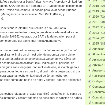
2017
(53)
años y perjuicios a South African Airways Propietary Limited (en
Airlines SA Argentina (en adelante LATAM) por incumplimiento de
2018
(82)
éreo. Refirió que compró un pasaje para volar desde Buenos
2019
(66)
 (Madagascar) con escalas en San Pablo (Brasil) y
2020
(72)
a).
2021
(90)
2022
(91)
2 de fecha 29/9/2018 que realizó la ruta San Pablo-
n una demora de dos horas, lo que desencadenó el retraso en
2023
(71)
 el vuelo SA8252 (operado por SAA) y la denegación para el
2024
(126
nte pérdida del tramo final hacia Antananarivo.
2025
(183
Adopcion 
ue una vez arribado al aeropuerto de Johannesburgo “corrió”
Alimentos
on el tramo final y en el mostrador de preembarque a dicho
o la puerta prácticamente en la cara, pudiendo ver cómo los
Aplicacio
an acomodando en el avión
” (sic). Indicó que el personal de
Arbitraje 
ó ninguna solución y que, con motivo de ello, se vio obligado a
Arraigo
(1
ara poder llegar a su destino, el cual habría despegado al día
biera pasar la noche en la ciudad de Johannesburgo,
Calificac
ras tales como una noche de hotel y comida, además del pasaje
Codigo Ci
Comprave
Concursos
 hechos relatados, el actor cuantificó los daños en la suma de
Contratos
s intereses y costas; además de peticionar la sanción de daños
Contratos