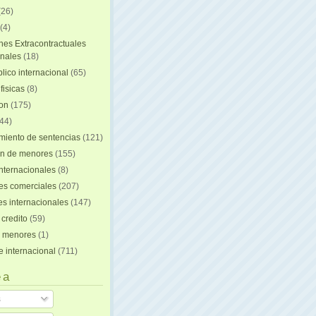
(26)
(4)
nes Extracontractuales
onales
(18)
lico internacional
(65)
fisicas
(8)
ion
(175)
44)
iento de sentencias
(121)
on de menores
(155)
nternacionales
(8)
es comerciales
(207)
s internacionales
(147)
 credito
(59)
e menores
(1)
e internacional
(711)
 a
s