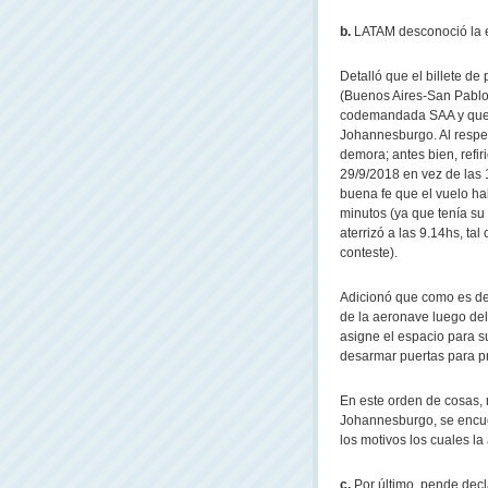
b.
LATAM desconoció la e
Detalló que el billete de
(Buenos Aires-San Pablo
codemandada SAA y que s
Johannesburgo. Al respe
demora; antes bien, refir
29/9/2018 en vez de las 
buena fe que el vuelo ha
minutos (ya que tenía su 
aterrizó a las 9.14hs, ta
conteste).
Adicionó que como es de 
de la aeronave luego del 
asigne el espacio para s
desarmar puertas para pr
En este orden de cosas, 
Johannesburgo, se encue
los motivos los cuales la
c.
Por último, pende decla