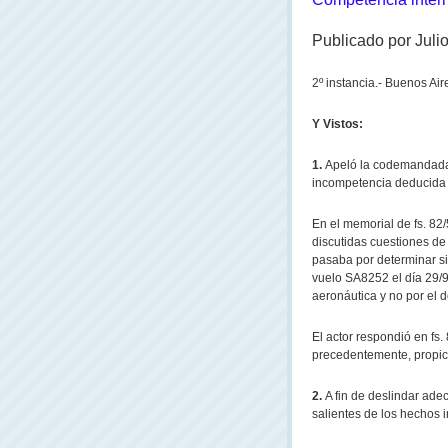
Publicado por Juli
2º instancia.-
Buenos Aire
Y Vistos:
1.
Apeló la codemandada 
incompetencia deducida 
En el memorial de fs. 82
discutidas cuestiones de 
pasaba por determinar si
vuelo SA8252 el día 29/9
aeronáutica y no por el 
El actor respondió en fs. 
precedentemente, propic
2.
A fin de deslindar ad
salientes de los hechos i