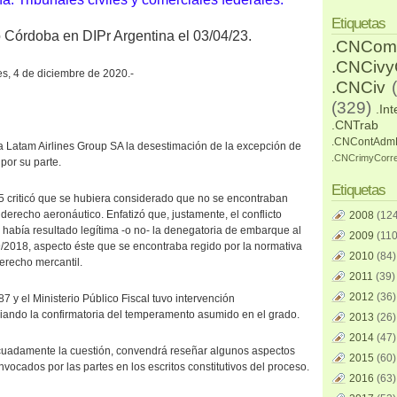
Etiquetas
o Córdoba en DIPr Argentina el 03/04/23.
.CNCom
.CNCiv
s, 4 de diciembre de 2020.-
.CNCiv
(329)
.Int
.CNTrab
.CNContAdm
Latam Airlines Group SA la desestimación de la excepción de
.CNCrimyCorr
por su parte.
Etiquetas
/5 criticó que se hubiera considerado que no se encontraban
derecho aeronáutico. Enfatizó que, justamente, el conflicto
2008
(124
 había resultado legítima -o no- la denegatoria de embarque al
2009
(110
/2018, aspecto éste que se encontraba regido por la normativa
2010
(84)
derecho mercantil.
2011
(39)
2012
(36)
87 y el Ministerio Público Fiscal tuvo intervención
iando la confirmatoria del temperamento asumido en el grado.
2013
(26)
2014
(47)
ecuadamente la cuestión, convendrá reseñar algunos aspectos
2015
(60)
nvocados por las partes en los escritos constitutivos del proceso.
2016
(63)