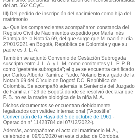
del art. 562 CCyC.
III)
Del pedido de inscripción del nacimiento como hija del
matrimonio
a.-
Que los comparecientes acompañaron constancia del
Registro Civil de Nacimientos expedido por María Inés
Pantoja de la Notaría 69, del que surge que M. nació el día
27/01/2021 en Bogotá, República de Colombia y que su
padre es J. L. A.
También se adjuntó Convenio de Gestación Subrogada
suscripto entre J. L. A. y L. M. como comitentes y L. P. P. B.
como “gestante subrogada”; el que se encuentra certificado
por Carlos Alberto Ramírez Pardo, Notario Encargado de la
Notaría 69 del Círculo de Bogotá DC, República de
Colombia. Se acompañó además la Sentencia del Juzgado
de Familia n° 29 de Bogotá donde se resolvió declarar que
P. B. no es la madre biológica de la niña M. A.
Dichos documentos se encuentran debidamente
legalizados con validez internacional ("Apostille"
Convención de la Haya del 5 de octubre de 1961
-
Operación n° 11428784 del 07/12/2022-).
Además, acompañaron el acta del matrimonio M. A.,
celebrado el 09/01/2020 en esta ciudad de Córdoba.