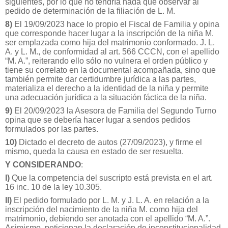
siguientes, por lo que no tendría nada que observar al
pedido de determinación de la filiación de L. M.
8)
El 19/09/2023 hace lo propio el Fiscal de Familia y opina
que corresponde hacer lugar a la inscripción de la niña M.
ser emplazada como hija del matrimonio conformado. J. L.
A. y L. M., de conformidad al art. 566 CCCN, con el apellido
“M. A.”, reiterando ello sólo no vulnera el orden público y
tiene su correlato en la documental acompañada, sino que
también permite dar certidumbre jurídica a las partes,
materializa el derecho a la identidad de la niña y permite
una adecuación jurídica a la situación fáctica de la niña.
9)
El 20/09/2023 la Asesora de Familia del Segundo Turno
opina que se debería hacer lugar a sendos pedidos
formulados por las partes.
10)
Dictado el decreto de autos (27/09/2023), y firme el
mismo, queda la causa en estado de ser resuelta.
Y CONSIDERANDO
:
I)
Que la competencia del suscripto está prevista en el art.
16 inc. 10 de la ley 10.305.
II)
El pedido formulado por L. M. y J. L. A. en relación a la
inscripción del nacimiento de la niña M. como hija del
matrimonio, debiendo ser anotada con el apellido “M. A.”.
Asimismo, peticionan la declaración de inconstitucionalidad