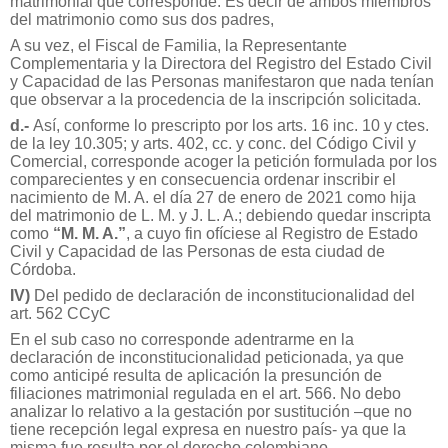
matrimonial que corresponde. Es decir de ambos miembros
del matrimonio como sus dos padres,
A su vez, el Fiscal de Familia, la Representante
Complementaria y la Directora del Registro del Estado Civil
y Capacidad de las Personas manifestaron que nada tenían
que observar a la procedencia de la inscripción solicitada.
d.-
Así, conforme lo prescripto por los arts. 16 inc. 10 y ctes.
de la ley 10.305; y arts. 402, cc. y conc. del Código Civil y
Comercial, corresponde acoger la petición formulada por los
comparecientes y en consecuencia ordenar inscribir el
nacimiento de M. A. el día 27 de enero de 2021 como hija
del matrimonio de L. M. y J. L. A.; debiendo quedar inscripta
como
“M. M. A.”
, a cuyo fin ofíciese al Registro de Estado
Civil y Capacidad de las Personas de esta ciudad de
Córdoba.
IV)
Del pedido de declaración de inconstitucionalidad del
art. 562 CCyC
En el sub caso no corresponde adentrarme en la
declaración de inconstitucionalidad peticionada, ya que
como anticipé resulta de aplicación la presunción de
filiaciones matrimonial regulada en el art. 566. No debo
analizar lo relativo a la gestación por sustitución –que no
tiene recepción legal expresa en nuestro país- ya que la
misma fue resulta por el derecho colombiano.