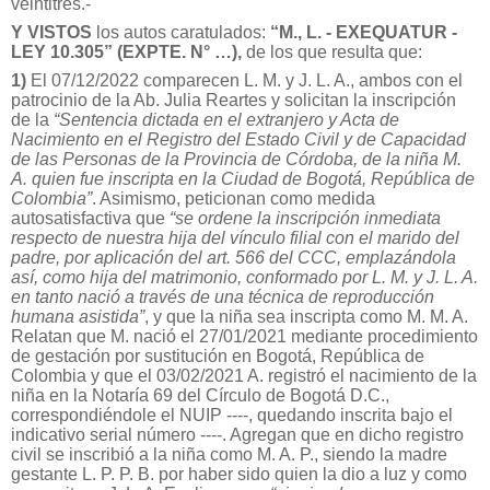
veintitrés.-
Y VISTOS
los autos caratulados:
“M., L. - EXEQUATUR -
LEY 10.305” (EXPTE. N° …),
de los que resulta que:
1)
El 07/12/2022 comparecen L. M. y J. L. A., ambos con el
patrocinio de la Ab. Julia Reartes y solicitan la inscripción
de la
“Sentencia dictada en el extranjero y Acta de
Nacimiento en el Registro del Estado Civil y de Capacidad
de las Personas de la Provincia de Córdoba, de la niña M.
A. quien fue inscripta en la Ciudad de Bogotá, República de
Colombia”
. Asimismo, peticionan como medida
autosatisfactiva que
“se ordene la inscripción inmediata
respecto de nuestra hija del vínculo filial con el marido del
padre, por aplicación del art. 566 del CCC, emplazándola
así, como hija del matrimonio, conformado por L. M. y J. L. A.
en tanto nació a través de una técnica de reproducción
humana asistida”
, y que la niña sea inscripta como M. M. A.
Relatan que M. nació el 27/01/2021 mediante procedimiento
de gestación por sustitución en Bogotá, República de
Colombia y que el 03/02/2021 A. registró el nacimiento de la
niña en la Notaría 69 del Círculo de Bogotá D.C.,
correspondiéndole el NUIP ----, quedando inscrita bajo el
indicativo serial número ----. Agregan que en dicho registro
civil se inscribió a la niña como M. A. P., siendo la madre
gestante L. P. P. B. por haber sido quien la dio a luz y como