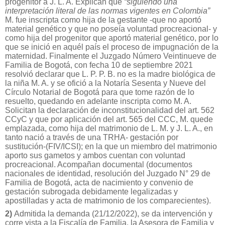
progenitor a J. L. A. Explican que
“siguiendo una
interpretación literal de las normas vigentes en Colombia”
M. fue inscripta como hija de la gestante -que no aportó
material genético y que no poseía voluntad procreacional- y
como hija del progenitor que aportó material genético, por lo
que se inició en aquél país el proceso de impugnación de la
maternidad. Finalmente el Juzgado Número Veintinueve de
Familia de Bogotá, con fecha 10 de septiembre 2021
resolvió declarar que L. P. P. B. no es la madre biológica de
la niña M. A. y se ofició a la Notaría Sesenta y Nueve del
Círculo Notarial de Bogotá para que tome razón de lo
resuelto, quedando en adelante inscripta como M. A.
Solicitan la declaración de inconstitucionalidad del art. 562
CCyC y que por aplicación del art. 565 del CCC, M. quede
emplazada, como hija del matrimonio de L. M. y J. L. A., en
tanto nació a través de una TRHA- gestación por
sustitución-(FIV/ICSI); en la que un miembro del matrimonio
aporto sus gametos y ambos cuentan con voluntad
procreacional. Acompañan documental (documentos
nacionales de identidad, resolución del Juzgado N° 29 de
Familia de Bogotá, acta de nacimiento y convenio de
gestación subrogada debidamente legalizadas y
apostilladas y acta de matrimonio de los comparecientes).
2)
Admitida la demanda (21/12/2022), se da intervención y
corre vista a la Fiscalía de Familia, la Asesora de Familia y