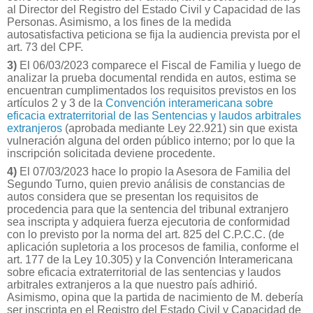
al Director del Registro del Estado Civil y Capacidad de las
Personas. Asimismo, a los fines de la medida
autosatisfactiva peticiona se fija la audiencia prevista por el
art. 73 del CPF.
3)
El 06/03/2023 comparece el Fiscal de Familia y luego de
analizar la prueba documental rendida en autos, estima se
encuentran cumplimentados los requisitos previstos en los
artículos 2 y 3 de la
Convención interamericana sobre
eficacia extraterritorial de las Sentencias y laudos arbitrales
extranjeros
(aprobada mediante Ley 22.921) sin que exista
vulneración alguna del orden público interno; por lo que la
inscripción solicitada deviene procedente.
4)
El 07/03/2023 hace lo propio la Asesora de Familia del
Segundo Turno, quien previo análisis de constancias de
autos considera que se presentan los requisitos de
procedencia para que la sentencia del tribunal extranjero
sea inscripta y adquiera fuerza ejecutoria de conformidad
con lo previsto por la norma del art. 825 del C.P.C.C. (de
aplicación supletoria a los procesos de familia, conforme el
art. 177 de la Ley 10.305) y la Convención Interamericana
sobre eficacia extraterritorial de las sentencias y laudos
arbitrales extranjeros a la que nuestro país adhirió.
Asimismo, opina que la partida de nacimiento de M. debería
ser inscripta en el Registro del Estado Civil y Capacidad de