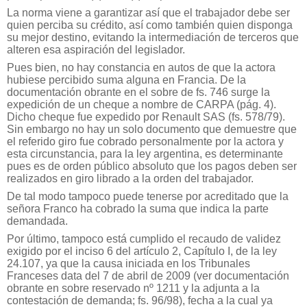
La norma viene a garantizar así que el trabajador debe ser
quien perciba su crédito, así como también quien disponga
su mejor destino, evitando la intermediación de terceros que
alteren esa aspiración del legislador.
Pues bien, no hay constancia en autos de que la actora
hubiese percibido suma alguna en Francia. De la
documentación obrante en el sobre de fs. 746 surge la
expedición de un cheque a nombre de CARPA (pág. 4).
Dicho cheque fue expedido por Renault SAS (fs. 578/79).
Sin embargo no hay un solo documento que demuestre que
el referido giro fue cobrado personalmente por la actora y
esta circunstancia, para la ley argentina, es determinante
pues es de orden público absoluto que los pagos deben ser
realizados en giro librado a la orden del trabajador.
De tal modo tampoco puede tenerse por acreditado que la
señora Franco ha cobrado la suma que indica la parte
demandada.
Por último, tampoco está cumplido el recaudo de validez
exigido por el inciso 6 del artículo 2, Capítulo I, de la ley
24.107, ya que la causa iniciada en los Tribunales
Franceses data del 7 de abril de 2009 (ver documentación
obrante en sobre reservado nº 1211 y la adjunta a la
contestación de demanda; fs. 96/98), fecha a la cual ya