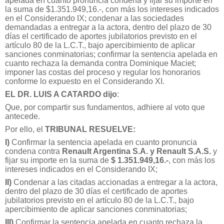
apelada en cuanto pronuncia condena y fijar su importe en
la suma de $1.351.949,16.-, con más los intereses indicados
en el Considerando IX; condenar a las sociedades
demandadas a entregar a la actora, dentro del plazo de 30
días el certificado de aportes jubilatorios previsto en el
artículo 80 de la L.C.T., bajo apercibimiento de aplicar
sanciones conminatorias; confirmar la sentencia apelada en
cuanto rechaza la demanda contra Dominique Maciet;
imponer las costas del proceso y regular los honorarios
conforme lo expuesto en el Considerando XI.
EL DR. LUIS A CATARDO dijo
:
Que, por compartir sus fundamentos, adhiere al voto que
antecede.
Por ello, el
TRIBUNAL RESUELVE:
I)
Confirmar la sentencia apelada en cuanto pronuncia
condena contra
Renault Argentina S.A. y Renault S.A.S.
y
fijar su importe en la suma de
$ 1.351.949,16.-
, con más los
intereses indicados en el Considerando IX;
II)
Condenar a las citadas accionadas a entregar a la actora,
dentro del plazo de 30 días el certificado de aportes
jubilatorios previsto en el artículo 80 de la L.C.T., bajo
apercibimiento de aplicar sanciones conminatorias;
III)
Confirmar la sentencia apelada en cuanto rechaza la