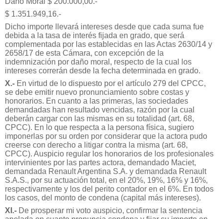
Daño Moral $ 200.000,00.-
$ 1.351.949,16.-
Dicho importe llevará intereses desde que cada suma fue
debida a la tasa de interés fijada en grado, que será
complementada por las establecidas en las Actas 2630/14 y
2658/17 de esta Cámara, con excepción de la
indemnización por daño moral, respecto de la cual los
intereses correrán desde la fecha determinada en grado.
X.-
En virtud de lo dispuesto por el artículo 279 del CPCC,
se debe emitir nuevo pronunciamiento sobre costas y
honorarios. En cuanto a las primeras, las sociedades
demandadas han resultado vencidas, razón por la cual
deberán cargar con las mismas en su totalidad (art. 68,
CPCC). En lo que respecta a la persona física, sugiero
imponerlas por su orden por considerar que la actora pudo
creerse con derecho a litigar contra la misma (art. 68,
CPCC). Auspicio regular los honorarios de los profesionales
intervinientes por las partes actora, demandado Maciet,
demandada Renault Argentina S.A. y demandada Renault
S.A.S., por su actuación total, en el 20%, 19%, 16% y 16%,
respectivamente y los del perito contador en el 6%. En todos
los casos, del monto de condena (capital más intereses).
XI.-
De prosperar mi voto auspicio, confirmar la sentencia