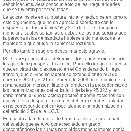
señor Maciet tuviera conocimiento de las irregularidades
que se tuvieron por acreditadas.
La actora insiste en su postura inicial y nada dice en torno a
este argumento, que no se aprecia discordante con lo
dispuesto por los artículos 59 y 274 de la L.S. Tampoco
menciona cuales serían las pruebas de las que surgiría que
la persona física demandada hubiese sido mentora de la
maniobra a que alude la sentencia recurrida.
Por ello también sugiero desestimar este agravio.
IX.-
Corresponde ahora determinar los rubros y montos por
los que debe prosperar la acción. Para ello tengo en cuenta
que, en virtud de lo expuesto en el Considerando I, llega
firme: a) que el vínculo laboral se extendió entre el 3 de
enero de 2000 y el 21 de febrero de 2008; b) el monto de la
remuneración mensual fijado en grado; c) la procedencia de
las indemnizaciones del artículo 1 de la ley 25.323 y por
daño moral; d) que la actora percibió indemnizaciones con
motivo de su despido, las cuales deberán ser descontadas;
e) no corresponde aplicar tope alguno a la indemnización
del artículo 245 de la L.C.T.
En cuanto a la diferencia de haberes, se calculará a partir
del sueldo que se tuvo por acreditado en grado,
descontándose las sumas percibidas mensualmente por la