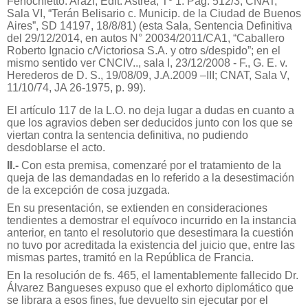
Fenochietto. Arazi, Edit. Astrea, Tº 1.
Pág. 512/3; CNAT,
Sala VI, “Terán Belisario c. Municip. de la Ciudad de Buenos
Aires”, SD 14197, 18/8/81) (esta Sala, Sentencia Definitiva
del 29/12/2014, en autos N° 20034/2011/CA1, “Caballero
Roberto Ignacio c/Victoriosa S.A. y otro s/despido”; en el
mismo sentido ver CNCIV.., sala I, 23/12/2008 - F., G. E. v.
Herederos de D. S., 19/08/09, J.A.2009 –III; CNAT, Sala V,
11/10/74, JA 26-1975, p. 99).
El artículo 117 de la L.O. no deja lugar a dudas en cuanto a
que los agravios deben ser deducidos junto con los que se
viertan contra la sentencia definitiva, no pudiendo
desdoblarse el acto.
II.-
Con esta premisa, comenzaré por el tratamiento de la
queja de las demandadas en lo referido a la desestimación
de la excepción de cosa juzgada.
En su presentación, se extienden en consideraciones
tendientes a demostrar el equívoco incurrido en la instancia
anterior, en tanto el resolutorio que desestimara la cuestión
no tuvo por acreditada la existencia del juicio que, entre las
mismas partes, tramitó en la República de Francia.
En la resolución de fs. 465, el lamentablemente fallecido Dr.
Álvarez Bangueses expuso que el exhorto diplomático que
se librara a esos fines, fue devuelto sin ejecutar por el