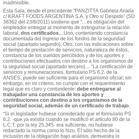
inadmisible.
Esta Sala, desde el precedente
“
PANZITTA Gabriela Analía
c/ KRAFT FOODS ARGENTINA S.A. y Otro s/ Despido” (SD
38362 del 23/8/2011) sostiene que “…es obligación del
empleador entregar al momento de extinguirse la relación
laboral,
dos certificados…
Uno, conteniendo constancia
documentada del ingreso de los fondos de la seguridad
social (apartado segundo). Otro, con las indicaciones sobre
el tiempo de prestación de servicios, naturaleza de éstos,
constancia de los sueldos percibidos y de los aportes y
contribuciones efectuados con destino a los organismos de
la seguridad social (apartado tercero)… “La certificación de
servicios y remuneraciones, formulario PS 6.2. de la
ANSES, puede ser suficiente para el organismo oficial; sin
embargo, en mi criterio, no cumple con el requerimiento
legal que es claro y contundente:
debe entregarse al
trabajador una constancia de los aportes y
contribuciones con destino a los organismos de la
seguridad social, además de un certificado de trabajo.
“Si el legislador hubiese considerado que el formulario PS
6.2. -que ya existía cuando se modificó el artículo 80 de la
L.C.T. por la ley 25.345- era suficiente, no hubiese
redactado la norma como lo hizo. El sólo hecho de la
inclusión de la obligación bajo análisis, demuestra lo