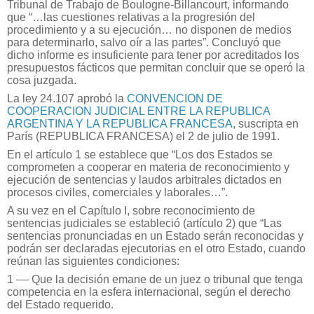
Tribunal de Trabajo de Boulogne-Billancourt, informando
que “…las cuestiones relativas a la progresión del
procedimiento y a su ejecución… no disponen de medios
para determinarlo, salvo oír a las partes”. Concluyó que
dicho informe es insuficiente para tener por acreditados los
presupuestos fácticos que permitan concluir que se operó la
cosa juzgada.
La ley 24.107 aprobó la
CONVENCION DE
COOPERACION JUDICIAL ENTRE LA REPUBLICA
ARGENTINA Y LA REPUBLICA FRANCESA
, suscripta en
París (REPUBLICA FRANCESA) el 2 de julio de 1991.
En el artículo 1 se establece que “Los dos Estados se
comprometen a cooperar en materia de reconocimiento y
ejecución de sentencias y laudos arbitrales dictados en
procesos civiles, comerciales y laborales…”.
A su vez en el Capítulo I, sobre reconocimiento de
sentencias judiciales se estableció (artículo 2) que “Las
sentencias pronunciadas en un Estado serán reconocidas y
podrán ser declaradas ejecutorias en el otro Estado, cuando
reúnan las siguientes condiciones:
1 –– Que la decisión emane de un juez o tribunal que tenga
competencia en la esfera internacional, según el derecho
del Estado requerido.