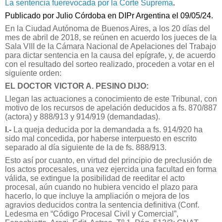
La sentencia fuerevocada por la Corte Suprema
.
Publicado por Julio Córdoba en DIPr Argentina el 09/05/24.
En la Ciudad Autónoma de Buenos Aires, a los 20 días del
mes de abril de 2018, se reúnen en acuerdo los jueces de la
Sala VIII de la Cámara Nacional de Apelaciones del Trabajo
para dictar sentencia en la causa del epígrafe, y, de acuerdo
con el resultado del sorteo realizado, proceden a votar en el
siguiente orden:
EL DOCTOR VICTOR A. PESINO DIJO:
Llegan las actuaciones a conocimiento de este Tribunal, con
motivo de los recursos de apelación deducidos a fs. 870/887
(actora) y 888/913 y 914/919 (demandadas).
I.-
La queja deducida por la demandada a fs. 914/920 ha
sido mal concedida, por haberse interpuesto en escrito
separado al día siguiente de la de fs. 888/913.
Esto así por cuanto, en virtud del principio de preclusión de
los actos procesales, una vez ejercida una facultad en forma
válida, se extingue la posibilidad de reeditar el acto
procesal, aún cuando no hubiera vencido el plazo para
hacerlo, lo que incluye la ampliación o mejora de los
agravios deducidos contra la sentencia definitiva (Conf.
Ledesma en “Código Procesal Civil y Comercial”,