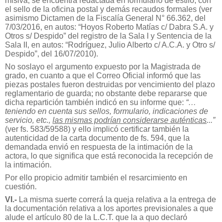
misiva, se encuentra redactada en formulario de estilo, con
el sello de la oficina postal y demás recaudos formales (ver
asimismo Dictamen de la Fiscalía General N° 66.362, del
7/03/2016, en autos: “Hoyos Roberto Matías c/ Dabra S.A. y
Otros s/ Despido” del registro de la Sala I y Sentencia de la
Sala II, en autos: “Rodríguez, Julio Alberto c/ A.C.A. y Otro s/
Despido”, del 16/07/2010).
No soslayo el argumento expuesto por la Magistrada de
grado, en cuanto a que el Correo Oficial informó que las
piezas postales fueron destruidas por vencimiento del plazo
reglamentario de guarda; no obstante debe repararse que
dicha repartición también indicó en su informe que:
“…
teniendo en cuenta sus sellos, formulario, indicaciones de
servicio, etc.,
las mismas podrían considerarse auténticas
...”
(ver fs. 583/59588) y ello implicó certificar también la
autenticidad de la carta documento de fs. 594, que la
demandada envió en respuesta de la intimación de la
actora, lo que significa que está reconocida la recepción de
la intimación.
Por ello propicio admitir también el resarcimiento en
cuestión.
VI.-
La misma suerte correrá la queja relativa a la entrega de
la documentación relativa a los aportes previsionales a que
alude el artículo 80 de la L.C.T. que la a quo declaró