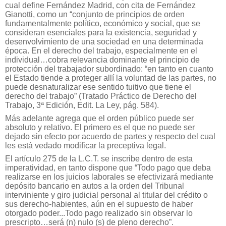
cual define Fernández Madrid, con cita de Fernández
Gianotti, como un “conjunto de principios de orden
fundamentalmente político, económico y social, que se
consideran esenciales para la existencia, seguridad y
desenvolvimiento de una sociedad en una determinada
época. En el derecho del trabajo, especialmente en el
individual…cobra relevancia dominante el principio de
protección del trabajador subordinado: “en tanto en cuanto
el Estado tiende a proteger allí la voluntad de las partes, no
puede desnaturalizar ese sentido tuitivo que tiene el
derecho del trabajo” (Tratado Práctico de Derecho del
Trabajo, 3ª Edición, Edit. La Ley, pág. 584).
Más adelante agrega que el orden público puede ser
absoluto y relativo. El primero es el que no puede ser
dejado sin efecto por acuerdo de partes y respecto del cual
les está vedado modificar la preceptiva legal.
El artículo 275 de la L.C.T. se inscribe dentro de esta
imperatividad, en tanto dispone que “Todo pago que deba
realizarse en los juicios laborales se efectivizará mediante
depósito bancario en autos a la orden del Tribunal
interviniente y giro judicial personal al titular del crédito o
sus derecho-habientes, aún en el supuesto de haber
otorgado poder...Todo pago realizado sin observar lo
prescripto…será (n) nulo (s) de pleno derecho”.