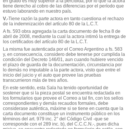
en grado es muy superior a la percibida, por lo que la actora
tiene derecho al cobro de las diferencias por el período que
estuvo laborando en nuestro país.
V.-
Tiene razón la parte actora en tanto cuestiona el rechazo
de la indemnización del artículo 80 de la L.C.T.
A fs. 593 obra agregada la carta documento de fecha 8 de
abril de 2008, mediante la cual la actora intimó la entrega de
los certificados del artículo 80 de la L.C.T.
La misma fue autenticada por el Correo Argentino a fs. 583
y, en consecuencia, considero debe tenerse por cumplida la
condición del Decreto 146/01, aun cuando hubiere vencido
el plazo de guarda de la documentación, circunstancia por
lo demás no imputable a la parte actora, visto que entre el
inicio del juicio y el auto que provee las pruebas
transcurrieron más de tres años.
En este sentido, esta Sala ha tenido oportunidad de
sostener que si la pieza postal se encuentra redactada en
los formularios que provee el Correo a tal fin, con los sellos
correspondientes y demás recaudos formales, debe
considerase auténtica, máxime si se tiene en cuenta que la
carta documento constituye un instrumento público en los
términos del art. 979 inc. 2° del Código Civil -que se
corresponde con el 289 inc. b), del C.C.C.N.-, pues dicha