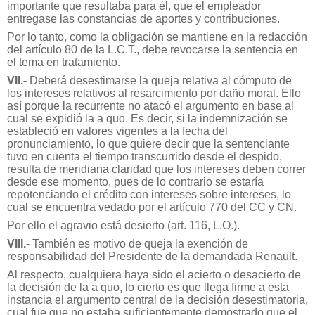
importante que resultaba para él, que el empleador
entregase las constancias de aportes y contribuciones.
Por lo tanto, como la obligación se mantiene en la redacción
del artículo 80 de la L.C.T., debe revocarse la sentencia en
el tema en tratamiento.
VII.-
Deberá desestimarse la queja relativa al cómputo de
los intereses relativos al resarcimiento por daño moral. Ello
así porque la recurrente no atacó el argumento en base al
cual se expidió la a quo. Es decir, si la indemnización se
estableció en valores vigentes a la fecha del
pronunciamiento, lo que quiere decir que la sentenciante
tuvo en cuenta el tiempo transcurrido desde el despido,
resulta de meridiana claridad que los intereses deben correr
desde ese momento, pues de lo contrario se estaría
repotenciando el crédito con intereses sobre intereses, lo
cual se encuentra vedado por el artículo 770 del CC y CN.
Por ello el agravio está desierto (art. 116, L.O.).
VIII.-
También es motivo de queja la exención de
responsabilidad del Presidente de la demandada Renault.
Al respecto, cualquiera haya sido el acierto o desacierto de
la decisión de la a quo, lo cierto es que llega firme a esta
instancia el argumento central de la decisión desestimatoria,
cual fue que no estaba suficientemente demostrado que el