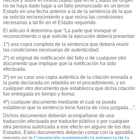
hechos y sobre el mismo objeto que en el Estado de origen
no se haya dado lugar a un fallo pronunciado en un tercer
Estado en una fecha anterior a la de la sentencia de la que
se solicita reconocimiento y que reúna las condiciones
necesarias a tal fin en el Estado requerido.
El artículo 4 determina que “La parte que invoque el
reconocimiento o que solicite la ejecución deberá presentar:
1º) una copia completa de la sentencia que deberá reunir
las condiciones necesarias de autenticidad;
2º) el original de notificación del fallo o de cualquier otro
documento que implique que la notificación ha sido
efectuada;
3º) en su caso una copia auténtica de la citación enviada a
la parte declarada en rebeldía en el procedimiento, y en
cualquier otro documento que establezca que dicha citación
fue entregada en tiempo y forma;
4º) cualquier documento mediante el cual se pueda
establecer que la sentencia tiene fuerza de cosa juzgada…”.
Dichos documentos deberán acompañarse de una
traducción efectuada por traductor público o por cualquier
otra persona autorizada a ese efecto en alguno de los dos
Estados. Estos documentos deberán contar con la apostilla
prevista en la
Convención suprimiendo la exigencia de la