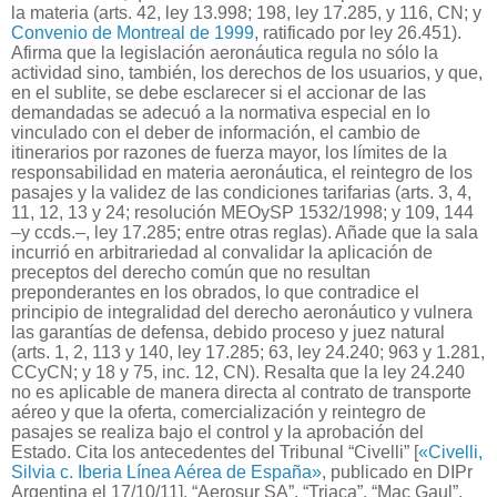
la materia (arts. 42, ley 13.998; 198, ley 17.285, y 116, CN; y
Convenio de Montreal de 1999
, ratificado por ley 26.451).
Afirma que la legislación aeronáutica regula no sólo la
actividad sino, también, los derechos de los usuarios, y que,
en el sublite, se debe esclarecer si el accionar de las
demandadas se adecuó a la normativa especial en lo
vinculado con el deber de información, el cambio de
itinerarios por razones de fuerza mayor, los límites de la
responsabilidad en materia aeronáutica, el reintegro de los
pasajes y la validez de las condiciones tarifarias (arts. 3, 4,
11, 12, 13 y 24; resolución MEOySP 1532/1998; y 109, 144
–y ccds.–, ley 17.285; entre otras reglas). Añade que la sala
incurrió en arbitrariedad al convalidar la aplicación de
preceptos del derecho común que no resultan
preponderantes en los obrados, lo que contradice el
principio de integralidad del derecho aeronáutico y vulnera
las garantías de defensa, debido proceso y juez natural
(arts. 1, 2, 113 y 140, ley 17.285; 63, ley 24.240; 963 y 1.281,
CCyCN; y 18 y 75, inc. 12, CN). Resalta que la ley 24.240
no es aplicable de manera directa al contrato de transporte
aéreo y que la oferta, comercialización y reintegro de
pasajes se realiza bajo el control y la aprobación del
Estado. Cita los antecedentes del Tribunal “Civelli” [
«
Civelli,
Silvia c. Iberia Línea Aérea de España»
, publicado en DIPr
Argentina el 17/10/11]
, “Aerosur SA”, “Triaca”, “Mac Gaul”,