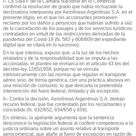
I– La Sala F de la Cámara Nacional en lo Comercial
confirmó la resolución de grado que había rechazado la
declinatoria interpuesta por Aerolíneas Argentinas S.A. en el
presente litigio, en el que los accionantes promueven
reclamo por los daños y perjuicios que habrían sufrido a raíz
de la cancelación de los pasajes y de los servicios turísticos
contratados en virtud de las restricciones derivadas de la
pandemia del Covid-19 (fs. 582 y 608/609 del expediente
digital que se citará en lo sucesivo).
En lo que interesa, expuso que, a la luz de los hechos
relatados y de la responsabilidad que se imputa a las
accionadas, el planteo se enmarca en el artículo 43 bis del
decreto-ley 1285/1958, porque no se vincula
intrínsecamente con las normas que regulan el transporte
aéreo sino, de forma genérica, con una práctica abusiva en
una relación de consumo, lo que descarta la pretendida
intervención del fuero federal, limitado y de excepción.
II– Contra la decisión, Aerolíneas Argentinas S.A. dedujo
recurso federal, que fue contestado por los reclamantes y
concedido (fs. 632/652, 654/658 y 659).
En síntesis, la apelante argumenta que la sentencia
desconoce la legislación federal al conferir competencia a la
justicia ordinaria sobre un asunto relativo al transporte
aerocomercial, que atañe al fuero de excepción en razón de