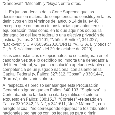
“Sandoval”, “Mitchell”, y “Goya”, entre otros.
III– Es jurisprudencia de la Corte Suprema que las
decisiones en materia de competencia no constituyen fallos
definitivos en los términos del artículo 14 de la ley 48,
excepto que concurran circunstancias que autoricen su
equiparación, tales como, en lo que aquí nos ocupa, la
denegación del fuero federal o una efectiva privación de
justicia (Fallos: 340:1401, “Núñez Benítez”; 341:327,
“Lackovic”; y CIV 050595/2018/1/RH1, “V., G. A. L. y otros c/
C., A. S. s/ alimentos”, del 29 de octubre de 2020).
Esas circunstancias excepcionales no se configuran en el
caso toda vez que lo decidido no importa una denegatoria
del fuero federal, ya que la resolución apelada establece la
competencia de un juzgado nacional con asiento en la
Capital Federal (v. Fallos: 327:312, “Costa”; y 330:1447,
“Barros”; entre varios otros).
Al respecto, es preciso señalar que esta Procuración
General no ignora que en Fallos: 340:103, “Sapienza”, la
Corte abandonó la doctrina citada y ratificó el criterio
expuesto en Fallos: 338:1517, “Corrales” –reiterado en
Fallos: 339:1342, “N.N.”, y 341:611, “José Mármol”–, con
arreglo al cual: “no corresponde equiparar a los tribunales
nacionales ordinarios con los federales para dirimir