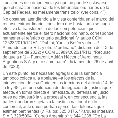
cuestiones de competencia ya que no puede soslayarse
que el carácter nacional de los tribunales ordinarios de la
Capital Federal es meramente transitorio” (ver cons. 4º).
No obstante, atendiendo a la vista conferida en el marco del
recurso extraordinario, considero que hasta tanto se haga
efectiva la transferencia de las competencias que
actualmente ejerce el fuero nacional ordinario, corresponde
mantener el referido criterio tradicional (v. autos COM
12523/2019/1/RH1, “Dubini, Yamila Belén y otros c/
Almundo.com S.R.L. y otro s/ ordinario”, dictamen del 13 de
septiembre de 2022; y COM 13989/2020/1/RH1, “Recurso
de queja n°1 – Fumaroni, Adrián Héctor c/ Aerolíneas
Argentinas S.A. y otro s/ ordinario”, dictamen del 26 de abril
de 2023).
En este punto, es necesario agregar que la sentencia
tampoco coloca a la apelante –a los efectos de la
intervención de esa Corte en los términos del artículo 14 de
la ley 48–, en una situación de denegación de justicia que
afecte, en forma directa e inmediata, su defensa en juicio,
pues no clausuró la vía procesal y, en consecuencia, las
partes quedaron sujetas a la justicia nacional en lo
comercial, ante quien podrán ejercer las defensas que
estimen pertinentes (v. Fallos: 325:3476, “Parques Interama
S.A.”, 329:5094, “Correo Argentino”; y 344:1288, “De La