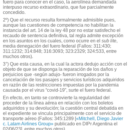
fuero para conocer en el caso, la aerolínea demandada
interpuso recurso extraordinario, que fue parcialmente
concedido.
2º) Que el recurso resulta formalmente admisible pues,
aunque las cuestiones de competencia no habilitan la
instancia del art. 14 de la ley 48 por no estar satisfecho el
recaudo de sentencia definitiva, tal regla admite excepción
en los asuntos en los cuales, como ocurre en el
sub lite
,
media denegación del fuero federal (Fallos: 311:430;
311:1232; 314:848; 316:3093; 323:2329; 324:533, entre
muchos otros).
3°) Que esta causa, en la cual la actora dedujo acción con el
objeto de que se disponga la reparación de los daños y
perjuicios que -según adujo- fueron irrogados por la
cancelación de los pasajes y servicios turísticos adquiridos
en razón de las restricciones impuestas por la pandemia
causada por el virus “covid-19”, surte el fuero federal.
En efecto, en tanto se controvierte la regularidad del
proceder de la línea aérea en relación con los boletos
adquiridos y su devolución; la cuestión central debatida en
el expediente se vincula principalmente con el servicio de
transporte aéreo (Fallos: 345:1289 [
«
Mitchell, Diego Javier
c. Latam Airlines Group
»
publicado en DIPr Argentina el
02/06/23], entre muchos otros).