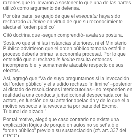
razones que lo llevaron a sostener lo que una de las partes
utilizó como argumento de defensa.
Por otra parte, se quejó de que el
exequatur
haya sido
rechazado
in limine
en virtud de que su reconocimiento
afecta el “orden público”.
Citó doctrina que -según comprendió- avala su postura.
Sostuvo que si ni las instancias ulteriores, ni el Ministerio
Público advirtieron que el orden público tornaría estéril el
proceso debería primar la economía procesal. Por lo que
entendió que el rechazo
in limine
resulta entonces
incomprensible, y sumamente atacable respecto de sus
efectos.
Así, agregó que “Va de suyo preguntarnos si la invocación
del 'orden público' y el aludido rechazo 'in limine' –posterior
al dictado de resoluciones interlocutorias– no responden en
realidad a una conducta jurisdiccional despechada con la
actora, en función de su anterior apelación y de lo que ella
motivó respecto a la revocatoria por parte del Excmo.
Tribunal de alzada.”
Por tal motivo, alegó que caso contrario no existe una
explicación lógica de porqué en autos no se señaló el
“orden público” previo a su sustanciación (cfr. art. 337 del
CPCC).