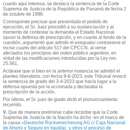
cuanto aquí interesa, se destaca la sentencia de la Corte
Suprema de Justicia de la República de Panamá de fecha 2
de octubre de 1998.
Corresponde precisar que presentado el pedido de
ejecución, el Sr. Juez procedió a su sustanciación y al
momento de contestar la demanda el Estado Nacional
opuso la defensa de prescripción, y en cuanto al fondo de la
cuestión, argumentó que admitir el
exequatur
contraviene el
inciso cuarto del artículo 517 del CPCCN, al verse
afectados los principios del orden público argentino, en
virtud de las modificaciones introducidas por la Ley nro.
25.561.
Aclárase que si bien en la anterior instancia se admitió el
planteo liberatorio, con fecha 9-6-2023, este Tribunal revocó
la sentencia de grado del 3-4-2023 que hacía lugar a la
defensa opuesta por la accionada y declaraba la
prescripción de la acción.
Por último, el Sr. juez de grado dictó el pronunciamiento
recurrido.
V.
Que de manera preliminar cabe recordar que la Corte
Suprema de Justicia de la Nación ha dicho -en el marco de
la causa
«Deutsche Rückversicherung AG c/ Caja Nacional
de Ahorro y Seguro en liquidac. y otros s/ proceso de