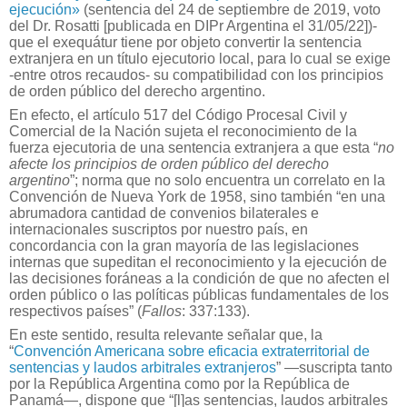
ejecución»
(sentencia del 24 de septiembre de 2019, voto
del Dr. Rosatti [publicada en DIPr Argentina el 31/05/22])-
que el exequátur tiene por objeto convertir la sentencia
extranjera en un título ejecutorio local, para lo cual se exige
-entre otros recaudos- su compatibilidad con los principios
de orden público del derecho argentino.
En efecto, el artículo 517 del Código Procesal Civil y
Comercial de la Nación sujeta el reconocimiento de la
fuerza ejecutoria de una sentencia extranjera a que esta “
no
afecte los principios de orden público del derecho
argentino
”; norma que no solo encuentra un correlato en la
Convención de Nueva York de 1958, sino también “en una
abrumadora cantidad de convenios bilaterales e
internacionales suscriptos por nuestro país, en
concordancia con la gran mayoría de las legislaciones
internas que supeditan el reconocimiento y la ejecución de
las decisiones foráneas a la condición de que no afecten el
orden público o las políticas públicas fundamentales de los
respectivos países” (
Fallos
: 337:133).
En este sentido, resulta relevante señalar que, la
“
Convención Americana sobre eficacia extraterritorial de
sentencias y laudos arbitrales extranjeros
” —suscripta tanto
por la República Argentina como por la República de
Panamá—, dispone que “[l]as sentencias, laudos arbitrales