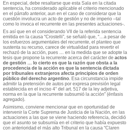
En especial, debe resaltarse que esta Sala en la citada
sentencia, ha considerado aplicable el criterio mencionado
en el párrafo anterior, aun en el caso de considerar que la
cuestión involucra un acto de gestión y no de imperio –tal
como lo invoca el recurrente en las presentes actuaciones-.
Es así que en el considerando VII de la referida sentencia
emitida en la causa “Crostelli”, se señaló que, “…a pesar de
los esfuerzos argumentales del recurrente, el planteo que
sustenta su recurso, carece de virtualidad para revertir el
rechazó de la acción, pues … en la medida que se adopte la
tesis que propone la recurrente acerca del carácter de
actos
de gestión … lo cierto es que la razón que obsta a la
procedencia de la acción es que la sentencia dictada
por tribunales extranjeros afecta principios de orden
público del derecho argentino
. Esa circunstancia impide
admitir la pretensión de autos por expresa previsión legal
establecida en el inciso 4° del art. 517 de la ley adjetiva,
norma en la que la recurrente subsumió la acción” (énfasis
agregado).
Asimismo, conviene mencionar que en oportunidad de
intervenir la Corte Suprema de Justicia de la Nación, en las
actuaciones a las que se viene haciendo referencia, decidió
que el asunto se subsumía en el criterio que había expuesto
con anterioridad el más alto Tribunal en la causa “Claren