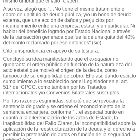
mismo umbral que el fallo “Claren”.
A su vez, alegó que “…No tiene el mismo tratamiento el
cobro de un título de deuda pública, y/o un bono de deuda
externa, que una acción de daños y perjuicios por
incumplimiento entre una empresa estatal y un particular. Ni
hablar del beneficio logrado por Estado Nacional a través
de la transacción generada que fue la de una quita del 40%
del monto reclamado por ese entonces” (
sic
).
Citó jurisprudencia en apoyo de su tesitura.
Concluyó su idea manifestando que el
exequatur
no
quebranta el orden público en función de la naturaleza del
acto estatal que motivó el origen de la deuda, como
tampoco de su exigibilidad de cobro. Ello así, dando estricto
cumplimiento a lo establecido por el Legislador en el art.
517 del CPCC, como también por los Tratados
internacionales y/o Convenios Bilaterales suscriptos.
Por las razones esgrimidas, solicitó que se revocara la
sentencia de grado y se ordene el reconocimiento de la
sentencia extranjera, conforme “…el especial punto en
cuanto a la diferenciación de los actos de Estado, la
inaplicabilidad del Fallo Claren, la incompatibilidad sobre la
aplicación de la reestructuración de la deuda y el derecho a
percibir la pretensión de autos en función de la seguridad