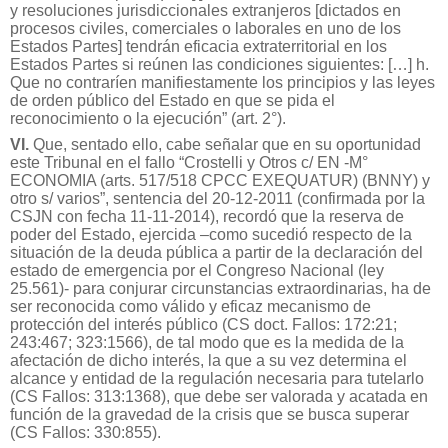
y resoluciones jurisdiccionales extranjeros [dictados en
procesos civiles, comerciales o laborales en uno de los
Estados Partes] tendrán eficacia extraterritorial en los
Estados Partes si reúnen las condiciones siguientes: […] h.
Que no contraríen manifiestamente los principios y las leyes
de orden público del Estado en que se pida el
reconocimiento o la ejecución” (art. 2°).
VI.
Que, sentado ello, cabe señalar que en su oportunidad
este Tribunal en el fallo “Crostelli y Otros c/ EN -M°
ECONOMIA (arts. 517/518 CPCC EXEQUATUR) (BNNY) y
otro s/ varios”, sentencia del 20-12-2011 (confirmada por la
CSJN con fecha 11-11-2014), recordó que la reserva de
poder del Estado, ejercida –como sucedió respecto de la
situación de la deuda pública a partir de la declaración del
estado de emergencia por el Congreso Nacional (ley
25.561)- para conjurar circunstancias extraordinarias, ha de
ser reconocida como válido y eficaz mecanismo de
protección del interés público (CS doct. Fallos: 172:21;
243:467; 323:1566), de tal modo que es la medida de la
afectación de dicho interés, la que a su vez determina el
alcance y entidad de la regulación necesaria para tutelarlo
(CS Fallos: 313:1368), que debe ser valorada y acatada en
función de la gravedad de la crisis que se busca superar
(CS Fallos: 330:855).