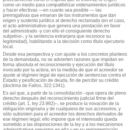
como un medio para compatibilizar ordenamientos jurídicos
y hacer efectivas —en cuanto sea posible — las
prerrogativas que emanan de los instrumentos que dan
origen y sustento jurídico al derecho reclamado (en el caso,
el acto administrativo que genera una prestación en favor
del administrado -y con ello el consiguiente derecho
subjetivo-, y la sentencia extranjera que reconoce su
legitimidad), habilitando a la decisión como título ejecutorio
local.
Desde esa perspectiva y con ajuste a los concretos planteos
de la demandada, no se advierten razones que impidan en
forma absoluta el reconocimiento y ejecución del título
invocado por la actora, en la medida de que el acreedor se
ajuste al régimen legal de ejecución de sentencias contra el
Estado y pesificación de deuda, fin de percibir su crédito
(doctrina de
Fallos
, 322:1341).
Es así que, a partir de la consolidación –que opera de pleno
derecho después del reconocimiento judicial firme del
crédito (art. 1, ley 23.982)–, se produce la novación de la
obligación originaria y de cualquiera de sus accesorios, y
sólo subsisten para el acreedor los derechos derivados de
ese régimen legal; ello impone que el interesado queda
sometido a las disposiciones de la ley y a los mecanismos
administrativos previstos en ella y en su reglamentación