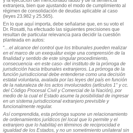
y la ejecución del mencionado laudo y de la sentencia
extranjera, bien que ajustando el modo de cumplimiento al
régimen de consolidación de deudas aplicable al caso
(leyes 23.982 y 25.565).
En lo que aquí importa, debe señalarse que, en su voto el
Dr. Rosatti, ha efectuado las siguientes precisiones que
resultan de particular relevancia para decidir la cuestión
planteada en autos:
“
…el alcance del control que los tribunales pueden realizar
en el marco de un exequátur exige una comprensión de la
finalidad y sentido de este singular procedimiento,
consecuencia -en este caso- del instituto de la prórroga de
jurisdicción hacia tribunales extranjeros. La prórroga de la
función jurisdiccional debe entenderse como una decisión
estatal voluntaria, avalada por las leyes del país en función
de la naturaleza de los actos involucrados (artículos 1° y cc.
del Código Procesal Civil y Comercial de la Nación), por
medio de la cual el Estado asume la posibilidad de ingresar
en un sistema jurisdiccional extranjero previsible y
funcionalmente regular.
Así comprendida, esta prórroga supone un relacionamiento
de ordenamientos jurídicos (el local que lo permite y el
extranjero que lo habilita) en términos de reciprocidad e
igualdad de los Estados, y no un sometimiento unilateral sin