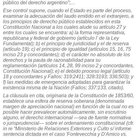
público del derecho argentino”;…
Ese control supone, cuando el Estado es parte del proceso,
examinar la adecuación del laudo emitido en el extranjero, a
los principios de derecho público establecidos en esta
Constitución Nacional a los cuales alude su artículo 27 y
entre los cuales se encuentra: a) la forma representativa,
republicana y federal de gobierno (artículo l' de la Ley
Fundamental); b) el principio de juridicidad y el de reserva
(artículo 19); c) el principio de igualdad (artículos 15, 16, 75
inciso 23 y concordantes); d) el carácter no absoluto de los
derechos y la pauta de razonabilidad para su
reglamentación (artículos 14, 28, 99 inciso 2 y concordantes,
Constitución Nacional); e) el debido proceso legal (artículo
18 y concordantes y Fallos: 319:2411; 328:3193; 336:503); y
f) las medidas de emergencia adoptadas para garantizar la
existencia misma de la Nación (Fallos: 337:133, citado).
La cláusula en cita, originaria de la Constitución de 1853/60,
establece una esfera de reserva soberana (denominada
margen de apreciación nacional) en función de la cual no es
posible hacer prevalecer automáticamente, sin escrutinio
alguno, el derecho internacional —sea de fuente normativa
o jurisprudencial— sobre el ordenamiento constitucional (cfr.
in re “Ministerio de Relaciones Exteriores y Culto s/ informe
sentencia dictada en el caso 'Fontevecchia y D'Amico vs.