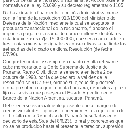
para concertar una transacción administrativa con base a la
normativa de la ley 23.696 y su decreto reglamentario 1105.
Dicha actuación finalmente culminó administrativamente
con la firma de la resolución 910/1990 del Ministerio de
Defensa de la Nación, mediante la cual se aceptaba la
propuesta transaccional de la reclamante, fijándose el
importe a pagar en la suma de quince millones de dólares
estadounidenses (u$s 15.000.000), que sería cancelado en
tres cuotas mensuales iguales y consecutivas, a partir de los
treinta días del dictado de dicha Resolución (de fecha
6/7/90).
Con posterioridad, y siempre en cuanto resulta relevante,
cabe memorar que la Corte Suprema de Justicia de
Panamá, Ramo Civil, dictó la sentencia en fecha 2 de
octubre de 1998, por la que declaró la validez de la
resolución N° 910/1990, ordenó su ejecución y decretó
embargo sobre cualquier cuenta bancaria, depósitos a plazo
fijo o a la vista que poseyera el Estado Argentino en el
Banco de la Nación Argentina, sucursal Panamá.
Debe tenerse especialmente presente que al margen de
ciertas vicisitudes litigiosas concernientes a la ejecución de
dicho fallo en la República de Panamá (reseñadas en el
decisorio de esta Sala del 8/6/23), lo real y concreto es que
no se ha producido hasta el presente, alteración, supresión,