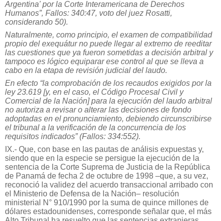
Argentina' por la Corte Interamericana de Derechos
Humanos”, Fallos: 340:47, voto del juez Rosatti,
considerando 50).
Naturalmente, como principio, el examen de compatibilidad
propio del exequátur no puede llegar al extremo de reeditar
las cuestiones que ya fueron sometidas a decisión arbitral y
tampoco es lógico equiparar ese control al que se lleva a
cabo en la etapa de revisión judicial del laudo.
En efecto “la comprobación de los recaudos exigidos por la
ley 23.619 [y, en el caso, el Código Procesal Civil y
Comercial de la Nación] para la ejecución del laudo arbitral
no autoriza a revisar o alterar las decisiones de fondo
adoptadas en el pronunciamiento, debiendo circunscribirse
el tribunal a la verificación de la concurrencia de los
requisitos indicados” (Fallos: 334:552).
IX.- Que, con base en las pautas de análisis expuestas y,
siendo que en la especie se persigue la ejecución de la
sentencia de la Corte Suprema de Justicia de la República
de Panamá de fecha 2 de octubre de 1998 –que, a su vez,
reconoció la validez del acuerdo transaccional arribado con
el Ministerio de Defensa de la Nación– resolución
ministerial N° 910/1990 por la suma de quince millones de
dólares estadounidenses, corresponde señalar que, el más
Alto Tribunal ha resuelto que las sentencias extranjeras