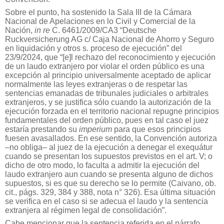
Sobre el punto, ha sostenido la Sala III de la Cámara
Nacional de Apelaciones en lo Civil y Comercial de la
Nación,
in re
C. 6461/2009/CA3 “Deutsche
Ruckversicherung AG c/ Caja Nacional de Ahorro y Seguro
en liquidación y otros s. proceso de ejecución” del
23/9/2024, que “[e]l rechazo del reconocimiento y ejecución
de un laudo extranjero por violar el orden público es una
excepción al principio universalmente aceptado de aplicar
normalmente las leyes extranjeras o de respetar las
sentencias emanadas de tribunales judiciales o arbitrales
extranjeros, y se justifica sólo cuando la autorización de la
ejecución forzada en el territorio nacional repugne principios
fundamentales del orden público, pues en tal caso el juez
estaría prestando su
imperium
para que esos principios
fuesen avasallados. En ese sentido, la Convención autoriza
–no obliga– al juez de la ejecución a denegar el exequátur
cuando se presentan los supuestos previstos en el art. V; o
dicho de otro modo, lo faculta a admitir la ejecución del
laudo extranjero aun cuando se presenta alguno de dichos
supuestos, si es que su derecho se lo permite (Caivano, ob.
cit., págs. 329, 384 y 388, nota n° 326). Esa última situación
se verifica en el caso si se adecua el laudo y la sentencia
extranjera al régimen legal de consolidación”.
Cabe mencionar que la sentencia referida en el párrafo