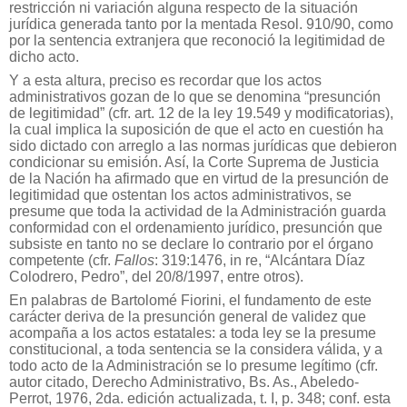
restricción ni variación alguna respecto de la situación
jurídica generada tanto por la mentada Resol. 910/90, como
por la sentencia extranjera que reconoció la legitimidad de
dicho acto.
Y a esta altura, preciso es recordar que los actos
administrativos gozan de lo que se denomina “presunción
de legitimidad” (cfr. art. 12 de la ley 19.549 y modificatorias),
la cual implica la suposición de que el acto en cuestión ha
sido dictado con arreglo a las normas jurídicas que debieron
condicionar su emisión. Así, la Corte Suprema de Justicia
de la Nación ha afirmado que en virtud de la presunción de
legitimidad que ostentan los actos administrativos, se
presume que toda la actividad de la Administración guarda
conformidad con el ordenamiento jurídico, presunción que
subsiste en tanto no se declare lo contrario por el órgano
competente (cfr.
Fallos
: 319:1476, in re, “Alcántara Díaz
Colodrero, Pedro”, del 20/8/1997, entre otros).
En palabras de Bartolomé Fiorini, el fundamento de este
carácter deriva de la presunción general de validez que
acompaña a los actos estatales: a toda ley se la presume
constitucional, a toda sentencia se la considera válida, y a
todo acto de la Administración se lo presume legítimo (cfr.
autor citado, Derecho Administrativo, Bs. As., Abeledo-
Perrot, 1976, 2da. edición actualizada, t. I, p. 348; conf. esta