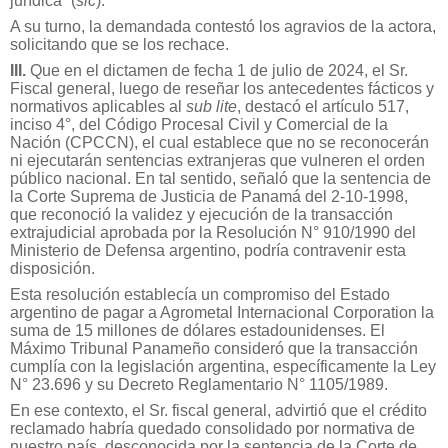
jurídica” (
sic
).
A su turno, la demandada contestó los agravios de la actora,
solicitando que se los rechace.
III.
Que en el dictamen de fecha 1 de julio de 2024, el Sr.
Fiscal general, luego de reseñar los antecedentes fácticos y
normativos aplicables al
sub lite
, destacó el artículo 517,
inciso 4°, del Código Procesal Civil y Comercial de la
Nación (CPCCN), el cual establece que no se reconocerán
ni ejecutarán sentencias extranjeras que vulneren el orden
público nacional. En tal sentido, señaló que la sentencia de
la Corte Suprema de Justicia de Panamá del 2-10-1998,
que reconoció la validez y ejecución de la transacción
extrajudicial aprobada por la Resolución N° 910/1990 del
Ministerio de Defensa argentino, podría contravenir esta
disposición.
Esta resolución establecía un compromiso del Estado
argentino de pagar a Agrometal Internacional Corporation la
suma de 15 millones de dólares estadounidenses. El
Máximo Tribunal Panameño consideró que la transacción
cumplía con la legislación argentina, específicamente la Ley
N° 23.696 y su Decreto Reglamentario N° 1105/1989.
En ese contexto, el Sr. fiscal general, advirtió que el crédito
reclamado habría quedado consolidado por normativa de
nuestro país, desconocida por la sentencia de la Corte de