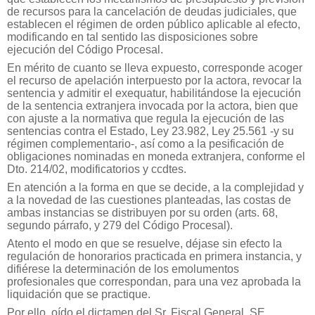
de recursos para la cancelación de deudas judiciales, que
establecen el régimen de orden público aplicable al efecto,
modificando en tal sentido las disposiciones sobre
ejecución del Código Procesal.
En mérito de cuanto se lleva expuesto, corresponde acoger
el recurso de apelación interpuesto por la actora, revocar la
sentencia y admitir el exequatur, habilitándose la ejecución
de la sentencia extranjera invocada por la actora, bien que
con ajuste a la normativa que regula la ejecución de las
sentencias contra el Estado, Ley 23.982, Ley 25.561 -y su
régimen complementario-, así como a la pesificación de
obligaciones nominadas en moneda extranjera, conforme el
Dto. 214/02, modificatorios y ccdtes.
En atención a la forma en que se decide, a la complejidad y
a la novedad de las cuestiones planteadas, las costas de
ambas instancias se distribuyen por su orden (arts. 68,
segundo párrafo, y 279 del Código Procesal).
Atento el modo en que se resuelve, déjase sin efecto la
regulación de honorarios practicada en primera instancia, y
difiérese la determinación de los emolumentos
profesionales que correspondan, para una vez aprobada la
liquidación que se practique.
Por ello, oído el dictamen del Sr. Fiscal General, SE