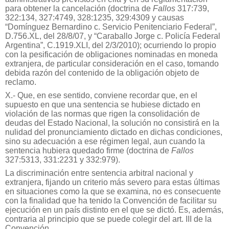
para obtener la cancelación (doctrina de
Fallos
317:739,
322:134, 327:4749, 328:1235, 329:4309 y causas
“Domínguez Bernardino c. Servicio Penitenciario Federal”,
D.756.XL, del 28/8/07, y “Caraballo Jorge c. Policía Federal
Argentina”, C.1919.XLI, del 2/3/2010); ocurriendo lo propio
con la pesificación de obligaciones nominadas en moneda
extranjera, de particular consideración en el caso, tomando
debida razón del contenido de la obligación objeto de
reclamo.
X.- Que, en ese sentido, conviene recordar que, en el
supuesto en que una sentencia se hubiese dictado en
violación de las normas que rigen la consolidación de
deudas del Estado Nacional, la solución no consistirá en la
nulidad del pronunciamiento dictado en dichas condiciones,
sino su adecuación a ese régimen legal, aun cuando la
sentencia hubiera quedado firme (doctrina de
Fallos
327:5313, 331:2231 y 332:979).
La discriminación entre sentencia arbitral nacional y
extranjera, fijando un criterio más severo para estas últimas
en situaciones como la que se examina, no es consecuente
con la finalidad que ha tenido la Convención de facilitar su
ejecución en un país distinto en el que se dictó. Es, además,
contraria al principio que se puede colegir del art. III de la
Convención.