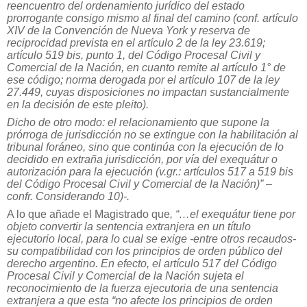
reencuentro del ordenamiento jurídico del estado
prorrogante consigo mismo al final del camino (conf. artículo
XIV de la Convención de Nueva York y reserva de
reciprocidad prevista en el artículo 2 de la ley 23.619;
artículo 519 bis, punto 1, del Código Procesal Civil y
Comercial de la Nación, en cuanto remite al artículo 1° de
ese código; norma derogada por el artículo 107 de la ley
27.449, cuyas disposiciones no impactan sustancialmente
en la decisión de este pleito).
Dicho de otro modo: el relacionamiento que supone la
prórroga de jurisdicción no se extingue con la habilitación al
tribunal foráneo, sino que continúa con la ejecución de lo
decidido en extraña jurisdicción, por vía del exequátur o
autorización para la ejecución (v.gr.: artículos 517 a 519 bis
del Código Procesal Civil y Comercial de la Nación)” –
confr. Considerando 10)-.
A lo que añade el Magistrado que
, “…el exequátur tiene por
objeto convertir la sentencia extranjera en un título
ejecutorio local, para lo cual se exige -entre otros recaudos-
su compatibilidad con los principios de orden público del
derecho argentino. En efecto, el artículo 517 del Código
Procesal Civil y Comercial de la Nación sujeta el
reconocimiento de la fuerza ejecutoria de una sentencia
extranjera a que esta “no afecte los principios de orden