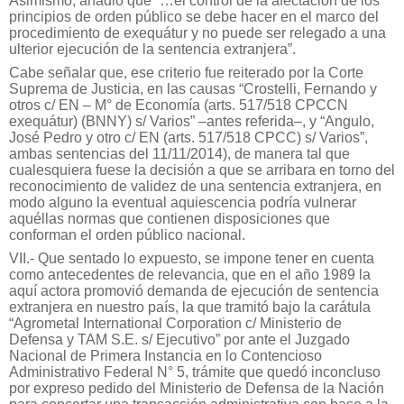
Asimismo, añadió que “…el control de la afectación de los
principios de orden público se debe hacer en el marco del
procedimiento de exequátur y no puede ser relegado a una
ulterior ejecución de la sentencia extranjera”.
Cabe señalar que, ese criterio fue reiterado por la Corte
Suprema de Justicia, en las causas “Crostelli, Fernando y
otros c/ EN – M° de Economía (arts. 517/518 CPCCN
exequátur) (BNNY) s/ Varios” –antes referida–, y “Angulo,
José Pedro y otro c/ EN (arts. 517/518 CPCC) s/ Varios”,
ambas sentencias del 11/11/2014), de manera tal que
cualesquiera fuese la decisión a que se arribara en torno del
reconocimiento de validez de una sentencia extranjera, en
modo alguno la eventual aquiescencia podría vulnerar
aquéllas normas que contienen disposiciones que
conforman el orden público nacional.
VII.- Que sentado lo expuesto, se impone tener en cuenta
como antecedentes de relevancia, que en el año 1989 la
aquí actora promovió demanda de ejecución de sentencia
extranjera en nuestro país, la que tramitó bajo la carátula
“Agrometal International Corporation c/ Ministerio de
Defensa y TAM S.E. s/ Ejecutivo” por ante el Juzgado
Nacional de Primera Instancia en lo Contencioso
Administrativo Federal N° 5, trámite que quedó inconcluso
por expreso pedido del Ministerio de Defensa de la Nación