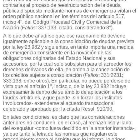
contrarias al proceso de reestructuración de la deuda
pública dispuesto mediante normas de emergencia violan el
orden público nacional en los términos del artículo 517,
inciso 4°, del Código Procesal Civil y Comercial de la
Nación (
Fallos:
337:133, citado, considerando 8°).
A lo que debe añadirse que, ese razonamiento deviene
igualmente aplicable a la consolidación de deudas prevista
por la ley 23.982 y siguientes, en tanto importa una medida
de emergencia consistente en la novación de las
obligaciones originarias del Estado Nacional y sus
accesorios, por la cual solo subsisten para el acreedor los
derechos derivados de ella, en orden a la cancelación de
los créditos sujetos a consolidación (
Fallos
: 331:2231;
333:138; entre otros). En particular, no puede perderse de
vista que el artículo 1°, inciso c, de la ley 23.982 incluye
expresamente dentro de su ámbito de aplicación a los
laudos arbitrales, y que puede -sin forzar los institutos
involucrados- extenderse al acuerdo transaccional
celebrado y aprobado por la citada Resol. 910/90.
En tales condiciones, es claro que las consideraciones
anteriores no conducen, en el caso, al rechazo liso y llano
del exequátur -como fuera decidido en la anterior instancia-,
ya que tanto la letra de las normas que regulan este
procedimiento como el espíritu que lo informa, lo erigen