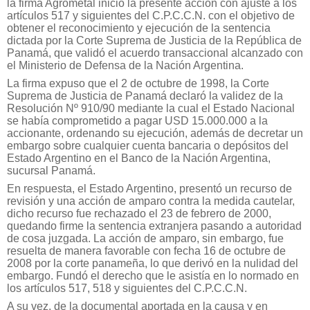
la firma Agrometal inició la presente acción con ajuste a los
artículos 517 y siguientes del C.P.C.C.N. con el objetivo de
obtener el reconocimiento y ejecución de la sentencia
dictada por la Corte Suprema de Justicia de la República de
Panamá, que validó el acuerdo transaccional alcanzado con
el Ministerio de Defensa de la Nación Argentina.
La firma expuso que el 2 de octubre de 1998, la Corte
Suprema de Justicia de Panamá declaró la validez de la
Resolución Nº 910/90 mediante la cual el Estado Nacional
se había comprometido a pagar USD 15.000.000 a la
accionante, ordenando su ejecución, además de decretar un
embargo sobre cualquier cuenta bancaria o depósitos del
Estado Argentino en el Banco de la Nación Argentina,
sucursal Panamá.
En respuesta, el Estado Argentino, presentó un recurso de
revisión y una acción de amparo contra la medida cautelar,
dicho recurso fue rechazado el 23 de febrero de 2000,
quedando firme la sentencia extranjera pasando a autoridad
de cosa juzgada. La acción de amparo, sin embargo, fue
resuelta de manera favorable con fecha 16 de octubre de
2008 por la corte panameña, lo que derivó en la nulidad del
embargo. Fundó el derecho que le asistía en lo normado en
los artículos 517, 518 y siguientes del C.P.C.C.N.
A su vez, de la documental aportada en la causa y en