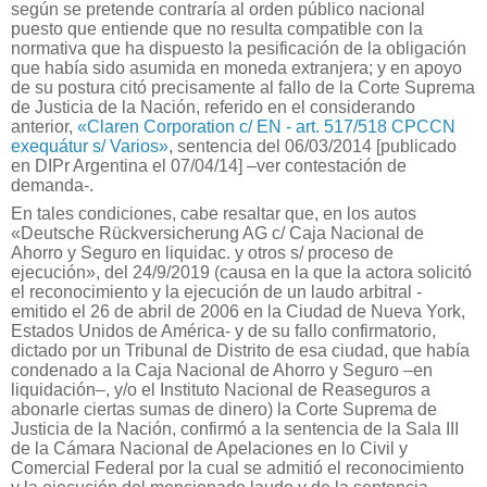
según se pretende contraría al orden público nacional
puesto que entiende que no resulta compatible con la
normativa que ha dispuesto la pesificación de la obligación
que había sido asumida en moneda extranjera; y en apoyo
de su postura citó precisamente al fallo de la Corte Suprema
de Justicia de la Nación, referido en el considerando
anterior,
«Claren Corporation c/ EN - art. 517/518 CPCCN
exequátur s/ Varios»
, sentencia del 06/03/2014 [publicado
en DIPr Argentina el 07/04/14] –ver contestación de
demanda-.
En tales condiciones, cabe resaltar que, en los autos
«Deutsche Rückversicherung AG c/ Caja Nacional de
Ahorro y Seguro en liquidac. y otros s/ proceso de
ejecución», del 24/9/2019 (causa en la que la actora solicitó
el reconocimiento y la ejecución de un laudo arbitral -
emitido el 26 de abril de 2006 en la Ciudad de Nueva York,
Estados Unidos de América- y de su fallo confirmatorio,
dictado por un Tribunal de Distrito de esa ciudad, que había
condenado a la Caja Nacional de Ahorro y Seguro –en
liquidación–, y/o el Instituto Nacional de Reaseguros a
abonarle ciertas sumas de dinero) la Corte Suprema de
Justicia de la Nación, confirmó a la sentencia de la Sala III
de la Cámara Nacional de Apelaciones en lo Civil y
Comercial Federal por la cual se admitió el reconocimiento