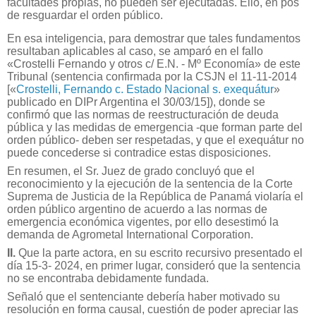
facultades propias, no pueden ser ejecutadas. Ello, en pos
de resguardar el orden público.
En esa inteligencia, para demostrar que tales fundamentos
resultaban aplicables al caso, se amparó en el fallo
«Crostelli Fernando y otros c/ E.N. - Mº Economía» de este
Tribunal (sentencia confirmada por la CSJN el 11-11-2014
[«
Crostelli, Fernando c. Estado Nacional s. exequátur
»
publicado en DIPr Argentina el 30/03/15]), donde se
confirmó que las normas de reestructuración de deuda
pública y las medidas de emergencia -que forman parte del
orden público- deben ser respetadas, y que el exequátur no
puede concederse si contradice estas disposiciones.
En resumen, el Sr. Juez de grado concluyó que el
reconocimiento y la ejecución de la sentencia de la Corte
Suprema de Justicia de la República de Panamá violaría el
orden público argentino de acuerdo a las normas de
emergencia económica vigentes, por ello desestimó la
demanda de Agrometal International Corporation.
II.
Que la parte actora, en su escrito recursivo presentado el
día 15-3- 2024, en primer lugar, consideró que la sentencia
no se encontraba debidamente fundada.
Señaló que el sentenciante debería haber motivado su
resolución en forma causal, cuestión de poder apreciar las