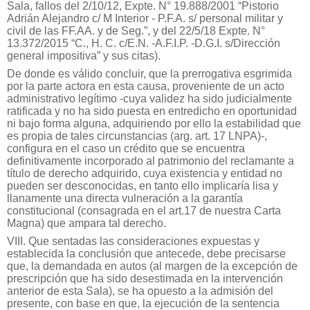
Sala, fallos del 2/10/12, Expte. N° 19.888/2001 “Pistorio
Adrián Alejandro c/ M Interior - P.F.A. s/ personal militar y
civil de las FF.AA. y de Seg.”, y del 22/5/18 Expte. N°
13.372/2015 “C., H. C. c/E.N. -A.F.I.P. -D.G.I. s/Dirección
general impositiva” y sus citas).
De donde es válido concluir, que la prerrogativa esgrimida
por la parte actora en esta causa, proveniente de un acto
administrativo legítimo -cuya validez ha sido judicialmente
ratificada y no ha sido puesta en entredicho en oportunidad
ni bajo forma alguna, adquiriendo por ello la estabilidad que
es propia de tales circunstancias (arg. art. 17 LNPA)-,
configura en el caso un crédito que se encuentra
definitivamente incorporado al patrimonio del reclamante a
título de derecho adquirido, cuya existencia y entidad no
pueden ser desconocidas, en tanto ello implicaría lisa y
llanamente una directa vulneración a la garantía
constitucional (consagrada en el art.17 de nuestra Carta
Magna) que ampara tal derecho.
VIII. Que sentadas las consideraciones expuestas y
establecida la conclusión que antecede, debe precisarse
que, la demandada en autos (al margen de la excepción de
prescripción que ha sido desestimada en la intervención
anterior de esta Sala), se ha opuesto a la admisión del
presente, con base en que, la ejecución de la sentencia