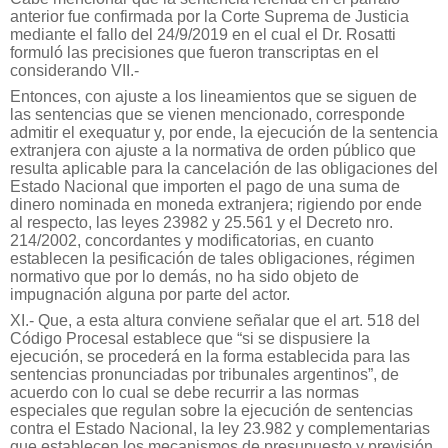
anterior fue confirmada por la Corte Suprema de Justicia
mediante el fallo del 24/9/2019 en el cual el Dr. Rosatti
formuló las precisiones que fueron transcriptas en el
considerando VII.-
Entonces, con ajuste a los lineamientos que se siguen de
las sentencias que se vienen mencionado, corresponde
admitir el exequatur y, por ende, la ejecución de la sentencia
extranjera con ajuste a la normativa de orden público que
resulta aplicable para la cancelación de las obligaciones del
Estado Nacional que importen el pago de una suma de
dinero nominada en moneda extranjera; rigiendo por ende
al respecto, las leyes 23982 y 25.561 y el Decreto nro.
214/2002, concordantes y modificatorias, en cuanto
establecen la pesificación de tales obligaciones, régimen
normativo que por lo demás, no ha sido objeto de
impugnación alguna por parte del actor.
XI.- Que, a esta altura conviene señalar que el art. 518 del
Código Procesal establece que “si se dispusiere la
ejecución, se procederá en la forma establecida para las
sentencias pronunciadas por tribunales argentinos”, de
acuerdo con lo cual se debe recurrir a las normas
especiales que regulan sobre la ejecución de sentencias
contra el Estado Nacional, la ley 23.982 y complementarias
que establecen los mecanismos de presupuesto y previsión