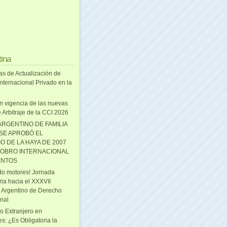
tina
as de Actualización de
nternacional Privado en la
n vigencia de las nuevas
 Arbitraje de la CCI 2026
ARGENTINO DE FAMILIA
 SE APROBÓ EL
O DE LA HAYA DE 2007
OBRO INTERNACIONAL
ENTOS
o motores! Jornada
ria hacia el XXXVII
 Argentino de Derecho
onal
o Extranjero en
s: ¿Es Obligatoria la