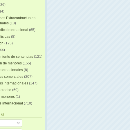
(26)
(4)
nes Extracontractuales
onales
(18)
lico internacional
(65)
fisicas
(8)
ion
(175)
44)
iento de sentencias
(121)
on de menores
(155)
nternacionales
(8)
es comerciales
(207)
s internacionales
(147)
 credito
(59)
e menores
(1)
e internacional
(710)
 a
s