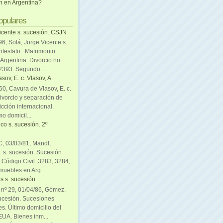
ón en Argentina?
opulares
icente s. sucesión. CSJN
6, Solá, Jorge Vicente s.
ntestato . Matrimonio
Argentina. Divorcio no
 2393. Segundo ...
sov, E. c. Vlasov, A.
0, Cavura de Vlasov, E. c.
divorcio y separación de
icción internacional.
mo domicil...
co s. sucesión. 2º
C, 03/03/81, Mandl,
. s. sucesión. Sucesión
. Código Civil: 3283, 3284,
muebles en Arg...
s s. sucesión
. nº 29, 01/04/86, Gómez,
sucesión. Sucesiones
es. Último domicilio del
EUA. Bienes inm...