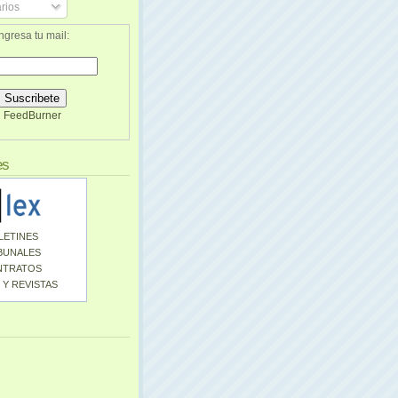
rios
ngresa tu mail:
FeedBurner
es
LETINES
BUNALES
NTRATOS
 Y REVISTAS