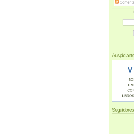
Comenta
I
Auspiciant
BO
TRI
CO
LIBROS
Seguidores