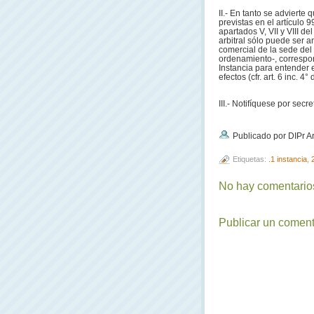
II.- En tanto se adviert
previstas en el artículo 9
apartados V, VII y VIII 
arbitral sólo puede ser 
comercial de la sede del a
ordenamiento-, correspon
Instancia para entender 
efectos (cfr. art. 6 inc. 4
III.- Notifíquese por secret
Publicado por DIPr A
Etiquetas:
.1 instancia
,
No hay comentarios
Publicar un coment