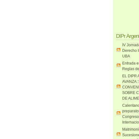
DIPr Argen
IV Jornad
Derecho I
UBA
Entrada e
Reglas de
EL DIPR 
AVANZA:
CONVENI
SOBRE C
DE ALIM
Calentand
preparato
Congreso
Internaci
Matrimoni
Sucesione