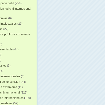
 parte debil
(250)
on judicial internacional
previa
(6)
intelectuales
(29)
ion
(27)
s publicos extranjeros
8)
resentable
(44)
8)
)
a ley
(5)
14)
 internacionales
(3)
 de jurisdiccion
(44)
es extranjeras
(11)
on internacional
(229)
os internacionales
(130)
autelares
(57)