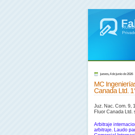
Fa
RUMBO 
Privad
jueves, 4 de junio de 2026
MC Ingenierías
Canada Ltd. 1°
Juz. Nac. Com. 9, 
Fluor Canada Ltd. s
Arbitraje internaci
arbitraje.
Laudo par