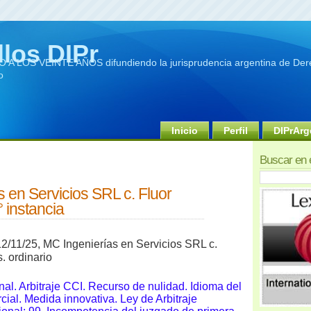
llos DIPr
A LOS VEINTE AÑOS difundiendo la jurisprudencia argentina de Dere
o
Inicio
Perfil
DIPrArg
Buscar en 
 en Servicios SRL c. Fluor
 instancia
12/11/25, MC Ingenierías en Servicios SRL c.
. ordinario
onal. Arbitraje CCI. Recurso de nulidad. Idioma del
cial. Medida innovativa. Ley de Arbitraje