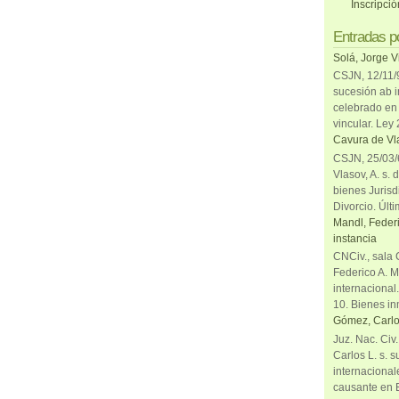
Inscripci
Entradas p
Solá, Jorge V
CSJN, 12/11/9
sucesión ab i
celebrado en 
vincular. Ley
Cavura de Vla
CSJN, 25/03/6
Vlasov, A. s. 
bienes Jurisd
Divorcio. Últi
Mandl, Federi
instancia
CNCiv., sala 
Federico A. M
internacional
10. Bienes in
Gómez, Carlo
Juz. Nac. Civ
Carlos L. s. 
internacional
causante en 