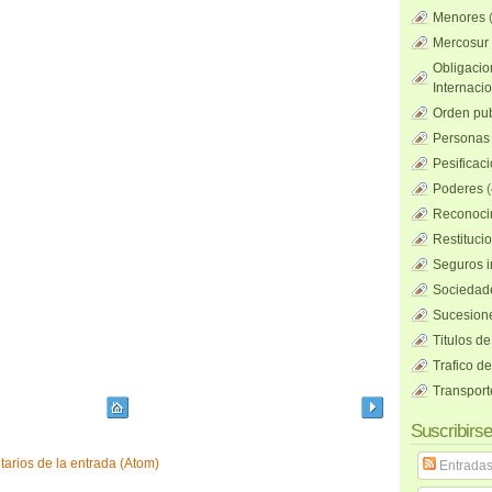
Menores
Mercosur
Obligacio
Internaci
Orden pub
Personas 
Pesificac
Poderes
(
Reconocim
Restituci
Seguros i
Sociedad
Sucesione
Titulos de
Trafico d
Transport
Suscribirse
arios de la entrada (Atom)
Entrada