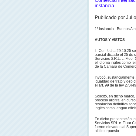
Comercial Internac
instancia.
Publicado por Juli
1ª instancia.- Buenos Ai
AUTOS Y VISTOS
:
I.- Con fecha 29.10.25 se
parcial dictado el 25 de
Servicios S.R.L. c. Fluo
el idioma inglés como leng
de la Cámara de Comerci
Invocó, sustancialmente, 
igualdad de trato y debi
el art. 99 de la ley 27.449
Solicitó, en dicho marco
proceso arbitral en curso
resolución definitiva sob
inglés como lengua ofici
En dicha presentación i
Servicios SRL c. Fluor C
fueron elevados al Super
allí interpuesto.