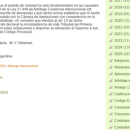
2017
(53)
e que el pedido de nulidad ha sido fundamentado en las causales
2018
(82)
9 de la Ley 27.449 de Arbitraje Comercial Internacional (cfr.
del escrito de demanda) y que dicha norma establece que el laudo
2019
(66)
anulado por la Cámara de Apelaciones con competencia en lo
rbitraje -cfr. remisión que efectúa al art. 13 de dicho
2020
(72)
de declarar la incompetencia de este Tribunal de Primera
2021
(90)
en estas actuaciones y disponer su elevación al Superior a sus
° del Código Procesal).
2022
(91)
2023
(71)
aría.- M. V. Villarroel.
2024
(126
2025
(183
rgentina
Adopcion 
2025
,
Arbitraje internacional
Alimentos
Aplicacio
.:
Arbitraje 
Arraigo
(1
ario
Calificac
Codigo Ci
Comprave
Concursos
Contratos
Contratos