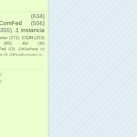
(634)
yComFed
(556)
(355)
.1 instancia
erior
(271)
.CSJN
(253)
(80)
.IGJ
(35)
Fed
(13)
.CNCasPenal
(4)
ec
(4)
.CNPenalEconomico
(1)
)
)