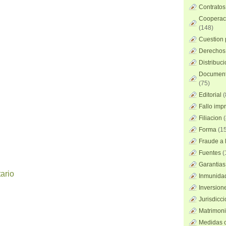
Contratos
Cooperaci
(148)
Cuestion 
Derechos 
Distribuc
Documento
(75)
Editorial
(
Fallo imp
Filiacion
(
Forma
(15
Fraude a l
Fuentes
(
Garantias
ario
Inmunidad
Inversion
Jurisdicci
Matrimoni
Medidas c