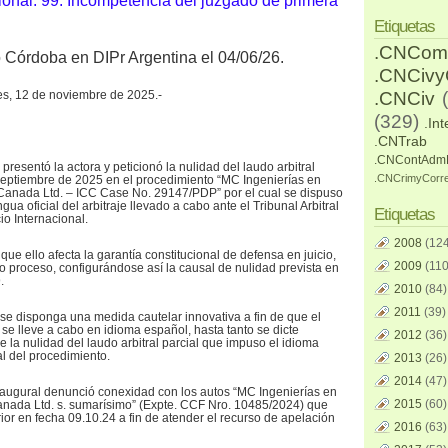
ional: 99. Incompetencia del juzgado de primera
Etiquetas
.CNCom
o Córdoba en DIPr Argentina el 04/06/26.
.CNCiv
res, 12 de noviembre de 2025.-
.CNCiv
(329)
.Int
.CNTrab
.CNContAdm
 presentó la actora y peticionó la nulidad del laudo arbitral
.CNCrimyCorr
 septiembre de 2025 en el procedimiento “MC Ingenierías en
r Canada Ltd. – ICC Case No. 29147/PDP” por el cual se dispuso
ua oficial del arbitraje llevado a cabo ante el Tribunal Arbitral
Etiquetas
o Internacional.
2008
(124
que ello afecta la garantía constitucional de defensa en juicio,
2009
(110
do proceso, configurándose así la causal de nulidad prevista en
.
2010
(84)
2011
(39)
, se disponga una medida cautelar innovativa a fin de que el
 se lleve a cabo en idioma español, hasta tanto se dicte
2012
(36)
re la nulidad del laudo arbitral parcial que impuso el idioma
al del procedimiento.
2013
(26)
2014
(47)
naugural denunció conexidad con los autos “MC Ingenierías en
2015
(60)
anada Ltd. s. sumarísimo” (Expte. CCF Nro. 10485/2024) que
ior en fecha 09.10.24 a fin de atender el recurso de apelación
2016
(63)