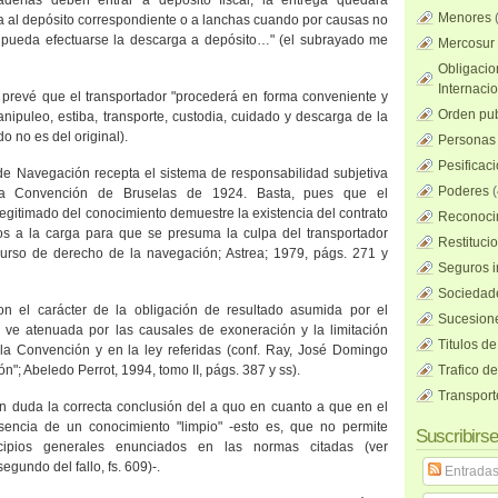
aderías deben entrar a depósito fiscal, la entrega quedará
Menores
a al depósito correspondiente o a lanchas cuando por causas no
 pueda efectuarse la descarga a depósito…" (el subrayado me
Mercosur
Obligacio
Internaci
1 prevé que el transportador "procederá en forma conveniente y
Orden pub
nipuleo, estiba, transporte, custodia, cuidado y descarga de la
o no es del original).
Personas 
Pesificac
de Navegación recepta el sistema de responsabilidad subjetiva
Poderes
(
la Convención
de Bruselas de 1924. Basta, pues que el
legitimado del conocimiento demuestre la existencia del contrato
Reconocim
os a la carga para que se presuma la culpa del transportador
Restituci
 Curso de derecho de la navegación; Astrea; 1979, págs. 271 y
Seguros i
Sociedad
on el carácter de la obligación de resultado asumida por el
Sucesione
se ve atenuada por las causales de exoneración y la limitación
Titulos de
la Convención
y en la ley referidas (conf. Ray, José Domingo
"; Abeledo Perrot, 1994, tomo II, págs. 387 y ss).
Trafico d
Transport
n duda la correcta conclusión del a quo en cuanto a que en el
esencia de un conocimiento "limpio" -esto es, que no permite
Suscribirse
cipios generales enunciados en las normas citadas (ver
egundo del fallo, fs. 609)-.
Entrada