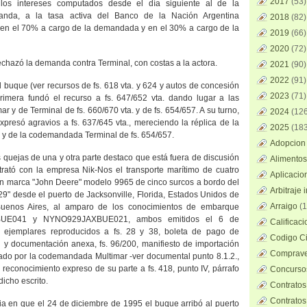
2017
(53)
 los intereses computados desde el día siguiente al de la
manda, a la tasa activa del Banco de
la Nación Argentina
2018
(82)
s en el 70% a cargo de la demandada y en el 30% a cargo de la
2019
(66)
2020
(72)
rechazó la demanda contra Terminal, con costas a la actora.
2021
(90)
2022
(91)
 el buque (ver recursos de fs. 618 vta. y 624 y autos de concesión
2023
(71)
rimera fundó el recurso a fs. 647/652 vta. dando lugar a las
r y de Terminal de fs. 660/670 vta. y de fs. 654/657. A su turno,
2024
(126
presó agravios a fs. 637/645 vta., mereciendo la réplica de la
2025
(183
a. y de la codemandada Terminal de fs. 654/657.
Adopcion 
s quejas de una y otra parte destaco que está fuera de discusión
Alimentos
rató con la empresa Nik-Nos el transporte marítimo de cuatro
Aplicacio
n marca "John Deere" modelo 9965 de cinco surcos a bordo del
Arbitraje 
" desde el puerto de Jacksonville, Florida, Estados Unidos de
Arraigo
(1
Buenos Aires, al amparo de los conocimientos de embarque
UE041 y NYNO929JAXBUE021, ambos emitidos el 6 de
Calificac
 ejemplares reproducidos a fs. 28 y 38, boleta de pago de
Codigo Ci
 y documentación anexa, fs. 96/200, manifiesto de importación
Comprave
do por la codemandada Multimar -ver documental punto 8.1.2.,
 reconocimiento expreso de su parte a fs. 418, punto IV, párrafo
Concursos
dicho escrito.
Contratos
Contratos
a en que el 24 de diciembre de 1995 el buque arribó al puerto