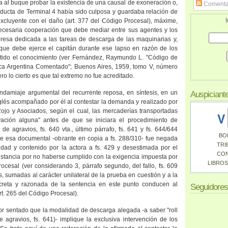
ía al buque probar la existencia de una causal de exoneración o,
Comenta
nducta de Terminal 4 había sido culposa y guardaba relación de
I
excluyente con el daño (art. 377 del Código Procesal), máxime,
ecesaria cooperación que debe mediar entre sus agentes y los
resa dedicada a las tareas de descarga de las maquinarias y,
 que debe ejerce el capitán durante ese lapso en razón de los
itido el conocimiento (ver Fernández, Raymundo L. "Código de
ca Argentina
Comentado"; Buenos Aires, 1959, tomo V, número
ro lo cierto es que tal extremo no fue acreditado.
andamiaje argumental del recurrente reposa, en síntesis, en un
Auspiciant
lés acompañado por él al contestar la demanda y realizado por
Rojo y Asociados, según el cual, las mercaderías transportadas
ación alguna" antes de que se iniciara el procedimiento de
de agravios, fs. 640 vta., último párrafo, fs. 641 y fs. 644/644
BO
que esa documental -obrante en copia a fs. 288/310- fue negada
TRI
idad y contenido por la actora a fs. 429 y desestimada por el
CO
nstancia por no haberse cumplido con la exigencia impuesta por
LIBROS
rocesal (ver considerando 3, párrafo segundo, del fallo, fs. 609
as, sumadas al carácter unilateral de la prueba en cuestión y a la
oncreta y razonada de la sentencia en este punto conducen al
Seguidores
rt. 265 del Código Procesal).
 sentado que la modalidad de descarga alegada -a saber "roll
de agravios, fs. 641)- implique la exclusiva intervención de los