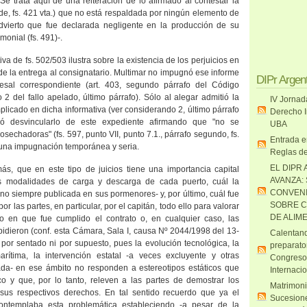
Se trata aquí de una reiteración de lo afirmado al contestar la
e, fs. 421 vta.) que no está respaldada por ningún elemento de
advierto que fue declarada negligente en la producción de su
monial (fs. 491)-.
iva de fs. 502/503 ilustra sobre la existencia de los perjuicios en
e la entrega al consignatario. Multimar no impugnó ese informe
DIPr Argen
esal correspondiente (art. 403, segundo párrafo del Código
2 del fallo apelado, último párrafo). Sólo al alegar admitió la
IV Jornad
implicado en dicha informativa (ver considerando 2, último párrafo
Derecho I
dió desvincularlo de este expediente afirmando que "no se
UBA
sechadoras" (fs. 597, punto VII, punto 7.1., párrafo segundo, fs.
Entrada e
e una impugnación temporánea y seria.
Reglas de
EL DIPR 
más, que en este tipo de juicios tiene una importancia capital
AVANZA:
as modalidades de carga y descarga de cada puerto, cuál la
CONVENI
no siempre publicada en sus pormenores- y, por último, cuál fue
SOBRE C
r las partes, en particular, por el capitán, todo ello para valorar
DE ALIM
en que fue cumplido el contrato o, en cualquier caso, las
pidieron (conf. esta Cámara, Sala I, causa Nº 2044/1998 del 13-
Calentand
por sentado ni por supuesto, pues la evolución tecnológica, la
preparato
arítima, la intervención estatal -a veces excluyente y otras
Congreso
ada- en ese ámbito no responden a estereotipos estáticos que
Internaci
o y que, por lo tanto, releven a las partes de demostrar los
Matrimoni
us respectivos derechos. En tal sentido recuerdo que ya el
Sucesione
ntemplaba esta problemática estableciendo -a pesar de la