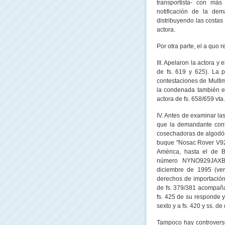
transportista- con más
notificación de la de
distribuyendo las costa
actora.
Por otra parte, el a quo 
III. Apelaron la actora y
de fs. 619 y 625). La p
contestaciones de Multima
la condenada también ex
actora de fs. 658/659 vt
IV. Antes de examinar la
que la demandante cont
cosechadoras de algodó
buque "Nosac Rover V929
América, hasta el de 
número NYNO929JAXB
diciembre de 1995 (ver
derechos de importación
de fs. 379/381 acompaña
fs. 425 de su responde y
sexto y a fs. 420 y ss. de 
Tampoco hay controversi