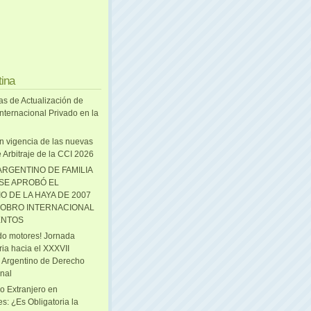
tina
as de Actualización de
nternacional Privado en la
n vigencia de las nuevas
 Arbitraje de la CCI 2026
ARGENTINO DE FAMILIA
 SE APROBÓ EL
O DE LA HAYA DE 2007
OBRO INTERNACIONAL
ENTOS
o motores! Jornada
ria hacia el XXXVII
 Argentino de Derecho
onal
o Extranjero en
s: ¿Es Obligatoria la