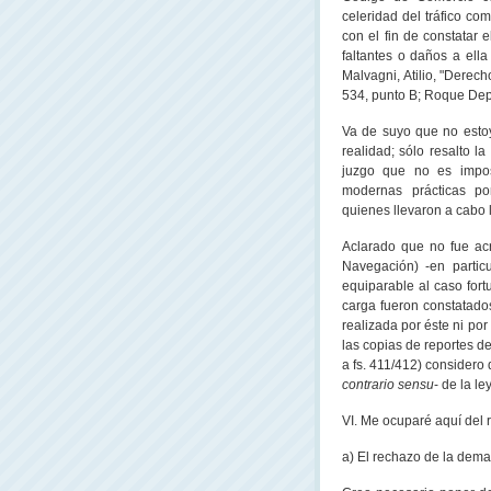
celeridad del tráfico co
con el fin de constatar 
faltantes o daños a ell
Malvagni, Atilio, "Derec
534, punto B; Roque Dep
Va de suyo que no esto
realidad; sólo resalto l
juzgo que no es impos
modernas prácticas po
quienes llevaron a cabo 
Aclarado que no fue ac
Navegación) -en partic
equiparable al caso fortu
carga fueron constatados
realizada por éste ni po
las copias de reportes d
a fs. 411/412) considero
contrario sensu
- de la l
VI. Me ocuparé aquí del r
a) El rechazo de la deman