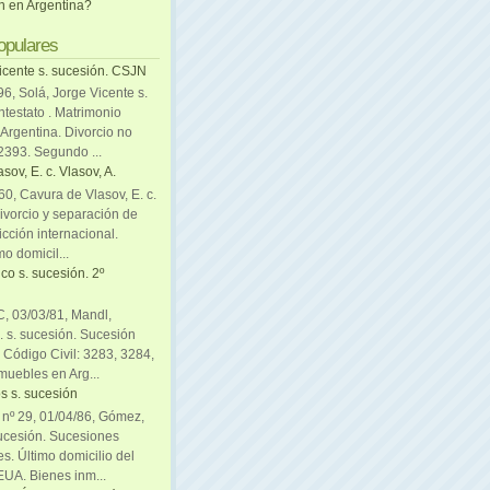
ón en Argentina?
opulares
icente s. sucesión. CSJN
6, Solá, Jorge Vicente s.
ntestato . Matrimonio
Argentina. Divorcio no
 2393. Segundo ...
sov, E. c. Vlasov, A.
0, Cavura de Vlasov, E. c.
divorcio y separación de
icción internacional.
mo domicil...
co s. sucesión. 2º
C, 03/03/81, Mandl,
. s. sucesión. Sucesión
. Código Civil: 3283, 3284,
muebles en Arg...
s s. sucesión
. nº 29, 01/04/86, Gómez,
sucesión. Sucesiones
es. Último domicilio del
EUA. Bienes inm...