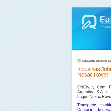
Fa
RUMBO 
Privad
lunes, 29 de octubre de 20
Industrias Joh
Nosac Rover
CNCiv. y Com. Fed
Argentina S.A. c. 
buque Nosac Rover
Transporte marí
Operación de desc