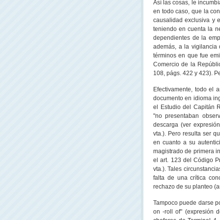
Así las cosas, le incumb
en todo caso, que la co
causalidad exclusiva y 
teniendo en cuenta la n
dependientes de la emp
además, a la vigilancia
términos en que fue em
Comercio de
la Repúbli
108, págs. 422 y 423). Pe
Efectivamente, todo el 
documento en idioma ing
el Estudio del Capitán 
"no presentaban observ
descarga (ver expresión 
vta.). Pero resulta ser 
en cuanto a su autentic
magistrado de primera i
el art. 123 del Código P
vta.). Tales circunstanci
falta de una crítica c
rechazo de su planteo (a
Tampoco puede darse por
on -roll of" (expresión 