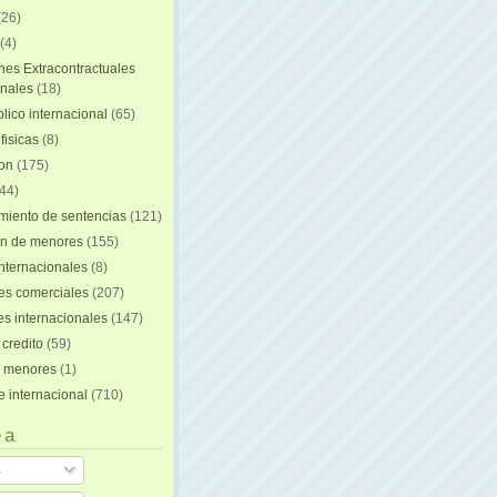
(26)
(4)
nes Extracontractuales
onales
(18)
lico internacional
(65)
fisicas
(8)
ion
(175)
44)
iento de sentencias
(121)
on de menores
(155)
nternacionales
(8)
es comerciales
(207)
s internacionales
(147)
 credito
(59)
e menores
(1)
e internacional
(710)
 a
s