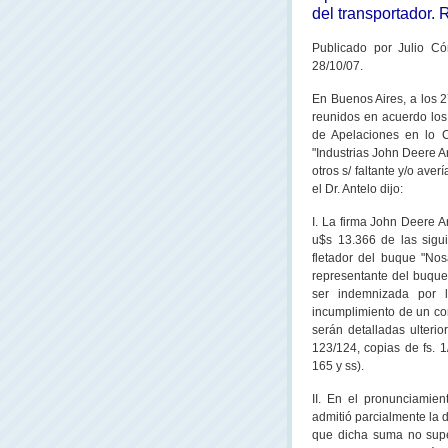
del transportador.
Publicado
por Julio C
28/10/07.
En Buenos Aires, a los 2
reunidos en acuerdo lo
de Apelaciones en lo C
"Industrias John Deere Ar
otros s/ faltante y/o ave
el Dr. Antelo dijo:
I. La firma John Deere 
u$s 13.366 de las sigui
fletador del buque "Nos
representante del buque i
ser indemnizada por 
incumplimiento de un con
serán detalladas ulterio
123/124, copias de fs. 
165 y ss).
II. En el pronunciamien
admitió parcialmente la
que dicha suma no super