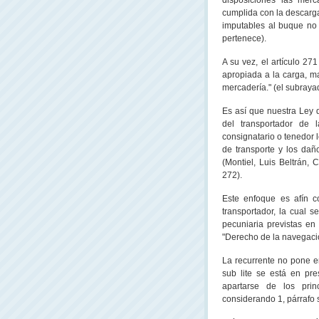
disposiciones las merc
cumplida con la descarg
imputables al buque no
pertenece).
A su vez, el artículo 27
apropiada a la carga, ma
mercadería." (el subrayad
Es así que nuestra Ley 
del transportador de
consignatario o tenedor 
de transporte y los dañ
(Montiel, Luis Beltrán,
272).
Este enfoque es afín c
transportador, la cual 
pecuniaria previstas en
"Derecho de la navegación
La recurrente no pone e
sub lite se está en pr
apartarse de los prin
considerando 1, párrafo s