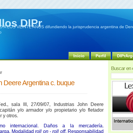
llos DIPr
A LOS VEINTE AÑOS difundiendo la jurisprudencia argentina de Dere
o
Inicio
Perfil
DIPrArg
Buscar en 
07
n Deere Argentina c. buque
., sala III, 27/09/07, Industrias John Deere
capitán y/o armador y/o propietario y/o fletador
 y otros.
timo internacional. Daños a la mercadería.
arga. Modalidad
roll on - roll off
. Responsabilidad