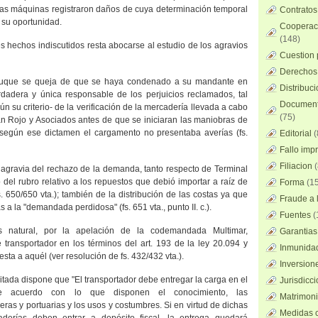
las máquinas registraron daños de cuya determinación temporal
Contratos
 su oportunidad.
Cooperaci
(148)
les hechos indiscutidos resta abocarse al estudio de los agravios
Cuestion 
Derechos 
 buque se queja de que se haya condenado a su mandante en
Distribuc
rdadera y única responsable de los perjuicios reclamados, tal
Documento
 su criterio- de la verificación de la mercadería llevada a cabo
(75)
án Rojo y Asociados antes de que se iniciaran las maniobras de
 según ese dictamen el cargamento no presentaba averías (fs.
Editorial
(
Fallo imp
Filiacion
(
e agravia del rechazo de la demanda, tanto respecto de Terminal
o del rubro relativo a los repuestos que debió importar a raíz de
Forma
(15
fs. 650/650 vta.); también de la distribución de las costas ya que
Fraude a l
 a la "demandada perdidosa" (fs. 651 vta., punto II. c.).
Fuentes
(
 natural, por la apelación de la codemandada Multimar,
Garantias
 transportador en los términos del art. 193 de la ley 20.094 y
Inmunidad
ta a aquél (ver resolución de fs. 432/432 vta.).
Inversion
 citada dispone que "El transportador debe entregar la carga en el
Jurisdicci
e acuerdo con lo que disponen el conocimiento, las
Matrimoni
as y portuarias y los usos y costumbres. Si en virtud de dichas
Medidas c