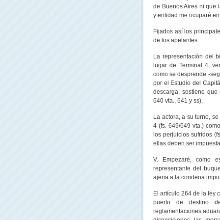
de Buenos Aires ni que 
y entidad me ocuparé en
Fijados así los principa
de los apelantes.
La representación del
lugar de Terminal 4, ve
como se desprende -según
por el Estudio del Capit
descarga; sostiene que
640 vta., 641 y ss).
La actora, a su turno, s
4 (fs. 649/649 vta.) com
los perjuicios sufridos (
ellas deben ser impuestas
V. Empezaré, como es
representante del buque
ajena a la condena impues
El artículo 264 de la ley
puerto de destino d
reglamentaciones aduaner