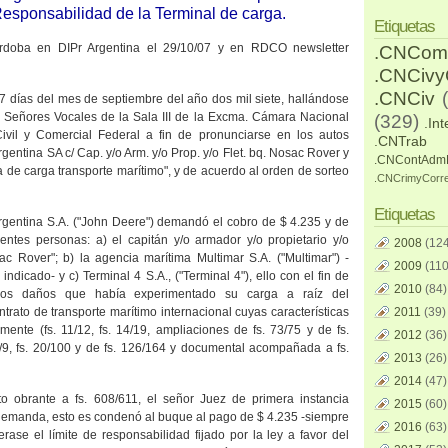
 Responsabilidad de
la Terminal
de carga.
Etiquetas
órdoba en DIPr Argentina el 29/10/07 y
en RDCO newsletter
.CNCom
.CNCiv
.CNCiv
7 días del mes de septiembre del año dos mil siete, hallándose
s Señores Vocales de
la Sala III
de
la Excma. Cámara
Nacional
(329)
.Int
ivil y Comercial Federal a fin de pronunciarse en los autos
.CNTrab
gentina SA c/ Cap. y/o Arm. y/o Prop. y/o Flet. bq. Nosac Rover y
.CNContAdm
ría de carga transporte marítimo", y de acuerdo al orden de sorteo
.CNCrimyCorr
Etiquetas
Argentina S.A. ("John Deere") demandó el cobro de $ 4.235 y de
entes personas: a) el capitán y/o armador y/o propietario y/o
2008
(124
ac Rover"; b) la agencia marítima Multimar S.A. ("Multimar") -
2009
(110
ndicado- y c) Terminal 4 S.A., ("Terminal 4"), ello con el fin de
2010
(84)
los daños que había experimentado su carga a raíz del
trato de transporte marítimo internacional cuyas características
2011
(39)
rmente (fs. 11/12, fs. 14/19, ampliaciones de fs. 73/75 y de fs.
2012
(36)
1/9, fs. 20/100 y de fs. 126/164 y documental acompañada a fs.
2013
(26)
2014
(47)
to obrante a fs. 608/611, el señor Juez de primera instancia
2015
(60)
 demanda, esto es condenó al buque al pago de $ 4.235 -siempre
2016
(63)
ase el límite de responsabilidad fijado por la ley a favor del