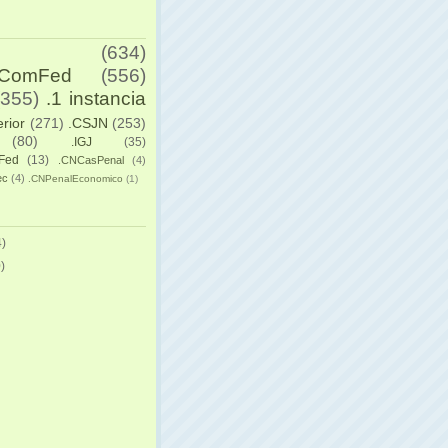
(634)
yComFed
(556)
(355)
.1 instancia
erior
(271)
.CSJN
(253)
(80)
.IGJ
(35)
Fed
(13)
.CNCasPenal
(4)
ec
(4)
.CNPenalEconomico
(1)
)
)