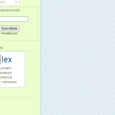
rios
ngresa tu mail:
FeedBurner
es
LETINES
BUNALES
NTRATOS
 Y REVISTAS