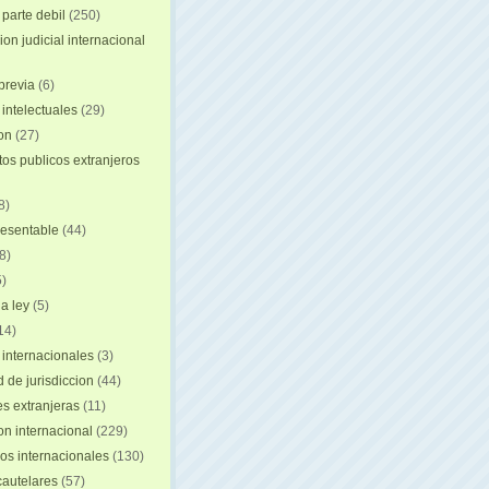
 parte debil
(250)
on judicial internacional
previa
(6)
intelectuales
(29)
ion
(27)
s publicos extranjeros
8)
resentable
(44)
8)
)
a ley
(5)
14)
 internacionales
(3)
 de jurisdiccion
(44)
es extranjeras
(11)
on internacional
(229)
os internacionales
(130)
autelares
(57)