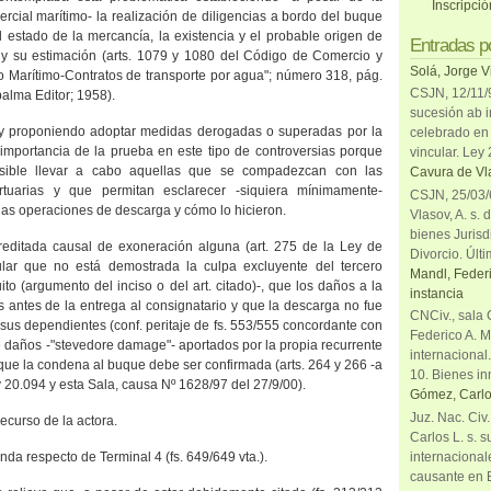
Inscripci
mercial marítimo- la realización de diligencias a bordo del buque
el estado de la mercancía, la existencia y el probable origen de
Entradas p
a y su estimación (arts. 1079 y 1080 del Código de Comercio y
Solá, Jorge V
ho Marítimo-Contratos de transporte por agua"; número 318, pág.
CSJN, 12/11/9
alma Editor; 1958).
sucesión ab i
y proponiendo adoptar medidas derogadas o superadas por la
celebrado en 
a importancia de la prueba en este tipo de controversias porque
vincular. Ley
ible llevar a cabo aquellas que se compadezcan con las
Cavura de Vla
rtuarias y que permitan esclarecer -siquiera mínimamente-
CSJN, 25/03/6
las operaciones de descarga y cómo lo hicieron.
Vlasov, A. s. 
bienes Jurisd
reditada causal de exoneración alguna (art. 275 de
la Ley
de
Divorcio. Últi
ular que no está demostrada la culpa excluyente del tercero
Mandl, Federi
ito (argumento del inciso o del art. citado)-, que los daños a la
instancia
 antes de la entrega al consignatario y que la descarga no fue
CNCiv., sala 
r sus dependientes (conf. peritaje de fs. 553/555 concordante con
Federico A. M
e daños -"stevedore damage"- aportados por la propia recurrente
internacional
 que la condena al buque debe ser confirmada (arts. 264 y 266 -a
10. Bienes in
ey 20.094 y esta Sala, causa Nº 1628/97 del 27/9/00).
Gómez, Carlo
Juz. Nac. Civ
ecurso de la actora.
Carlos L. s. 
internacional
da respecto de Terminal 4 (fs. 649/649 vta.).
causante en 