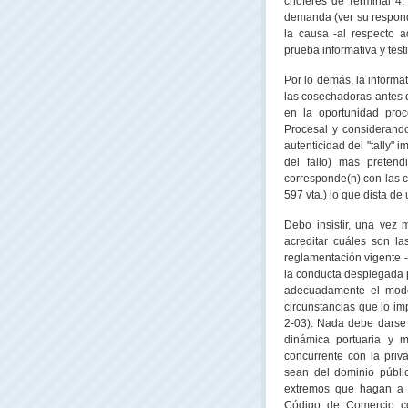
choferes de Terminal 4. 
demanda (ver su respond
la causa -al respecto 
prueba informativa y testi
Por lo demás, la informat
las cosechadoras antes d
en la oportunidad proc
Procesal y considerando 
autenticidad del "tally" 
del fallo) mas preten
corresponde(n) con las co
597 vta.) lo que dista d
Debo insistir, una vez 
acreditar cuáles son l
reglamentación vigente -
la conducta desplegada po
adecuadamente el modo 
circunstancias que lo im
2-03). Nada debe darse 
dinámica portuaria y m
concurrente con la priv
sean del dominio públic
extremos que hagan a s
Código de Comercio co