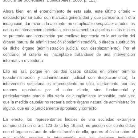
Judicial de Sociedades, Buenos Aires, 2005, p. 125).
Ahora bien, en el entendimiento de esta sala, este último criterio –
expuesto por su autor con marcada generalidad y que parecería, sin otra
indagación, dar razón a la apelante- no es aplicable
simpliciter
a todos los
casos de intervención societaria, sino solamente a aquellos en los cuales
se pretenda una intervención que conlleve ingerencia en la actuación del
órgano natural de administración (coadministración), o directa sustitución
de dicho órgano (administración judicial con desplazamiento). Por el
contrario, el criterio es inaceptable tratándose de una intervención
informativa o veeduría.
Ello es así, porque en los dos casos citados en primer término
(coadministración y administración judicial con desplazamiento), la
intervención societaria es improcedente no sólo, ciertamente, por las
razones apuntadas por el autor citado, sino fundamental y
particularmente porque ella sería de cumplimiento imposible, toda vez
que la medida cautelar no recaería sobre órgano natural de administración
alguno, que es lo jurídicamente apropiado y correcto.
En efecto, los representantes locales de una sociedad extranjera
comprendida en el art. 123 de la ley 19.550, no pueden ser confundidos
con el órgano natural de administración de ella, que es el único sobre el
cual podría cernirse la intervención con los alcances indicados