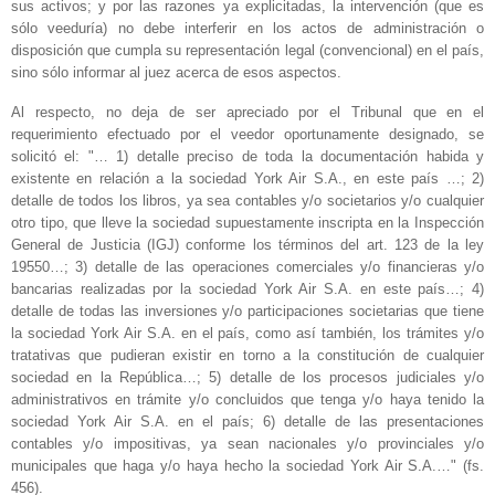
sus activos; y por las razones ya explicitadas, la intervención (que es
sólo veeduría) no debe interferir en los actos de administración o
disposición que cumpla su representación legal (convencional) en el país,
sino sólo informar al juez acerca de esos aspectos.
Al respecto, no deja de ser apreciado por el Tribunal que en el
requerimiento efectuado por el veedor oportunamente designado, se
solicitó el: "… 1) detalle preciso de toda la documentación habida y
existente en relación a la sociedad York Air S.A., en este país …; 2)
detalle de todos los libros, ya sea contables y/o societarios y/o cualquier
otro tipo, que lleve la sociedad supuestamente inscripta en la Inspección
General de Justicia (IGJ) conforme los términos del art. 123 de la ley
19550…; 3) detalle de las operaciones comerciales y/o financieras y/o
bancarias realizadas por la sociedad York Air S.A. en este país…; 4)
detalle de todas las inversiones y/o participaciones societarias que tiene
la sociedad York Air S.A. en el país, como así también, los trámites y/o
tratativas que pudieran existir en torno a la constitución de cualquier
sociedad en la República…; 5) detalle de los procesos judiciales y/o
administrativos en trámite y/o concluidos que tenga y/o haya tenido la
sociedad York Air S.A. en el país; 6) detalle de las presentaciones
contables y/o impositivas, ya sean nacionales y/o provinciales y/o
municipales que haga y/o haya hecho la sociedad York Air S.A.…" (fs.
456).