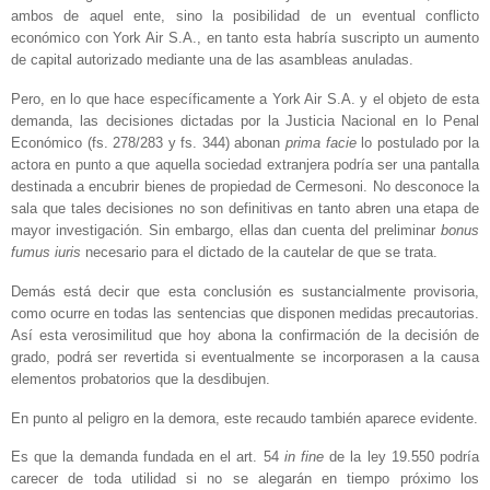
ambos de aquel ente, sino la posibilidad de un eventual conflicto
económico con York Air S.A., en tanto esta habría suscripto un aumento
de capital autorizado mediante una de las asambleas anuladas.
Pero, en lo que hace específicamente a York Air S.A. y el objeto de esta
demanda, las decisiones dictadas por la Justicia Nacional en lo Penal
Económico (fs. 278/283 y fs. 344) abonan
prima facie
lo postulado por la
actora en punto a que aquella sociedad extranjera podría ser una pantalla
destinada a encubrir bienes de propiedad de Cermesoni. No desconoce la
sala que tales decisiones no son definitivas en tanto abren una etapa de
mayor investigación. Sin embargo, ellas dan cuenta del preliminar
bonus
fumus iuris
necesario para el dictado de la cautelar de que se trata.
Demás está decir que esta conclusión es sustancialmente provisoria,
como ocurre en todas las sentencias que disponen medidas precautorias.
Así esta verosimilitud que hoy abona la confirmación de la decisión de
grado, podrá ser revertida si eventualmente se incorporasen a la causa
elementos probatorios que la desdibujen.
En punto al peligro en la demora, este recaudo también aparece evidente.
Es que la demanda fundada en el art. 54
in fine
de la ley 19.550 podría
carecer de toda utilidad si no se alegarán en tiempo próximo los