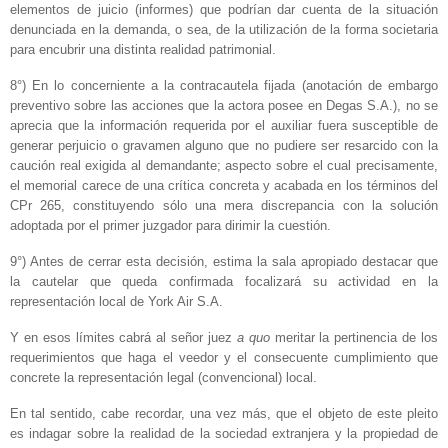
elementos de juicio (informes) que podrían dar cuenta de la situación
denunciada en la demanda, o sea, de la utilización de la forma societaria
para encubrir una distinta realidad patrimonial.
8°) En lo concerniente a la contracautela fijada (anotación de embargo
preventivo sobre las acciones que la actora posee en Degas S.A.), no se
aprecia que la información requerida por el auxiliar fuera susceptible de
generar perjuicio o gravamen alguno que no pudiere ser resarcido con la
caución real exigida al demandante; aspecto sobre el cual precisamente,
el memorial carece de una crítica concreta y acabada en los términos del
CPr 265, constituyendo sólo una mera discrepancia con la solución
adoptada por el primer juzgador para dirimir la cuestión.
9°) Antes de cerrar esta decisión, estima la sala apropiado destacar que
la cautelar que queda confirmada focalizará su actividad en la
representación local de York Air S.A.
Y en esos límites cabrá al señor juez
a quo
meritar la pertinencia de los
requerimientos que haga el veedor y el consecuente cumplimiento que
concrete la representación legal (convencional) local.
En tal sentido, cabe recordar, una vez más, que el objeto de este pleito
es indagar sobre la realidad de la sociedad extranjera y la propiedad de