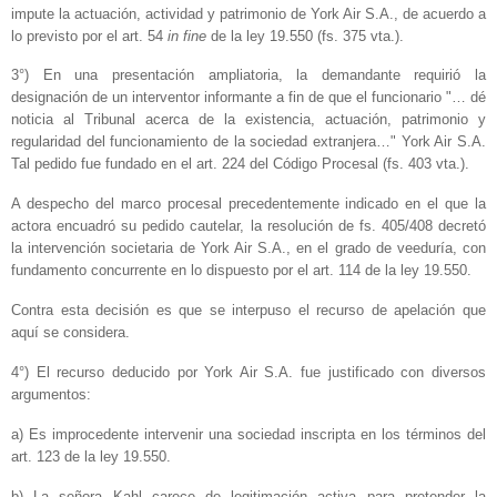
impute la actuación, actividad y patrimonio de York Air S.A., de acuerdo a
lo previsto por el art. 54
in fine
de la ley 19.550 (fs. 375 vta.).
3°) En una presentación ampliatoria, la demandante requirió la
designación de un interventor informante a fin de que el funcionario "… dé
noticia al Tribunal acerca de la existencia, actuación, patrimonio y
regularidad del funcionamiento de la sociedad extranjera…" York Air S.A.
Tal pedido fue fundado en el art. 224 del Código Procesal (fs. 403 vta.).
A despecho del marco procesal precedentemente indicado en el que la
actora encuadró su pedido cautelar, la resolución de fs. 405/408 decretó
la intervención societaria de York Air S.A., en el grado de veeduría, con
fundamento concurrente en lo dispuesto por el art. 114 de la ley 19.550.
Contra esta decisión es que se interpuso el recurso de apelación que
aquí se considera.
4°) El recurso deducido por York Air S.A. fue justificado con diversos
argumentos:
a) Es improcedente intervenir una sociedad inscripta en los términos del
art. 123 de la ley 19.550.
b) La señora Kahl carece de legitimación activa para pretender la