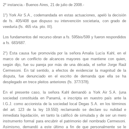
2º instancia.- Buenos Aires, 21 de julio de 2008.-
1°) York Air S.A., codemandada en estas actuaciones, apeló la decisión
de fs. 405/408 que dispuso su intervención societaria, con grado de
veeduría (fs. 465 vta. pto. III).
Los fundamentos del recurso obran a fs. 595bis/599 y fueron respondidos
a fs. 683/687.
2°) Esta causa fue promovida por la señora Amalia Lucía Kahl, en el
marco de un conflicto de alcances mayores que mantiene con quien,
según dijo, fue su pareja por más de una década, el señor Jorge Raúl
Cermesoni. En tal sentido, a efectos de evidenciar la magnitud de la
disputa, fue denunciado en el escrito de demanda que ella se ha
desplegado en trece pleitos anteriores (fs. 377/378).
En el presente caso, la señora Kahl demandó a York Air S.A. (una
sociedad constituida en Panamá, e inscripta en nuestro país ante la
I.G.J. como accionista de la sociedad local Degas S.A. en los términos
del art. 123 de la ley 19.550) reclamando se declare su nulidad e
inmediata liquidación, en tanto la calificó de simulada y de ser un mero
instrumento formal para encubrir el patrimonio del nombrado Cermesoni.
Asimismo, demandó a este último a fin de que personalmente se le