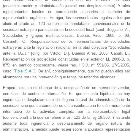
(coadministración y administración judicial con desplazamiento). A tales
representantes locales no corresponde asignarles el carácter de
representantes orgánicos. En rigor, los representantes legales a los que
alude el citado art. 123 no son sino mandatarios convencionales de la
sociedad extranjera participante en la sociedad local (conf. Boggiano, A.,
Sociedades y grupos multinacionales, Buenos Aires, 1985, p. 98;
Cesaretti, O., Responsabilidad de los representantes de sociedades
extranjeras ante la legislación nacional, en la obra colectiva "Sociedades
ante la I.G.J." [dirig. por Vítolo, D.], Buenos Aires, 2005; Cabuli, E.,
Representación de sociedades constituidas en el exterior, LL 2008-B, p.
875: en sentido concordante, véase res. I.G.J. n° 551/05, 17/5/2005,
caso
"Tipiel S.A."
). De ahí, consiguientemente, que no puedan ellos ser
alcanzados por una intervención que tenga los referidos alcances.
Empero, distinto es el caso de la designación de un interventor veedor,
con fines de control e información. Es que en esta hipótesis no hay
ingerencia ni desplazamiento del órgano natural de administración de la
sociedad, sino que su cometido se circunscribe a una función meramente
informativa de la actividad cumplida por la representación legal
(convencional) a la que se refiere el art. 123 de la ley 19.550. Y estando
ausente toda ingerencia o desplazamiento del órgano natural de
administración, la medida puede recaer sobre la apuntada representación