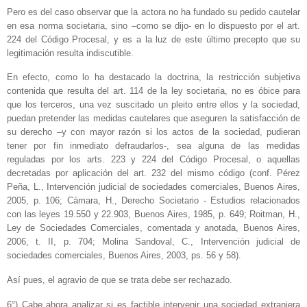
Pero es del caso observar que la actora no ha fundado su pedido cautelar
en esa norma societaria, sino –como se dijo- en lo dispuesto por el art.
224 del Código Procesal, y es a la luz de este último precepto que su
legitimación resulta indiscutible.
En efecto, como lo ha destacado la doctrina, la restricción subjetiva
contenida que resulta del art. 114 de la ley societaria, no es óbice para
que los terceros, una vez suscitado un pleito entre ellos y la sociedad,
puedan pretender las medidas cautelares que aseguren la satisfacción de
su derecho –y con mayor razón si los actos de la sociedad, pudieran
tener por fin inmediato defraudarlos-, sea alguna de las medidas
reguladas por los arts. 223 y 224 del Código Procesal, o aquellas
decretadas por aplicación del art. 232 del mismo código (conf. Pérez
Peña, L., Intervención judicial de sociedades comerciales, Buenos Aires,
2005, p. 106; Cámara, H., Derecho Societario - Estudios relacionados
con las leyes 19.550 y 22.903, Buenos Aires, 1985, p. 649; Roitman, H.,
Ley de Sociedades Comerciales, comentada y anotada, Buenos Aires,
2006, t. II, p. 704; Molina Sandoval, C., Intervención judicial de
sociedades comerciales, Buenos Aires, 2003, ps. 56 y 58).
Así pues, el agravio de que se trata debe ser rechazado.
6°) Cabe ahora analizar si es factible intervenir una sociedad extranjera