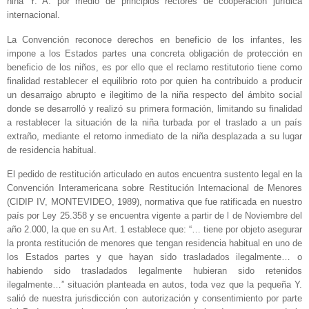
niña Y. A. por medio de principios rectores de cooperación jurídica
internacional.
La Convención reconoce derechos en beneficio de los infantes, les
impone a los Estados partes una concreta obligación de protección en
beneficio de los niños, es por ello que el reclamo restitutorio tiene como
finalidad restablecer el equilibrio roto por quien ha contribuido a producir
un desarraigo abrupto e ilegitimo de la niña respecto del ámbito social
donde se desarrolló y realizó su primera formación, limitando su finalidad
a restablecer la situación de la niña turbada por el traslado a un país
extraño, mediante el retorno inmediato de la niña desplazada a su lugar
de residencia habitual.
El pedido de restitución articulado en autos encuentra sustento legal en la
Convención Interamericana sobre Restitución Internacional de Menores
(CIDIP IV, MONTEVIDEO, 1989), normativa que fue ratificada en nuestro
país por Ley 25.358 y se encuentra vigente a partir de l de Noviembre del
año 2.000, la que en su Art. 1 establece que: “… tiene por objeto asegurar
la pronta restitución de menores que tengan residencia habitual en uno de
los Estados partes y que hayan sido trasladados ilegalmente… o
habiendo sido trasladados legalmente hubieran sido retenidos
ilegalmente…” situación planteada en autos, toda vez que la pequeña Y.
salió de nuestra jurisdicción con autorización y consentimiento por parte