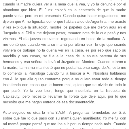
cuando la madre quiera ver a la nena que la vea, y yo la denuncié por el
abandono que hizo. El Juez colocó en la sentencia de que la madre
puede verla, pero en mi presencia. Cuando quise hacer migraciones, me
dijeron que A. no figuraba como que había salido de Argentina, me asusté
y les expliqué la situación, mostré los papeles que me dieron aquí en el
Juzgado y el DNI y me dejaron pasar, tomaron nota de lo que pasó y nos
vinimos. El día jueves estuvimos regresando en horas de la mañana. A.
me contó que cuando vio a su mamá por última vez, le dijo que cuando
volviera de trabajar no la quería ver en la casa, es por eso que sacó su
mochila y sus cosas, se fue a la casa de la abuela paterna de sus
hermanos y esa señora la llevó al Juzgado de Montero. Cuando citaron a
la madre, la misma manifestó que no podía hacerse cargo de A., esto me
lo comentó la Psicóloga cuando fui a buscar a A.. Nosotras hablamos
con A. lo que ella quiso contarme porque no quiero estar todo el tiempo
insistiendo con cosas que le hacen mal, quiero que se olvide de todo lo
que pasó. Yo la veo bien, tengo que inscribirla en la Escuela de
Capiazuty, pero necesito llevarme la libreta que dejé aquí, por lo que
necesito que me hagan entrega de esa documentación.
Acto seguido es oída la niña Y.A.M.. A preguntas formuladas por S.S.
sobre qué fue lo que pasó con su mamá quien manifiesta; Yo me fui con
mi mamá porque pensé que me iba a ir por un tiempo nada más. Cuando