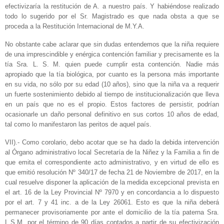
efectivizaría la restitución de A. a nuestro país. Y habiéndose realizado
todo lo sugerido por el Sr. Magistrado es que nada obsta a que se
proceda a la Restitución Internacional de M.Y.A.
No obstante cabe aclarar que sin dudas entendemos que la niña requiere
de una imprescindible y enérgica contención familiar y precisamente es la
tía Sra. L. S. M. quien puede cumplir esta contención. Nadie más
apropiado que la tía biológica, por cuanto es la persona más importante
en su vida, no sólo por su edad (10 años), sino que la niña va a requerir
un fuerte sostenimiento debido al tiempo de institucionalización que lleva
en un país que no es el propio. Estos factores de persistir, podrían
ocasionarle un daño personal definitivo en sus cortos 10 años de edad,
tal como lo manifestaron las peritos de aquel país.
VII).- Como corolario, debo acotar que se ha dado la debida intervención
al Órgano administrativo local Secretaría de la Niñez y la Familia a fin de
que emita el correspondiente acto administrativo, y en virtud de ello es
que emitió resolución Nº 340/17 de fecha 21 de Noviembre de 2017, en la
cual resuelve disponer la aplicación de la medida excepcional prevista en
el art. 16 de la Ley Provincial Nº 7970 y en concordancia a lo dispuesto
por el art. 7 y 41 inc. a de la Ley 26061. Esto es que la niña deberá
permanecer provisoriamente por ante el domicilio de la tía paterna Sra.
L.S.M. por el término de 90 días contados a partir de su efectivización