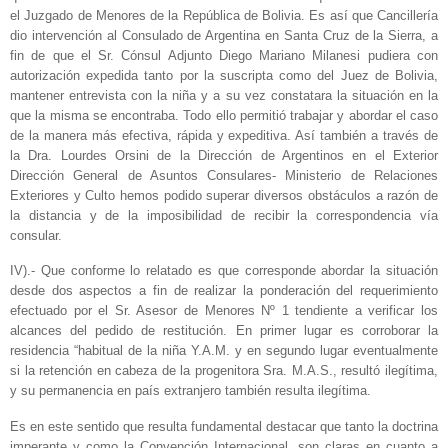
el Juzgado de Menores de la República de Bolivia. Es así que Cancillería
dio intervención al Consulado de Argentina en Santa Cruz de la Sierra, a
fin de que el Sr. Cónsul Adjunto Diego Mariano Milanesi pudiera con
autorización expedida tanto por la suscripta como del Juez de Bolivia,
mantener entrevista con la niña y a su vez constatara la situación en la
que la misma se encontraba. Todo ello permitió trabajar y abordar el caso
de la manera más efectiva, rápida y expeditiva. Así también a través de
la Dra. Lourdes Orsini de la Dirección de Argentinos en el Exterior
Dirección General de Asuntos Consulares- Ministerio de Relaciones
Exteriores y Culto hemos podido superar diversos obstáculos a razón de
la distancia y de la imposibilidad de recibir la correspondencia vía
consular.
IV).- Que conforme lo relatado es que corresponde abordar la situación
desde dos aspectos a fin de realizar la ponderación del requerimiento
efectuado por el Sr. Asesor de Menores Nº 1 tendiente a verificar los
alcances del pedido de restitución. En primer lugar es corroborar la
residencia “habitual de la niña Y.A.M. y en segundo lugar eventualmente
si la retención en cabeza de la progenitora Sra. M.A.S., resultó ilegítima,
y su permanencia en país extranjero también resulta ilegítima.
Es en este sentido que resulta fundamental destacar que tanto la doctrina
imperante y como la Convención Internacional, son claras en cuanto a