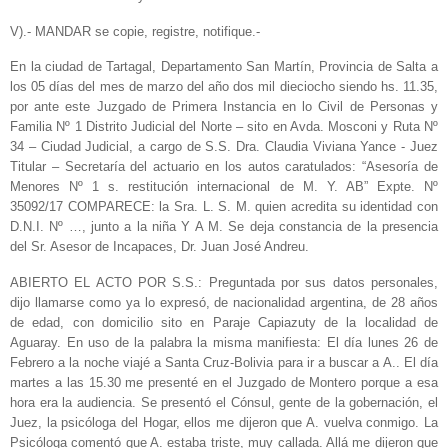
V).- MANDAR se copie, registre, notifique.-
En la ciudad de Tartagal, Departamento San Martín, Provincia de Salta a
los 05 días del mes de marzo del año dos mil dieciocho siendo hs. 11.35,
por ante este Juzgado de Primera Instancia en lo Civil de Personas y
Familia Nº 1 Distrito Judicial del Norte – sito en Avda. Mosconi y Ruta Nº
34 – Ciudad Judicial, a cargo de S.S. Dra. Claudia Viviana Yance - Juez
Titular – Secretaría del actuario en los autos caratulados: “Asesoría de
Menores Nº 1 s. restitución internacional de M. Y. AB” Expte. Nº
35092/17 COMPARECE: la Sra. L. S. M. quien acredita su identidad con
D.N.I. Nº …, junto a la niña Y A M. Se deja constancia de la presencia
del Sr. Asesor de Incapaces, Dr. Juan José Andreu.
ABIERTO EL ACTO POR S.S.: Preguntada por sus datos personales,
dijo llamarse como ya lo expresó, de nacionalidad argentina, de 28 años
de edad, con domicilio sito en Paraje Capiazuty de la localidad de
Aguaray. En uso de la palabra la misma manifiesta: El día lunes 26 de
Febrero a la noche viajé a Santa Cruz-Bolivia para ir a buscar a A.. El día
martes a las 15.30 me presenté en el Juzgado de Montero porque a esa
hora era la audiencia. Se presentó el Cónsul, gente de la gobernación, el
Juez, la psicóloga del Hogar, ellos me dijeron que A. vuelva conmigo. La
Psicóloga comentó que A. estaba triste, muy callada. Allá me dijeron que