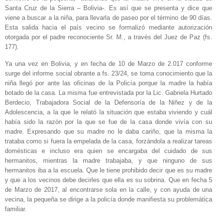
Santa Cruz de la Sierra – Bolivia-. Es así que se presenta y dice que
viene a buscar a la niña, para llevarla de paseo por el término de 90 días.
Esta salida hacia el país vecino se formalizó mediante autorización
otorgada por el padre reconociente Sr. M., a través del Juez de Paz (fs.
177).
Ya una vez en Bolivia, y en fecha de 10 de Marzo de 2.017 conforme
surge del informe social obrante a fs. 23/24, se toma conocimiento que la
niña llegó por ante las oficinas de la Policía porque la madre la había
botado de la casa. La misma fue entrevistada por la Lic. Gabriela Hurtado
Berdecio, Trabajadora Social de la Defensoría de la Niñez y de la
Adolescencia, a la que le relató la situación que estaba viviendo y cuál
había sido la razón por la que se fue de la casa donde vivía con su
madre. Expresando que su madre no le daba cariño, que la misma la
trataba como si fuera la empelada de la casa, forzándola a realizar tareas
domésticas e incluso era quien se encargaba del cuidado de sus
hermanitos, mientras la madre trabajaba, y que ninguno de sus
hermanitos iba a la escuela. Que le tiene prohibido decir que es su madre
y que a los vecinos debe decirles que ella es su sobrina. Que en fecha 5
de Marzo de 2017, al encontrarse sola en la calle, y con ayuda de una
vecina, la pequeña se dirige a la policía donde manifiesta su problemática
familiar.