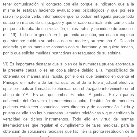
tener comunicación ni contacto con ella porque le indicaron que a la
misma le estaban haciendo evaluaciones psicológicos y que por esa
razón no podía verla, informándole que no podían entregarla porque todo
estaba en manos de un juzgado y que el caso era realmente complicado
porque se trataba de una violación, malos tratos y abandono de persona.
(fs. 19). Todo esto generó en L. profunda angustia, por cuanto expresó
que siempre cuidó a su sobrina con su madre y su hermana Y.. Dejando
aclarado que no mantiene contacto con su hermano y no quiere tenerlo,
por lo que solicita medidas restrictivas en resguardo de su sobrina.
VI) Es importante destacar que si bien de la numerosa prueba aportada a
la presente causa lo es en copia simple debido a la imposibilidad de
obtenerla de manera más rápida, por ello es que teniendo en cuenta el
Principio en materia de familia cual es el de la tutela judicial efectiva,
optar por realizar llamadas telefónicas con el Juzgado interviniente en el
abrigo de Y.A.. Es así que ambos Estados -Argentina- Bolivia partes
adherente del Convenio Interamericano sobre Restitución de menores
pudimos establecer comunicaciones directas y de cooperación fluida y
prueba de ello son las numerosas llamadas telefónicas y que certifican la
veracidad de dichos instrumentos. Todo ello en virtud de normas
internacionales que regulan el cumplimiento de tales medidas, para la
obtención de soluciones radicales que faciliten la pronta restitución de la