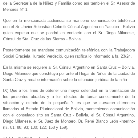
de la Secretaría de la Niñez y Familia como así también el Sr. Asesor de
Menores Nº 1.
Que en la mencionada audiencia se mantiene comunicación telefónica
con el Sr. Javier Sebastián Cebrelli Cónsul Argentino en Yacuiba - Bolivia
quien expresa que se pondrá en contacto con el Sr. Diego Milanese,
Cónsul de Sta. Cruz de las Sierras - Bolivia.
Posteriormente se mantiene comunicación telefónica con la Trabajadora
Social Graciela Hurtado Verdeció, quien ratifica lo informado a fs. 23/24.
En la misma se requiere al Sr. Cónsul Argentino en Santa Cruz – Bolivia,
Diego Milanese que constituya por ante el Hogar de Niños de la ciudad de
Santa Cruz y recabe información sobre la situación jurídica de la niña.
IX) Que a los fines de obtener una mayor celeridad en la tramitación de
los presentes obrados y a los efectos de tomar conocimiento de la
situación y estado de la pequeña Y. es que se cursaron diferentes
llamadas al Estado Plurinacional de Bolivia, manteniendo comunicación
con el consulado sito en Santa Cruz - Bolivia, el Sr. Cónsul Argentino,
Diego Milanese, el Sr. Juez de Montero, Dr. René Blanco León -interino-
(fs. 81; 88; 93; 100; 122; 158 y 159).