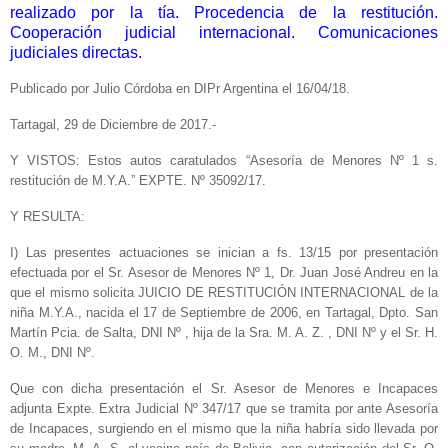
realizado por la tía. Procedencia de la restitución.
Cooperación judicial internacional. Comunicaciones
judiciales directas.
Publicado por Julio Córdoba en DIPr Argentina el 16/04/18.
Tartagal, 29 de Diciembre de 2017.-
Y VISTOS: Estos autos caratulados “Asesoría de Menores Nº 1 s.
restitución de M.Y.A.” EXPTE. Nº 35092/17.
Y RESULTA:
I) Las presentes actuaciones se inician a fs. 13/15 por presentación
efectuada por el Sr. Asesor de Menores Nº 1, Dr. Juan José Andreu en la
que el mismo solicita JUICIO DE RESTITUCIÓN INTERNACIONAL de la
niña M.Y.A., nacida el 17 de Septiembre de 2006, en Tartagal, Dpto. San
Martín Pcia. de Salta, DNI Nº , hija de la Sra. M. A. Z. , DNI Nº y el Sr. H.
O. M., DNI Nº.
Que con dicha presentación el Sr. Asesor de Menores e Incapaces
adjunta Expte. Extra Judicial Nº 347/17 que se tramita por ante Asesoría
de Incapaces, surgiendo en el mismo que la niña habría sido llevada por