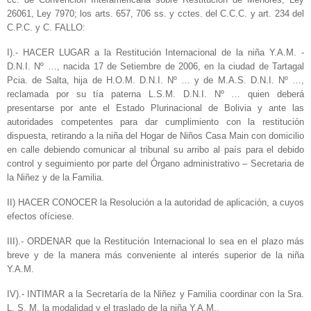
26061, Ley 7970; los arts. 657, 706 ss. y cctes. del C.C.C. y art. 234 del
C.P.C. y C. FALLO:
I).- HACER LUGAR a la Restitución Internacional de la niña Y.A.M. -
D.N.I. Nº …, nacida 17 de Setiembre de 2006, en la ciudad de Tartagal
Pcia. de Salta, hija de H.O.M. D.N.I. Nº … y de M.A.S. D.N.I. Nº …,
reclamada por su tía paterna L.S.M. D.N.I. Nº … quien deberá
presentarse por ante el Estado Plurinacional de Bolivia y ante las
autoridades competentes para dar cumplimiento con la restitución
dispuesta, retirando a la niña del Hogar de Niños Casa Main con domicilio
en calle debiendo comunicar al tribunal su arribo al país para el debido
control y seguimiento por parte del Órgano administrativo – Secretaria de
la Niñez y de la Familia.
II) HACER CONOCER la Resolución a la autoridad de aplicación, a cuyos
efectos ofíciese.
III).- ORDENAR que la Restitución Internacional lo sea en el plazo más
breve y de la manera más conveniente al interés superior de la niña
Y.A.M.
IV).- INTIMAR a la Secretaría de la Niñez y Familia coordinar con la Sra.
L. S. M. la modalidad y el traslado de la niña Y.A.M..