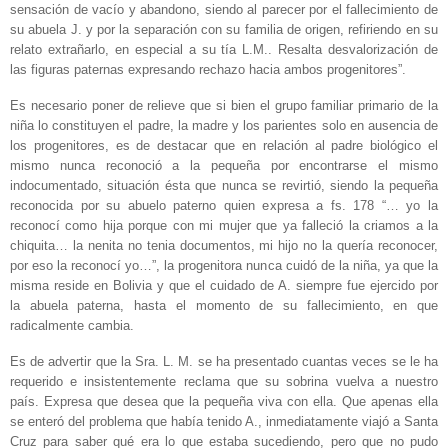
sensación de vacío y abandono, siendo al parecer por el fallecimiento de
su abuela J. y por la separación con su familia de origen, refiriendo en su
relato extrañarlo, en especial a su tía L.M.. Resalta desvalorización de
las figuras paternas expresando rechazo hacia ambos progenitores”.
Es necesario poner de relieve que si bien el grupo familiar primario de la
niña lo constituyen el padre, la madre y los parientes solo en ausencia de
los progenitores, es de destacar que en relación al padre biológico el
mismo nunca reconoció a la pequeña por encontrarse el mismo
indocumentado, situación ésta que nunca se revirtió, siendo la pequeña
reconocida por su abuelo paterno quien expresa a fs. 178 “… yo la
reconocí como hija porque con mi mujer que ya falleció la criamos a la
chiquita… la nenita no tenia documentos, mi hijo no la quería reconocer,
por eso la reconocí yo…”, la progenitora nunca cuidó de la niña, ya que la
misma reside en Bolivia y que el cuidado de A. siempre fue ejercido por
la abuela paterna, hasta el momento de su fallecimiento, en que
radicalmente cambia.
Es de advertir que la Sra. L. M. se ha presentado cuantas veces se le ha
requerido e insistentemente reclama que su sobrina vuelva a nuestro
país. Expresa que desea que la pequeña viva con ella. Que apenas ella
se enteró del problema que había tenido A., inmediatamente viajó a Santa
Cruz para saber qué era lo que estaba sucediendo, pero que no pudo