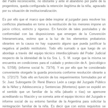
del Padre reconociente, no obstante y ante el abandono por parte de la
progenitora, queda configurada la retención ilegítima de la niña, agravado
por su situación de institucionalización.
Es por ello que el marco que debe inspirar al juzgador para resolver los
conflictos planteados en torno a la restitución de los menores impone un
juicio crítico, estricto y riguroso. En función de tales postulados y de
conformidad con las disposiciones que emergen de la Convención
Interamericana, estimo que a la luz de los elementos probatorios
obrantes en la causa no hay supuesto alguno que pueda justificar la
negativa al pedido restitutorio. Todo ello sumado a que luego de un
abordaje a través del equipo técnico interdisciplinario del Poder Judicial
respecto de la idoneidad de la tía Sra. L. S. M. surge que la misma se
encuentra en condiciones para el cuidado y protección de A. (psicológico
fs. 57/58); (informe social fs. 73/74). Y es por ello que he considerado
conveniente otorgarle la guarda provisoria conforme resolución obrante a
fs. 172/173. Todo ello en función de los requerimientos formulados por el
Sr. Juez Subrogante Dr. René Blanco León a cargo del Juzgado Público
de la Niñez y Adolescencia y Sentencias (Monteros) quien se expidió en
el sentido que un familiar de la niña (abuelo o tías) se apersone
acreditando su filiación y se someta ante el equipo técnico del Juzgado e
informe social de su entorno familiar de la Argentina para solicitar la
reintegración familiar de la niña. Es decir que con estos requisitos se