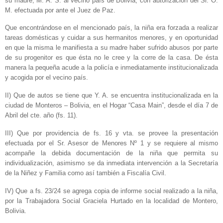
su madre, M. A. S. al vecino país de Bolivia, con autorización del Sr. O.
M. efectuada por ante el Juez de Paz.
Que encontrándose en el mencionado país, la niña era forzada a realizar
tareas domésticas y cuidar a sus hermanitos menores, y en oportunidad
en que la misma le manifiesta a su madre haber sufrido abusos por parte
de su progenitor es que ésta no le cree y la corre de la casa. De ésta
manera la pequeña acude a la policía e inmediatamente institucionalizada
y acogida por el vecino país.
II) Que de autos se tiene que Y. A. se encuentra institucionalizada en la
ciudad de Monteros – Bolivia, en el Hogar “Casa Main”, desde el día 7 de
Abril del cte. año (fs. 11).
III) Que por providencia de fs. 16 y vta. se provee la presentación
efectuada por el Sr. Asesor de Menores Nº 1 y se requiere al mismo
acompañe la debida documentación de la niña que permita su
individualización, asimismo se da inmediata intervención a la Secretaría
de la Niñez y Familia como así también a Fiscalía Civil.
IV) Que a fs. 23/24 se agrega copia de informe social realizado a la niña,
por la Trabajadora Social Graciela Hurtado en la localidad de Montero,
Bolivia.