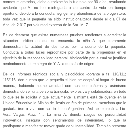
normas migratorias, dicha autorización lo fue solo por 90 días, resultando
evidente que A. no fue reintegrada a su centro de vida en tiempo
oportuno, debido a la conducta negligente y abandónica de la progenitora,
toda vez que la pequeña ha sido institucionalizada desde el día 07 de
Abril de 2.017 por voluntad expresa de la Sra. M. Z.
Es de destacar que existe numerosas pruebas tendientes a acreditar la
situación jurídica en que se encuentra la niña A. que claramente
demuestran la actitud de desinterés por la suerte de la pequeña.
Conducta a todas luces reprochable por parte de la progenitora en el
ejercicio de la responsabilidad parental. Abdicación por la cual se justifica
acabadamente el reintegro de Y. A. a su país de origen.
De los informes técnicos social y psicológico -obrante a fs. 110/111;
115/116- dan cuenta que la pequeña si bien se adaptó al hogar de buena
manera, habiendo hecho amistad con sus compañeras y asimismo
demostrando ser una persona tranquila, expresiva y colaboradora en todo
lo que se le solicita y que actualmente la misma está de oyente en la
Unidad Educativa la Misión de Jesús en 5to de primaria, menciona que le
gustaría irse a vivir con su tía L. en Argentina.- Así se expresó la Lic.
Vera Vargas Paiz: “… La niña A. denota rasgos de personalidad
introvertida, insegura con sentimientos de inferioridad, lo que la
predispone a manifestar mayor grado de vulnerabilidad. También presenta