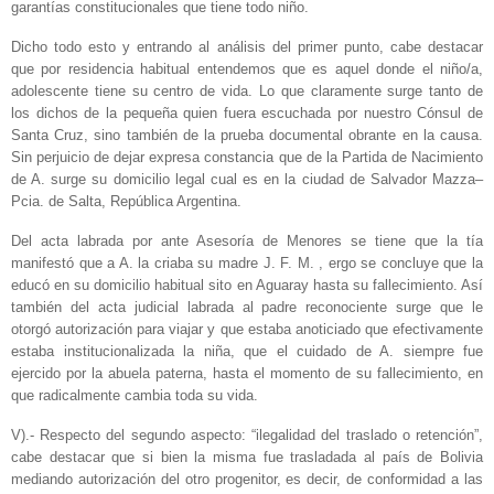
garantías constitucionales que tiene todo niño.
Dicho todo esto y entrando al análisis del primer punto, cabe destacar
que por residencia habitual entendemos que es aquel donde el niño/a,
adolescente tiene su centro de vida. Lo que claramente surge tanto de
los dichos de la pequeña quien fuera escuchada por nuestro Cónsul de
Santa Cruz, sino también de la prueba documental obrante en la causa.
Sin perjuicio de dejar expresa constancia que de la Partida de Nacimiento
de A. surge su domicilio legal cual es en la ciudad de Salvador Mazza–
Pcia. de Salta, República Argentina.
Del acta labrada por ante Asesoría de Menores se tiene que la tía
manifestó que a A. la criaba su madre J. F. M. , ergo se concluye que la
educó en su domicilio habitual sito en Aguaray hasta su fallecimiento. Así
también del acta judicial labrada al padre reconociente surge que le
otorgó autorización para viajar y que estaba anoticiado que efectivamente
estaba institucionalizada la niña, que el cuidado de A. siempre fue
ejercido por la abuela paterna, hasta el momento de su fallecimiento, en
que radicalmente cambia toda su vida.
V).- Respecto del segundo aspecto: “ilegalidad del traslado o retención”,
cabe destacar que si bien la misma fue trasladada al país de Bolivia
mediando autorización del otro progenitor, es decir, de conformidad a las