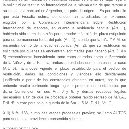
la solicitud de restitución internacional de la misma a fin de que retorne a
su residencia habitual en Argentina, su país de origen… Es por todo ello
que esta Fiscalía estima se encuentran acreditados los extremos
exigidos por la Convención Interamericana sobre Restitución
Internacional de Menores, en cuanto a residencia habitual (Art. 1),
habiendo sido retenida la niña por su madre más allá del plazo estipulado
para su permanencia fuera del país (Art. 1), siendo que la niña Y.A.M. se
encuentra dentro de la edad estipulada (Art. 2), que su restitución es
solicitada por quienes se encuentran legitimadas para hacerlo (Art. 3, 4 y
5) encontrándose interviniendo tanto estos estrados como la Secretaria
de la Niñez y de la Familia, ambas autoridades competentes en el caso
(Art. 6), hallándose vigente el plazo establecido para el pedido de
restitución, dadas las condiciones y viéndose ello debidamente
justificado a partir de las constancias obrantes en autos, por lo que
entiende resulta pertinente tenga lugar el procedimiento establecido por
dicha Convención en sus Art. 8 y 9, y demás recaudos legales
necesarios a fin de que se proceda a obtener rápido regreso de M.Y.A.,
DNI Nº, a este país bajo la guarda de la Sra. L.S.M. D.N.I. Nº…”.
XIII) A fs. 188, cumplidas etapas procesales previas; se llamó AUTOS
para sentencia, providencia consentida y firme.