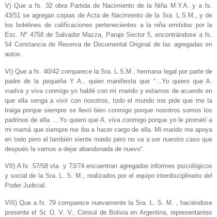
V) Que a fs. 32 obra Partida de Nacimiento de la Niña M.Y.A. y a fs.
43/51 se agregan copias de Acta de Nacimiento de la Sra. L.S.M., y de
los boletines de calificaciones pertenecientes a la niña emitidos por la
Esc. Nº 4758 de Salvador Mazza, Paraje Sector 5, encontrándose a fs.
54 Constancia de Reserva de Documental Original de las agregadas en
autos.
VI) Que a fs. 40/42 comparece la Sra. L.S.M., hermana legal por parte de
padre de la pequeña Y A., quien manifiesta que “…Yo quiero que A.
vuelva y viva conmigo yo hablé con mi marido y estamos de acuerdo en
que ella venga a vivir con nosotros, todo el mundo me pide que me la
traiga porque siempre se llevó bien conmigo porque nosotros somos los
padrinos de ella. …Yo quiero que A. viva conmigo porque yo le prometí a
mi mamá que siempre me iba a hacer cargo de ella. Mi marido me apoya
en todo pero el también siente miedo pero no va a ser nuestro caso que
después la vamos a dejar abandonada de nuevo”.
VII) A fs. 57/58 vta. y 73/74 encuentran agregados informes psicológicos
y social de la Sra. L. S. M., realizados por el equipo interdisciplinario del
Poder Judicial.
VIII) Que a fs. 79 comparece nuevamente la Sra. L. S. M. , haciéndose
presente el Sr. O. V. V., Cónsul de Bolivia en Argentina, representantes