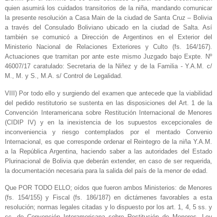
quien asumirá los cuidados transitorios de la niña, mandando comunicar
la presente resolución a Casa Main de la ciudad de Santa Cruz – Bolivia
a través del Consulado Boliviano ubicado en la ciudad de Salta. Así
también se comunicó a Dirección de Argentinos en el Exterior del
Ministerio Nacional de Relaciones Exteriores y Culto (fs. 164/167).
Actuaciones que tramitan por ante este mismo Juzgado bajo Expte. Nº
46007/17 caratulado: Secretaria de la Niñez y de la Familia - Y.A.M. c/
M., M. y S., M.A. s/ Control de Legalidad.
VIII) Por todo ello y surgiendo del examen que antecede que la viabilidad
del pedido restitutorio se sustenta en las disposiciones del Art. 1 de la
Convención Interamericana sobre Restitución Internacional de Menores
(CIDIP IV) y en la inexistencia de los supuestos excepcionales de
inconveniencia y riesgo contemplados por el mentado Convenio
Internacional, es que corresponde ordenar el Reintegro de la niña Y.A.M.
a la República Argentina, haciendo saber a las autoridades del Estado
Plurinacional de Bolivia que deberán extender, en caso de ser requerida,
la documentación necesaria para la salida del país de la menor de edad.
Que POR TODO ELLO; oídos que fueron ambos Ministerios: de Menores
(fs. 154/155) y Fiscal (fs. 186/187) en dictámenes favorables a esta
resolución; normas legales citadas y lo dispuesto por los art. 1, 4, 5 ss. y
cc. de Convención Interamericana sobre Restitución de Menores, Ley