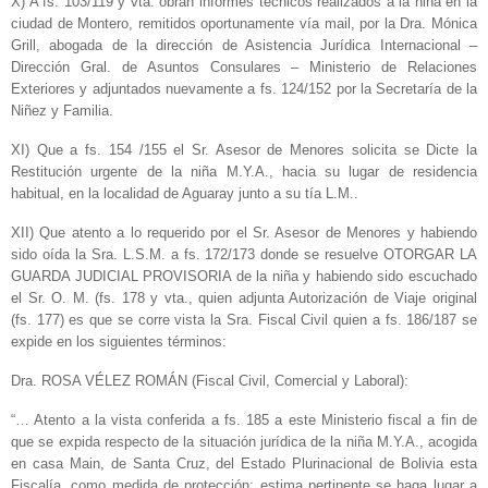
X) A fs. 103/119 y vta. obran informes técnicos realizados a la niña en la
ciudad de Montero, remitidos oportunamente vía mail, por la Dra. Mónica
Grill, abogada de la dirección de Asistencia Jurídica Internacional –
Dirección Gral. de Asuntos Consulares – Ministerio de Relaciones
Exteriores y adjuntados nuevamente a fs. 124/152 por la Secretaría de la
Niñez y Familia.
XI) Que a fs. 154 /155 el Sr. Asesor de Menores solicita se Dicte la
Restitución urgente de la niña M.Y.A., hacia su lugar de residencia
habitual, en la localidad de Aguaray junto a su tía L.M..
XII) Que atento a lo requerido por el Sr. Asesor de Menores y habiendo
sido oída la Sra. L.S.M. a fs. 172/173 donde se resuelve OTORGAR LA
GUARDA JUDICIAL PROVISORIA de la niña y habiendo sido escuchado
el Sr. O. M. (fs. 178 y vta., quien adjunta Autorización de Viaje original
(fs. 177) es que se corre vista la Sra. Fiscal Civil quien a fs. 186/187 se
expide en los siguientes términos:
Dra. ROSA VÉLEZ ROMÁN (Fiscal Civil, Comercial y Laboral):
“… Atento a la vista conferida a fs. 185 a este Ministerio fiscal a fin de
que se expida respecto de la situación jurídica de la niña M.Y.A., acogida
en casa Main, de Santa Cruz, del Estado Plurinacional de Bolivia esta
Fiscalía, como medida de protección; estima pertinente se haga lugar a