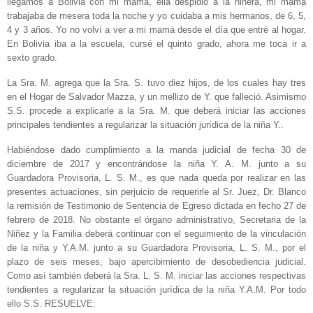
llegamos a Bolivia con mi mamá, ella despidió a la niñera, mi mamá
trabajaba de mesera toda la noche y yo cuidaba a mis hermanos, de 6, 5,
4 y 3 años. Yo no volví a ver a mi mamá desde el día que entré al hogar.
En Bolivia iba a la escuela, cursé el quinto grado, ahora me toca ir a
sexto grado.
La Sra. M. agrega que la Sra. S. tuvo diez hijos, de los cuales hay tres
en el Hogar de Salvador Mazza, y un mellizo de Y. que falleció. Asimismo
S.S. procede a explicarle a la Sra. M. que deberá iniciar las acciones
principales tendientes a regularizar la situación jurídica de la niña Y..
Habiéndose dado cumplimiento a la manda judicial de fecha 30 de
diciembre de 2017 y encontrándose la niña Y. A. M. junto a su
Guardadora Provisoria, L. S. M., es que nada queda por realizar en las
presentes actuaciones, sin perjuicio de requerirle al Sr. Juez, Dr. Blanco
la remisión de Testimonio de Sentencia de Egreso dictada en fecho 27 de
febrero de 2018. No obstante el órgano administrativo, Secretaria de la
Niñez y la Familia deberá continuar con el seguimiento de la vinculación
de la niña y Y.A.M. junto a su Guardadora Provisoria, L. S. M., por el
plazo de seis meses, bajo apercibimiento de desobediencia judicial.
Como así también deberá la Sra. L. S. M. iniciar las acciones respectivas
tendientes a regularizar la situación jurídica de la niña Y.A.M. Por todo
ello S.S. RESUELVE: