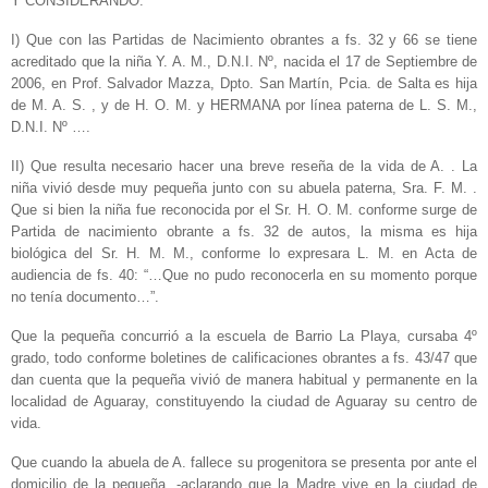
Y CONSIDERANDO:
I) Que con las Partidas de Nacimiento obrantes a fs. 32 y 66 se tiene
acreditado que la niña Y. A. M., D.N.I. Nº, nacida el 17 de Septiembre de
2006, en Prof. Salvador Mazza, Dpto. San Martín, Pcia. de Salta es hija
de M. A. S. , y de H. O. M. y HERMANA por línea paterna de L. S. M.,
D.N.I. Nº ….
II) Que resulta necesario hacer una breve reseña de la vida de A. . La
niña vivió desde muy pequeña junto con su abuela paterna, Sra. F. M. .
Que si bien la niña fue reconocida por el Sr. H. O. M. conforme surge de
Partida de nacimiento obrante a fs. 32 de autos, la misma es hija
biológica del Sr. H. M. M., conforme lo expresara L. M. en Acta de
audiencia de fs. 40: “…Que no pudo reconocerla en su momento porque
no tenía documento…”.
Que la pequeña concurrió a la escuela de Barrio La Playa, cursaba 4º
grado, todo conforme boletines de calificaciones obrantes a fs. 43/47 que
dan cuenta que la pequeña vivió de manera habitual y permanente en la
localidad de Aguaray, constituyendo la ciudad de Aguaray su centro de
vida.
Que cuando la abuela de A. fallece su progenitora se presenta por ante el
domicilio de la pequeña, -aclarando que la Madre vive en la ciudad de