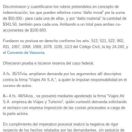
Discriminaron y cuantificaron los rubros pretendidos en concepto de
indemnización, los que pueden referirse como “daño moral” por la suma
de $50.000.- para cada una de ellas, y por “daño material” la cantidad de
$341,50, también para cada una. Arribando a un total para ambas co-
accionantes de $100.683.
Fundaron su postura en derecho conforme los arts. 512, 521, 522, 902,
931, 1067, 1068, 1069, 1078, 1109, 1113 del Código Civil, la ley 24.240, y
el
Convenio de Varsovia
.
Ofrecieron prueba e hicieron reserva del caso federal.
A fs. 35/37vta. ampliaron demanda por los argumentos allí descriptos
contra la firma “Viajes Ati S.A.”, a quién le imputan responsabilidad en el
suceso de autos.
II.-
A fs. 48/54vta., se presentó mediante apoderado la firma “Viajes Ati
S.A. empresa de Viajes y Turismo”, quién contestó demanda solicitando
el rechazo con expresa imposición de las costas procesales a cargo de
la parte actora.
En cumplimiento del imperativo procesal realizó la negativa de rigor
respecto de los hechos relatados por las demandantes, sin perjuicio de