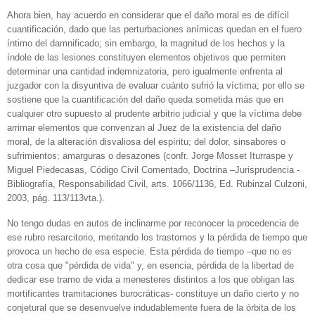
Ahora bien, hay acuerdo en considerar que el daño moral es de difícil
cuantificación, dado que las perturbaciones anímicas quedan en el fuero
íntimo del damnificado; sin embargo, la magnitud de los hechos y la
índole de las lesiones constituyen elementos objetivos que permiten
determinar una cantidad indemnizatoria, pero igualmente enfrenta al
juzgador con la disyuntiva de evaluar cuánto sufrió la víctima; por ello se
sostiene que la cuantificación del daño queda sometida más que en
cualquier otro supuesto al prudente arbitrio judicial y que la víctima debe
arrimar elementos que convenzan al Juez de la existencia del daño
moral, de la alteración disvaliosa del espíritu; del dolor, sinsabores o
sufrimientos; amarguras o desazones (confr. Jorge Mosset Iturraspe y
Miguel Piedecasas, Código Civil Comentado, Doctrina –Jurisprudencia -
Bibliografía, Responsabilidad Civil, arts. 1066/1136, Ed. Rubinzal Culzoni,
2003, pág. 113/113vta.).
No tengo dudas en autos de inclinarme por reconocer la procedencia de
ese rubro resarcitorio, meritando los trastornos y la pérdida de tiempo que
provoca un hecho de esa especie. Esta pérdida de tiempo –que no es
otra cosa que "pérdida de vida" y, en esencia, pérdida de la libertad de
dedicar ese tramo de vida a menesteres distintos a los que obligan las
mortificantes tramitaciones burocráticas- constituye un daño cierto y no
conjetural que se desenvuelve indudablemente fuera de la órbita de los