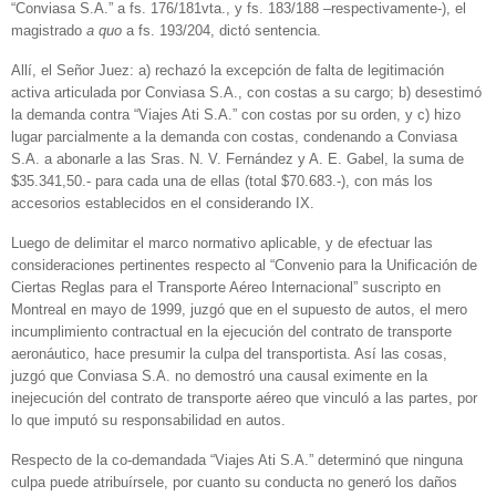
“Conviasa S.A.” a fs. 176/181vta., y fs. 183/188 –respectivamente-), el
magistrado
a quo
a fs. 193/204, dictó sentencia.
Allí, el Señor Juez: a) rechazó la excepción de falta de legitimación
activa articulada por Conviasa S.A., con costas a su cargo; b) desestimó
la demanda contra “Viajes Ati S.A.” con costas por su orden, y c) hizo
lugar parcialmente a la demanda con costas, condenando a Conviasa
S.A. a abonarle a las Sras. N. V. Fernández y A. E. Gabel, la suma de
$35.341,50.- para cada una de ellas (total $70.683.-), con más los
accesorios establecidos en el considerando IX.
Luego de delimitar el marco normativo aplicable, y de efectuar las
consideraciones pertinentes respecto al “Convenio para la Unificación de
Ciertas Reglas para el Transporte Aéreo Internacional” suscripto en
Montreal en mayo de 1999, juzgó que en el supuesto de autos, el mero
incumplimiento contractual en la ejecución del contrato de transporte
aeronáutico, hace presumir la culpa del transportista. Así las cosas,
juzgó que Conviasa S.A. no demostró una causal eximente en la
inejecución del contrato de transporte aéreo que vinculó a las partes, por
lo que imputó su responsabilidad en autos.
Respecto de la co-demandada “Viajes Ati S.A.” determinó que ninguna
culpa puede atribuírsele, por cuanto su conducta no generó los daños