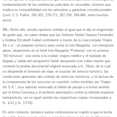
fundamentación de las sentencias judiciales es razonable, extremo que
implica su compatibilidad con los principios y garantías constitucionales
(conf. C.S. Fallos: 265:301; 278:271; 287:230; 294:466, entre muchos
otros).
VII.-
Dicho ello, resulta oportuno señalar al igual que lo dijo el magistrado
de grado que, no caben dudas que las Señoras Noelia Vanesa Fernández
y Andrea Elizabeth Gabel contrataron a través de la coaccionada “Viajes
Ati s.a.”, un paquete turístico para visitar la Isla Margarita, con transporte
aéreo, alojamiento en el hotel Isla Margarita “Porlamar” con el sistema
“All Inclusive”, una visita a la ciudad, seguro médico y el traslado de
llegada y salida del aeropuerto/ hotel/ aeropuerto (ver sobre marrón que
contiene la prueba documental original reservada a fs. 29vta. de la cual
se desprende el itinerario de viaje, el voucher de servicio turístico, las
condiciones generales del contrato de servicios turísticos, y la factura de
la compraventa de los servicios en cuestión, todos emitidos por “Viajes
Ati S.A.”; luce además reservado el billete de pasaje o
e-ticket
emitido
por la firma Conviasa y el protesto aeronáutico contra la referida empresa
transportista; ver en igual sentido las respectivas copias incorporadas a
fs. 1/12 y fs. 17/19).
En este contexto, tampoco existe controversia en cuanto a que la fecha