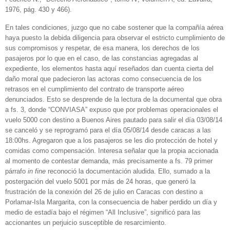
1976, pág. 430 y 466).
En tales condiciones, juzgo que no cabe sostener que la compañía aérea
haya puesto la debida diligencia para observar el estricto cumplimiento de
sus compromisos y respetar, de esa manera, los derechos de los
pasajeros por lo que en el caso, de las constancias agregadas al
expediente, los elementos hasta aquí reseñados dan cuenta cierta del
daño moral que padecieron las actoras como consecuencia de los
retrasos en el cumplimiento del contrato de transporte aéreo
denunciados. Esto se desprende de la lectura de la documental que obra
a fs. 3, donde “CONVIASA” expuso que por problemas operacionales el
vuelo 5000 con destino a Buenos Aires pautado para salir el día 03/08/14
se canceló y se reprogramó para el día 05/08/14 desde caracas a las
18:00hs. Agregaron que a los pasajeros se les dio protección de hotel y
comidas como compensación. Interesa señalar que la propia accionada
al momento de contestar demanda, más precisamente a fs. 79 primer
párrafo
in fine
reconoció la documentación aludida. Ello, sumado a la
postergación del vuelo 5001 por más de 24 horas, que generó la
frustración de la conexión del 26 de julio en Caracas con destino a
Porlamar-Isla Margarita, con la consecuencia de haber perdido un día y
medio de estadía bajo el régimen “All Inclusive”, significó para las
accionantes un perjuicio susceptible de resarcimiento.