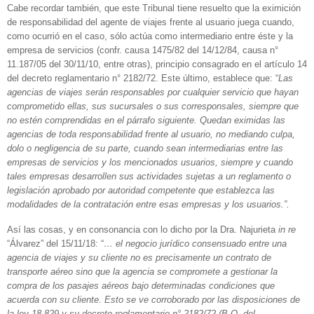
Cabe recordar también, que este Tribunal tiene resuelto que la eximición
de responsabilidad del agente de viajes frente al usuario juega cuando,
como ocurrió en el caso, sólo actúa como intermediario entre éste y la
empresa de servicios (confr. causa 1475/82 del 14/12/84, causa n°
11.187/05 del 30/11/10, entre otras), principio consagrado en el artículo 14
del decreto reglamentario n° 2182/72. Este último, establece que: “
Las
agencias de viajes serán responsables por cualquier servicio que hayan
comprometido ellas, sus sucursales o sus corresponsales, siempre que
no estén comprendidas en el párrafo siguiente. Quedan eximidas las
agencias de toda responsabilidad frente al usuario, no mediando culpa,
dolo o negligencia de su parte, cuando sean intermediarias entre las
empresas de servicios y los mencionados usuarios, siempre y cuando
tales empresas desarrollen sus actividades sujetas a un reglamento o
legislación aprobado por autoridad competente que establezca las
modalidades de la contratación entre esas empresas y los usuarios.”.
Así las cosas, y en consonancia con lo dicho por la Dra. Najurieta
in re
“Álvarez” del 15/11/18: “
… el negocio jurídico consensuado entre una
agencia de viajes y su cliente no es precisamente un contrato de
transporte aéreo sino que la agencia se compromete a gestionar la
compra de los pasajes aéreos bajo determinadas condiciones que
acuerda con su cliente. Esto se ve corroborado por las disposiciones de
la ley 18.829 y su decreto reglamentario n° 2182/72 (B.O. del