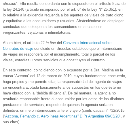
ofrecido
”. Ello resulta concordante con lo dispuesto en el artículo 8
bis
de
la ley 24.240 (artículo incorporado por el art. 6° de la Ley N° 26.361), en
lo relativo a la exigencia requerida a los agentes de viajes de trato digno
y equitativo a los consumidores y usuarios. Absteniéndose de desplegar
conductas que coloquen a los consumidores en situaciones
vergonzantes, vejatorias o intimidatorias.
Ahora bien, el artículo 22
in fine
del
Convenio Internacional sobre
Contratos de viaje
concluido en Bruselas establece que el intermediario
de viajes no responderá por el incumplimiento, total o parcial de los
viajes, estadías u otros servicios que constituyen el contrato.
En este contexto, coincidiendo con lo expuesto por la Dra. Medina en la
causa “Azcona” del 12 de marzo de 2019, cuyos fundamentos concuerdo,
hago propios y me permito citar, la responsabilidad del agente de viajes
se encuentra acotada básicamente a los supuestos en los que éste no
haya obrado con la “debida diligencia”. De tal manera, la agencia no
resultaría responsable frente al consumidor por los actos de los distintos
prestadores de servicios, respecto de quienes la agencia sería en
definitiva, un mero intermediario ante el viajero (confr. causa n° 732/2015
[“
Azcona, Fernando c. Aerolíneas Argentinas” DIPr Argentina 09/03/20
], y
sus citas).