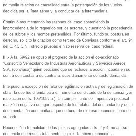
no media relación de causalidad entre la postergación de los vuelos
decidida por la línea aérea y la conducta de la intermediaria.
Continuó argumentando las razones del caso sosteniendo la
improcedencia de lo requerido por los actores, y cuestionó la procedencia
de los rubros y los montos pretendidos. Por último, fundó su postura en
derecho, solicitó la citación como tercero de Conviasa conforme el art. 94
del C.P.C.C.N., ofreció pruebas e hizo reserva del caso federal.
III.-
A fs. 69/92 se opuso al progreso de la acción el co-accionado
“Consorcio Venezolano de Industrias Aeronáuticas y Servicios Aéreos
S.A. (conviasa)” quien peticionó que se rechace la acción incoada en su
contra con costas a su contraria, subsidiariamente contestó demanda.
Interpuso la excepción de falta de legitimación activa y de legitimación de
obrar, la que fue diferida para el momento del dictado de la sentencia (ver
resolución de fs. 105/105vta.). En cumplimiento del imperativo procesal
realizó la negativa de rigor respecto de los relatos del demandante y de la
documentación acompañada que no fuera de expreso reconocimiento de
su parte.
Reconoció la formalidad de las piezas agregadas a fs. 2 y 4, no así su
contenido que resulta totalmente ilegible. También reconoció la