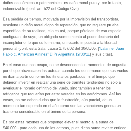
daños económicos o patrimoniales: es daño moral puro y, por lo tanto,
indemnizable (conf. art. 522 del Código Civil).
Esa pérdida de tiempo, motivada por la imprevisión del transportista,
ocasiona un daño moral digno de reparación, que no requiere prueba
específica de su realidad; ello es así, porque pérdidas de esa especie
configuran, de suyo, un obligado sometimiento al poder decisorio del
incumplidor o, lo que es lo mismo, un recorte impuesto a la libertad
personal (conf. esta Sala, causa 1.757/02 del 30/08/05, [
“Lalanne, Juan
Pablo c. American Airlines” DIPr Argentina 19/08/11
] y sus citas).
En el caso que nos ocupa, no se desconocen los momentos de angustia
por el que atravesaron las actoras cuando les confirmaron que sus vuelos
no iban a partir conforme los itinerarios pautados, ni el tiempo que
debieron invertir en realizar una serie de trámites tendientes no sólo a
averiguar el horario definitivo del vuelo, sino también a tener los
refrigerios que requerían por estar varadas en los aeródromos. Así las
cosas, no me caben dudas que la frustración, aún parcial, de un
momento tan esperado en el año como son las vacaciones genera un
trastorno considerable en el ánimo de la persona.
Es por estas razones que propongo elevar el monto a la suma de
$40.000.- para cada una de las actoras, pues dicha suma reviste entidad