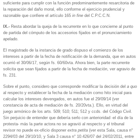
suficiente para cumplir con la función predominantemente resarcitoria de
la reparación del daño moral, ello conforme el ejercicio prudencial y
razonable que confiere el artículo 165
in fine
del C.P.C.C.N.
IX.-
Resta abordar la queja de la recurrente en lo que concierne al punto
de partida del cómputo de los accesorios fijados en el pronunciamiento
apelado.
El magistrado de la instancia de grado dispuso el comienzo de los
intereses a partir de la fecha de notificación de la demanda, que en autos
ocurrió el 30/06/17, según fs. 60/60vta. Ahora bien, la parte recurrente
solicita que sean fijados a partir de la fecha de mediación, ver agravio de
fs. 231.
Sobre el punto, considero que corresponde modificar la decisión del
a quo
al respecto y establecer la fecha de la mediación como hito inicial para
calcular los intereses devengados, en autos fue el 29/09/14 (ver
constancia de acta de mediación de fs. 20/20vta.). Ello, en virtud del
juego armónico de los arts. 509; 510; 511; 512 y ccds. del Código Civil.
Sin perjuicio de entender que debería serlo con anterioridad -el día de la
protesta- más la parte actora no se agravió al respecto y el tribunal
revisor no puede ex-oficio disponer
extra petita
(ver esta Sala, causa n°
2294/03 del 29/10/10, y Sala 3 causa n° 10.426/07 del 24/02/2011, entre