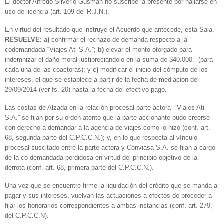
El doctor Alfredo Silverio Gusman no suscribe la presente por hallarse en
uso de licencia (art. 109 del R.J.N.).
En virtud del resultado que instruye el Acuerdo que antecede, esta Sala,
RESUELVE: a)
confirmar el rechazo de demanda respecto a la
codemandada “Viajes Ati S.A.”;
b)
elevar el monto otorgado para
indemnizar el daño moral justipreciándolo en la suma de $40.000.- (para
cada una de las coactoras); y
c)
modificar el inicio del cómputo de los
intereses, el que se establece a partir de la fecha de mediación del
29/09/2014 (ver fs. 20) hasta la fecha del efectivo pago.
Las costas de Alzada en la relación procesal parte actora- “Viajes Ati
S.A.” se fijan por su orden atento que la parte accionante pudo creerse
con derecho a demandar a la agencia de viajes como lo hizo (conf. art.
68, segunda parte del C.P.C.C.N.); y, en lo que respecta al vínculo
procesal suscitado entre la parte actora y Conviasa S.A. se fijan a cargo
de la co-demandada perdidosa en virtud del principio objetivo de la
derrota (conf. art. 68, primera parte del C.P.C.C.N.).
Una vez que se encuentre firme la liquidación del crédito que se manda a
pagar y sus intereses, vuelvan las actuaciones a efectos de proceder a
fijar los honorarios correspondientes a ambas instancias (conf. art. 279,
del C.P.C.C.N).