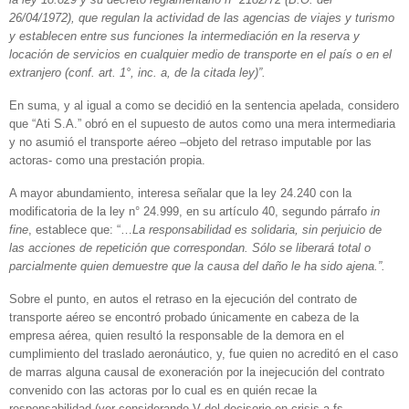
26/04/1972), que regulan la actividad de las agencias de viajes y turismo
y establecen entre sus funciones la intermediación en la reserva y
locación de servicios en cualquier medio de transporte en el país o en el
extranjero (conf. art. 1°, inc. a, de la citada ley)”.
En suma, y al igual a como se decidió en la sentencia apelada, considero
que “Ati S.A.” obró en el supuesto de autos como una mera intermediaria
y no asumió el transporte aéreo –objeto del retraso imputable por las
actoras- como una prestación propia.
A mayor abundamiento, interesa señalar que la ley 24.240 con la
modificatoria de la ley n° 24.999, en su artículo 40, segundo párrafo
in
fine
, establece que: “…
La responsabilidad es solidaria, sin perjuicio de
las acciones de repetición que correspondan. Sólo se liberará total o
parcialmente quien demuestre que la causa del daño le ha sido ajena.”.
Sobre el punto, en autos el retraso en la ejecución del contrato de
transporte aéreo se encontró probado únicamente en cabeza de la
empresa aérea, quien resultó la responsable de la demora en el
cumplimiento del traslado aeronáutico, y, fue quien no acreditó en el caso
de marras alguna causal de exoneración por la inejecución del contrato
convenido con las actoras por lo cual es en quién recae la
responsabilidad (ver considerando V del decisorio en crisis a fs.