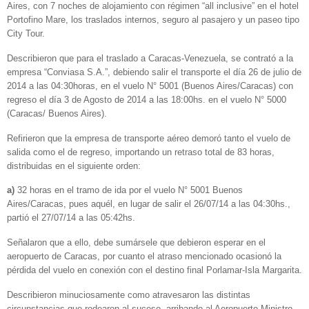
Aires, con 7 noches de alojamiento con régimen “all inclusive” en el hotel
Portofino Mare, los traslados internos, seguro al pasajero y un paseo tipo
City Tour.
Describieron que para el traslado a Caracas-Venezuela, se contrató a la
empresa “Conviasa S.A.”, debiendo salir el transporte el día 26 de julio de
2014 a las 04:30horas, en el vuelo N° 5001 (Buenos Aires/Caracas) con
regreso el día 3 de Agosto de 2014 a las 18:00hs. en el vuelo N° 5000
(Caracas/ Buenos Aires).
Refirieron que la empresa de transporte aéreo demoró tanto el vuelo de
salida como el de regreso, importando un retraso total de 83 horas,
distribuidas en el siguiente orden:
a)
32 horas en el tramo de ida por el vuelo N° 5001 Buenos
Aires/Caracas, pues aquél, en lugar de salir el 26/07/14 a las 04:30hs.,
partió el 27/07/14 a las 05:42hs.
Señalaron que a ello, debe sumársele que debieron esperar en el
aeropuerto de Caracas, por cuanto el atraso mencionado ocasionó la
pérdida del vuelo en conexión con el destino final Porlamar-Isla Margarita.
Describieron minuciosamente como atravesaron las distintas
circunstancias que rodearon al suceso, arribando al Aeropuerto Ministro