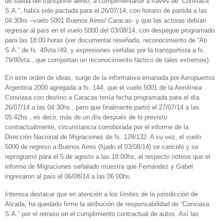
de salida del transporte aéreo, a cumplimentarse a través de “Conviasa
S.A.”, había sido pactada para el 26/07/14, con horario de partida a las
04:30hs –vuelo 5001 Buenos Aires/ Caracas- y que las actoras debían
regresar al país en el vuelo 5000 del 03/08/14, con despegue programado
para las 18:00 horas (ver documental reseñada, reconocimiento de “Ati
S.A.” de fs. 48vta./49, y expresiones vertidas por la transportista a fs.
79/80vta., que comportan un reconocimiento fáctico de tales extremos).
En este orden de ideas, surge de la informativa emanada por Aeropuertos
Argentina 2000 agregada a fs. 144, que el vuelo 5001 de la Aerolínea
Conviasa con destino a Caracas tenía fecha programada para el día
26/07/14 a las 04:30hs., pero que finalmente partió el 27/07/14 a las
05:42hs., es decir, más de un día después de lo previsto
contractualmente, circunstancia corroborada por el informe de la
Dirección Nacional de Migraciones de fs. 128/132. A su vez, el vuelo
5000 de regreso a Buenos Aires (fijado el 03/08/14) se canceló y se
reprogramó para el 5 de agosto a las 18:00hs; al respecto nótese que el
informe de Migraciones señalado muestra que Fernández y Gabel
ingresaron al país el 06/08/14 a las 06:00hs.
Interesa destacar que en atención a los límites de la jurisdicción de
Alzada, ha quedado firme la atribución de responsabilidad de “Conviasa
S.A.” por el retraso en el cumplimiento contractual de autos. Así las