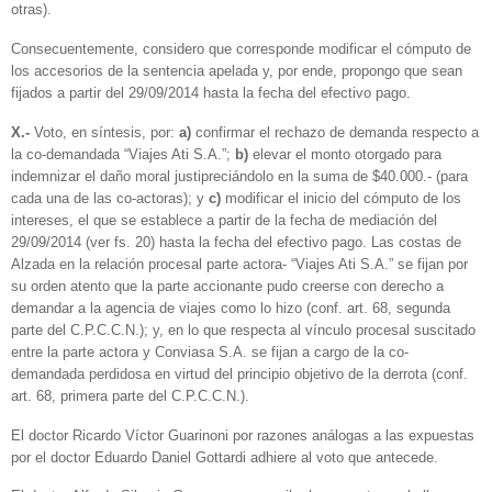
otras).
Consecuentemente, considero que corresponde modificar el cómputo de
los accesorios de la sentencia apelada y, por ende, propongo que sean
fijados a partir del 29/09/2014 hasta la fecha del efectivo pago.
X.-
Voto, en síntesis, por:
a)
confirmar el rechazo de demanda respecto a
la co-demandada “Viajes Ati S.A.”;
b)
elevar el monto otorgado para
indemnizar el daño moral justipreciándolo en la suma de $40.000.- (para
cada una de las co-actoras); y
c)
modificar el inicio del cómputo de los
intereses, el que se establece a partir de la fecha de mediación del
29/09/2014 (ver fs. 20) hasta la fecha del efectivo pago. Las costas de
Alzada en la relación procesal parte actora- “Viajes Ati S.A.” se fijan por
su orden atento que la parte accionante pudo creerse con derecho a
demandar a la agencia de viajes como lo hizo (conf. art. 68, segunda
parte del C.P.C.C.N.); y, en lo que respecta al vínculo procesal suscitado
entre la parte actora y Conviasa S.A. se fijan a cargo de la co-
demandada perdidosa en virtud del principio objetivo de la derrota (conf.
art. 68, primera parte del C.P.C.C.N.).
El doctor Ricardo Víctor Guarinoni por razones análogas a las expuestas
por el doctor Eduardo Daniel Gottardi adhiere al voto que antecede.