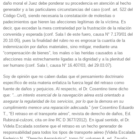
daño moral el Juez debe ponderar su procedencia en atención al hecho
generador y a las particulares circunstancias del caso (conf. art. 522 del
Código Civil), siendo necesaria la constatación de molestias o
padecimientos que hieren las afecciones legítimas de la víctima. Es
decir, que excedan la mera contrariedad por la frustración de la relación
convenida y esperada (conf. Sala I de este fuero, causa N° 7.170/01 del
20.10.05)
,
pues la finalidad del rubro no es engrosar la cuantía de la
indemnización por daños materiales, sino mitigar, mediante una
“compensación de bienes”, los males o las heridas causados a las
afecciones más estrechamente ligadas a la dignidad y a la plenitud del
ser humano (conf. Sala I, causa N° 16.407/03, del 29.03.07).
Soy de opinión que no caben dudas que el pensamiento doctrinario
específico de esta materia enfatiza la fuerza legal del retraso como
fuente de daños y perjuicios. Al respecto, el Dr. Cosentino tiene dicho
que:
“…un interés esencial de la navegación aérea está orientado a
asegurar la regularidad de los servicios, por lo que la demora en su
cumplimiento merece una reparación adecuada.
” (ver Cosentino Eduardo
T., “El retraso en el transporte aéreo”, revista de derecho de daños, Ed.
Rubinzal-culzoni, cita
on line
RC D 3677/2012). En igual sentido, el Dr.
Videla Escalada sostiene que el retraso es un hecho generador de
responsabilidad para todos los tipos de transporte aéreo (Videla Escalada
Federico N., "Derecho Aeronáutico", tomo IV, volumen A, ed. Zavalía,