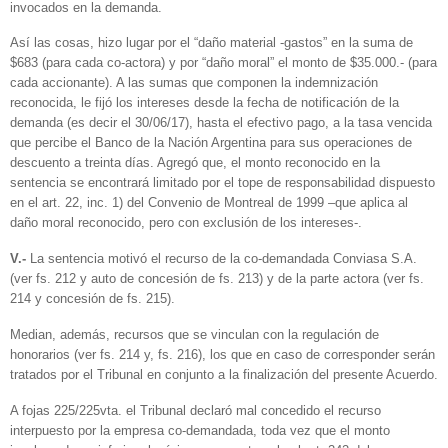
invocados en la demanda.
Así las cosas, hizo lugar por el “daño material -gastos” en la suma de
$683 (para cada co-actora) y por “daño moral” el monto de $35.000.- (para
cada accionante). A las sumas que componen la indemnización
reconocida, le fijó los intereses desde la fecha de notificación de la
demanda (es decir el 30/06/17), hasta el efectivo pago, a la tasa vencida
que percibe el Banco de la Nación Argentina para sus operaciones de
descuento a treinta días. Agregó que, el monto reconocido en la
sentencia se encontrará limitado por el tope de responsabilidad dispuesto
en el art. 22, inc. 1) del Convenio de Montreal de 1999 –que aplica al
daño moral reconocido, pero con exclusión de los intereses-.
V.-
La sentencia motivó el recurso de la co-demandada Conviasa S.A.
(ver fs. 212 y auto de concesión de fs. 213) y de la parte actora (ver fs.
214 y concesión de fs. 215).
Median, además, recursos que se vinculan con la regulación de
honorarios (ver fs. 214 y, fs. 216), los que en caso de corresponder serán
tratados por el Tribunal en conjunto a la finalización del presente Acuerdo.
A fojas 225/225vta. el Tribunal declaró mal concedido el recurso
interpuesto por la empresa co-demandada, toda vez que el monto