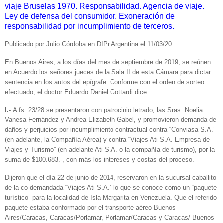
viaje Bruselas 1970. Responsabilidad. Agencia de viaje.
Ley de defensa del consumidor. Exoneración de
responsabilidad por incumplimiento de terceros.
Publicado por Julio Córdoba en DIPr Argentina el 11/03/20.
En Buenos Aires, a los días del mes de septiembre de 2019, se reúnen
en Acuerdo los señores jueces de la Sala II de esta Cámara para dictar
sentencia en los autos del epígrafe. Conforme con el orden de sorteo
efectuado, el doctor Eduardo Daniel Gottardi dice:
I.-
A fs. 23/28 se presentaron con patrocinio letrado, las Sras. Noelia
Vanesa Fernández y Andrea Elizabeth Gabel, y promovieron demanda de
daños y perjuicios por incumplimiento contractual contra “Conviasa S.A.”
(en adelante, la Compañía Aérea) y contra “Viajes Ati S.A. Empresa de
Viajes y Turismo” (en adelante Ati S.A. o la compañía de turismo), por la
suma de $100.683.-, con más los intereses y costas del proceso.
Dijeron que el día 22 de junio de 2014, reservaron en la sucursal caballito
de la co-demandada “Viajes Ati S.A.” lo que se conoce como un “paquete
turístico” para la localidad de Isla Margarita en Venezuela. Que el referido
paquete estaba conformado por el transporte aéreo Buenos
Aires/Caracas, Caracas/Porlamar, Porlamar/Caracas y Caracas/ Buenos