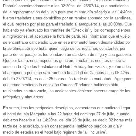
Pistarini aproximadamente a las 02:30hs. del 26/07/14, que anoticiadas
de la reprogramación del vuelo para ese mismo día sábado a las 14:40hs.
fueron trasladas a sus domicilios por un remise abonado por la aerolínea,
el cual regresó por ellas para el traslado al aeropuerto a las 10:00hs. Que
habiendo ya efectuado los trámites de “Check in” y los correspondientes
a migraciones, al acercarse la hora de partir, les informaron que el vuelo
se encontraba cancelado. Que en ese momento fueron desatendidas por
la aerolínea transportista, quien luego de los reclamos constantes por
parte de los pasajeros les brindaron un sándwich de miga y una gaseosa.
Que por las razones expuestas generaron reclamos escritos contra la
accionada. Que los trasladaron al Hotel Holiday Inn Ezeiza, y retornados
al aeropuerto pudieron salir rumbo a la ciudad de Caracas a las 05:42hs.
del día 27/07/14, es decir 25 horas más tarde de lo contratado. Agregaron
que como perdieron la conexión Caracas/Porlamar, habiendo sido
reubicadas en otro vuelo, las accionantes debieron hacerse cargo de los
refrigerios y almuerzos.
En suma, tras las peripecias descriptas, comentaron que pudieron llegar
al hotel de Isla Margarita a las 22 horas del domingo 27 de julio, cuando
debieron hacerlo a las 14:20hs. del día 26 de julio, es decir, 32 horas más
tarde de lo acordado, y en consecuencia, habiendo perdido un día y
medio de estadía en el hotel bajo régimen de “all inclusive”.