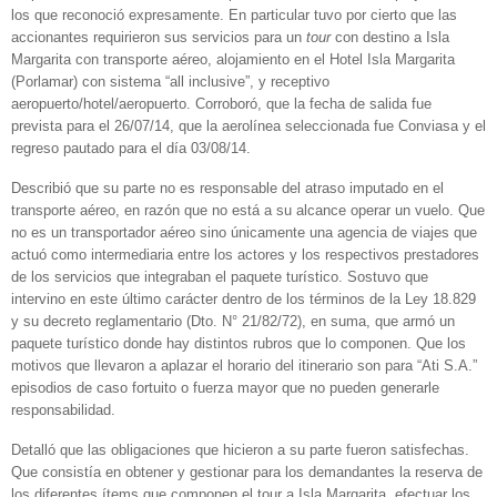
los que reconoció expresamente. En particular tuvo por cierto que las
accionantes requirieron sus servicios para un
tour
con destino a Isla
Margarita con transporte aéreo, alojamiento en el Hotel Isla Margarita
(Porlamar) con sistema “all inclusive”, y receptivo
aeropuerto/hotel/aeropuerto. Corroboró, que la fecha de salida fue
prevista para el 26/07/14, que la aerolínea seleccionada fue Conviasa y el
regreso pautado para el día 03/08/14.
Describió que su parte no es responsable del atraso imputado en el
transporte aéreo, en razón que no está a su alcance operar un vuelo. Que
no es un transportador aéreo sino únicamente una agencia de viajes que
actuó como intermediaria entre los actores y los respectivos prestadores
de los servicios que integraban el paquete turístico. Sostuvo que
intervino en este último carácter dentro de los términos de la Ley 18.829
y su decreto reglamentario (Dto. N° 21/82/72), en suma, que armó un
paquete turístico donde hay distintos rubros que lo componen. Que los
motivos que llevaron a aplazar el horario del itinerario son para “Ati S.A.”
episodios de caso fortuito o fuerza mayor que no pueden generarle
responsabilidad.
Detalló que las obligaciones que hicieron a su parte fueron satisfechas.
Que consistía en obtener y gestionar para los demandantes la reserva de
los diferentes ítems que componen el tour a Isla Margarita, efectuar los