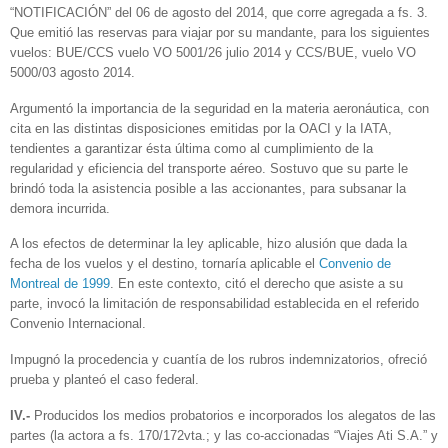
“NOTIFICACIÓN” del 06 de agosto del 2014, que corre agregada a fs. 3.
Que emitió las reservas para viajar por su mandante, para los siguientes
vuelos: BUE/CCS vuelo VO 5001/26 julio 2014 y CCS/BUE, vuelo VO
5000/03 agosto 2014.
Argumentó la importancia de la seguridad en la materia aeronáutica, con
cita en las distintas disposiciones emitidas por la OACI y la IATA,
tendientes a garantizar ésta última como al cumplimiento de la
regularidad y eficiencia del transporte aéreo. Sostuvo que su parte le
brindó toda la asistencia posible a las accionantes, para subsanar la
demora incurrida.
A los efectos de determinar la ley aplicable, hizo alusión que dada la
fecha de los vuelos y el destino, tornaría aplicable el
Convenio de
Montreal de 1999
. En este contexto, citó el derecho que asiste a su
parte, invocó la limitación de responsabilidad establecida en el referido
Convenio Internacional.
Impugnó la procedencia y cuantía de los rubros indemnizatorios, ofreció
prueba y planteó el caso federal.
IV.-
Producidos los medios probatorios e incorporados los alegatos de las
partes (la actora a fs. 170/172vta.; y las co-accionadas “Viajes Ati S.A.” y