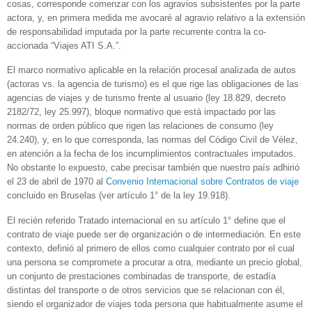
cosas, corresponde comenzar con los agravios subsistentes por la parte
actora, y, en primera medida me avocaré al agravio relativo a la extensión
de responsabilidad imputada por la parte recurrente contra la co-
accionada “Viajes ATI S.A.”.
El marco normativo aplicable en la relación procesal analizada de autos
(actoras vs. la agencia de turismo) es el que rige las obligaciones de las
agencias de viajes y de turismo frente al usuario (ley 18.829, decreto
2182/72, ley 25.997), bloque normativo que está impactado por las
normas de orden público que rigen las relaciones de consumo (ley
24.240), y, en lo que corresponda, las normas del Código Civil de Vélez,
en atención a la fecha de los incumplimientos contractuales imputados.
No obstante lo expuesto, cabe precisar también que nuestro país adhirió
el 23 de abril de 1970 al
Convenio Internacional sobre Contratos de viaje
concluido en Bruselas (ver artículo 1° de la ley 19.918).
El recién referido Tratado internacional en su artículo 1° define que el
contrato de viaje puede ser de organización o de intermediación. En este
contexto, definió al primero de ellos como cualquier contrato por el cual
una persona se compromete a procurar a otra, mediante un precio global,
un conjunto de prestaciones combinadas de transporte, de estadía
distintas del transporte o de otros servicios que se relacionan con él,
siendo el organizador de viajes toda persona que habitualmente asume el