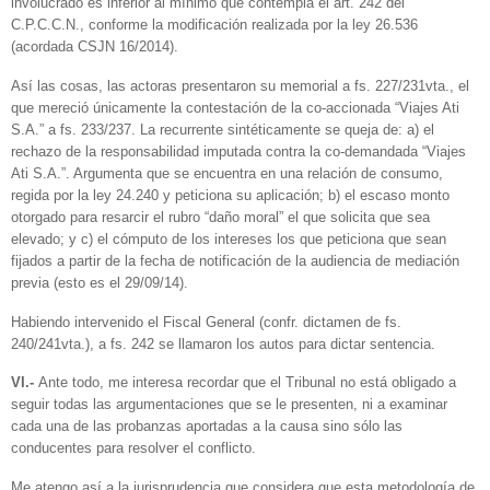
involucrado es inferior al mínimo que contempla el art. 242 del
C.P.C.C.N., conforme la modificación realizada por la ley 26.536
(acordada CSJN 16/2014).
Así las cosas, las actoras presentaron su memorial a fs. 227/231vta., el
que mereció únicamente la contestación de la co-accionada “Viajes Ati
S.A.” a fs. 233/237. La recurrente sintéticamente se queja de: a) el
rechazo de la responsabilidad imputada contra la co-demandada “Viajes
Ati S.A.”. Argumenta que se encuentra en una relación de consumo,
regida por la ley 24.240 y peticiona su aplicación; b) el escaso monto
otorgado para resarcir el rubro “daño moral” el que solicita que sea
elevado; y c) el cómputo de los intereses los que peticiona que sean
fijados a partir de la fecha de notificación de la audiencia de mediación
previa (esto es el 29/09/14).
Habiendo intervenido el Fiscal General (confr. dictamen de fs.
240/241vta.), a fs. 242 se llamaron los autos para dictar sentencia.
VI.-
Ante todo, me interesa recordar que el Tribunal no está obligado a
seguir todas las argumentaciones que se le presenten, ni a examinar
cada una de las probanzas aportadas a la causa sino sólo las
conducentes para resolver el conflicto.
Me atengo así a la jurisprudencia que considera que esta metodología de