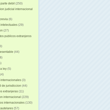
 parte debil
(250)
on judicial internacional
previa
(6)
intelectuales
(29)
ion
(27)
s publicos extranjeros
8)
resentable
(44)
8)
)
a ley
(5)
14)
 internacionales
(3)
 de jurisdiccion
(44)
es extranjeras
(11)
on internacional
(229)
os internacionales
(130)
autelares
(57)