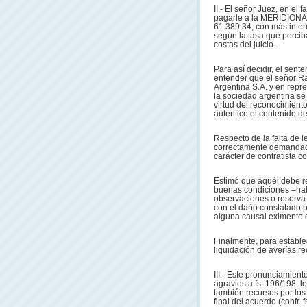
II.- El señor Juez, en 
pagarle a la MERIDIO
61.389,34, con más intere
según la tasa que percib
costas del juicio.
Para así decidir, el sente
entender que el señor R
Argentina S.A. y en repr
la sociedad argentina s
virtud del reconocimiento 
auténtico el contenido de
Respecto de la falta de 
correctamente demandada 
carácter de contratista co
Estimó que aquél debe re
buenas condiciones –hab
observaciones o reserva-
con el daño constatado p
alguna causal eximente 
Finalmente, para establec
liquidación de averías re
III.- Este pronunciamien
agravios a fs. 196/198, l
también recursos por los
final del acuerdo (confr. 