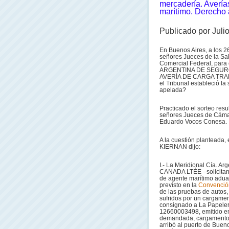
mercadería. Avería
marítimo. Derecho 
Publicado por Juli
En Buenos Aires, a los 2
señores Jueces de la Sal
Comercial Federal, para
ARGENTINA DE SEGURO
AVERÍA DE CARGA TRANSP
el Tribunal estableció la
apelada?
Practicado el sorteo resu
señores Jueces de Cáma
Eduardo Vocos Conesa.
A la cuestión plantead
KIERNAN dijo:
I.- La Meridional Cía. 
CANADA LTÉE –solicitando
de agente marítimo adua
previsto en la
Convenció
de las pruebas de autos, 
sufridos por un cargamen
consignado a La Papeler
12660003498, emitido en 
demandada, cargamento é
arribó al puerto de Buen