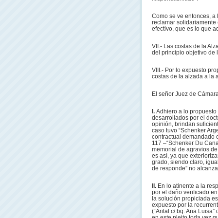
Como se ve entonces, a l
reclamar solidariamente 
efectivo, que es lo que a
VII.- Las costas de la A
del principio objetivo de
VIII.- Por lo expuesto pro
costas de la alzada a la
El señor Juez de Cámara
I.
Adhiero a lo propuesto 
desarrollados por el doc
opinión, brindan suficien
caso tuvo “Schenker Arge
contractual demandado e
117 –“Schenker Du Canadá
memorial de agravios de l
es así, ya que exterioriz
grado, siendo claro, igua
de responde” no alcanzan
II.
En lo atinente a la res
por el daño verificado en
la solución propiciada e
expuesto por la recurren
(“Arital c/ bq. Ana Luisa”
en este pleito toda vez q