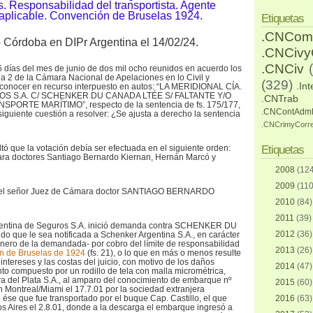
s. Responsabilidad del transportista. Agente
aplicable. Convención de Bruselas 1924.
Etiquetas
.CNCom
o Córdoba en DIPr Argentina el 14/02/24.
.CNCiv
.CNCiv
6 días del mes de junio de dos mil ocho reunidos en acuerdo los
a 2 de la Cámara Nacional de Apelaciones en lo Civil y
(329)
.Int
 conocer en recurso interpuesto en autos: “LA MERIDIONAL CÍA.
S S.A. C/ SCHENKER DU CANADA LTÉE S/ FALTANTE Y/O
.CNTrab
ORTE MARÍTIMO”, respecto de la sentencia de fs. 175/177,
.CNContAdm
 siguiente cuestión a resolver: ¿Se ajusta a derecho la sentencia
.CNCrimyCorr
ltó que la votación debía ser efectuada en el siguiente orden:
Etiquetas
ra doctores Santiago Bernardo Kiernan, Hernán Marcó y
2008
(124
2009
(110
a, el señor Juez de Cámara doctor SANTIAGO BERNARDO
2010
(84)
2011
(39)
Argentina de Seguros S.A. inició demanda contra SCHENKER DU
2012
(36)
 que le sea notificada a Schenker Argentina S.A., en carácter
nero de la demandada- por cobro del límite de responsabilidad
2013
(26)
n de Bruselas de 1924
(fs. 21), o lo que en más o menos resulte
intereses y las costas del juicio, con motivo de los daños
2014
(47)
to compuesto por un rodillo de tela con malla micrométrica,
a del Plata S.A., al amparo del conocimiento de embarque nº
2015
(60)
Montreal/Miami el 17.7.01 por la sociedad extranjera
se que fue transportado por el buque Cap. Castillo, el que
2016
(63)
os Aires el 2.8.01, donde a la descarga el embarque ingresó a