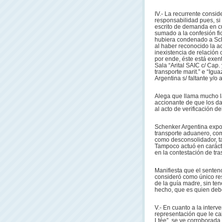
IV.- La recurrente consid
responsabilidad pues, si
escrito de demanda en cu
sumado a la confesión fic
hubiera condenado a Sch
al haber reconocido la a
inexistencia de relación 
por ende, éste está exent
Sala “Arital SAIC c/ Cap. 
transporte marit.” e “Igu
Argentina s/ faltante y/o 
Alega que llama mucho la
accionante de que los dañ
al acto de verificación d
Schenker Argentina exp
transporte aduanero, com
como desconsolidador, tal
Tampoco actuó en carácte
en la contestación de tra
Manifiesta que el sentenc
consideró como único re
de la guía madre, sin ten
hecho, que es quien debe
V.- En cuanto a la interv
representación que le c
Ltée”, se ve corroborada 