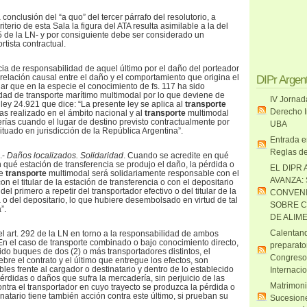
a conclusión del “a quo” del tercer párrafo del resolutorio, a
iterio de esta Sala la figura del ATA resulta asimilable a la del
5 de la LN- y por consiguiente debe ser considerado un
rtista contractual.
cia de responsabilidad de aquel último por el daño del porteador
 relación causal entre el daño y el comportamiento que origina el
DIPr Argen
ar que en la especie el conocimiento de fs. 117 ha sido
dad de transporte marítimo multimodal por lo que deviene de
IV Jornad
a ley 24.921 que dice: “La presente ley se aplica al
transporte
Derecho I
s realizado en el ámbito nacional y al
transporte
multimodal
rías cuando el lugar de destino previsto contractualmente por
UBA
ituado en jurisdicción de la República Argentina”.
Entrada e
Reglas de
.-
Daños localizados. Solidaridad
. Cuando se acredite en qué
 qué estación de transferencia se produjo el daño, la pérdida o
EL DIPR 
de
transporte
multimodal será solidariamente responsable con el
AVANZA:
on el titular de la estación de transferencia o con el depositario
del primero a repetir del transportador efectivo o del titular de la
CONVENI
 o del depositario, lo que hubiere desembolsado en virtud de tal
SOBRE C
”.
DE ALIM
Calentand
el art. 292 de la LN en torno a la responsabilidad de ambos
En el caso de transporte combinado o bajo conocimiento directo,
preparato
ido buques de dos (2) o más transportadores distintos, el
Congreso
bre el contrato y el último que entregue los efectos, son
es frente al cargador o destinatario y dentro de lo establecido
Internaci
érdidas o daños que sufra la mercadería, sin perjuicio de las
Matrimoni
ontra el transportador en cuyo trayecto se produzca la pérdida o
natario tiene también acción contra este último, si prueban su
Sucesione