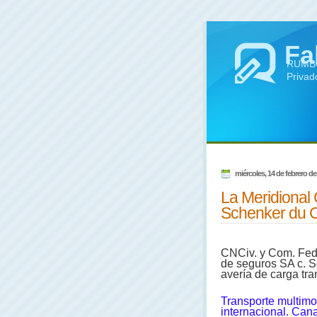
Fa
RUMBO 
Privad
miércoles, 14 de febrero de
La Meridional 
Schenker du 
CNCiv. y Com. Fed.,
de seguros SA c. Sc
avería de carga tra
Transporte multimo
internacional. Can