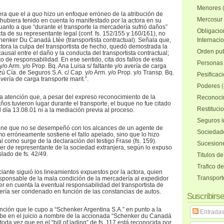
Menores
era que el
a quo
hizo un enfoque erróneo de la atribución de
Mercosur
 hubiera tenido en cuenta lo manifestado por la actora en su
anto a que “durante el transporte la mercadería sufrió daños”
Obligacio
ta de su representante legal (conf. fs. 152/155 y 160/161), no
enker Du Canadá Ltée (transportista contractual). Señala que,
Internaci
ctora la culpa del transportista de hecho, quedó demostrada la
Orden pub
causal entre el daño y la conducta del transportista contractual;
o de responsabilidad. En ese sentido, cita dos fallos de esta
Personas 
y/o Arm. y/o Prop. Bq. Ana Luisa s/ faltante y/o avería de carga
azú Cía. de Seguros S.A. c/ Cap. y/o Arm. y/o Prop. y/o Transp. Bq.
Pesificac
avería de carga transporte marit.”.
Poderes
(
 atención que, a pesar del expreso reconocimiento de la
Reconocim
os tuvieron lugar durante el transporte, el buque no fue citado
Restituci
el día 13.08.01 ni a la mediación previa al proceso.
Seguros i
one que no se desempeñó con los alcances de un agente de
Sociedad
o erróneamente sostiene el fallo apelado, sino que lo hizo
 como surge de la declaración del testigo Frase (fs. 159).
Sucesione
r de representante de la sociedad extranjera, según lo expuso
slado de fs. 42/49.
Titulos de
Trafico d
iante siguió los lineamientos expuestos por la actora, quien
Transport
sponsable de la mala condición de la mercadería al expedidor
er en cuenta la eventual responsabilidad del transportista de
ría ser condenado en función de las constancias de autos.
Suscribirse
ención que le cupo a “Schenker Argentina S.A.” en punto a la
Entrada
abe en el juicio a nombre de la accionada “Schenker du Canadá
toda vez que en el “bill of lading” de fs. 117 está reconocida por