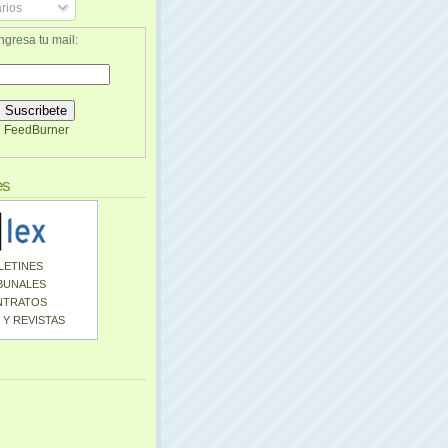
rios
ngresa tu mail:
FeedBurner
es
LETINES
BUNALES
NTRATOS
 Y REVISTAS