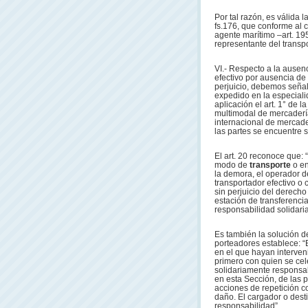
Por tal razón, es válida l
fs.176, que conforme al cr
agente marítimo –art. 19
representante del transpo
VI.- Respecto a la ausen
efectivo por ausencia de
perjuicio, debemos señal
expedido en la especiali
aplicación el art. 1° de l
multimodal de mercadería
internacional de mercade
las partes se encuentre s
El art. 20 reconoce que: “
modo de
transporte
o en
la demora, el operador 
transportador efectivo o c
sin perjuicio del derecho 
estación de transferencia
responsabilidad solidaria
Es también la solución d
porteadores establece: “
en el que hayan interven
primero con quien se cele
solidariamente responsabl
en esta Sección, de las p
acciones de repetición c
daño. El cargador o desti
responsabilidad”.