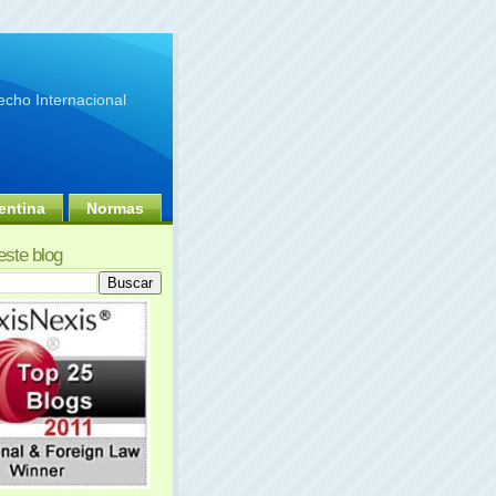
cho Internacional
entina
Normas
este blog