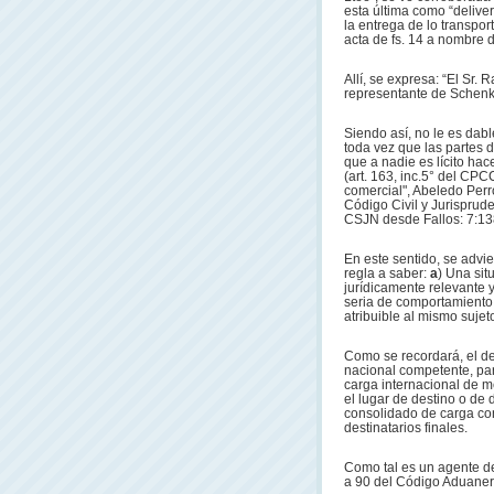
esta última como “delive
la entrega de lo transpor
acta de fs. 14 a nombre 
Allí, se expresa: “El Sr
representante de Schenk
Siendo así, no le es dabl
toda vez que las partes 
que a nadie es lícito hac
(art. 163, inc.5° del CPC
comercial", Abeledo Perrot
Código Civil y Jurisprud
CSJN desde Fallos: 7:13
En este sentido, se advi
regla a saber:
a
) Una sit
jurídicamente relevante 
seria de comportamiento 
atribuible al mismo sujet
Como se recordará, el de
nacional competente, par
carga internacional de m
el lugar de destino o de 
consolidado de carga con
destinatarios finales.
Como tal es un agente de
a 90 del Código Aduanero