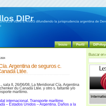
llos DIPr
A LOS VEINTE AÑOS difundiendo la jurisprudencia argentina de Dere
o
Inicio
Perfil
DIPrArg
Buscar en 
 2024
Cía. Argentina de seguros c.
Canadá Ltée.
 sala II, 26/06/08, La Meridional Cía. Argentina
henker du Canadá Ltée. y otro s. faltante y/o
nsporte marítimo.
dal internacional. Transporte marítimo
adá – Estados Unidos – Argentina. Daños a la