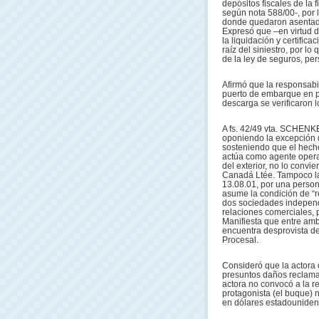
depósitos fiscales de la
según nota 588/00-, por l
donde quedaron asentados
Expresó que –en virtud d
la liquidación y certific
raíz del siniestro, por lo
de la ley de seguros, pe
Afirmó que la responsabi
puerto de embarque en pe
descarga se verificaron 
A fs. 42/49 vta. SCHENK
oponiendo la excepción de
sosteniendo que el hecho
actúa como agente operat
del exterior, no lo conv
Canadá Ltée. Tampoco la 
13.08.01, por una person
asume la condición de “r
dos sociedades independi
relaciones comerciales, 
Manifiesta que entre amb
encuentra desprovista de
Procesal.
Consideró que la actora o
presuntos daños reclama; 
actora no convocó a la re
protagonista (el buque) n
en dólares estadouniden