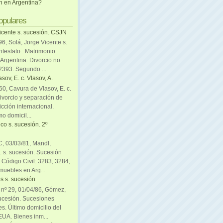
ón en Argentina?
opulares
icente s. sucesión. CSJN
6, Solá, Jorge Vicente s.
ntestato . Matrimonio
Argentina. Divorcio no
 2393. Segundo ...
sov, E. c. Vlasov, A.
0, Cavura de Vlasov, E. c.
divorcio y separación de
icción internacional.
mo domicil...
co s. sucesión. 2º
C, 03/03/81, Mandl,
. s. sucesión. Sucesión
. Código Civil: 3283, 3284,
muebles en Arg...
s s. sucesión
. nº 29, 01/04/86, Gómez,
sucesión. Sucesiones
es. Último domicilio del
EUA. Bienes inm...