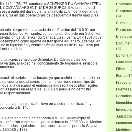
el fallo de fs. 175/177, condenó a SCHENKER DU CANADA LTÉE a
Contratos
NAL COMPAÑÍA ARGENTINA DE SEGUROS S.A. la suma de $
Cooperaci
ses a partir del día siguiente a la notificación de la demanda,
a el BNA en sus operaciones de descuento a treinta días y las
(148)
Cuestion 
nciante otorgó validez al acta de verificación del 13.8.01 por
Derechos 
amón Saborido Fernández concurrió a dicho acto por Schenker
Distribuc
esentación de Schenker du Canadá Ltée. (ver fs. 14 y 138) y que
e desempeñó como agente de transporte aduanero. Además, en
Documento
de la liquidación y certificación de averías de fs. 140, tuvo por
(75)
l acta aludida.
Editorial
(
legitimación, señaló que Schenker Du Canadá Ltée fue
Fallo imp
ya que, al expedir el conocimiento de embarque, revistió el
ntractual.
Filiacion
(
Forma
(15
sarcir el perjuicio ocasionado ya que recibió la mercadería en
ida cuenta que el conocimiento no contiene ningún tipo de
Fraude a l
, que a la descarga el embarque ingresó a depósitos fiscales
or las partes en el acta del 13.8.01 y porque no demostró
Fuentes
(
de responsabilidad.
Garantias
Inmunidad
er la magnitud del daño, tuvo en cuenta la certificación y
conocida a fs. 140.
Inversion
Jurisdicci
to fue apelado por la demandada a fs. 186, quien expresó
os que fueron contestados por la actora a fs. 200/203 vta. Median
Matrimoni
 honorarios regulados los que serán tratados por esta Sala al
fs. 185,186 y 187).
Medidas c