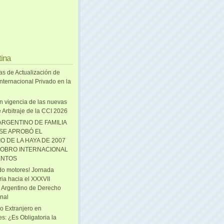
tina
as de Actualización de
nternacional Privado en la
n vigencia de las nuevas
 Arbitraje de la CCI 2026
ARGENTINO DE FAMILIA
 SE APROBÓ EL
O DE LA HAYA DE 2007
OBRO INTERNACIONAL
ENTOS
o motores! Jornada
ria hacia el XXXVII
 Argentino de Derecho
onal
o Extranjero en
s: ¿Es Obligatoria la