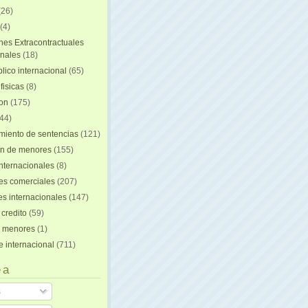
(26)
(4)
nes Extracontractuales
onales
(18)
lico internacional
(65)
fisicas
(8)
ion
(175)
44)
iento de sentencias
(121)
on de menores
(155)
nternacionales
(8)
es comerciales
(207)
s internacionales
(147)
 credito
(59)
e menores
(1)
e internacional
(711)
 a
s