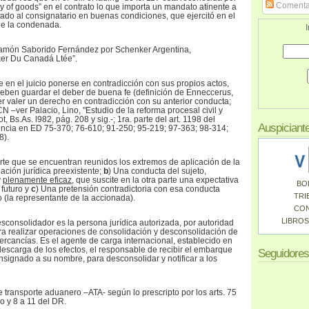
Comenta
ry of goods” en el contrato lo que importa un mandato atinente a
tado al consignatario en buenas condiciones, que ejercitó en el
de la condenada.
I
. Ramón Saborido Fernández por Schenker Argentina,
er Du Canadá Ltée”.
e en el juicio ponerse en contradicción con sus propios actos,
deben guardar el deber de buena fe (definición de Enneccerus,
er valer un derecho en contradicción con su anterior conducta;
CN –ver Palacio, Lino, "Estudio de la reforma procesal civil y
, Bs.As. l982, pág. 208 y sig.-; 1ra. parte del art. 1198 del
Auspiciant
encia en ED 75-370; 76-610; 91-250; 95-219; 97-363; 98-314;
8).
erte que se encuentran reunidos los extremos de aplicación de la
uación jurídica preexistente;
b
) Una conducta del sujeto,
y
plenamente eficaz
, que suscite en la otra parte una expectativa
BO
futuro y
c
) Una pretensión contradictoria con esa conducta
TRI
o (la representante de la accionada).
CO
LIBROS
sconsolidador es la persona jurídica autorizada, por autoridad
a realizar operaciones de consolidación y desconsolidación de
ercancías. Es el agente de carga internacional, establecido en
descarga de los efectos, el responsable de recibir el embarque
Seguidores
signado a su nombre, para desconsolidar y notificar a los
 transporte aduanero –ATA- según lo prescripto por los arts. 75
 y 8 a 11 del DR.