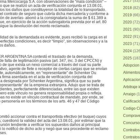
2017
(53)
 firma Mercocarga S.A. con observaciones de “mala condición” –
o que se realizó un acta de verificación conjunta el 13.08.01,
2018
(82)
 los daños que constituyeron la totalidad de lo transportado.
el contrato de seguro que cubría dicha mercadería y conforme a
2019
(66)
ación de averías- abonó a la consignataria la suma de $ 61.389 a
 que, en ejercicio de la acción subrogatoria prevista por el art. 80
2020
(72)
rsigue la devolución del monto reclamado.
2021
(90)
2022
(91)
lidad de la demandada es evidente, pues recibió la carga en el
rfectas condiciones, es decir “limpio”, sin observaciones y a la
2023
(71)
los daños.
2024
(126
ER ARGENTINA SA contestó el traslado de la demanda,
2025
(183
 falta de legitimación pasiva (art. 347, inc. 3 del CPCCN) y
 de que exista un nexo comercial a través del cual su parte
Adopcion 
ivo, agente de flete o receptor de ciertas cargas que se envían
Alimentos
ierte, automáticamente, en “representante” de Schenker Du
firma asentada en el acta de verificación conjunta del
Aplicacio
a designada por Schenker Argentina, significa que su parte
epresentante” de la empresa extranjera. Adujo que se trata de
Arbitraje 
entes, perfectamente diferenciadas, entre las que existen
pero este vínculo no genera responsabilidad propia o refleja.
Arraigo
(1
as no existe un vínculo contractual de mandato, por ende, se
 personería en los términos de los arts. 46 y 47 del Código
Calificac
Codigo Ci
Comprave
mitió accionar contra el transportista efectivo (el buque) cuyos
cuestionó la validez del acta del 13.08.01, por estimar que la
Concursos
unión tendiente a verificar los supuestos daños al principal
i lo notificó de dicho acto y negó que sea procedente el reclamo
Contratos
ses.
Contratos