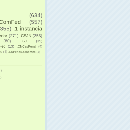
(634)
yComFed
(557)
(355)
.1 instancia
erior
(271)
.CSJN
(253)
(80)
.IGJ
(35)
Fed
(13)
.CNCasPenal
(4)
ec
(4)
.CNPenalEconomico
(1)
)
)