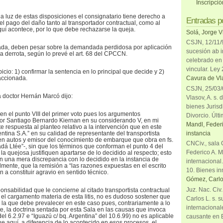
Inscripci
a luz de estas disposiciones el consignatario tiene derecho a
Entradas p
el pago del daño tanto al transportador contractual, como al
quí acontece, por lo que debe rechazarse la queja.
Solá, Jorge V
CSJN, 12/11/9
lzada, deben pesar sobre la demandada perdidosa por aplicación
sucesión ab i
 la derrota, según lo prevé el art. 68 del CPCCN.
celebrado en 
vincular. Ley
picio: 1) confirmar la sentencia en lo principal que decide y 2)
 accionada.
Cavura de Vla
CSJN, 25/03/6
 doctor Hernán Marcó dijo:
Vlasov, A. s. 
bienes Jurisd
en el punto VIII del primer voto pues los argumentos
Divorcio. Últi
tor Santiago Bernardo Kiernan en su considerando V, en mi
Mandl, Federi
te respuesta al planteo relativo a la intervención que en este
instancia
ntina S.A.” en su calidad de representante del transportista
n autos y emisor del conocimiento de embarque que obra en fs.
CNCiv., sala 
 Ltée”-, sin que los términos que conforman el punto 4 del
Federico A. M
a quejosa justifiquen apartarse de lo decidido al respecto; esto
an una mera discrepancia con lo decidido en la instancia de
internacional
lmente, que la remisión a “las razones expuestas en el escrito
10. Bienes in
 a constituir agravio en sentido técnico.
Gómez, Carlo
Juz. Nac. Civ
ponsabilidad que le concierne al citado transportista contractual
 el cargamento materia de esta litis, no es dudoso sostener que
Carlos L. s. 
s la que debe prevalecer en este caso pues, contrariamente a lo
internacional
te, la doctrina sentada por esta Sala en las causas que invoca
 del 6.2.97 e “Iguazú c/ bq. Argentina” del 10.6.99) no es aplicable
causante en 
ue aquí, a diferencia de lo acontecido en esos procesos, el