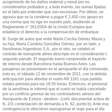
acogimiento de los daños material y moral por no
considerarlos probados y, a todo evento, las sumas fijadas
en el fallo por entender que son excesivas. Por último, se
agravia que se la condene a pagar € 2.400 con apoyo en
una norma que no rige en nuestro país, aludiendo al
Reglamento n° 261/2004 de la Unión Europea que
establece el derecho a la compensación de embarque.
III. Surge de autos que entre María Cecilia Gómez Masía y
su hija, María Candela González Gómez, por un lado, y
Aerolíneas Argentinas S.A., por el otro, se celebró el
contrato de transporte aéreo descripto en el considerando I,
segundo párrafo. El segundo tramo comprendía el trayecto
de retorno desde Barcelona hasta Buenos Aires. Las
pasajeras se presentaron en el aeropuerto el día convenido,
esto es, el sábado 12 de noviembre de 2011, con la debida
anticipación para abordar el vuelo AR 1161 cuya partida
estaba prevista para las 18:35 horas. Entonces, el personal
de la aerolínea le informó que el vuelo se había cancelado
por un conflicto gremial de los controladores aéreos del
Aeropuerto de Ezeiza –destino– (conf. documental actora de
fs. 2/3; contestación de demanda a fs. 62, punto b). Ante esa
contingencia le ofrecieron reprogramar el viaje para el día