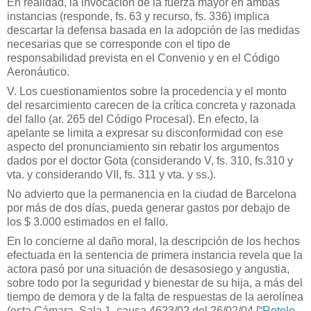
En realidad, la invocación de la fuerza mayor en ambas
instancias (responde, fs. 63 y recurso, fs. 336) implica
descartar la defensa basada en la adopción de las medidas
necesarias que se corresponde con el tipo de
responsabilidad prevista en el Convenio y en el Código
Aeronáutico.
V. Los cuestionamientos sobre la procedencia y el monto
del resarcimiento carecen de la crítica concreta y razonada
del fallo (ar. 265 del Código Procesal). En efecto, la
apelante se limita a expresar su disconformidad con ese
aspecto del pronunciamiento sin rebatir los argumentos
dados por el doctor Gota (considerando V, fs. 310, fs.310 y
vta. y considerando VII, fs. 311 y vta. y ss.).
No advierto que la permanencia en la ciudad de Barcelona
por más de dos días, pueda generar gastos por debajo de
los $ 3.000 estimados en el fallo.
En lo concierne al daño moral, la descripción de los hechos
efectuada en la sentencia de primera instancia revela que la
actora pasó por una situación de desasosiego y angustia,
sobre todo por la seguridad y bienestar de su hija, a más del
tiempo de demora y de la falta de respuestas de la aerolínea
(esta Cámara, Sala 1, causa 4623/02 del 26/02/04 [
“Rotelo,