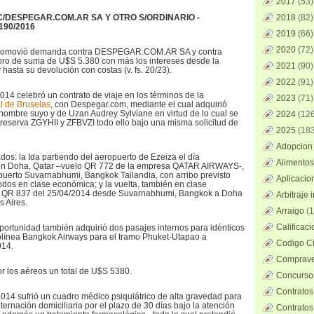
2017
(53)
/DESPEGAR.COM.AR SA Y OTRO S/ORDINARIO -
2018
(82)
190/2016
2019
(66)
2020
(72)
movió demanda contra DESPEGAR.COM.AR SA y contra
o de suma de U$S 5.380 con más los intereses desde la
2021
(90)
hasta su devolución con costas (v. fs. 20/23).
2022
(91)
014 celebró un contrato de viaje en los términos de la
2023
(71)
l de Bruselas
, con Despegar.com, mediante el cual adquirió
nombre suyo y de Uzan Audrey Sylviane en virtud de lo cual se
2024
(126
 reserva ZGYHII y ZFBVZI todo ello bajo una misma solicitud de
2025
(183
Adopcion 
ados: la Ida partiendo del aeropuerto de Ezeiza el día
Alimentos
 en Doha, Qatar –vuelo QR 772 de la empresa QATAR AIRWAYS-,
ropuerto Suvarnabhumi, Bangkok Tailandia, con arribo previsto
Aplicacio
todos en clase económica; y la vuelta, también en clase
s QR 837 del 25/04/2014 desde Suvarnabhumi, Bangkok a Doha
Arbitraje 
s Aires.
Arraigo
(1
Calificac
ortunidad también adquirió dos pasajes internos para idénticos
rolínea Bangkok Airways para el tramo Phuket-Utapao a
Codigo Ci
014.
Comprave
r los aéreos un total de U$S 5380.
Concursos
Contratos
2014 sufrió un cuadro médico psiquiátrico de alta gravedad para
internación domiciliaria por el plazo de 30 días bajo la atención
Contratos