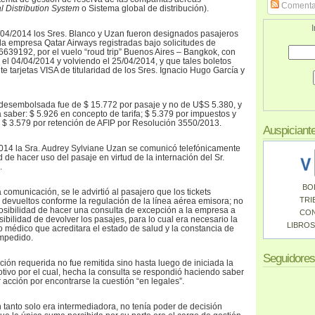
Comenta
l Distribution System
o Sistema global de distribución).
I
/04/2014 los Sres. Blanco y Uzan fueron designados pasajeros
 la empresa Qatar Airways registradas bajo solicitudes de
639192, por el vuelo “roud trip” Buenos Aires – Bangkok, con
el 04/04/2014 y volviendo el 25/04/2014, y que tales boletos
 tarjetas VISA de titularidad de los Sres. Ignacio Hugo García y
 desembolsada fue de $ 15.772 por pasaje y no de U$S 5.380, y
 saber: $ 5.926 en concepto de tarifa; $ 5.379 por impuestos y
y $ 3.579 por retención de AFIP por Resolución 3550/2013.
Auspiciant
2014 la Sra. Audrey Sylviane Uzan se comunicó telefónicamente
d de hacer uso del pasaje en virtud de la internación del Sr.
.
BO
 comunicación, se le advirtió al pasajero que los tickets
TRI
 devueltos conforme la regulación de la línea aérea emisora; no
 posibilidad de hacer una consulta de excepción a la empresa a
CO
sibilidad de devolver los pasajes, para lo cual era necesario la
LIBROS
do médico que acreditara el estado de salud y la constancia de
impedido.
Seguidores
ión requerida no fue remitida sino hasta luego de iniciada la
otivo por el cual, hecha la consulta se respondió haciendo saber
 acción por encontrarse la cuestión “en legales”.
anto solo era intermediadora, no tenía poder de decisión