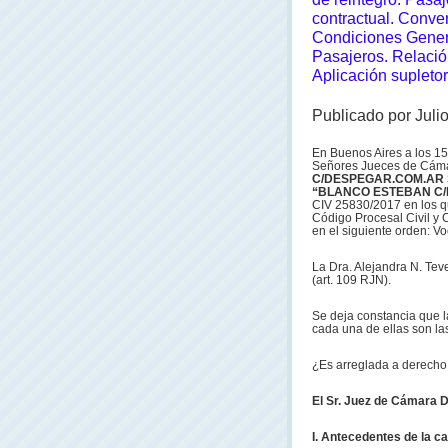
contractual. Conve
Condiciones Genera
Pasajeros.
Relació
Aplicación supleto
Publicado por Juli
En Buenos Aires a los 15
Señores Jueces de Cámar
C/DESPEGAR.COM.AR 
“BLANCO ESTEBAN C/
CIV 25830/2017 en los qu
Código Procesal Civil y 
en el siguiente orden: Vo
La Dra. Alejandra N. Tev
(art. 109 RJN).
Se deja constancia que la
cada una de ellas son las
¿Es arreglada a derecho
El Sr. Juez de Cámara Dr
I. Antecedentes de la c