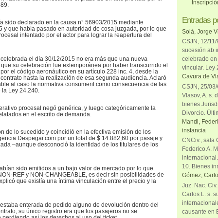
Inscripci
589.
Entradas p
ía sido declarado en la causa n° 56903/2015 mediante
5 y que había pasado en autoridad de cosa juzgada, por lo que
Solá, Jorge V
procesal intentado por el actor para lograr la reapertura del
CSJN, 12/11/9
sucesión ab i
 celebrada el día 30/12/2015 no era más que una nueva
celebrado en 
 que su celebración fue extemporánea por haber transcurrido el
vincular. Ley
por el código aeronáutico en su artículo 228 inc. 4, desde la
Cavura de Vla
 contrato hasta la realización de esa segunda audiencia. Aclaró
able al caso la normativa consumeril como consecuencia de las
CSJN, 25/03/6
e la Ley 24.240.
Vlasov, A. s. 
bienes Jurisd
rativo procesal negó genérica, y luego categóricamente la
Divorcio. Últi
relatados en el escrito de demanda.
Mandl, Federi
instancia
n de lo sucedido y coincidió en la efectiva emisión de los
agencia Despegar.com por un total de $ 14.882,60 por pasaje y
CNCiv., sala 
zada –aunque desconoció la identidad de los titulares de los
Federico A. M
internacional
10. Bienes in
abían sido emitidos a un bajo valor de mercado por lo que
s NON-REF y NON-CHANGEABLE, es decir sin posibilidades de
Gómez, Carlo
plicó que existía una íntima vinculación entre el precio y la
Juz. Nac. Civ
Carlos L. s. 
internacional
 estaba enterada de pedido alguno de devolución dentro del
ntrato, su único registro era que los pasajeros no se
causante en 
perdiendo así los derechos al uso del ticket.