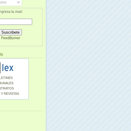
rios
ngresa tu mail:
FeedBurner
es
LETINES
BUNALES
NTRATOS
 Y REVISTAS