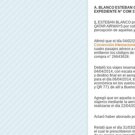
A. BLANCO ESTEBAN C
EXPEDIENTE N° COM 3
1.
ESTEBAN BLANCO pro
QATAR AIRWAYS por cobr
percepción de aquellas y 
Afirmó que el día 04/02/2
Convención Internaciona
cuatro pasajes aéreos a 
emitieron los códigos de
compra n° 26643628.
Detalló los viajes reserv
04/04/2014, con escala
y destino final en el ae
para el día 06/04/2014, 
económica en los vuelo
y QR 771 de allí a Bueno
Agregó que en aquella op
viajeros mediante la ae
realizarse el día 22/04/2
Aclaró haber abonado po
Relató que el día 31/03/
el cual le prescribieron 