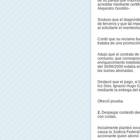
de su pareja que importó
acreditar mediante certif
Alejandro Gordillo-.
Sostuvo que el diagnóstic
de terceros y que tal i
al solicitarle el reembo
Contó que su reclamo fu
trataba de una promoció
Adujo que el contrato de 
consumo, que correspond
enriquecimiento indebid
del 30/06/2000 estaba en
las sumas abonadas.
Destacó que el pago, si b
los Sres. Ignacio Hugo G
mediante la entrega del e
Ofreció prueba.
2.
Despegar contestó dema
con costas.
Inicialmente planteó exc
causa la Justicia Federal
accionante quien abonó l