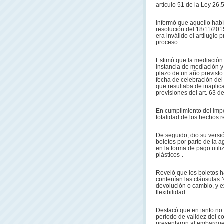
artículo 51 de la Ley 26.
Informó que aquello hab
resolución del 18/11/201
era inválido el artilugio 
proceso.
Estimó que la mediación
instancia de mediación y
plazo de un año previsto 
fecha de celebración del
que resultaba de inaplic
previsiones del art. 63 d
En cumplimiento del impe
totalidad de los hechos 
De seguido, dio su versió
boletos por parte de la 
en la forma de pago utili
plásticos-.
Reveló que los boletos h
contenían las cláusula
devolución o cambio, y ex
flexibilidad.
Destacó que en tanto no
período de validez del co
presentaron al embarque 