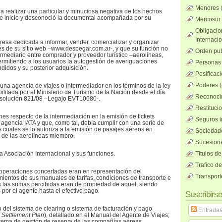
Menores
 a realizar una particular y minuciosa negativa de los hechos
de inicio y desconoció la documental acompañada por su
Mercosur
Obligacio
Internaci
esa dedicada a informar, vender, comercializar y organizar
avés de su sitio web –www.despegar.com.ar-, y que su función no
Orden pub
ermediario entre comprador y proveedor turístico –aerolíneas,
permitiendo a los usuarios la autogestión de averiguaciones
Personas 
ndidos y su posterior adquisición.
Pesificac
Poderes
(
 una agencia de viajes o intermediador en los términos de la ley
litada por el Ministerio de Turismo de la Nación desde el día
Reconocim
solución 821/08 –Legajo EVT10680-.
Restituci
nes respecto de la intermediación en la emisión de tickets
Seguros i
 agencia IATA y que, como tal, debía cumplir con una serie de
os cuales se lo autoriza a la emisión de pasajes aéreos en
Sociedad
 de las aerolíneas miembro.
Sucesione
la Asociación Internacional y sus funciones.
Titulos de
Trafico d
s operaciones concertadas eran en representación del
Transport
imientos de sus manuales de tarifas, condiciones de transporte e
s las sumas percibidas eran de propiedad de aquel, siendo
or el agente hasta el efectivo pago.
Suscribirse
o del sistema de clearing o sistema de facturación y pago
Entrada
d Settlement Plan
), detallado en el Manual del Agente de Viajes;
stema de gestión de reserva de las compañías aéreas