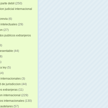
 parte debil
(250)
on judicial internacional
previa
(6)
intelectuales
(29)
ion
(27)
s publicos extranjeros
8)
resentable
(44)
8)
)
a ley
(5)
14)
 internacionales
(3)
 de jurisdiccion
(44)
es extranjeras
(11)
on internacional
(229)
os internacionales
(130)
autelares
(57)