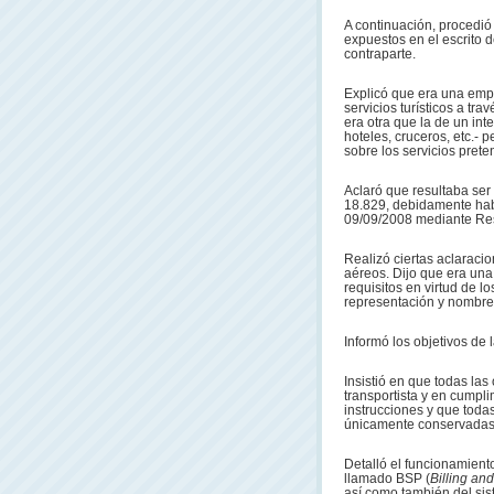
A continuación, procedió
expuestos en el escrito 
contraparte.
Explicó que era una empr
servicios turísticos a tr
era otra que la de un int
hoteles, cruceros, etc.- 
sobre los servicios prete
Aclaró que resultaba ser
18.829, debidamente habi
09/09/2008 mediante Re
Realizó ciertas aclaracio
aéreos. Dijo que era una
requisitos en virtud de l
representación y nombre
Informó los objetivos de 
Insistió en que todas la
transportista y en cumpl
instrucciones y que toda
únicamente conservadas p
Detalló el funcionamient
llamado BSP (
Billing an
así como también del si