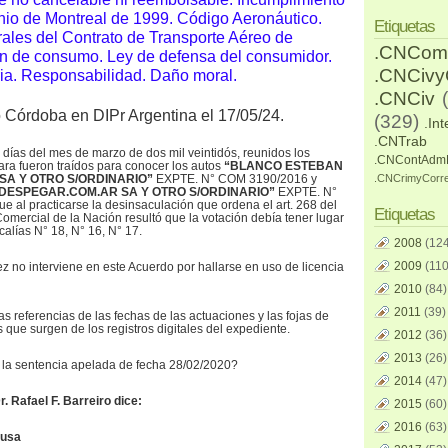
nio de Montreal de 1999. Código Aeronáutico.
Etiquetas
les del Contrato de Transporte Aéreo de
.CNCom
n de consumo. Ley de defensa del consumidor.
.CNCiv
ria. Responsabilidad. Daño moral.
.CNCiv
o Córdoba en DIPr Argentina el 17/05/24.
(329)
.Int
.CNTrab
 días del mes de marzo de dos mil veintidós, reunidos los
.CNContAdm
a fueron traídos para conocer los autos
“BLANCO ESTEBAN
SA Y OTRO S/ORDINARIO”
EXPTE. N° COM 3190/2016 y
.CNCrimyCorr
DESPEGAR.COM.AR SA Y OTRO S/ORDINARIO”
EXPTE. N°
e al practicarse la desinsaculación que ordena el art. 268 del
Etiquetas
Comercial de la Nación resultó que la votación debía tener lugar
calías N° 18, N° 16, N° 17.
2008
(124
2009
(110
ez no interviene en este Acuerdo por hallarse en uso de licencia
2010
(84)
2011
(39)
s referencias de las fechas de las actuaciones y las fojas de
 que surgen de los registros digitales del expediente.
2012
(36)
2013
(26)
 la sentencia apelada de fecha 28/02/2020?
2014
(47)
. Rafael F. Barreiro dice:
2015
(60)
2016
(63)
ausa