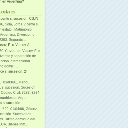
ón en Argentina?
opulares
icente s. sucesión. CSJN
6, Solá, Jorge Vicente s.
ntestato . Matrimonio
Argentina. Divorcio no
 2393. Segundo ...
sov, E. c. Vlasov, A.
0, Cavura de Vlasov, E. c.
divorcio y separación de
icción internacional.
mo domicil...
co s. sucesión. 2º
C, 03/03/81, Mandl,
. s. sucesión. Sucesión
. Código Civil: 3283, 3284,
muebles en Arg...
s s. sucesión
. nº 29, 01/04/86, Gómez,
sucesión. Sucesiones
es. Último domicilio del
EUA. Bienes inm...