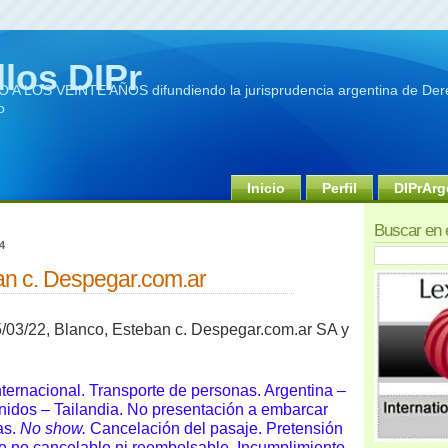
llos DIPr
A LOS VEINTE AÑOS difundiendo la jurisprudencia argentina de Dere
o
Inicio
Perfil
DIPrArg
Buscar en 
4
an c. Despegar.com.ar
5/03/22,
Blanco, Esteban c. Despegar.com.ar SA y
nternacional. Transporte de personas. Argentina –
idos – Tailandia.
No presentación a embarcar
as.
No show.
Cancelación del pasaje. Pretensión
je no cancelable ni reembolsable. Incumplimiento