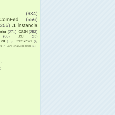
(634)
yComFed
(556)
(355)
.1 instancia
erior
(271)
.CSJN
(253)
(80)
.IGJ
(35)
Fed
(13)
.CNCasPenal
(4)
ec
(4)
.CNPenalEconomico
(1)
)
)