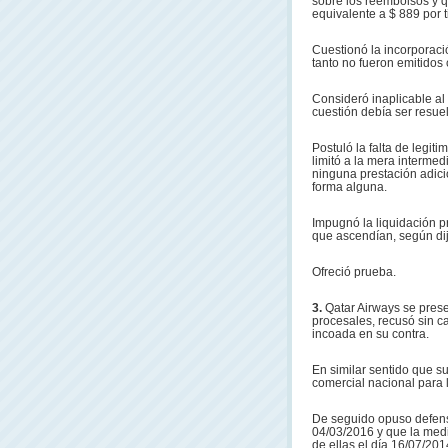
sobre los reembolsos y q
equivalente a $ 889 por t
Cuestionó la incorporaci
tanto no fueron emitidos
Consideró inaplicable al 
cuestión debía ser resuel
Postuló la falta de legit
limitó a la mera interme
ninguna prestación adici
forma alguna.
Impugnó la liquidación 
que ascendían, según dijo
Ofreció prueba.
3.
Qatar Airways se presen
procesales, recusó sin ca
incoada en su contra.
En similar sentido que s
comercial nacional para l
De seguido opuso defensa
04/03/2016 y que la medi
de ellas el día 16/07/201