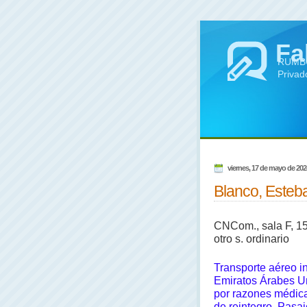
Fa
RUMBO 
Privad
viernes, 17 de mayo de 202
Blanco, Esteb
CNCom., sala F, 1
otro s. ordinario
Transporte aéreo i
Emiratos Árabes Un
por razones médic
de reintegro. Pasa