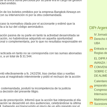
ue la única suma percibida por su parte era el cargo de gestión
icket emitido.
ón de los boletos emitidos por la empresa Bangkok Airways en
 con su intervención ni por la otra codemandada.
caso la normativa citada por el accionante y estimó que la
ta a la luz del código aeronáutico.
DIPr Argen
IV Jornad
imación pasiva de su parte en tanto la actividad desarrollada se
diación, no habiéndose adquirido en aquella oportunidad
Derecho I
onal o complementaria, por lo que no resultaba responsable en
UBA
Entrada e
Reglas de
practicada en tanto no se correspondía con las sumas abonadas
, a un total de $ 31.544.
EL DIPR 
AVANZA:
CONVENI
SOBRE C
tó efectivamente a fs. 242/256, tras ciertas idas y vueltas
DE ALIM
usa al magistrado interviniente y pidió el rechazo de la acción
Calentand
preparato
u codemandada, postuló la incompetencia de la justicia
Congreso
a decisión del presente litigio.
Internaci
Matrimoni
 de prescripción. Informó que la acción fue interpuesta el día
ación se desarrolló en dos audiencias, celebrándose la última
Sucesione
4, habiendo así transcurrido el plazo de un año previsto por el