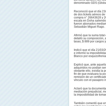
denominado GDS (
Globa
Reconoció que el día 23
de dos tickets aéreos de
compra n° 26643628 y 26
escala en Doha saliendo 
fueron abonados mediante
Sebastián Miguel Rago.
Afirmó que la suma total
detalló su composición, a
tasas; $ 889 por cargos 
Indicó que el día 21/03/
e informó la imposibilida
Blanco por esquizofrenia
Explicó que, ante aquella
adquiridos no podían ser
obstante ello, existía la
fin de que evaluara la po
remisión de un certifica
vínculo con el pasajero 
Aclaró que la documentac
mediación prejudicial, m
la imposibilidad de tomar
También comentó que en t