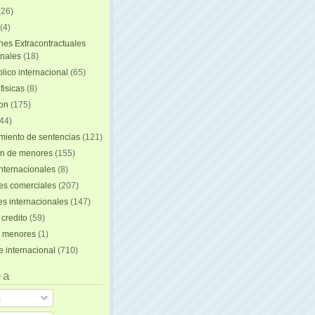
(26)
(4)
nes Extracontractuales
onales
(18)
lico internacional
(65)
fisicas
(8)
ion
(175)
44)
iento de sentencias
(121)
on de menores
(155)
nternacionales
(8)
es comerciales
(207)
s internacionales
(147)
 credito
(59)
e menores
(1)
e internacional
(710)
 a
s