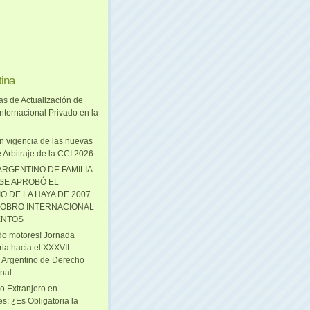
tina
as de Actualización de
nternacional Privado en la
n vigencia de las nuevas
 Arbitraje de la CCI 2026
ARGENTINO DE FAMILIA
 SE APROBÓ EL
O DE LA HAYA DE 2007
OBRO INTERNACIONAL
ENTOS
o motores! Jornada
ria hacia el XXXVII
 Argentino de Derecho
onal
o Extranjero en
s: ¿Es Obligatoria la