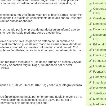
 además un tratamiento farmacológico –todo lo cual pretendió
icado médico expedido por el especialista en psiquiatría, Dr.
Contratos
Cooperaci
(148)
o impidió la realización del viaje por el riesgo para su salud y la
mpedimento fue puesto en conocimiento de la accionada Despegar
Cuestion 
lso de las sumas abonadas.
Derechos 
Distribuc
e rechazado por la empresa demandada quien informó que se
n no reembolsable mediante correo electrónico.
Documento
(75)
viaje que vinculó a las partes se trataba de un contrato de
ía el reembolso pues de otro modo se estaría convalidando un
Editorial
(
o de los accionados y que de conformidad con el decreto 256
Fallo imp
 plenas facultades de rescindir el contrato con el reembolso de
Filiacion
(
Forma
(15
ien realizado mediante el uso de las tarjetas de crédito VISA de
arcía y Sebastián Miguel Rago, fue abonado por el actor
Fraude a l
fectivo.
Fuentes
(
Garantias
Inmunidad
nda el 13/05/2016 (v. fs. 104/137) y solicitó el íntegro rechazo
Inversion
Jurisdicci
epción de incompetencia por entender que debía intervenir en la
Matrimoni
, y excepción de falta de legitimación activa por no ser el
os valores cuyo reembolso peticionó.
Medidas c