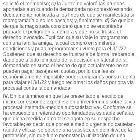
solicitó el reembolso;
c)
la Jueza no valoró las pruebas
aportadas aun cuando la demandada no contestó estando
debidamente notificada a los fines de que se manifestara si
reprogramaría o no los pasajes; y, finalmente,
d)
Se quejan
de que la magistrada consideró que no se encontraba
probado el peligro en la demora y que no se frustra el
derecho invocado. Explican que su viaje lo programaron
con una familia amiga, la cual compró en similares
condiciones y pudo reprogramar su vuelo para el 3/1/22.
Sostienen que su derecho se frustraría de forma irreparable,
dado que a todo lo injusto de la decisión unilateral de la
demandada se suma el hecho de que actualmente no se
pueden pagar pasajes en cuotas, por lo que les es
económicamente imposible poder comprarlos por su cuenta
para viajar el 3/1/22 y luego reclamar los daños por otra vía
procesal contra la demandada.
IV.
En los términos en que fue presentado el escrito de
inicio, corresponde expedirse en primer término sobre la vía
procesal intentada -medida autosatisfactiva-. Conforme se
ha expuesto en reiteradas oportunidades, es dable señalar,
que dicha medida como tal se agota en su despacho
favorable; es decir, que por este medio urgente no cautelar -
rápido y eficaz- se obtiene una satisfacción definitiva de la
pretensión, sin que fuere menester la utilización de una