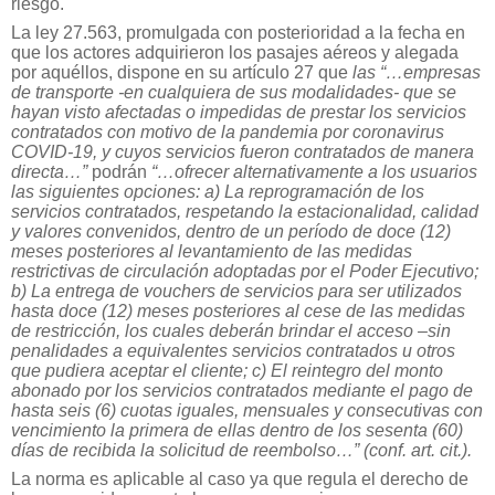
riesgo.
La ley 27.563, promulgada con posterioridad a la fecha en
que los actores adquirieron los pasajes aéreos y alegada
por aquéllos, dispone en su artículo 27 que
las “…empresas
de transporte -en cualquiera de sus modalidades- que se
hayan visto afectadas o impedidas de prestar los servicios
contratados con motivo de la pandemia por coronavirus
COVID-19, y cuyos servicios fueron contratados de manera
directa…”
podrán
“…ofrecer alternativamente a los usuarios
las siguientes opciones: a) La reprogramación de los
servicios contratados, respetando la estacionalidad, calidad
y valores convenidos, dentro de un período de doce (12)
meses posteriores al levantamiento de las medidas
restrictivas de circulación adoptadas por el Poder Ejecutivo;
b) La entrega de vouchers de servicios para ser utilizados
hasta doce (12) meses posteriores al cese de las medidas
de restricción, los cuales deberán brindar el acceso –sin
penalidades a equivalentes servicios contratados u otros
que pudiera aceptar el cliente; c) El reintegro del monto
abonado por los servicios contratados mediante el pago de
hasta seis (6) cuotas iguales, mensuales y consecutivas con
vencimiento la primera de ellas dentro de los sesenta (60)
días de recibida la solicitud de reembolso…” (conf. art. cit.).
La norma es aplicable al caso ya que regula el derecho de