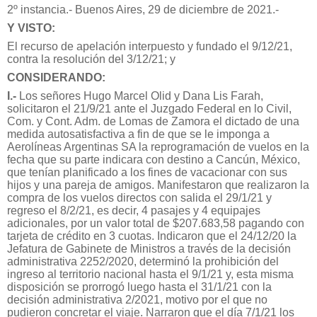
2º instancia.- Buenos Aires, 29 de diciembre de 2021.-
Y VISTO:
El recurso de apelación interpuesto y fundado el 9/12/21,
contra la resolución del 3/12/21; y
CONSIDERANDO:
I.-
Los señores Hugo Marcel Olid y Dana Lis Farah,
solicitaron el 21/9/21 ante el Juzgado Federal en lo Civil,
Com. y Cont. Adm. de Lomas de Zamora el dictado de una
medida autosatisfactiva a fin de que se le imponga a
Aerolíneas Argentinas SA la reprogramación de vuelos en la
fecha que su parte indicara con destino a Cancún, México,
que tenían planificado a los fines de vacacionar con sus
hijos y una pareja de amigos. Manifestaron que realizaron la
compra de los vuelos directos con salida el 29/1/21 y
regreso el 8/2/21, es decir, 4 pasajes y 4 equipajes
adicionales, por un valor total de $207.683,58 pagando con
tarjeta de crédito en 3 cuotas. Indicaron que el 24/12/20 la
Jefatura de Gabinete de Ministros a través de la decisión
administrativa 2252/2020, determinó la prohibición del
ingreso al territorio nacional hasta el 9/1/21 y, esta misma
disposición se prorrogó luego hasta el 31/1/21 con la
decisión administrativa 2/2021, motivo por el que no
pudieron concretar el viaje. Narraron que el día 7/1/21 los