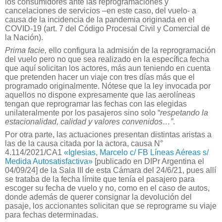
los consumidores ante las reprogramaciones y
cancelaciones de servicios –en este caso, del vuelo- a
causa de la incidencia de la pandemia originada en el
COVID-19 (art. 7 del Código Procesal Civil y Comercial de
la Nación).
Prima facie,
ello configura la admisión de la reprogramación
del vuelo pero no que sea realizado en la específica fecha
que aquí solicitan los actores, más aun teniendo en cuenta
que pretenden hacer un viaje con tres días más que el
programado originalmente. Nótese que la ley invocada por
aquellos no dispone expresamente que las aerolíneas
tengan que reprogramar las fechas con las elegidas
unilateralmente por los pasajeros sino solo “
respetando la
estacionalidad, calidad y valores convenidos…”
.
Por otra parte, las actuaciones presentan distintas aristas a
las de la causa citada por la actora, causa N°
4.114/2021/CA1
«Iglesias, Marcelo c/ FB Líneas Aéreas s/
Medida Autosatisfactiva»
[publicado en DIPr Argentina el
04/09/24] de la Sala III de esta Cámara del 24/6/21, pues allí
se trataba de la fecha límite que tenía el pasajero para
escoger su fecha de vuelo y no, como en el caso de autos,
donde además de querer consignar la devolución del
pasaje, los accionantes solicitan que se reprograme su viaje
para fechas determinadas.