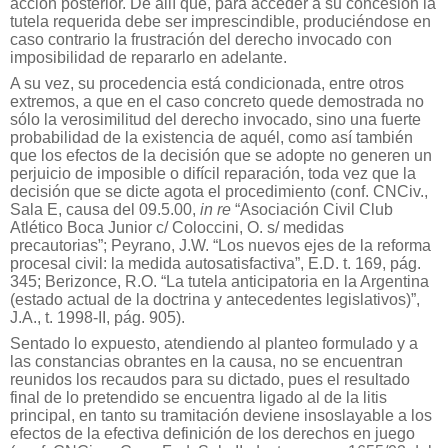
acción posterior. De allí que, para acceder a su concesión la
tutela requerida debe ser imprescindible, produciéndose en
caso contrario la frustración del derecho invocado con
imposibilidad de repararlo en adelante.
A su vez, su procedencia está condicionada, entre otros
extremos, a que en el caso concreto quede demostrada no
sólo la verosimilitud del derecho invocado, sino una fuerte
probabilidad de la existencia de aquél, como así también
que los efectos de la decisión que se adopte no generen un
perjuicio de imposible o difícil reparación, toda vez que la
decisión que se dicte agota el procedimiento (conf. CNCiv.,
Sala E, causa del 09.5.00,
in re
“Asociación Civil Club
Atlético Boca Junior c/ Coloccini, O. s/ medidas
precautorias”; Peyrano, J.W. “Los nuevos ejes de la reforma
procesal civil: la medida autosatisfactiva”, E.D. t. 169, pág.
345; Berizonce, R.O. “La tutela anticipatoria en la Argentina
(estado actual de la doctrina y antecedentes legislativos)”,
J.A., t. 1998-II, pág. 905).
Sentado lo expuesto, atendiendo al planteo formulado y a
las constancias obrantes en la causa, no se encuentran
reunidos los recaudos para su dictado, pues el resultado
final de lo pretendido se encuentra ligado al de la litis
principal, en tanto su tramitación deviene insoslayable a los
efectos de la efectiva definición de los derechos en juego