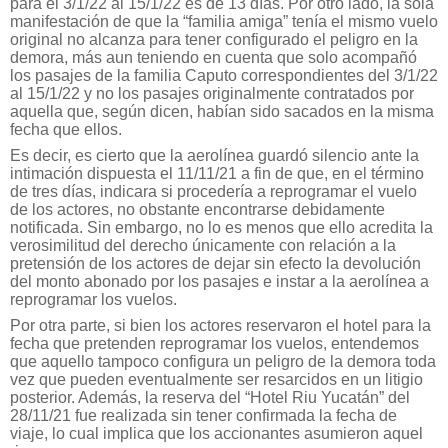
para el 3/1/22 al 15/1/22 es de 13 días. Por otro lado, la sola
manifestación de que la “familia amiga” tenía el mismo vuelo
original no alcanza para tener configurado el peligro en la
demora, más aun teniendo en cuenta que solo acompañó
los pasajes de la familia Caputo correspondientes del 3/1/22
al 15/1/22 y no los pasajes originalmente contratados por
aquella que, según dicen, habían sido sacados en la misma
fecha que ellos.
Es decir, es cierto que la aerolínea guardó silencio ante la
intimación dispuesta el 11/11/21 a fin de que, en el término
de tres días, indicara si procedería a reprogramar el vuelo
de los actores, no obstante encontrarse debidamente
notificada. Sin embargo, no lo es menos que ello acredita la
verosimilitud del derecho únicamente con relación a la
pretensión de los actores de dejar sin efecto la devolución
del monto abonado por los pasajes e instar a la aerolínea a
reprogramar los vuelos.
Por otra parte, si bien los actores reservaron el hotel para la
fecha que pretenden reprogramar los vuelos, entendemos
que aquello tampoco configura un peligro de la demora toda
vez que pueden eventualmente ser resarcidos en un litigio
posterior. Además, la reserva del “Hotel Riu Yucatán” del
28/11/21 fue realizada sin tener confirmada la fecha de
viaje, lo cual implica que los accionantes asumieron aquel