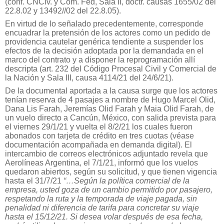
(conf. CNCiv. y Com. Fed, Sala II, doctr. causas 1655/02 del
22.8.02 y 13492//02 del 22.8.05).
En virtud de lo señalado precedentemente, corresponde
encuadrar la pretensión de los actores como un pedido de
providencia cautelar genérica tendiente a suspender los
efectos de la decisión adoptada por la demandada en el
marco del contrato y a disponer la reprogramación allí
descripta (art. 232 del Código Procesal Civil y Comercial de
la Nación y Sala III, causa 4114/21 del 24/6/21).
De la documental aportada a la causa surge que los actores
tenían reserva de 4 pasajes a nombre de Hugo Marcel Olid,
Dana Lis Farah, Jeremías Olid Farah y Maia Olid Farah, de
un vuelo directo a Cancún, México, con salida prevista para
el viernes 29/1/21 y vuelta el 8/2/21 los cuales fueron
abonados con tarjeta de crédito en tres cuotas (véase
documentación acompañada en demanda digital). El
intercambio de correos electrónicos adjuntado revela que
Aerolíneas Argentina, el 7/1/21, informó que los vuelos
quedaron abiertos, según su solicitud, y que tienen vigencia
hasta el 31/7/21
“…Según la política comercial de la
empresa, usted goza de un cambio permitido por pasajero,
respetando la ruta y la temporada de viaje pagada, sin
penalidad ni diferencia de tarifa para concretar su viaje
hasta el 15/12/21. Si desea volar después de esa fecha,