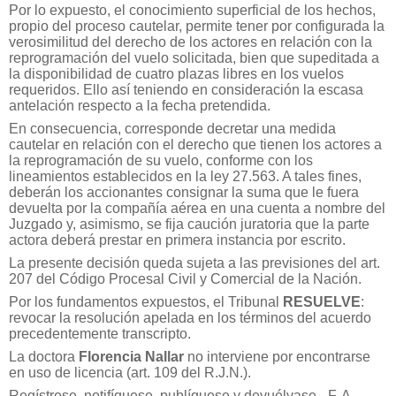
Por lo expuesto, el conocimiento superficial de los hechos,
propio del proceso cautelar, permite tener por configurada la
verosimilitud del derecho de los actores en relación con la
reprogramación del vuelo solicitada, bien que supeditada a
la disponibilidad de cuatro plazas libres en los vuelos
requeridos. Ello así teniendo en consideración la escasa
antelación respecto a la fecha pretendida.
En consecuencia, corresponde decretar una medida
cautelar en relación con el derecho que tienen los actores a
la reprogramación de su vuelo, conforme con los
lineamientos establecidos en la ley 27.563. A tales fines,
deberán los accionantes consignar la suma que le fuera
devuelta por la compañía aérea en una cuenta a nombre del
Juzgado y, asimismo, se fija caución juratoria que la parte
actora deberá prestar en primera instancia por escrito.
La presente decisión queda sujeta a las previsiones del art.
207 del Código Procesal Civil y Comercial de la Nación.
Por los fundamentos expuestos, el Tribunal
RESUELVE
:
revocar la resolución apelada en los términos del acuerdo
precedentemente transcripto.
La doctora
Florencia Nallar
no interviene por encontrarse
en uso de licencia (art. 109 del R.J.N.).
Regístrese, notifíquese, publíquese y devuélvase.- F. A.