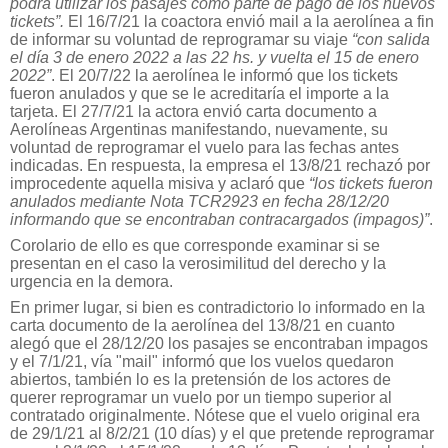
podrá utilizar los pasajes como parte de pago de los nuevos
tickets”.
El 16/7/21 la coactora envió mail a la aerolínea a fin
de informar su voluntad de reprogramar su viaje
“con salida
el día 3 de enero 2022 a las 22 hs. y vuelta el 15 de enero
2022”
. El 20/7/22 la aerolínea le informó que los tickets
fueron anulados y que se le acreditaría el importe a la
tarjeta. El 27/7/21 la actora envió carta documento a
Aerolíneas Argentinas manifestando, nuevamente, su
voluntad de reprogramar el vuelo para las fechas antes
indicadas. En respuesta, la empresa el 13/8/21 rechazó por
improcedente aquella misiva y aclaró que
“los tickets fueron
anulados mediante Nota TCR2923 en fecha 28/12/20
informando que se encontraban contracargados (impagos)”
.
Corolario de ello es que corresponde examinar si se
presentan en el caso la verosimilitud del derecho y la
urgencia en la demora.
En primer lugar, si bien es contradictorio lo informado en la
carta documento de la aerolínea del 13/8/21 en cuanto
alegó que el 28/12/20 los pasajes se encontraban impagos
y el 7/1/21, vía "mail" informó que los vuelos quedaron
abiertos, también lo es la pretensión de los actores de
querer reprogramar un vuelo por un tiempo superior al
contratado originalmente. Nótese que el vuelo original era
de 29/1/21 al 8/2/21 (10 días) y el que pretende reprogramar