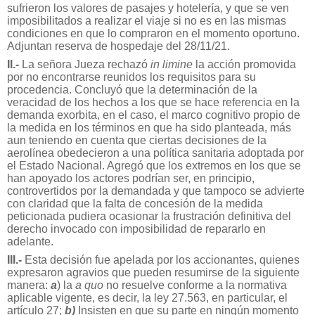
sufrieron los valores de pasajes y hotelería, y que se ven
imposibilitados a realizar el viaje si no es en las mismas
condiciones en que lo compraron en el momento oportuno.
Adjuntan reserva de hospedaje del 28/11/21.
II.-
La señora Jueza rechazó
in limine
la acción promovida
por no encontrarse reunidos los requisitos para su
procedencia. Concluyó que la determinación de la
veracidad de los hechos a los que se hace referencia en la
demanda exorbita, en el caso, el marco cognitivo propio de
la medida en los términos en que ha sido planteada, más
aun teniendo en cuenta que ciertas decisiones de la
aerolínea obedecieron a una política sanitaria adoptada por
el Estado Nacional. Agregó que los extremos en los que se
han apoyado los actores podrían ser, en principio,
controvertidos por la demandada y que tampoco se advierte
con claridad que la falta de concesión de la medida
peticionada pudiera ocasionar la frustración definitiva del
derecho invocado con imposibilidad de repararlo en
adelante.
III.-
Esta decisión fue apelada por los accionantes, quienes
expresaron agravios que pueden resumirse de la siguiente
manera:
a
) la
a quo
no resuelve conforme a la normativa
aplicable vigente, es decir, la ley 27.563, en particular, el
artículo 27;
b)
Insisten en que su parte en ningún momento