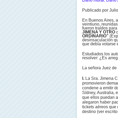
Daño moral. Daño 
Publicado por Juli
En Buenos Aires, a
veintiuno, reunida
fueron traídos par
JIMENA Y OTRO
ORDINARIO”
(Exp
desinsaculación qu
que debía votarse e
Estudiados los aut
resolver: ¿Es arre
La señora Juez de 
I.
La Sra. Jimena C
promovieron demanda
condene a emitir d
Sídney, Australia, 
que ellos puedan ad
alegaron haber pade
tickets aéreos que 
destino (ver escri