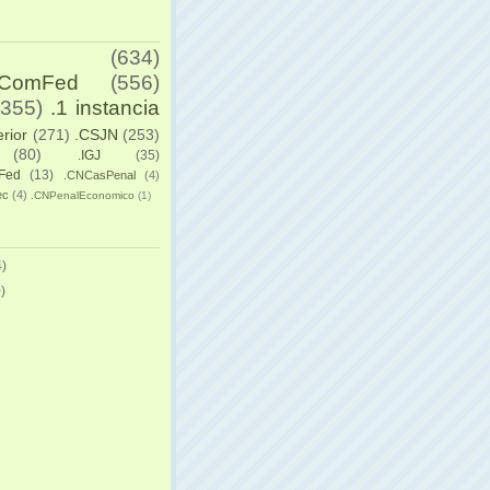
(634)
yComFed
(556)
(355)
.1 instancia
erior
(271)
.CSJN
(253)
(80)
.IGJ
(35)
Fed
(13)
.CNCasPenal
(4)
ec
(4)
.CNPenalEconomico
(1)
)
)