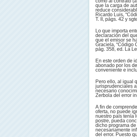
como al contrato (
que la carga de aut
reduce considerabl
Ricardo Luis, “Cód
T. II, págs. 42 y sg
Lo que importa ent
declaración del que
que el emisor se h
Graciela, “Código C
pág. 358, ed. La Le
En este orden de i
abonado por los de
conveniente e inclu
Pero ello, al igual
jurisprudenciales 
necesario conocimie
Zerbola del error in
A fin de comprende
oferta, no puede i
nuestro país tenía 
postre, pueda concl
dicho programa de 
necesariamente infl
del error. Puesto q