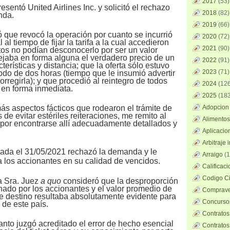
2017
(53)
esentó United Airlines Inc. y solicitó el rechazo
2018
(82)
nda.
2019
(66)
 que revocó la operación por cuanto se incurrió
2020
(72)
 al tiempo de fijar la tarifa a la cual accedieron
2021
(90)
tos no podían desconocerlo por ser un valor
flejaba en forma alguna el verdadero precio de un
2022
(91)
terísticas y distancia; que la oferta sólo estuvo
2023
(71)
odo de dos horas (tiempo que le insumió advertir
orregirla); y que procedió al reintegro de todos
2024
(126
 en forma inmediata.
2025
(183
ás aspectos fácticos que rodearon el trámite de
Adopcion 
s de evitar estériles reiteraciones, me remito al
Alimentos
o por encontrarse allí adecuadamente detallados y
Aplicacio
Arbitraje 
tada el 31/05/2021 rechazó la demanda y le
Arraigo
(1
a los accionantes en su calidad de vencidos.
Calificac
Codigo Ci
la Sra. Juez
a quo
consideró que la desproporción
nado por los accionantes y el valor promedio de
Comprave
e destino resultaba absolutamente evidente para
Concursos
 de este país.
Contratos
anto juzgó acreditado el error de hecho esencial
Contratos