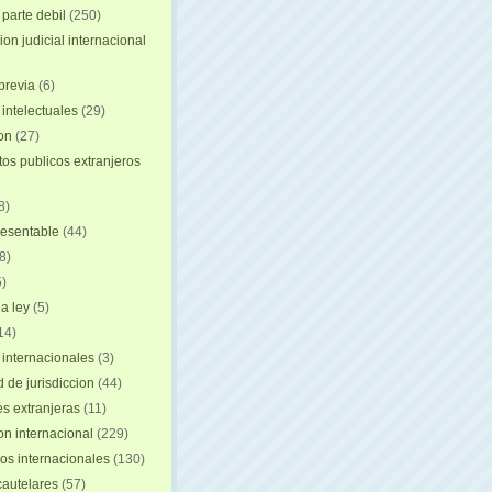
 parte debil
(250)
on judicial internacional
previa
(6)
intelectuales
(29)
ion
(27)
s publicos extranjeros
8)
resentable
(44)
8)
)
a ley
(5)
14)
 internacionales
(3)
 de jurisdiccion
(44)
es extranjeras
(11)
on internacional
(229)
os internacionales
(130)
autelares
(57)