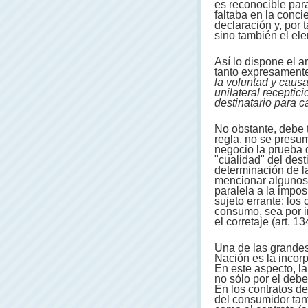
es reconocible para
faltaba en la conc
declaración y, por 
sino también el ele
Así lo dispone el a
tanto expresamente
la voluntad y causa 
unilateral receptic
destinatario para c
No obstante, debe 
regla, no se presum
negocio la prueba 
"cualidad" del dest
determinación de la
mencionar algunos 
paralela a la impos
sujeto errante: los 
consumo, sea por i
el corretaje (art. 13
Una de las grandes
Nación es la incorp
En este aspecto, l
no sólo por el debe
En los contratos de
del consumidor tant