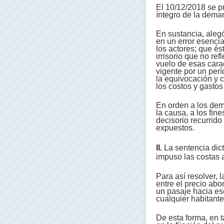
El 10/12/2018 se pr
íntegro de la dema
En sustancia, alegó
en un error esencial
los actores; que és
irrisorio que no re
vuelo de esas carac
vigente por un perí
la equivocación y c
los costos y gastos
En orden a los dem
la causa, a los fine
decisorio recurrid
expuestos.
II.
La sentencia dic
impuso las costas 
Para así resolver, 
entre el precio abo
un pasaje hacia es
cualquier habitante
De esta forma, en t