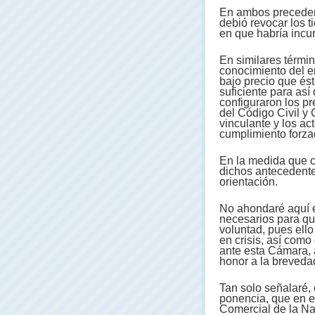
En ambos preceden
debió revocar los t
en que habría incurr
En similares términ
conocimiento del er
bajo precio que és
suficiente para así
configuraron los pr
del Código Civil y 
vinculante y los ac
cumplimiento forza
En la medida que c
dichos antecedente
orientación.
No ahondaré aquí e
necesarios para que
voluntad, pues ell
en crisis, así como
ante esta Cámara, 
honor a la breveda
Tan solo señalaré, 
ponencia, que en e
Comercial de la Na