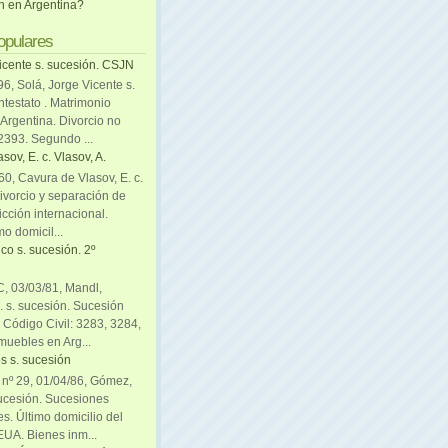
ón en Argentina?
opulares
icente s. sucesión. CSJN
6, Solá, Jorge Vicente s.
ntestato . Matrimonio
Argentina. Divorcio no
 2393. Segundo ...
sov, E. c. Vlasov, A.
0, Cavura de Vlasov, E. c.
divorcio y separación de
icción internacional.
mo domicil...
co s. sucesión. 2º
C, 03/03/81, Mandl,
. s. sucesión. Sucesión
. Código Civil: 3283, 3284,
muebles en Arg...
s s. sucesión
. nº 29, 01/04/86, Gómez,
sucesión. Sucesiones
es. Último domicilio del
EUA. Bienes inm...