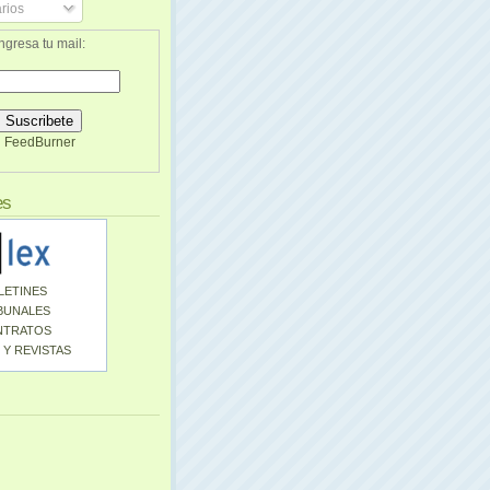
rios
ngresa tu mail:
FeedBurner
es
LETINES
BUNALES
NTRATOS
 Y REVISTAS