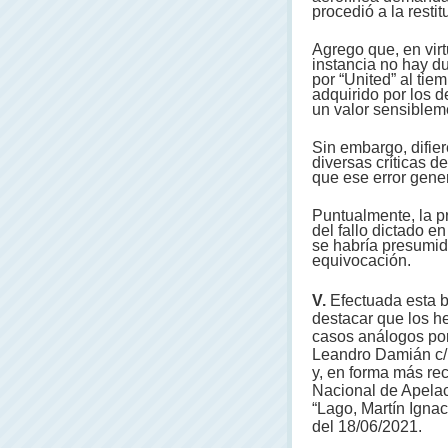
procedió a la resti
Agrego que, en virt
instancia no hay du
por “United” al tiem
adquirido por los d
un valor sensibleme
Sin embargo, difier
diversas críticas d
que ese error gener
Puntualmente, la p
del fallo dictado en
se habría presumido
equivocación.
V.
Efectuada esta b
destacar que los h
casos análogos por
Leandro Damián c/ U
y, en forma más rec
Nacional de Apelac
“Lago, Martín Ignac
del 18/06/2021.