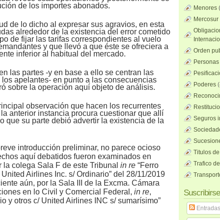
tución de los importes abonados.
Menores
Mercosur
ud de lo dicho al expresar sus agravios, en esta
Obligacio
das alrededor de la existencia del error cometido
po de fijar las tarifas correspondientes al vuelo
Internaci
emandantes y que llevó a que éste se ofreciera a
Orden pub
nte inferior al habitual del mercado.
Personas 
en las partes -y en base a ello se centran las
Pesificac
e los apelantes- en punto a las consecuencias
Poderes
(
ó sobre la operación aquí objeto de análisis.
Reconocim
rincipal observación que hacen los recurrentes
Restituci
 la anterior instancia procura cuestionar que allí
Seguros i
 que su parte debió advertir la existencia de la
Sociedad
Sucesione
reve introducción preliminar, no parece ocioso
Titulos de
echos aquí debatidos fueron examinados en
Trafico d
 la colega Sala F de este Tribunal
in re
“Ferro
nited Airlines Inc. s/ Ordinario” del 28/11/2019
Transport
iente aún, por la Sala III de la Excma. Cámara
iones en lo Civil y Comercial Federal,
in re
,
Suscribirse
io y otros c/ United Airlines INC s/ sumarísimo”
Entrada