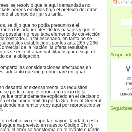
Comenta
tes, se resolvió que la aquí demandada no
ickets aéreos emitidos bajo el pretexto del error
I
ido al tiempo de fijar su tarifa.
os, se dijo que no podía presumirse el
ror en los adquirentes de los pasajes y que el
tos poseían no resultaba elemento de convicción
 demostrarlo. En tal escenario, en tanto no se
esupuestos establecidos por los arts. 265 y 266
Comercial de la Nación, la oferta resultaba
tores se encontraban habilitados para exigir el
Auspiciant
do de la obligación.
omparto las consideraciones efectuadas en
s, adelanto que me pronunciaré en igual
BO
TRI
n desarrollar extensamente los requisitos
CO
 se perfeccione el error como vicio de la
LIBROS
o ya fue profundamente explicado en el decisorio
 en el dictamen emitido por la Sra. Fiscal General
a donde me remito y doy aquí por reproducido en
Seguidores
d.
con el objetivo de aportar mayor claridad a esta
l esquema previsto en nuestro Código Civil y
ción, el error se transforma en relevante cuando