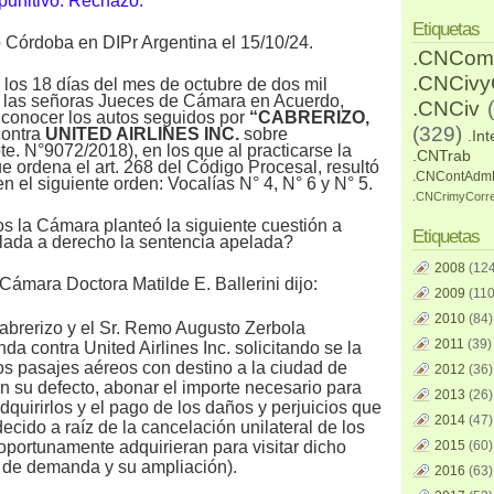
punitivo. Rechazo.
Etiquetas
o Córdoba en DIPr Argentina el 15/10/24.
.CNCom
.CNCiv
 los 18 días del mes de octubre de dos mil
s las señoras Jueces de Cámara en Acuerdo,
.CNCiv
a conocer los autos seguidos por
“CABRERIZO,
(329)
contra
UNITED AIRLINES INC.
sobre
.Int
te. N°9072/2018), en los que al practicarse la
.CNTrab
e ordena el art. 268 del Código Procesal, resultó
.CNContAdm
n el siguiente orden: Vocalías N° 4, N° 6 y N° 5.
.CNCrimyCorr
os la Cámara planteó la siguiente cuestión a
Etiquetas
glada a derecho la sentencia apelada?
2008
(124
Cámara Doctora Matilde E. Ballerini dijo:
2009
(110
2010
(84)
abrerizo y el Sr. Remo Augusto Zerbola
2011
(39)
 contra United Airlines Inc. solicitando se la
os pasajes aéreos con destino a la ciudad de
2012
(36)
en su defecto, abonar el importe necesario para
2013
(26)
quirirlos y el pago de los daños y perjuicios que
2014
(47)
cido a raíz de la cancelación unilateral de los
oportunamente adquirieran para visitar dicho
2015
(60)
to de demanda y su ampliación).
2016
(63)