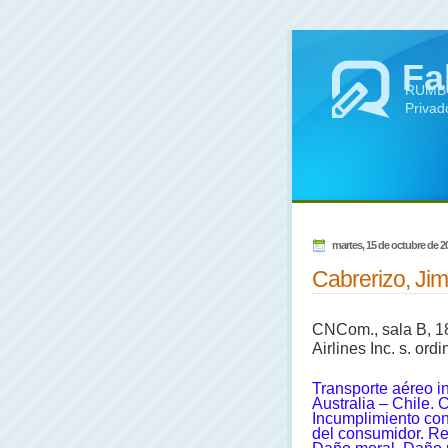
Fa
RUMBO 
Privad
martes, 15 de octubre de 2
Cabrerizo, Jime
CNCom., sala B, 18
Airlines Inc. s. ordi
Transporte aéreo i
Australia – Chile. C
Incumplimiento con
del consumidor. Re