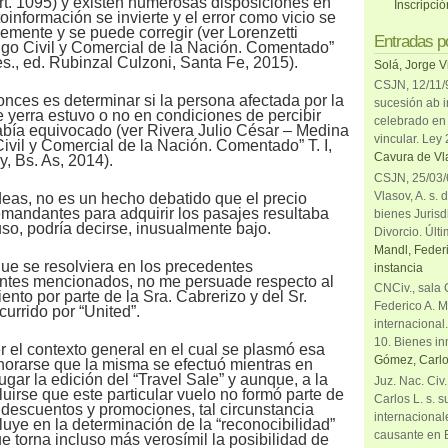
art. 1095) y existen numerosas disposiciones en
Inscripci
oinformación se invierte y el error como vicio se
emente y se puede corregir (ver Lorenzetti
Entradas p
igo Civil y Comercial de la Nación. Comentado”
tes., ed. Rubinzal Culzoni, Santa Fe, 2015).
Solá, Jorge V
CSJN, 12/11/9
onces es determinar si la persona afectada por la
sucesión ab i
 yerra estuvo o no en condiciones de percibir
celebrado en 
abía equivocado (ver Rivera Julio César – Medina
vincular. Ley
ivil y Comercial de la Nación. Comentado” T. I,
Cavura de Vla
y, Bs. As, 2014).
CSJN, 25/03/6
Vlasov, A. s. 
deas, no es un hecho debatido que el precio
mandantes para adquirir los pasajes resultaba
bienes Jurisd
so, podría decirse, inusualmente bajo.
Divorcio. Últi
Mandl, Federi
 que se resolviera en los precedentes
instancia
antes mencionados, no me persuade respecto al
CNCiv., sala 
nto por parte de la Sra. Cabrerizo y del Sr.
Federico A. M
currido por “United”.
internacional
10. Bienes in
r el contexto general en el cual se plasmó esa
Gómez, Carlo
gnorarse que la misma se efectuó mientras en
lugar la edición del “Travel Sale” y aunque, a la
Juz. Nac. Civ
uirse que este particular vuelo no formó parte de
Carlos L. s. 
descuentos y promociones, tal circunstancia
internacional
uye en la determinación de la “reconocibilidad”
causante en 
ue torna incluso más verosímil la posibilidad de