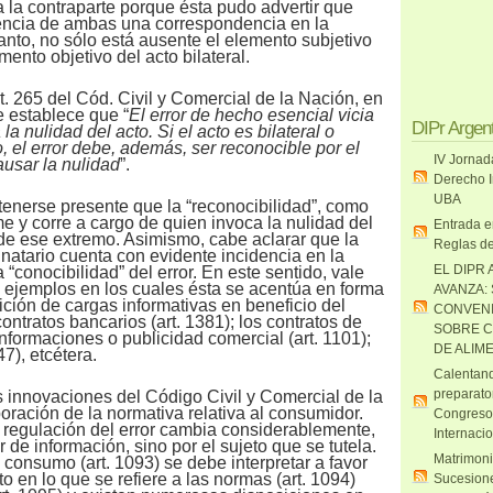
 la contraparte porque ésta pudo advertir que
iencia de ambas una correspondencia en la
tanto, no sólo está ausente el elemento subjetivo
mento objetivo del acto bilateral.
rt. 265 del Cód. Civil y Comercial de la Nación, en
 establece que “
El error de hecho esencial vicia
DIPr Argen
la nulidad del acto. Si el acto es bilateral o
io, el error debe, además, ser reconocible por el
IV Jornad
ausar la nulidad
”.
Derecho I
UBA
tenerse presente que la “reconocibilidad”, como
e y corre a cargo de quien invoca la nulidad del
Entrada e
de ese extremo. Asimismo, cabe aclarar que la
Reglas de
inatario cuenta con evidente incidencia en la
EL DIPR 
 “conocibilidad” del error. En este sentido, vale
ejemplos en los cuales ésta se acentúa en forma
AVANZA:
ición de cargas informativas en beneficio del
CONVENI
contratos bancarios (art. 1381); los contratos de
SOBRE C
nformaciones o publicidad comercial (art. 1101);
DE ALIM
47), etcétera.
Calentand
preparato
 innovaciones del Código Civil y Comercial de la
oración de la normativa relativa al consumidor.
Congreso
a regulación del error cambia considerablemente,
Internaci
r de información, sino por el sujeto que se tutela.
Matrimoni
 consumo (art. 1093) se debe interpretar a favor
o en lo que se refiere a las normas (art. 1094)
Sucesione