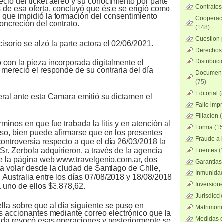
recio del ticket aéreo y su conocimiento por parte
Contratos
s de esa oferta, concluyó que éste se erigió como
e que impidió la formación del consentimiento
Cooperaci
oncreción del contrato.
(148)
Cuestion 
isorio se alzó la parte actora el 02/06/2021.
Derechos 
Distribuc
 con la pieza incorporada digitalmente el
 mereció el responde de su contraria del día
Documento
(75)
Editorial
(
eral ante esta Cámara emitió su dictamen el
Fallo imp
Filiacion
(
minos en que fue trabada la litis y en atención al
Forma
(15
rso, bien puede afirmarse que en los presentes
Fraude a l
ontroversia respecto a que el día 26/03/2018 la
 Sr. Zerbola adquirieron, a través de la agencia
Fuentes
(
 la página web www.travelgenio.com.ar, dos
Garantias
a volar desde la ciudad de Santiago de Chile,
Inmunidad
 Australia entre los días 07/08/2018 y 18/08/2018
Inversion
uno de ellos $3.878,62.
Jurisdicci
la sobre que al día siguiente se puso en
Matrimoni
s accionantes mediante correo electrónico que la
Medidas c
da revocó esas operaciones y posteriormente se