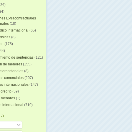
(26)
(4)
nes Extracontractuales
onales
(18)
lico internacional
(65)
fisicas
(8)
ion
(175)
44)
iento de sentencias
(121)
on de menores
(155)
nternacionales
(8)
es comerciales
(207)
s internacionales
(147)
 credito
(59)
e menores
(1)
e internacional
(710)
 a
s