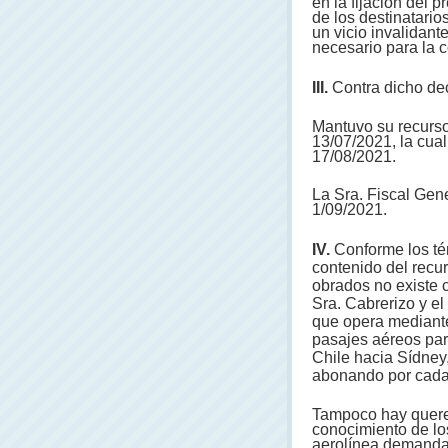
en la fijación del p
de los destinatario
un vicio invalidant
necesario para la c
III.
Contra dicho dec
Mantuvo su recurso
13/07/2021, la cual
17/08/2021.
La Sra. Fiscal Gen
1/09/2021.
IV.
Conforme los tér
contenido del recu
obrados no existe c
Sra. Cabrerizo y el
que opera mediante
pasajes aéreos par
Chile hacia Sídney,
abonando por cada 
Tampoco hay querel
conocimiento de lo
aerolínea demanda