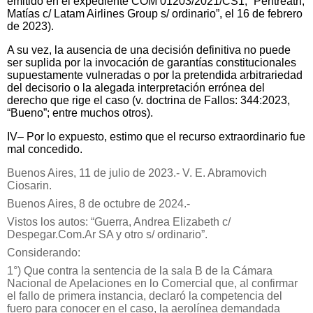
emitido en el expediente COM 01203/2021/CS1, “Pentreath,
Matías c/ Latam Airlines Group s/ ordinario”, el 16 de febrero
de 2023).
A su vez, la ausencia de una decisión definitiva no puede
ser suplida por la invocación de garantías constitucionales
supuestamente vulneradas o por la pretendida arbitrariedad
del decisorio o la alegada interpretación errónea del
derecho que rige el caso (v. doctrina de Fallos: 344:2023,
“Bueno”; entre muchos otros).
IV– Por lo expuesto, estimo que el recurso extraordinario fue
mal concedido.
Buenos Aires, 11 de julio de 2023.- V. E. Abramovich
Ciosarin.
Buenos Aires, 8 de octubre de 2024.-
Vistos los autos: “Guerra, Andrea Elizabeth c/
Despegar.Com.Ar SA y otro s/ ordinario”.
Considerando:
1°) Que contra la sentencia de la sala B de la Cámara
Nacional de Apelaciones en lo Comercial que, al confirmar
el fallo de primera instancia, declaró la competencia del
fuero para conocer en el caso, la aerolínea demandada