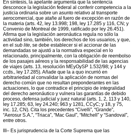
En síntesis, la apelante argumenta que la sentencia
desconoce la legislación federal al conferir competencia a la
justicia ordinaria sobre un asunto relativo al transporte
aerocomercial, que atañe al fuero de excepción en razón de
la materia (arts. 42, ley 13.998; 198, ley 17.285 y 116, CN; y
Convenio de Montreal de 1999, ratificado por ley 26.451).
Afirma que la legislación aeronáutica regula no sólo la
actividad sino, también, los derechos de los usuarios, y que,
en el
sub lite
, se debe establecer si el accionar de las
demandadas se ajustó a la normativa especial en lo
relacionado, principalmente, con la obligación de reembolso
de los pasajes aéreos y la responsabilidad de las agencias
de viajes (arts. 13, resolución MEyOySP 1.532/98; y 144 y
ccds., ley 17.285). Añade que la a quo incurrió en
arbitrariedad al convalidar la aplicación de normas del
derecho común que no resultan preponderantes en las
actuaciones, lo que contradice el principio de integralidad
del derecho aeronáutico y vulnera las garantías de debido
proceso, defensa judicial y juez natural (arts. 1, 2, 113 y 140,
ley 17.285; 63, ley 24.240; 963 y 1281, CCyC; y 18, y 75,
inc. 12, CN). Cita los precedentes “Civelli”, “Grande”,
“Aerosur S.A.”, “Triaca”, “Mac Gaul”, “Mitchell” y “Sandoval”,
entre otros.
III– Es jurisprudencia de la Corte Suprema que las