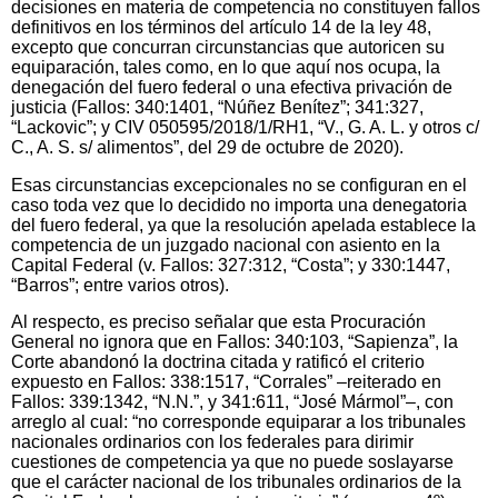
decisiones en materia de competencia no constituyen fallos
definitivos en los términos del artículo 14 de la ley 48,
excepto que concurran circunstancias que autoricen su
equiparación, tales como, en lo que aquí nos ocupa, la
denegación del fuero federal o una efectiva privación de
justicia (Fallos: 340:1401, “Núñez Benítez”; 341:327,
“Lackovic”; y CIV 050595/2018/1/RH1, “V., G. A. L. y otros c/
C., A. S. s/ alimentos”, del 29 de octubre de 2020).
Esas circunstancias excepcionales no se configuran en el
caso toda vez que lo decidido no importa una denegatoria
del fuero federal, ya que la resolución apelada establece la
competencia de un juzgado nacional con asiento en la
Capital Federal (v. Fallos: 327:312, “Costa”; y 330:1447,
“Barros”; entre varios otros).
Al respecto, es preciso señalar que esta Procuración
General no ignora que en Fallos: 340:103, “Sapienza”, la
Corte abandonó la doctrina citada y ratificó el criterio
expuesto en Fallos: 338:1517, “Corrales” –reiterado en
Fallos: 339:1342, “N.N.”, y 341:611, “José Mármol”–, con
arreglo al cual: “no corresponde equiparar a los tribunales
nacionales ordinarios con los federales para dirimir
cuestiones de competencia ya que no puede soslayarse
que el carácter nacional de los tribunales ordinarios de la