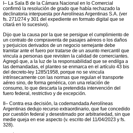
I– La Sala B de la Cámara Nacional en lo Comercial
confirmó la resolución de grado que había rechazado la
declinatoria interpuesta por Aerolíneas Argentinas S.A. (ver
fs. 271/274 y 301 del expediente en formato digital que se
citará en lo sucesivo).
Dijo que la causa por la que se persigue el cumplimiento de
un contrato de compraventa de pasajes aéreos o los daños
y perjuicios derivados de un negocio semejante debe
tramitar ante el fuero por tratarse de un asunto mercantil que
vincula a personas que revisten la calidad de comerciantes.
Agregó que, a la luz de la responsabilidad que se endilga a
las demandadas, el planteo se enmarca en el artículo 43 bis
del decreto-ley 1285/1958, porque no se vincula
intrínsecamente con las normas que regulan el transporte
aéreo sino, de forma genérica, con una relación de
consumo, lo que descarta la pretendida intervención del
fuero federal, restrictivo y de excepción.
II– Contra esa decisión, la codemandada Aerolíneas
Argentinas dedujo recurso extraordinario, que fue concedido
por cuestión federal y desestimado por arbitrariedad, sin que
medie queja en ese aspecto (v. escrito del 11/04/2023 y fs.
328).