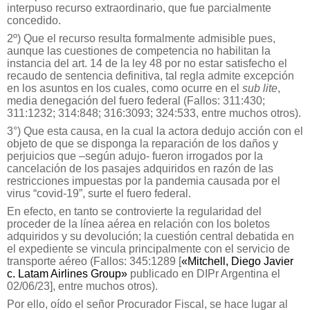
interpuso recurso extraordinario, que fue parcialmente
concedido.
2º) Que el recurso resulta formalmente admisible pues,
aunque las cuestiones de competencia no habilitan la
instancia del art. 14 de la ley 48 por no estar satisfecho el
recaudo de sentencia definitiva, tal regla admite excepción
en los asuntos en los cuales, como ocurre en el
sub lite
,
media denegación del fuero federal (Fallos: 311:430;
311:1232; 314:848; 316:3093; 324:533, entre muchos otros).
3°) Que esta causa, en la cual la actora dedujo acción con el
objeto de que se disponga la reparación de los daños y
perjuicios que –según adujo- fueron irrogados por la
cancelación de los pasajes adquiridos en razón de las
restricciones impuestas por la pandemia causada por el
virus “covid-19”, surte el fuero federal.
En efecto, en tanto se controvierte la regularidad del
proceder de la línea aérea en relación con los boletos
adquiridos y su devolución; la cuestión central debatida en
el expediente se vincula principalmente con el servicio de
transporte aéreo (Fallos: 345:1289 [
«Mitchell, Diego Javier
c. Latam Airlines Group»
publicado en DIPr Argentina el
02/06/23], entre muchos otros).
Por ello, oído el señor Procurador Fiscal, se hace lugar al