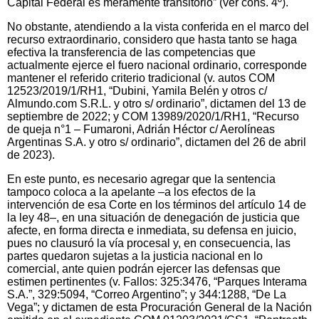
Capital Federal es meramente transitorio” (ver cons. 4º).
No obstante, atendiendo a la vista conferida en el marco del
recurso extraordinario, considero que hasta tanto se haga
efectiva la transferencia de las competencias que
actualmente ejerce el fuero nacional ordinario, corresponde
mantener el referido criterio tradicional (v. autos COM
12523/2019/1/RH1, “Dubini, Yamila Belén y otros c/
Almundo.com S.R.L. y otro s/ ordinario”, dictamen del 13 de
septiembre de 2022; y COM 13989/2020/1/RH1, “Recurso
de queja n°1 – Fumaroni, Adrián Héctor c/ Aerolíneas
Argentinas S.A. y otro s/ ordinario”, dictamen del 26 de abril
de 2023).
En este punto, es necesario agregar que la sentencia
tampoco coloca a la apelante –a los efectos de la
intervención de esa Corte en los términos del artículo 14 de
la ley 48–, en una situación de denegación de justicia que
afecte, en forma directa e inmediata, su defensa en juicio,
pues no clausuró la vía procesal y, en consecuencia, las
partes quedaron sujetas a la justicia nacional en lo
comercial, ante quien podrán ejercer las defensas que
estimen pertinentes (v. Fallos: 325:3476, “Parques Interama
S.A.”, 329:5094, “Correo Argentino”; y 344:1288, “De La
Vega”; y dictamen de esta Procuración General de la Nación