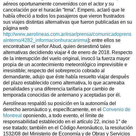
aéreos oportunamente convenidos con el actor y su
cancelación por el huracán “Irma”. Empero, aclaró que le
había ofreció a todos los pasajeros que vieron frustrados
sus viajes distintas alternativas que fueron publicadas en su
página web
http://www.aerolineas.com.ar/esar/prensa/comunicadoprens
ainterno/4282_informacionhuracanirma
); entre ellos se
encontraban el señor Abud, quien desestimó tales
alternativas decidiendo viajar 4 de enero de 2018. Respecto
de la interrupción del vuelo original, invocó la fuerza mayor
propia de un acontecimiento meteorológico imprevisible e
irresistible; respecto del sobreprecio cobrado al
demandante, adujo que éste había resuelto viajar después
del plazo establecido como alternativa, lo que acarreaba
penalidades y una diferencia tarifaria por cambio de
temporada conocidas de antemano y aceptadas por él.
Aerolíneas respaldó su posición en la autonomía del
derecho aeronáutico y, específicamente, en el
Convenio de
Montreal
oponiendo, a todo evento, el límite de
responsabilidad establecido en el artículo 22, inciso 1° de
ese tratado; también en el Código Aeronáutico, la resolución
1532/08 del Ministerio de Economía y de Obras y Servicios