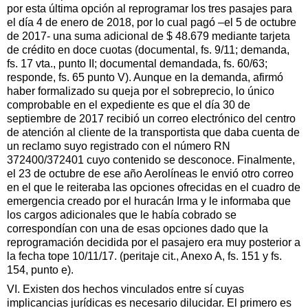
por esta última opción al reprogramar los tres pasajes para
el día 4 de enero de 2018, por lo cual pagó –el 5 de octubre
de 2017- una suma adicional de $ 48.679 mediante tarjeta
de crédito en doce cuotas (documental, fs. 9/11; demanda,
fs. 17 vta., punto II; documental demandada, fs. 60/63;
responde, fs. 65 punto V). Aunque en la demanda, afirmó
haber formalizado su queja por el sobreprecio, lo único
comprobable en el expediente es que el día 30 de
septiembre de 2017 recibió un correo electrónico del centro
de atención al cliente de la transportista que daba cuenta de
un reclamo suyo registrado con el número RN
372400/372401 cuyo contenido se desconoce. Finalmente,
el 23 de octubre de ese año Aerolíneas le envió otro correo
en el que le reiteraba las opciones ofrecidas en el cuadro de
emergencia creado por el huracán Irma y le informaba que
los cargos adicionales que le había cobrado se
correspondían con una de esas opciones dado que la
reprogramación decidida por el pasajero era muy posterior a
la fecha tope 10/11/17. (peritaje cit., Anexo A, fs. 151 y fs.
154, punto e).
VI. Existen dos hechos vinculados entre sí cuyas
implicancias jurídicas es necesario dilucidar. El primero es