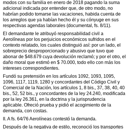
modos con su familia en enero de 2018 pagando la suma
adicional indicada por entender que, de otro modo, no
habrían podido tomarse las vacaciones, habida cuenta de
los arreglos que ya habían hecho él y su cónyuge en sus
respectivas agendas laborales (documental, fs. 8/11).
El demandante le atribuyó responsabilidad civil a
Aerolíneas por los perjuicios económicos sufridos en el
contexto relatado, los cuales distinguió así: por un lado, el
sobreprecio desproporcionado y abusivo que tuvo que
abonar de $48.679 cuya devolución reclamó; y por el otro, el
daño moral que estimó en $ 70.000, todo ello con más los
intereses correspondientes.
Fundó su pretensión en los artículos 1092, 1093, 1095,
1096, 1117, 1119, 1280 y concordantes del Código Civil y
Comercial de la Nación, los artículos 1, 8 bis., 37, 38, 40, 40
bis., 52, 52 bis., y concordantes de la ley 24.240, modificada
por la ley 26.361, en la doctrina y la jurisprudencia
aplicable. Ofreció prueba y pidió el acogimiento de la
demanda, con costas.
II. A fs. 64/76 Aerolíneas contestó la demanda.
Después de la negativa de estilo, reconoció los transportes