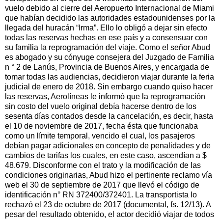
vuelo debido al cierre del Aeropuerto Internacional de Miami
que habían decidido las autoridades estadounidenses por la
llegada del huracán “Irma”. Ello lo obligó a dejar sin efecto
todas las reservas hechas en ese país y a consensuar con
su familia la reprogramación del viaje. Como el señor Abud
es abogado y su cónyuge consejera del Juzgado de Familia
n ° 2 de Lanús, Provincia de Buenos Aires, y encargada de
tomar todas las audiencias, decidieron viajar durante la feria
judicial de enero de 2018. Sin embargo cuando quiso hacer
las reservas, Aerolíneas le informó que la reprogramación
sin costo del vuelo original debía hacerse dentro de los
sesenta días contados desde la cancelación, es decir, hasta
el 10 de noviembre de 2017, fecha ésta que funcionaba
como un límite temporal, vencido el cual, los pasajeros
debían pagar adicionales en concepto de penalidades y de
cambios de tarifas los cuales, en este caso, ascendían a $
48.679. Disconforme con el trato y la modificación de las
condiciones originarias, Abud hizo el pertinente reclamo vía
web el 30 de septiembre de 2017 que llevó el código de
identificación n° RN 372400/372401. La transportista lo
rechazó el 23 de octubre de 2017 (documental, fs. 12/13). A
pesar del resultado obtenido, el actor decidió viajar de todos