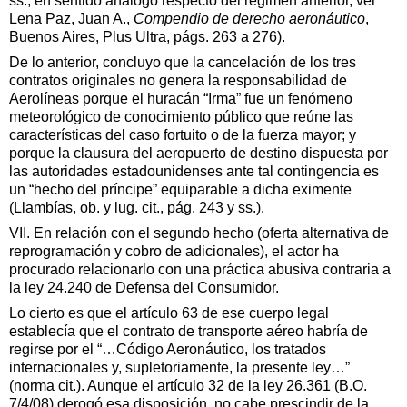
ss.; en sentido análogo respecto del régimen anterior, ver
Lena Paz, Juan A.,
Compendio de derecho aeronáutico
,
Buenos Aires, Plus Ultra, págs. 263 a 276).
De lo anterior, concluyo que la cancelación de los tres
contratos originales no genera la responsabilidad de
Aerolíneas porque el huracán “Irma” fue un fenómeno
meteorológico de conocimiento público que reúne las
características del caso fortuito o de la fuerza mayor; y
porque la clausura del aeropuerto de destino dispuesta por
las autoridades estadounidenses ante tal contingencia es
un “hecho del príncipe” equiparable a dicha eximente
(Llambías, ob. y lug. cit., pág. 243 y ss.).
VII. En relación con el segundo hecho (oferta alternativa de
reprogramación y cobro de adicionales), el actor ha
procurado relacionarlo con una práctica abusiva contraria a
la ley 24.240 de Defensa del Consumidor.
Lo cierto es que el artículo 63 de ese cuerpo legal
establecía que el contrato de transporte aéreo habría de
regirse por el “…Código Aeronáutico, los tratados
internacionales y, supletoriamente, la presente ley…”
(norma cit.). Aunque el artículo 32 de la ley 26.361 (B.O.
7/4/08) derogó esa disposición, no cabe prescindir de la