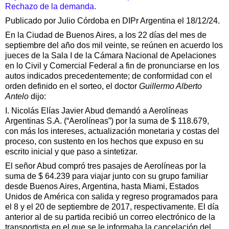
Rechazo de la demanda.
Publicado por Julio Córdoba en DIPr Argentina el 18/12/24.
En la Ciudad de Buenos Aires, a los 22 días del mes de
septiembre del año dos mil veinte, se reúnen en acuerdo los
jueces de la Sala I de la Cámara Nacional de Apelaciones
en lo Civil y Comercial Federal a fin de pronunciarse en los
autos indicados precedentemente; de conformidad con el
orden definido en el sorteo, el doctor
Guillermo Alberto
Antelo
dijo:
I. Nicolás Elías Javier Abud demandó a Aerolíneas
Argentinas S.A. (“Aerolíneas”) por la suma de $ 118.679,
con más los intereses, actualización monetaria y costas del
proceso, con sustento en los hechos que expuso en su
escrito inicial y que paso a sintetizar.
El señor Abud compró tres pasajes de Aerolíneas por la
suma de $ 64.239 para viajar junto con su grupo familiar
desde Buenos Aires, Argentina, hasta Miami, Estados
Unidos de América con salida y regreso programados para
el 8 y el 20 de septiembre de 2017, respectivamente. El día
anterior al de su partida recibió un correo electrónico de la
transportista en el que se le informaba la cancelación del