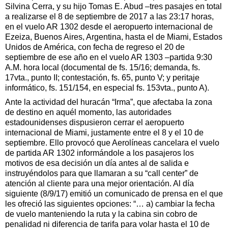
Silvina Cerra, y su hijo Tomas E. Abud –tres pasajes en total
a realizarse el 8 de septiembre de 2017 a las 23:17 horas,
en el vuelo AR 1302 desde el aeropuerto internacional de
Ezeiza, Buenos Aires, Argentina, hasta el de Miami, Estados
Unidos de América, con fecha de regreso el 20 de
septiembre de ese año en el vuelo AR 1303 –partida 9:30
A.M. hora local (documental de fs. 15/16; demanda, fs.
17vta., punto II; contestación, fs. 65, punto V; y peritaje
informático, fs. 151/154, en especial fs. 153vta., punto A).
Ante la actividad del huracán “Irma”, que afectaba la zona
de destino en aquél momento, las autoridades
estadounidenses dispusieron cerrar el aeropuerto
internacional de Miami, justamente entre el 8 y el 10 de
septiembre. Ello provocó que Aerolíneas cancelara el vuelo
de partida AR 1302 informándole a los pasajeros los
motivos de esa decisión un día antes al de salida e
instruyéndolos para que llamaran a su “call center” de
atención al cliente para una mejor orientación. Al día
siguiente (8/9/17) emitió un comunicado de prensa en el que
les ofreció las siguientes opciones: “… a) cambiar la fecha
de vuelo manteniendo la ruta y la cabina sin cobro de
penalidad ni diferencia de tarifa para volar hasta el 10 de