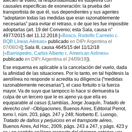
afecten al vuelo, la responsabilidad es subjetiva con
causales específicas de exoneración: la prueba del
transportista de que él, sus dependientes y sus agentes
“adoptaron todas las medidas que eran razonablemente
necesarias” para evitar el retraso, o de que les fue imposible
adoptarlas (art. 19 del Convenio; esta Sala, causa n°
4977/2015 del 11.12.2018 [
«
Bosco, Rodolfo Carmelo c.
BQB Líneas Aéreas
»
publicado
en DIPr Argentina el
07/08/24
]; Sala III, causa 4645/15 del 11/12/18
[
«Barriopedro, Carlos Alberto c. American Airlines
»
publicado
en DIPr Argentina el 24/09/19]
).
Ese esquema es aplicable a la cancelación del vuelo, dada
la afinidad de las situaciones. Por lo tanto, en tal hipótesis la
aerolínea no responde si acredita su diligencia (“medidas
razonablemente necesarias”), el caso fortuito o la fuerza
mayor. Va de suyo que tampoco lo hace si demuestra la
culpa de un tercero que le es ajeno ya que ella es
equiparable al
casus
(Llambías, Jorge Joaquín,
Tratado de
derecho civil –Obligaciones
, Buenos Aires, Editorial Perrot,
tomo I, núm. 203, págs. 247 y 248; Norberto E. Luongo,
Tratado de daños y perjuicios en el transporte aéreo
,
Buenos Aires, Ad Hoc, 2009, págs. 243 a 247, y págs. 423 y