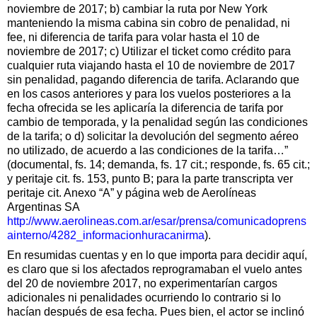
noviembre de 2017; b) cambiar la ruta por New York
manteniendo la misma cabina sin cobro de penalidad, ni
fee, ni diferencia de tarifa para volar hasta el 10 de
noviembre de 2017; c) Utilizar el ticket como crédito para
cualquier ruta viajando hasta el 10 de noviembre de 2017
sin penalidad, pagando diferencia de tarifa. Aclarando que
en los casos anteriores y para los vuelos posteriores a la
fecha ofrecida se les aplicaría la diferencia de tarifa por
cambio de temporada, y la penalidad según las condiciones
de la tarifa; o d) solicitar la devolución del segmento aéreo
no utilizado, de acuerdo a las condiciones de la tarifa…”
(documental, fs. 14; demanda, fs. 17 cit.; responde, fs. 65 cit.;
y peritaje cit. fs. 153, punto B; para la parte transcripta ver
peritaje cit. Anexo “A” y página web de Aerolíneas
Argentinas SA
http://www.aerolineas.com.ar/esar/prensa/comunicadoprens
ainterno/4282_informacionhuracanirma
).
En resumidas cuentas y en lo que importa para decidir aquí,
es claro que si los afectados reprogramaban el vuelo antes
del 20 de noviembre 2017, no experimentarían cargos
adicionales ni penalidades ocurriendo lo contrario si lo
hacían después de esa fecha. Pues bien, el actor se inclinó