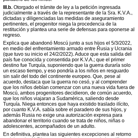
III.b.
Otorgado el trámite de ley a la petición ingresada
judicialmente a través de la representante de la Sra. K.V.A.,
dictadas y diligenciadas las medidas de aseguramiento
pertinentes, el progenitor niega la procedencia de la
restitución y plantea una serie de defensas para oponerse al
regreso.
Explica que abandonó Moscú junto a sus hijos el 5/3/2022,
en medio del enfrentamiento armado entre Rusia y Ucrania
(que tuvo su inicio el 24/2/2022). Aduce que esta salida del
país fue conocida y consentida por K.V.A.; que el primer
destino fue Turquía, suponiendo que la guerra duraría solo
un escaso tiempo, y eso pondría a los niños en resguardo
sin salir del todo del continente europeo. Que, pese al
acuerdo, destaca que la guerra no cesó, y al comprender
que los niños debían comenzar con una nueva vida fuera de
Moscú, ambos progenitores decidieron, de común acuerdo,
que los niños viajaran a Sudamérica, saliendo desde
Turquía. Niega entonces que haya existido traslado ilícito,
por cuanto K.V.A. sabía sobre el paradero de sus hijos, y
además Rusia no exige una autorización expresa para
abandonar el territorio cuando se trata de niños, niñas o
adolescentes, acompañados de un adulto.
En definitiva, plantea las siguientes excepciones al retorno