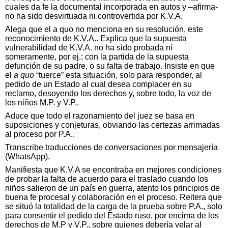
cuales da fe la documental incorporada en autos y –afirma-
no ha sido desvirtuada ni controvertida por K.V.A.
Alega que el a quo no menciona en su resolución, este
reconocimiento de K.V.A.. Explica que la supuesta
vulnerabilidad de K.V.A. no ha sido probada ni
someramente, por ej.: con la partida de la supuesta
defunción de su padre, o su falta de trabajo. Insiste en que
el
a quo
“tuerce” esta situación, solo para responder, al
pedido de un Estado al cual desea complacer en su
reclamo, desoyendo los derechos y, sobre todo, la voz de
los niños M.P. y V.P..
Aduce que todo el razonamiento del juez se basa en
suposiciones y conjeturas, obviando las certezas arrimadas
al proceso por P.A..
Transcribe traducciones de conversaciones por mensajería
(WhatsApp).
Manifiesta que K.V.A se encontraba en mejores condiciones
de probar la falta de acuerdo para el traslado cuando los
niños salieron de un país en guerra, atento los principios de
buena fe procesal y colaboración en el proceso. Reitera que
se situó la totalidad de la carga de la prueba sobre P.A., solo
para consentir el pedido del Estado ruso, por encima de los
derechos de M.P y V.P., sobre quienes debería velar al