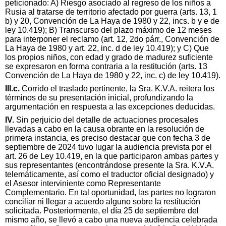
peticionado: A) Riesgo asociado al regreso de los niños a
Rusia al tratarse de territorio afectado por guerra (arts. 13, 1
b) y 20, Convención de La Haya de 1980 y 22, incs. b y e de
ley 10.419); B) Transcurso del plazo máximo de 12 meses
para interponer el reclamo (art. 12, 2do párr., Convención de
La Haya de 1980 y art. 22, inc. d de ley 10.419); y C) Que
los propios niños, con edad y grado de madurez suficiente
se expresaron en forma contraria a la restitución (arts. 13
Convención de La Haya de 1980 y 22, inc. c) de ley 10.419).
III.c.
Corrido el traslado pertinente, la Sra. K.V.A. reitera los
términos de su presentación inicial, profundizando la
argumentación en respuesta a las excepciones deducidas.
IV.
Sin perjuicio del detalle de actuaciones procesales
llevadas a cabo en la causa obrante en la resolución de
primera instancia, es preciso destacar que con fecha 3 de
septiembre de 2024 tuvo lugar la audiencia prevista por el
art. 26 de Ley 10.419, en la que participaron ambas partes y
sus representantes (encontrándose presente la Sra. K.V.A.
telemáticamente, así como el traductor oficial designado) y
el Asesor interviniente como Representante
Complementario. En tal oportunidad, las partes no lograron
conciliar ni llegar a acuerdo alguno sobre la restitución
solicitada. Posteriormente, el día 25 de septiembre del
mismo año, se llevó a cabo una nueva audiencia celebrada