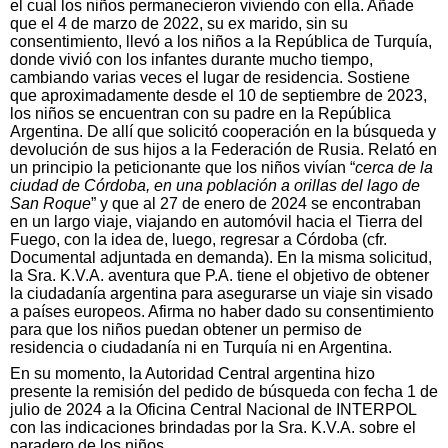
el cual los niños permanecieron viviendo con ella. Añade
que el 4 de marzo de 2022, su ex marido, sin su
consentimiento, llevó a los niños a la República de Turquía,
donde vivió con los infantes durante mucho tiempo,
cambiando varias veces el lugar de residencia. Sostiene
que aproximadamente desde el 10 de septiembre de 2023,
los niños se encuentran con su padre en la República
Argentina. De allí que solicitó cooperación en la búsqueda y
devolución de sus hijos a la Federación de Rusia. Relató en
un principio la peticionante que los niños vivían “
cerca de la
ciudad de Córdoba, en una población a orillas del lago de
San Roque
” y que al 27 de enero de 2024 se encontraban
en un largo viaje, viajando en automóvil hacia el Tierra del
Fuego, con la idea de, luego, regresar a Córdoba (cfr.
Documental adjuntada en demanda). En la misma solicitud,
la Sra. K.V.A. aventura que P.A. tiene el objetivo de obtener
la ciudadanía argentina para asegurarse un viaje sin visado
a países europeos. Afirma no haber dado su consentimiento
para que los niños puedan obtener un permiso de
residencia o ciudadanía ni en Turquía ni en Argentina.
En su momento, la Autoridad Central argentina hizo
presente la remisión del pedido de búsqueda con fecha 1 de
julio de 2024 a la Oficina Central Nacional de INTERPOL
con las indicaciones brindadas por la Sra. K.V.A. sobre el
paradero de los niños.