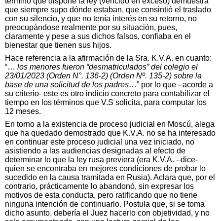
término que dispone la ley (vencido en exceso) demuestra
que siempre supo dónde estaban, que consintió el traslado
con su silencio, y que no tenía interés en su retorno, no
preocupándose realmente por su situación, pues,
claramente y pese a sus dichos falsos, confiaba en el
bienestar que tienen sus hijos.
Hace referencia a la afirmación de la Sra. K.V.A. en cuanto:
“…
los menores fueron “desmatriculados” del colegio el
23/01/2023 (Orden N°. 136-2) (Orden Nº. 135-2) sobre la
base de una solicitud de los padres
…” por lo que –acorde a
su criterio- este es otro indicio concreto para contabilizar el
tiempo en los términos que V.S solicita, para computar los
12 meses.
En torno a la existencia de proceso judicial en Moscú, alega
que ha quedado demostrado que K.V.A. no se ha interesado
en continuar este proceso judicial una vez iniciado, no
asistiendo a las audiencias designadas al efecto de
determinar lo que la ley rusa previera (era K.V.A. –dice-
quien se encontraba en mejores condiciones de probar lo
sucedido en la causa tramitada en Rusia). Aclara que, por el
contrario, prácticamente lo abandonó, sin expresar los
motivos de esta conducta, pero ratificando que no tiene
ninguna intención de continuarlo. Postula que, si se toma
dicho asunto, debería el Juez hacerlo con objetividad, y no