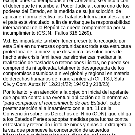
excepciones contempladas en el Convenio, se vincula con
el deber que le incumbe al Poder Judicial, como uno de los
poderes del Estado, en la medida de su jurisdicción, de
aplicar en forma efectiva los Tratados Internacionales a que
el país está vinculado, a fin de evitar que la responsabilidad
internacional de la República quede comprometida por su
incumplimiento (CSJN., Fallos 318:1269).
V.d.
Es importante también tener presente lo recogido por
esta Sala en numerosas oportunidades: toda esta estructura
protectoria de la niñez, que desanima las soluciones de
hecho ante crisis familiares transfronterizas mediante la
realización de traslados o retenciones ilícitas, no puede ser
comprendida ni aplicada, totalmente desagregada de los
compromisos asumidos a nivel global y regional en materia
de derechos humanos de manera integral (Cfr. TSJ, Sala
Civ. y Com. Autos Nº 12/21;4/22; 194/23 y 218/23).
Por lo tanto, y en atención a la objeción inicial del apelante
que apunta contra una eventual aplicación de la normativa
“
para complacer el requerimiento de otro Estado
”, cabe
prestar atención al alineamiento con el art. 11 de la
Convención sobre los Derechos del Niño (CDN), que obliga
a los Estados Partes a adoptar medidas para luchar contra
el traslado y retención ilícito de niños y niñas al extranjero, a
la vez que promueve la concertación de acuerdos