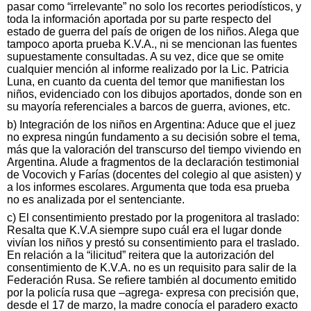
pasar como “irrelevante” no solo los recortes periodísticos, y
toda la información aportada por su parte respecto del
estado de guerra del país de origen de los niños. Alega que
tampoco aporta prueba K.V.A., ni se mencionan las fuentes
supuestamente consultadas. A su vez, dice que se omite
cualquier mención al informe realizado por la Lic. Patricia
Luna, en cuanto da cuenta del temor que manifiestan los
niños, evidenciado con los dibujos aportados, donde son en
su mayoría referenciales a barcos de guerra, aviones, etc.
b) Integración de los niños en Argentina: Aduce que el juez
no expresa ningún fundamento a su decisión sobre el tema,
más que la valoración del transcurso del tiempo viviendo en
Argentina. Alude a fragmentos de la declaración testimonial
de Vocovich y Farías (docentes del colegio al que asisten) y
a los informes escolares. Argumenta que toda esa prueba
no es analizada por el sentenciante.
c) El consentimiento prestado por la progenitora al traslado:
Resalta que K.V.A siempre supo cuál era el lugar donde
vivían los niños y prestó su consentimiento para el traslado.
En relación a la “ilicitud” reitera que la autorización del
consentimiento de K.V.A. no es un requisito para salir de la
Federación Rusa. Se refiere también al documento emitido
por la policía rusa que –agrega- expresa con precisión que,
desde el 17 de marzo, la madre conocía el paradero exacto