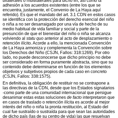
bilaterales o multilaterales para dicho fin, así como la
adhesión a los acuerdos existentes (entre los que se
encuentra, justamente, el Convenio de La Haya aquí
referido). Es que el mandato del art. 3.1 CDN en estos casos
se identifica con la protección del derecho esencial del niño
o niña a no ser desarraigado por una vía de hecho de su
medio habitual de vida familiar y social y parte de la
presunción de que el bienestar del niño o niña se alcanza
volviendo al
statu quo
anterior al acto de desplazamiento o
retención ilícito. Acorde a ello, la mencionada Convención
de La Haya armoniza y complementa la Convención sobre
los Derechos del Niño (CSJN, Fallos: 318:1269). Por otro
lado, no puede desconocerse que dicho principio no debe
ser considerado en forma puramente abstracta, sino que su
contenido debe determinarse en función de los elementos
objetivos y subjetivos propios de cada caso en concreto
(CSJN, Fallos: 338:1575).
En definitiva, la obligación de restituir no se contrapone a
las directivas de la CDN, desde que los Estados signatarios
-como parte de una comunidad internacional que persigue
desanimar estas estas soluciones
de facto
interpretaron que
en casos de traslado o retención ilícita es acorde al mejor
interés del niño o niña la pronta restitución, al Estado del
cual fue sustraído o sustraída para que sean las autoridades
de dicho país (las de su centro de vida) las que resuelvan