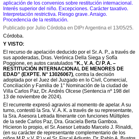
aplicación de los convenios sobre restitución internacional.
Interés superior del niño. Excepciones. Carácter taxativo.
Interpretación restrictiva. Riesgo grave. Arraigo.
Procedencia de la restitución.
Publicado por Julio Córdoba en DIPr Argentina el 13/05/25.
Córdoba.
Y VISTO:
El recurso de apelación deducido por el Sr. A. P., a través de
sus apoderadas, Dras. Verónica Della Siega y Sofía
Poggione, en autos caratulados
“K., V. A. C/ P. A. –
RESTITUCIÓN INTERNACIONAL DE MENORES DE
EDAD" (EXPTE. N° 13026067)
, contra la decisión
adoptada por el Juez del Juzgado en lo Civil, Comercial,
Conciliación y Familia de 1° Nominación de la ciudad de
Villa Carlos Paz, Dr. Andrés Olcese (Sentencia nº 198 del
13 de noviembre de 2024).
El recurrente expresó agravios al momento de apelar. A su
turno, contestó la Sra. V. A. K. a través de su representante,
la Sra. Asesora Letrada Itinerante con funciones Múltiples
de la sede Carlos Paz, Dra. Graciela Berta Gamboa.
Hicieron lo propio, el Sr. Asesor Letrado Marcelo J. Rinaldi,
(en su carácter de representante complementario de los
niños M.P. y V. P.) y el Sr. Fiscal Adjunto, Dr. Pablo A. Bustos