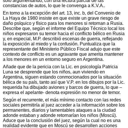
solo argumentando, con una lectura parcial de las
constancias de autos, lo que le convenga a K.V.A..
En torno a la excepción del art. 13, inc. b, del Convenio de
La Haya de 1980 insiste en que existe un grave riesgo de
daño psíquico y físico para los menores si retornan a Rusia.
Describe que, según el informe del Equipo Técnico local los
niños expresaron su temor hacia el conflicto bélico en Rusia
y, en especial, M.P. describió escenas de guerra, reflejando
la exposición al miedo y la confusión. Puntualiza que la
representante del Ministerio Público Fiscal adujo que este
contexto de conflicto es un agravante que amerita mantener
a los menores en un entorno seguro en Argentina.
Añade que de la pericia con la Lic. en psicología Patricia
Luna se desprende que los niños, aun viviendo en
Argentina, siguen estando conmocionados por la situación
bélica de su país, tanto así que V.P. en los dibujos por la Lic.
requerida ha dibujado aviones y barcos de guerra, lo que –
expresa el apelante- denota expresión no menor de temor.
Según el recurrente, el más mínimo contacto con las redes
sociales permitiría al juez acceder a la información sobre los
permanentes, diarios y lamentables ataques a la ciudad
adonde estaban y adonde retornarían los niños (Moscú).
Aduce que la conclusión del juez, según la cual no es una
realidad evidente que en Moscú se desarrollen acciones