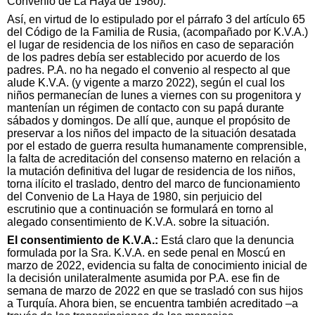
Convenio de La Haya de 1980).
Así, en virtud de lo estipulado por el párrafo 3 del artículo 65
del Código de la Familia de Rusia, (acompañado por K.V.A.)
el lugar de residencia de los niños en caso de separación
de los padres debía ser establecido por acuerdo de los
padres. P.A. no ha negado el convenio al respecto al que
alude K.V.A. (y vigente a marzo 2022), según el cual los
niños permanecían de lunes a viernes con su progenitora y
mantenían un régimen de contacto con su papá durante
sábados y domingos. De allí que, aunque el propósito de
preservar a los niños del impacto de la situación desatada
por el estado de guerra resulta humanamente comprensible,
la falta de acreditación del consenso materno en relación a
la mutación definitiva del lugar de residencia de los niños,
torna ilícito el traslado, dentro del marco de funcionamiento
del Convenio de La Haya de 1980, sin perjuicio del
escrutinio que a continuación se formulará en torno al
alegado consentimiento de K.V.A. sobre la situación.
El consentimiento de K.V.A.:
Está claro que la denuncia
formulada por la Sra. K.V.A. en sede penal en Moscú en
marzo de 2022, evidencia su falta de conocimiento inicial de
la decisión unilateralmente asumida por P.A. ese fin de
semana de marzo de 2022 en que se trasladó con sus hijos
a Turquía. Ahora bien, se encuentra también acreditado –a