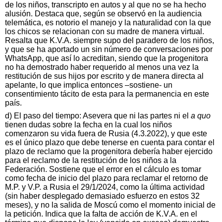
de los niños, transcripto en autos y al que no se ha hecho
alusión. Destaca que, según se observó en la audiencia
telemática, es notorio el manejo y la naturalidad con la que
los chicos se relacionan con su madre de manera virtual.
Resalta que K.V.A. siempre supo del paradero de los niños,
y que se ha aportado un sin número de conversaciones por
WhatsApp, que así lo acreditan, siendo que la progenitora
no ha demostrado haber requerido al menos una vez la
restitución de sus hijos por escrito y de manera directa al
apelante, lo que implica entonces –sostiene- un
consentimiento tácito de esta para la permanencia en este
país.
d) El paso del tiempo: Asevera que ni las partes ni el
a quo
tienen dudas sobre la fecha en la cual los niños
comenzaron su vida fuera de Rusia (4.3.2022), y que este
es el único plazo que debe tenerse en cuenta para contar el
plazo de reclamo que la progenitora debería haber ejercido
para el reclamo de la restitución de los niños a la
Federación. Sostiene que el error en el cálculo es tomar
como fecha de inicio del plazo para reclamar el retorno de
M.P. y V.P. a Rusia el 29/1/2024, como la última actividad
(sin haber desplegado demasiado esfuerzo en estos 32
meses), y no la salida de Moscú como el momento inicial de
la petición. Indica que la falta de acción de K.V.A. en el