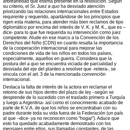
arbitrariedad que estima presente en la resolución. Según
su criterio, el Sr. Juez
a quo
ha desviado atención
priorizando las relaciones internacionales entre Estados
requirente y requerido, apartándose de los principios que
rigen esta materia, para atender más bien reclamos de tipo
diplomático por encima del interés de V. K. y M. K., que es –
dice- para lo que fue requerida su intervención como juez
competente. Alude en ese marco a la Convención de los
Derechos del Niño (CDN) en cuanto resalta la importancia
de la cooperación internacional para mejorar las
condiciones de vida de los niños en todos los países,
especialmente, aquellos en guerra. Considera que la
postura del a
quo
se encuentra viciada de parcialidad y
desviada del eje del planteo a resolver que -reitera-, se
vincula con el art. 3 de la mencionada convención
internacional.
Destaca la falta de interés de la actora en reclamar el
retorno de sus hijos dentro del plazo de ley –según se
desprende de lo sucedido con el traslado primero a Turquía
y luego a Argentina- así como el conocimiento acabado de
parte de K.V.A. de que los niños se encontraban con su
padre durante toda su vida fuera de la Federación (un país
al que –dice- ya no reconocen como “hogar”). Aduce que
esto ha quedado acabadamente demostrado con los
mensajes entre ellos, sus llamadas constantes, de las