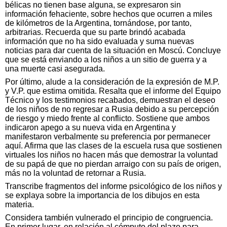
bélicas no tienen base alguna, se expresaron sin
información fehaciente, sobre hechos que ocurren a miles
de kilómetros de la Argentina, tornándose, por tanto,
arbitrarias. Recuerda que su parte brindó acabada
información que no ha sido evaluada y suma nuevas
noticias para dar cuenta de la situación en Moscú. Concluye
que se está enviando a los niños a un sitio de guerra y a
una muerte casi asegurada.
Por último, alude a la consideración de la expresión de M.P.
y V.P. que estima omitida. Resalta que el informe del Equipo
Técnico y los testimonios recabados, demuestran el deseo
de los niños de no regresar a Rusia debido a su percepción
de riesgo y miedo frente al conflicto. Sostiene que ambos
indicaron apego a su nueva vida en Argentina y
manifestaron verbalmente su preferencia por permanecer
aquí. Afirma que las clases de la escuela rusa que sostienen
virtuales los niños no hacen más que demostrar la voluntad
de su papá de que no pierdan arraigo con su país de origen,
más no la voluntad de retornar a Rusia.
Transcribe fragmentos del informe psicológico de los niños y
se explaya sobre la importancia de los dibujos en esta
materia.
Considera también vulnerado el principio de congruencia.
En primer lugar, en relación al cómputo del plazo para