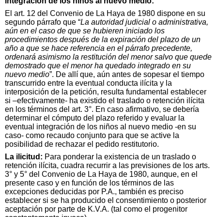
integración de los niños al nuevo medio:
El art. 12 del Convenio de La Haya de 1980 dispone en su
segundo párrafo que “
La autoridad judicial o administrativa,
aún en el caso de que se hubieren iniciado
los
procedimientos después de la expiración del plazo de un
año a que se hace referencia en el párrafo precedente,
ordenará asimismo la restitución del menor salvo que quede
demostrado que el menor ha quedado integrado en su
nuevo medio
”. De allí que, aún antes de sopesar el tiempo
transcurrido entre la eventual conducta ilícita y la
interposición de la petición, resulta fundamental establecer
si –efectivamente- ha existido el traslado o retención ilícita
en los términos del art. 3°. En caso afirmativo, se debería
determinar el cómputo del plazo referido y evaluar la
eventual integración de los niños al nuevo medio -en su
caso- como recaudo conjunto para que se active la
posibilidad de rechazar el pedido restitutorio.
La ilicitud:
Para ponderar la existencia de un traslado o
retención ilícita, cuadra recurrir a las previsiones de los arts.
3° y 5° del Convenio de La Haya de 1980, aunque, en el
presente caso y en función de los términos de las
excepciones deducidas por P.A., también es preciso
establecer si se ha producido el consentimiento o posterior
aceptación por parte de K.V.A. (tal como el progenitor