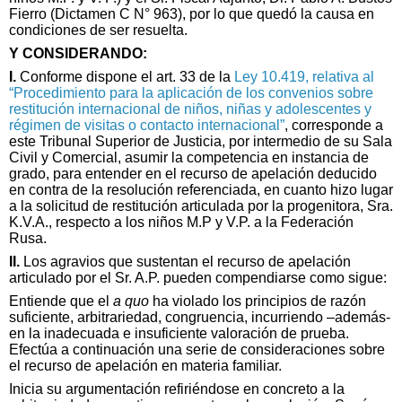
Fierro (Dictamen C N° 963), por lo que quedó la causa en
condiciones de ser resuelta.
Y CONSIDERANDO:
I.
Conforme dispone el art. 33 de la
Ley 10.419, relativa al
“Procedimiento para la aplicación de los convenios sobre
restitución internacional de niños, niñas y adolescentes y
régimen de visitas o contacto internacional”
, corresponde a
este Tribunal Superior de Justicia, por intermedio de su Sala
Civil y Comercial, asumir la competencia en instancia de
grado, para entender en el recurso de apelación deducido
en contra de la resolución referenciada, en cuanto hizo lugar
a la solicitud de restitución articulada por la progenitora, Sra.
K.V.A., respecto a los niños M.P y V.P. a la Federación
Rusa.
II.
Los agravios que sustentan el recurso de apelación
articulado por el Sr. A.P. pueden compendiarse como sigue:
Entiende que el
a quo
ha violado los principios de razón
suficiente, arbitrariedad, congruencia, incurriendo –además-
en la inadecuada e insuficiente valoración de prueba.
Efectúa a continuación una serie de consideraciones sobre
el recurso de apelación en materia familiar.
Inicia su argumentación refiriéndose en concreto a la