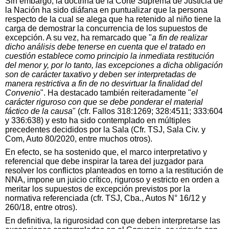
Sin embargo, la doctrina de la Corte Suprema de Justicia de
la Nación ha sido diáfana en puntualizar que la persona
respecto de la cual se alega que ha retenido al niño tiene la
carga de demostrar la concurrencia de los supuestos de
excepción. A su vez, ha remarcado que "
a fin de realizar
dicho análisis debe tenerse en cuenta que el tratado en
cuestión establece como principio la inmediata restitución
del menor y, por lo tanto, las excepciones a dicha obligación
son de carácter taxativo y deben ser interpretadas de
manera restrictiva a fin de no desvirtuar la finalidad del
Convenio
". Ha destacado también reiteradamente "
el
carácter riguroso con que se debe ponderar el material
fáctico de la causa
" (cfr. Fallos 318:1269; 328:4511; 333:604
y 336:638) y esto ha sido contemplado en múltiples
precedentes decididos por la Sala (Cfr. TSJ, Sala Civ. y
Com, Auto 80/2020, entre muchos otros).
En efecto, se ha sostenido que, el marco interpretativo y
referencial que debe inspirar la tarea del juzgador para
resolver los conflictos planteados en torno a la restitución de
NNA, impone un juicio crítico, riguroso y estricto en orden a
meritar los supuestos de excepción previstos por la
normativa referenciada (cfr. TSJ, Cba., Autos N° 16/12 y
260/18, entre otros).
En definitiva, la rigurosidad con que deben interpretarse las