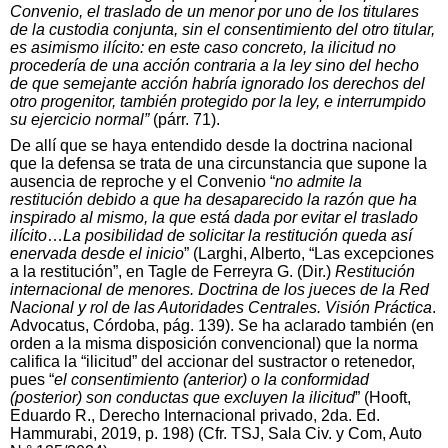
Convenio, el traslado de un menor por uno de los titulares
de la custodia conjunta, sin el consentimiento del otro titular,
es asimismo ilícito: en este caso concreto, la ilicitud no
procedería de una acción contraria a la ley sino del hecho
de que semejante acción habría ignorado los derechos del
otro progenitor, también protegido por la ley, e interrumpido
su ejercicio normal”
(párr. 71).
De allí que se haya entendido desde la doctrina nacional
que la defensa se trata de una circunstancia que supone la
ausencia de reproche y el Convenio “
no admite la
restitución debido a que ha desaparecido la razón que ha
inspirado al mismo, la que está dada por evitar el traslado
ilícito
…
La posibilidad de solicitar la restitución queda así
enervada desde el inicio
” (Larghi, Alberto, “Las excepciones
a la restitución”, en Tagle de Ferreyra G. (Dir.)
Restitución
internacional de menores. Doctrina de los jueces de la Red
Nacional y rol de las Autoridades Centrales. Visión Práctica
.
Advocatus, Córdoba, pág. 139). Se ha aclarado también (en
orden a la misma disposición convencional) que la norma
califica la “ilicitud” del accionar del sustractor o retenedor,
pues “
el consentimiento (anterior) o la conformidad
(posterior) son conductas que excluyen la ilicitud
” (Hooft,
Eduardo R., Derecho Internacional privado, 2da. Ed.
Hammurabi, 2019, p. 198) (Cfr. TSJ, Sala Civ. y Com, Auto