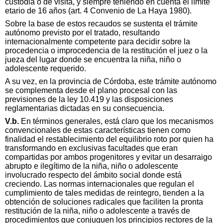
custodia o de visita, y siempre teniendo en cuenta el límite
etario de 16 años (art. 4 Convenio de La Haya 1980).
Sobre la base de estos recaudos se sustenta el trámite
autónomo previsto por el tratado, resultando
internacionalmente competente para decidir sobre la
procedencia o improcedencia de la restitución el juez o la
jueza del lugar donde se encuentra la niña, niño o
adolescente requerido.
A su vez, en la provincia de Córdoba, este trámite autónomo
se complementa desde el plano procesal con las
previsiones de la ley 10.419 y las disposiciones
reglamentarias dictadas en su consecuencia.
V.b.
En términos generales, está claro que los mecanismos
convencionales de estas características tienen como
finalidad el restablecimiento del equilibrio roto por quien ha
transformando en exclusivas facultades que eran
compartidas por ambos progenitores y evitar un desarraigo
abrupto e ilegítimo de la niña, niño o adolescente
involucrado respecto del ámbito social donde está
creciendo. Las normas internacionales que regulan el
cumplimiento de tales medidas de reintegro, tienden a la
obtención de soluciones radicales que faciliten la pronta
restitución de la niña, niño o adolescente a través de
procedimientos que conjuguen los principios rectores de la