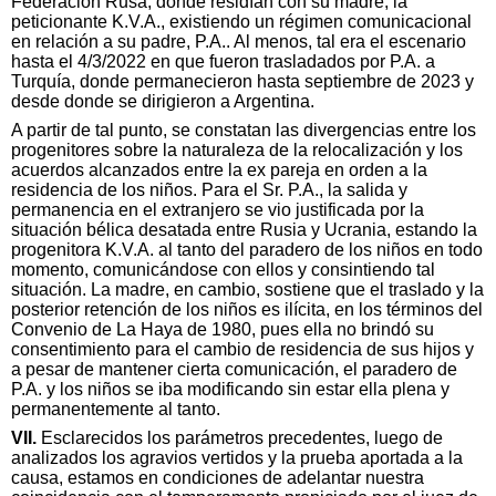
Federación Rusa, donde residían con su madre, la
peticionante K.V.A., existiendo un régimen comunicacional
en relación a su padre, P.A.. Al menos, tal era el escenario
hasta el 4/3/2022 en que fueron trasladados por P.A. a
Turquía, donde permanecieron hasta septiembre de 2023 y
desde donde se dirigieron a Argentina.
A partir de tal punto, se constatan las divergencias entre los
progenitores sobre la naturaleza de la relocalización y los
acuerdos alcanzados entre la ex pareja en orden a la
residencia de los niños. Para el Sr. P.A., la salida y
permanencia en el extranjero se vio justificada por la
situación bélica desatada entre Rusia y Ucrania, estando la
progenitora K.V.A. al tanto del paradero de los niños en todo
momento, comunicándose con ellos y consintiendo tal
situación. La madre, en cambio, sostiene que el traslado y la
posterior retención de los niños es ilícita, en los términos del
Convenio de La Haya de 1980, pues ella no brindó su
consentimiento para el cambio de residencia de sus hijos y
a pesar de mantener cierta comunicación, el paradero de
P.A. y los niños se iba modificando sin estar ella plena y
permanentemente al tanto.
VII.
Esclarecidos los parámetros precedentes, luego de
analizados los agravios vertidos y la prueba aportada a la
causa, estamos en condiciones de adelantar nuestra