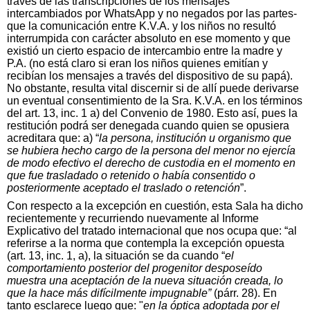
través de las transcripciones de los mensajes
intercambiados por WhatsApp y no negados por las partes-
que la comunicación entre K.V.A. y los niños no resultó
interrumpida con carácter absoluto en ese momento y que
existió un cierto espacio de intercambio entre la madre y
P.A. (no está claro si eran los niños quienes emitían y
recibían los mensajes a través del dispositivo de su papá).
No obstante, resulta vital discernir si de allí puede derivarse
un eventual consentimiento de la Sra. K.V.A. en los términos
del art. 13, inc. 1 a) del Convenio de 1980. Esto así, pues la
restitución podrá ser denegada cuando quien se opusiera
acreditara que: a) “
la persona, institución u organismo que
se hubiera hecho cargo de la persona del menor no ejercía
de modo efectivo el derecho de custodia en el momento en
que fue trasladado o retenido o había consentido o
posteriormente aceptado el traslado o retención
”.
Con respecto a la excepción en cuestión, esta Sala ha dicho
recientemente y recurriendo nuevamente al Informe
Explicativo del tratado internacional que nos ocupa que: “al
referirse a la norma que contempla la excepción opuesta
(art. 13, inc. 1, a), la situación se da cuando “
el
comportamiento posterior del progenitor desposeído
muestra una aceptación de la nueva situación creada, lo
que la hace más difícilmente impugnable”
(párr. 28). En
tanto esclarece luego que: "
en la óptica adoptada por el