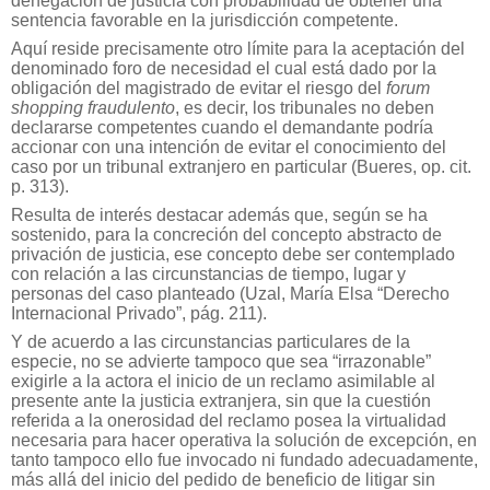
denegación de justicia con probabilidad de obtener una
sentencia favorable en la jurisdicción competente.
Aquí reside precisamente otro límite para la aceptación del
denominado foro de necesidad el cual está dado por la
obligación del magistrado de evitar el riesgo del
forum
shopping fraudulento
, es decir, los tribunales no deben
declararse competentes cuando el demandante podría
accionar con una intención de evitar el conocimiento del
caso por un tribunal extranjero en particular (Bueres, op. cit.
p. 313).
Resulta de interés destacar además que, según se ha
sostenido, para la concreción del concepto abstracto de
privación de justicia, ese concepto debe ser contemplado
con relación a las circunstancias de tiempo, lugar y
personas del caso planteado (Uzal, María Elsa “Derecho
Internacional Privado”, pág. 211).
Y de acuerdo a las circunstancias particulares de la
especie, no se advierte tampoco que sea “irrazonable”
exigirle a la actora el inicio de un reclamo asimilable al
presente ante la justicia extranjera, sin que la cuestión
referida a la onerosidad del reclamo posea la virtualidad
necesaria para hacer operativa la solución de excepción, en
tanto tampoco ello fue invocado ni fundado adecuadamente,
más allá del inicio del pedido de beneficio de litigar sin