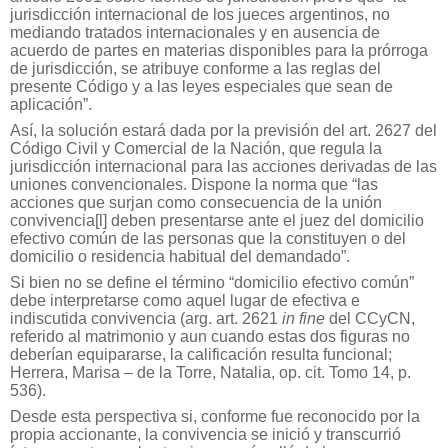
jurisdicción internacional de los jueces argentinos, no
mediando tratados internacionales y en ausencia de
acuerdo de partes en materias disponibles para la prórroga
de jurisdicción, se atribuye conforme a las reglas del
presente Código y a las leyes especiales que sean de
aplicación”.
Así, la solución estará dada por la previsión del art. 2627 del
Código Civil y Comercial de la Nación, que regula la
jurisdicción internacional para las acciones derivadas de las
uniones convencionales. Dispone la norma que “las
acciones que surjan como consecuencia de la unión
convivencia[l] deben presentarse ante el juez del domicilio
efectivo común de las personas que la constituyen o del
domicilio o residencia habitual del demandado”.
Si bien no se define el término “domicilio efectivo común”
debe interpretarse como aquel lugar de efectiva e
indiscutida convivencia (arg. art. 2621
in fine
del CCyCN,
referido al matrimonio y aun cuando estas dos figuras no
deberían equipararse, la calificación resulta funcional;
Herrera, Marisa – de la Torre, Natalia, op. cit. Tomo 14, p.
536).
Desde esta perspectiva si, conforme fue reconocido por la
propia accionante, la convivencia se inició y transcurrió