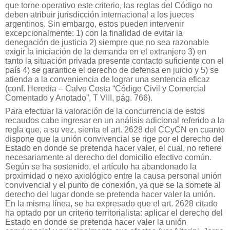
que torne operativo este criterio, las reglas del Código no
deben atribuir jurisdicción internacional a los jueces
argentinos. Sin embargo, estos pueden intervenir
excepcionalmente: 1) con la finalidad de evitar la
denegación de justicia 2) siempre que no sea razonable
exigir la iniciación de la demanda en el extranjero 3) en
tanto la situación privada presente contacto suficiente con el
país 4) se garantice el derecho de defensa en juicio y 5) se
atienda a la conveniencia de lograr una sentencia eficaz
(conf. Heredia – Calvo Costa “Código Civil y Comercial
Comentado y Anotado”, T VIII, pág. 766).
Para efectuar la valoración de la concurrencia de estos
recaudos cabe ingresar en un análisis adicional referido a la
regla que, a su vez, sienta el art. 2628 del CCyCN en cuanto
dispone que la unión convivencial se rige por el derecho del
Estado en donde se pretenda hacer valer, el cual, no refiere
necesariamente al derecho del domicilio efectivo común.
Según se ha sostenido, el artículo ha abandonado la
proximidad o nexo axiológico entre la causa personal unión
convivencial y el punto de conexión, ya que se la somete al
derecho del lugar donde se pretenda hacer valer la unión.
En la misma línea, se ha expresado que el art. 2628 citado
ha optado por un criterio territorialista: aplicar el derecho del
Estado en donde se pretenda hacer valer la unión