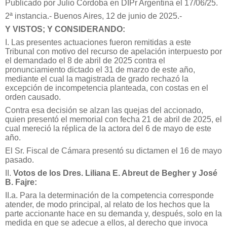
Publicado por Julio Córdoba en DIPr Argentina el 17/06/25.
2ª instancia.- Buenos Aires, 12 de junio de 2025.-
Y VISTOS; Y CONSIDERANDO:
I. Las presentes actuaciones fueron remitidas a este
Tribunal con motivo del recurso de apelación interpuesto por
el demandado el 8 de abril de 2025 contra el
pronunciamiento dictado el 31 de marzo de este año,
mediante el cual la magistrada de grado rechazó la
excepción de incompetencia planteada, con costas en el
orden causado.
Contra esa decisión se alzan las quejas del accionado,
quien presentó el memorial con fecha 21 de abril de 2025, el
cual mereció la réplica de la actora del 6 de mayo de este
año.
El Sr. Fiscal de Cámara presentó su dictamen el 16 de mayo
pasado.
II.
Votos de los Dres. Liliana E. Abreut de Begher y José
B. Fajre:
II.a. Para la determinación de la competencia corresponde
atender, de modo principal, al relato de los hechos que la
parte accionante hace en su demanda y, después, solo en la
medida en que se adecue a ellos, al derecho que invoca