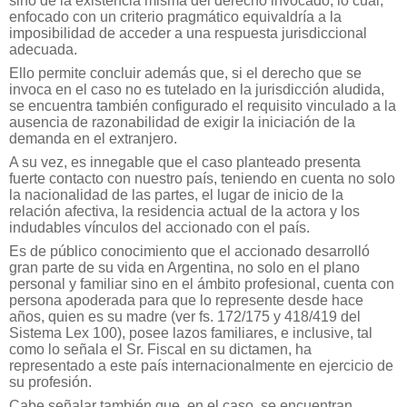
sino de la existencia misma del derecho invocado, lo cual,
enfocado con un criterio pragmático equivaldría a la
imposibilidad de acceder a una respuesta jurisdiccional
adecuada.
Ello permite concluir además que, si el derecho que se
invoca en el caso no es tutelado en la jurisdicción aludida,
se encuentra también configurado el requisito vinculado a la
ausencia de razonabilidad de exigir la iniciación de la
demanda en el extranjero.
A su vez, es innegable que el caso planteado presenta
fuerte contacto con nuestro país, teniendo en cuenta no solo
la nacionalidad de las partes, el lugar de inicio de la
relación afectiva, la residencia actual de la actora y los
indudables vínculos del accionado con el país.
Es de público conocimiento que el accionado desarrolló
gran parte de su vida en Argentina, no solo en el plano
personal y familiar sino en el ámbito profesional, cuenta con
persona apoderada para que lo represente desde hace
años, quien es su madre (ver fs. 172/175 y 418/419 del
Sistema Lex 100), posee lazos familiares, e inclusive, tal
como lo señala el Sr. Fiscal en su dictamen, ha
representado a este país internacionalmente en ejercicio de
su profesión.
Cabe señalar también que, en el caso, se encuentran