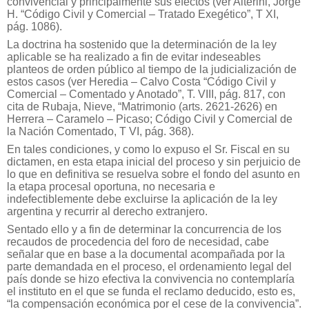
convivencial y principalmente sus efectos (ver Alterini, Jorge
H. “Código Civil y Comercial – Tratado Exegético”, T XI,
pág. 1086).
La doctrina ha sostenido que la determinación de la ley
aplicable se ha realizado a fin de evitar indeseables
planteos de orden público al tiempo de la judicialización de
estos casos (ver Heredia – Calvo Costa “Código Civil y
Comercial – Comentado y Anotado”, T. VIII, pág. 817, con
cita de Rubaja, Nieve, “Matrimonio (arts. 2621-2626) en
Herrera – Caramelo – Picaso; Código Civil y Comercial de
la Nación Comentado, T VI, pág. 368).
En tales condiciones, y como lo expuso el Sr. Fiscal en su
dictamen, en esta etapa inicial del proceso y sin perjuicio de
lo que en definitiva se resuelva sobre el fondo del asunto en
la etapa procesal oportuna, no necesaria e
indefectiblemente debe excluirse la aplicación de la ley
argentina y recurrir al derecho extranjero.
Sentado ello y a fin de determinar la concurrencia de los
recaudos de procedencia del foro de necesidad, cabe
señalar que en base a la documental acompañada por la
parte demandada en el proceso, el ordenamiento legal del
país donde se hizo efectiva la convivencia no contemplaría
el instituto en el que se funda el reclamo deducido, esto es,
“la compensación económica por el cese de la convivencia”.