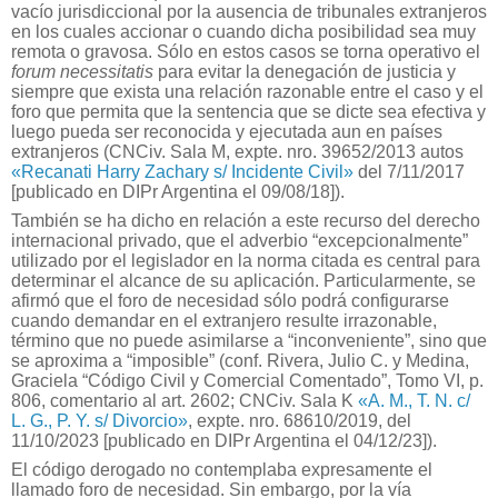
vacío jurisdiccional por la ausencia de tribunales extranjeros
en los cuales accionar o cuando dicha posibilidad sea muy
remota o gravosa. Sólo en estos casos se torna operativo el
forum necessitatis
para evitar la denegación de justicia y
siempre que exista una relación razonable entre el caso y el
foro que permita que la sentencia que se dicte sea efectiva y
luego pueda ser reconocida y ejecutada aun en países
extranjeros (CNCiv. Sala M, expte. nro. 39652/2013 autos
«Recanati Harry Zachary s/ Incidente Civil»
del 7/11/2017
[publicado en DIPr Argentina el 09/08/18]).
También se ha dicho en relación a este recurso del derecho
internacional privado, que el adverbio “excepcionalmente”
utilizado por el legislador en la norma citada es central para
determinar el alcance de su aplicación. Particularmente, se
afirmó que el foro de necesidad sólo podrá configurarse
cuando demandar en el extranjero resulte irrazonable,
término que no puede asimilarse a “inconveniente”, sino que
se aproxima a “imposible” (conf. Rivera, Julio C. y Medina,
Graciela “Código Civil y Comercial Comentado”, Tomo VI, p.
806, comentario al art. 2602; CNCiv. Sala K
«A. M., T. N. c/
L. G., P. Y. s/ Divorcio»
, expte. nro. 68610/2019, del
11/10/2023 [publicado en DIPr Argentina el 04/12/23]).
El código derogado no contemplaba expresamente el
llamado foro de necesidad. Sin embargo, por la vía