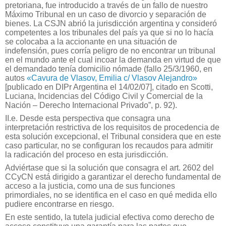
pretoriana, fue introducido a través de un fallo de nuestro
Máximo Tribunal en un caso de divorcio y separación de
bienes. La CSJN abrió la jurisdicción argentina y consideró
competentes a los tribunales del país ya que si no lo hacía
se colocaba a la accionante en una situación de
indefensión, pues corría peligro de no encontrar un tribunal
en el mundo ante el cual incoar la demanda en virtud de que
el demandado tenía domicilio nómade (fallo 25/3/1960, en
autos
«Cavura de Vlasov, Emilia c/ Vlasov Alejandro»
[publicado en DIPr Argentina el 14/02/07], citado en Scotti,
Luciana, Incidencias del Código Civil y Comercial de la
Nación – Derecho Internacional Privado”, p. 92).
II.e. Desde esta perspectiva que consagra una
interpretación restrictiva de los requisitos de procedencia de
esta solución excepcional, el Tribunal considera que en este
caso particular, no se configuran los recaudos para admitir
la radicación del proceso en esta jurisdicción.
Adviértase que si la solución que consagra el art. 2602 del
CCyCN está dirigido a garantizar el derecho fundamental de
acceso a la justicia, como una de sus funciones
primordiales, no se identifica en el caso en qué medida ello
pudiere encontrarse en riesgo.
En este sentido, la tutela judicial efectiva como derecho de