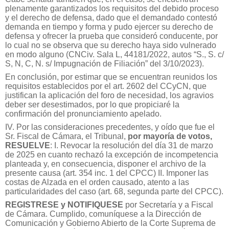
plenamente garantizados los requisitos del debido proceso
y el derecho de defensa, dado que el demandado contestó
demanda en tiempo y forma y pudo ejercer su derecho de
defensa y ofrecer la prueba que consideró conducente, por
lo cual no se observa que su derecho haya sido vulnerado
en modo alguno (CNCiv. Sala L, 44181/2022, autos “S., S. c/
S, N, C, N. s/ Impugnación de Filiación” del 3/10/2023).
En conclusión, por estimar que se encuentran reunidos los
requisitos establecidos por el art. 2602 del CCyCN, que
justifican la aplicación del foro de necesidad, los agravios
deber ser desestimados, por lo que propiciaré la
confirmación del pronunciamiento apelado.
IV. Por las consideraciones precedentes, y oído que fue el
Sr. Fiscal de Cámara, el Tribunal,
por mayoría de votos,
RESUELVE
: I. Revocar la resolución del día 31 de marzo
de 2025 en cuanto rechazó la excepción de incompetencia
planteada y, en consecuencia, disponer el archivo de la
presente causa (art. 354 inc. 1 del CPCC) II. Imponer las
costas de Alzada en el orden causado, atento a las
particularidades del caso (art. 68, segunda parte del CPCC).
REGISTRESE y NOTIFIQUESE
por Secretaría y a Fiscal
de Cámara. Cumplido, comuníquese a la Dirección de
Comunicación y Gobierno Abierto de la Corte Suprema de