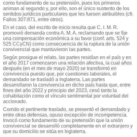
como fundamento de su pretensión, pues los primeros
animan al segundo y, por ello, son el único sustento de los
sentidos jurídicos particulares que les fuesen atribuibles (cfr.
Fallos 307:871, entre otros).
En el caso, del escrito de inicio resulta que C. I. M. R.
promovió demanda contra A. M. A. reclamando que se fije
una compensación económica a su favor (conf. arts. 524 y
525 CCyCN) como consecuencia de la ruptura de la unión
convivencial que mantuvieron las partes.
Según prosigue el relato, las partes residían en el país y en
el año 2017 comenzaron una relación afectiva, la cual años
después (en el mes de mayo 2020) se transformó en
convivencia puesto que, por cuestiones laborales, el
demandado se trasladó a Inglaterra. Las partes
desarrollaron la convivencia en dicho país hasta que, entre
fines del año 2022 y principio del 2023, cesó tanto la
cohabitación como el vínculo sentimental por voluntad del
accionado.
Corrido el pertinente traslado, se presentó el demandado y
entre otras defensas, opuso excepción de incompetencia.
Invocó como fundamento de su pretensión que la unión
convivencial se desarrolló completamente en el extranjero y
que su domicilio se sitúa en Inglaterra.