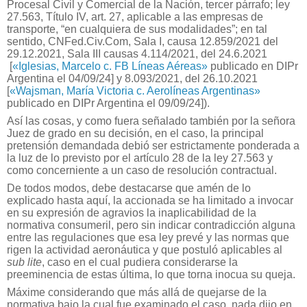
Procesal Civil y Comercial de la Nación, tercer párrafo; ley
27.563, Título IV, art. 27, aplicable a las empresas de
transporte, “en cualquiera de sus modalidades”; en tal
sentido, CNFed.Civ.Com, Sala I, causa 12.859/2021 del
29.12.2021, Sala III causas 4.114/2021, del 24.6.2021
[
«Iglesias, Marcelo c. FB Líneas Aéreas»
publicado en DIPr
Argentina el 04/09/24] y 8.093/2021, del 26.10.2021
[
«Wajsman, María Victoria c. Aerolíneas Argentinas»
publicado en DIPr Argentina el 09/09/24]).
Así las cosas, y como fuera señalado también por la señora
Juez de grado en su decisión, en el caso, la principal
pretensión demandada debió ser estrictamente ponderada a
la luz de lo previsto por el artículo 28 de la ley 27.563 y
como concerniente a un caso de resolución contractual.
De todos modos, debe destacarse que amén de lo
explicado hasta aquí, la accionada se ha limitado a invocar
en su expresión de agravios la inaplicabilidad de la
normativa consumeril, pero sin indicar contradicción alguna
entre las regulaciones que esa ley prevé y las normas que
rigen la actividad aeronáutica y que postuló aplicables al
sub lite
, caso en el cual pudiera considerarse la
preeminencia de estas última, lo que torna inocua su queja.
Máxime considerando que más allá de quejarse de la
normativa bajo la cual fue examinado el caso, nada dijo en