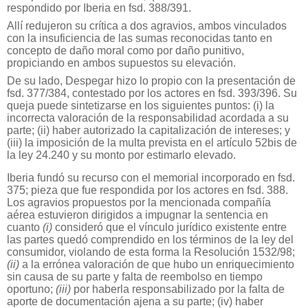
respondido por Iberia en fsd. 388/391.
Allí redujeron su crítica a dos agravios, ambos vinculados
con la insuficiencia de las sumas reconocidas tanto en
concepto de daño moral como por daño punitivo,
propiciando en ambos supuestos su elevación.
De su lado, Despegar hizo lo propio con la presentación de
fsd. 377/384, contestado por los actores en fsd. 393/396. Su
queja puede sintetizarse en los siguientes puntos: (i) la
incorrecta valoración de la responsabilidad acordada a su
parte; (ii) haber autorizado la capitalización de intereses; y
(iii) la imposición de la multa prevista en el artículo 52bis de
la ley 24.240 y su monto por estimarlo elevado.
Iberia fundó su recurso con el memorial incorporado en fsd.
375; pieza que fue respondida por los actores en fsd. 388.
Los agravios propuestos por la mencionada compañía
aérea estuvieron dirigidos a impugnar la sentencia en
cuanto
(i)
consideró que el vínculo jurídico existente entre
las partes quedó comprendido en los términos de la ley del
consumidor, violando de esta forma la Resolución 1532/98;
(ii)
a la errónea valoración de que hubo un enriquecimiento
sin causa de su parte y falta de reembolso en tiempo
oportuno;
(iii)
por haberla responsabilizado por la falta de
aporte de documentación ajena a su parte; (iv) haber