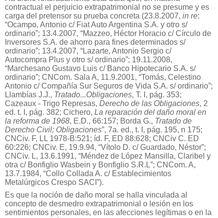
contractual el perjuicio extrapatrimonial no se presume y es
carga del pretensor su prueba concreta (23.8.2007,
in re
:
“Ocampo, Antonio c/ Fiat Auto Argentina S.A. y otro s/
ordinario”; 13.4.2007, “Mazzeo, Héctor Horacio c/ Círculo de
Inversores S.A. de ahorro para fines determinados s/
ordinario”; 13.4.2007, “Lazarte, Antonio Sergio c/
Autocompra Plus y otro s/ ordinario”; 19.11.2008,
“Marchesano Gustavo Luis c/ Banco Hipotecario S.A. s/
ordinario”; CNCom. Sala A, 11.9.2001, “Tomás, Celestino
Antonio c/ Compañía Sur Seguros de Vida S.A. s/ ordinario”;
Llambías J.J.,
Tratado...Obligaciones
, T. I, pág. 353;
Cazeaux - Trigo Represas,
Derecho de las Obligaciones
, 2
ed. t. I, pág. 382; Cichero,
La reparación del daño moral en
la reforma de 1968
, E.D., 66:157; Borda G.,
Tratado de
Derecho Civil; Obligaciones
”, 7a. ed., t. I, pág. 195, n 175;
CNCiv. F, LL 1978-B:521; íd. F, ED 88:628; CNCiv C. ED
60:226; CNCiv. E, 19.9.94, “Vítolo D. c/ Guardado, Néstor”;
CNCiv. L, 13.6.1991, “Méndez de López Mansilla, Claribel y
otra c/ Bonfiglio Wasbein y Bonfiglio S.R.L”; CNCom. A,
13.7.1984, “Collo Collada A. c/ Establecimientos
Metalúrgicos Crespo SACI”).
Es que la noción de daño moral se halla vinculada al
concepto de desmedro extrapatrimonial o lesión en los
sentimientos personales, en las afecciones legítimas o en la