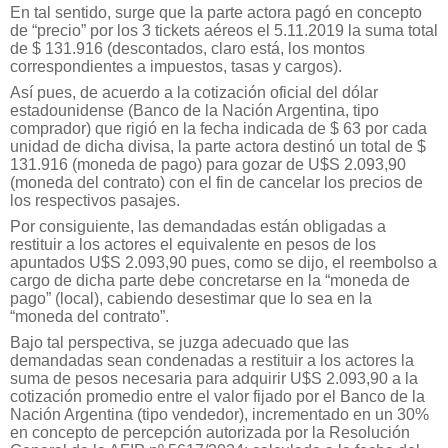
En tal sentido, surge que la parte actora pagó en concepto
de “precio” por los 3 tickets aéreos el 5.11.2019 la suma total
de $ 131.916 (descontados, claro está, los montos
correspondientes a impuestos, tasas y cargos).
Así pues, de acuerdo a la cotización oficial del dólar
estadounidense (Banco de la Nación Argentina, tipo
comprador) que rigió en la fecha indicada de $ 63 por cada
unidad de dicha divisa, la parte actora destinó un total de $
131.916 (moneda de pago) para gozar de U$S 2.093,90
(moneda del contrato) con el fin de cancelar los precios de
los respectivos pasajes.
Por consiguiente, las demandadas están obligadas a
restituir a los actores el equivalente en pesos de los
apuntados U$S 2.093,90 pues, como se dijo, el reembolso a
cargo de dicha parte debe concretarse en la “moneda de
pago” (local), cabiendo desestimar que lo sea en la
“moneda del contrato”.
Bajo tal perspectiva, se juzga adecuado que las
demandadas sean condenadas a restituir a los actores la
suma de pesos necesaria para adquirir U$S 2.093,90 a la
cotización promedio entre el valor fijado por el Banco de la
Nación Argentina (tipo vendedor), incrementado en un 30%
en concepto de percepción autorizada por la Resolución