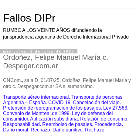
Fallos DIPr
RUMBO A LOS VEINTE AÑOS difundiendo la
jurisprudencia argentina de Derecho Internacional Privado
miércoles, 2 de julio de 2025
Ordoñez, Felipe Manuel María c.
Despegar.com.ar
CNCom., sala D, 01/07/25, Ordoñez, Felipe Manuel
María
y
otro
c. Despegar.com.ar SA s.
sumarísimo
.
Transporte aéreo internacional.
Transporte de personas.
Argentina – España. COVID 19.
Cancelación del viaje.
Pretensión de reprogramación de los pasajes.
Ley 27.563.
Convenio de Montreal de 1999. Ley de defensa del
consumidor. Aplicación subsidiaria. Relación de consumo.
Responsabilidad. Reembolso de pasajes. Procedencia.
Daño moral. Rechazo. Daño punitivo. Rechazo.