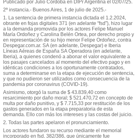
Publicado por Julio Córdoba en DIPr Argentina el 02/07/25.
2ª instancia.- Buenos Aires, 1 de julio de 2025.-
1. La sentencia de primera instancia dictada el 1.2.2024,
obrante en fojas digitales 371 (en adelante “fsd”), hizo lugar
a la demanda promovida por los actores Felipe Manuel
María Ordoñez y Carolina Belén Ortea, por derecho propio y
en representación de su hijo menor Felipe Ordoñez, contra
Despegar.com.ar. SA (en adelante, Despegar) e Iberia
Líneas Aéreas de España SA Operadora (en adelante,
Iberia), a quienes condenó a abonar el valor equivalente a
los pasajes cancelados al momento del efectivo pago y en
idénticas condiciones a los oportunamente contratados,
suma a determinarse en la etapa de ejecución de sentencia,
y que no pudieron ser utilizados como consecuencia de la
pandemia por coronavirus (COVID-19).
Asimismo, otorgó la suma de $ 43.839,40 como
resarcimiento por daño moral; $ 521.470,72 en concepto de
multa por daño punitivo, y $ 7.715,33 por restitución de los
gastos generados en la etapa preparatoria de esta
demanda. Ello con más los intereses y las costas del juicio.
2. Todas las partes apelaron el pronunciamiento.
Los actores fundaron su recurso mediante el memorial
incorporado en fsd. 382/386, que únicamente fue