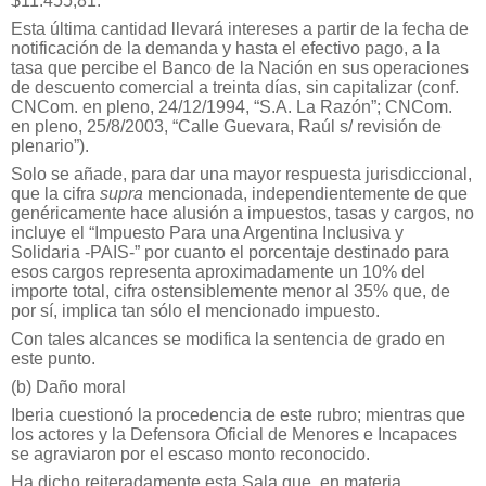
$11.455,81.
Esta última cantidad llevará intereses a partir de la fecha de
notificación de la demanda y hasta el efectivo pago, a la
tasa que percibe el Banco de la Nación en sus operaciones
de descuento comercial a treinta días, sin capitalizar (conf.
CNCom. en pleno, 24/12/1994, “S.A. La Razón”; CNCom.
en pleno, 25/8/2003, “Calle Guevara, Raúl s/ revisión de
plenario”).
Solo se añade, para dar una mayor respuesta jurisdiccional,
que la cifra
supra
mencionada, independientemente de que
genéricamente hace alusión a impuestos, tasas y cargos, no
incluye el “Impuesto Para una Argentina Inclusiva y
Solidaria -PAIS-” por cuanto el porcentaje destinado para
esos cargos representa aproximadamente un 10% del
importe total, cifra ostensiblemente menor al 35% que, de
por sí, implica tan sólo el mencionado impuesto.
Con tales alcances se modifica la sentencia de grado en
este punto.
(b) Daño moral
Iberia cuestionó la procedencia de este rubro; mientras que
los actores y la Defensora Oficial de Menores e Incapaces
se agraviaron por el escaso monto reconocido.
Ha dicho reiteradamente esta Sala que, en materia