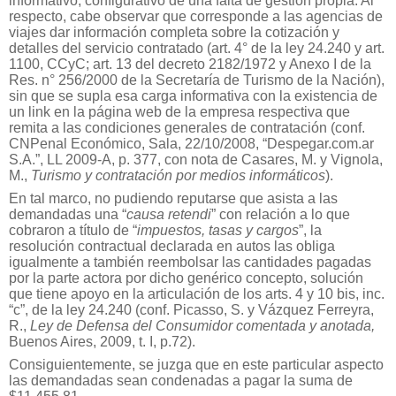
informativo, configurativo de una falta de gestión propia. Al
respecto, cabe observar que corresponde a las agencias de
viajes dar información completa sobre la cotización y
detalles del servicio contratado (art. 4° de la ley 24.240 y art.
1100, CCyC; art. 13 del decreto 2182/1972 y Anexo I de la
Res. n° 256/2000 de la Secretaría de Turismo de la Nación),
sin que se supla esa carga informativa con la existencia de
un link en la página web de la empresa respectiva que
remita a las condiciones generales de contratación (conf.
CNPenal Económico, Sala, 22/10/2008, “Despegar.com.ar
S.A.”, LL 2009-A, p. 377, con nota de Casares, M. y Vignola,
M.,
Turismo y contratación por medios informáticos
).
En tal marco, no pudiendo reputarse que asista a las
demandadas una “
causa retendi
” con relación a lo que
cobraron a título de “
impuestos, tasas y cargos
”, la
resolución contractual declarada en autos las obliga
igualmente a también reembolsar las cantidades pagadas
por la parte actora por dicho genérico concepto, solución
que tiene apoyo en la articulación de los arts. 4 y 10 bis, inc.
“c”, de la ley 24.240 (conf. Picasso, S. y Vázquez Ferreyra,
R.,
Ley de Defensa del Consumidor comentada y anotada,
Buenos Aires, 2009, t. I, p.72).
Consiguientemente, se juzga que en este particular aspecto
las demandadas sean condenadas a pagar la suma de