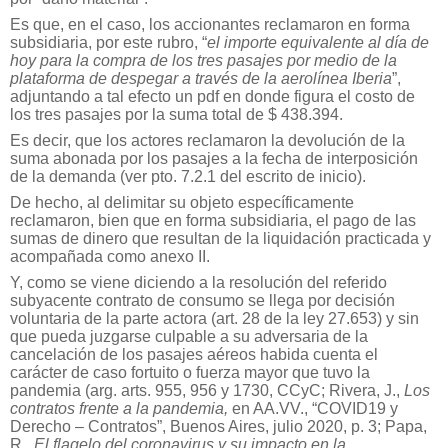
Es que, en el caso, los accionantes reclamaron en forma
subsidiaria, por este rubro, “
el importe equivalente al día de
hoy para la compra de los tres pasajes por medio de la
plataforma de despegar a través de la aerolínea Iberia
”,
adjuntando a tal efecto un pdf en donde figura el costo de
los tres pasajes por la suma total de $ 438.394.
Es decir, que los actores reclamaron la devolución de la
suma abonada por los pasajes a la fecha de interposición
de la demanda (ver pto. 7.2.1 del escrito de inicio).
De hecho, al delimitar su objeto específicamente
reclamaron, bien que en forma subsidiaria, el pago de las
sumas de dinero que resultan de la liquidación practicada y
acompañada como anexo II.
Y, como se viene diciendo a la resolución del referido
subyacente contrato de consumo se llega por decisión
voluntaria de la parte actora (art. 28 de la ley 27.653) y sin
que pueda juzgarse culpable a su adversaria de la
cancelación de los pasajes aéreos habida cuenta el
carácter de caso fortuito o fuerza mayor que tuvo la
pandemia (arg. arts. 955, 956 y 1730, CCyC; Rivera, J.,
Los
contratos frente a la pandemia,
en AA.VV., “COVID19 y
Derecho – Contratos”, Buenos Aires, julio 2020, p. 3; Papa,
R.,
El flagelo del coronavirus y su impacto en la