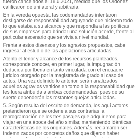
fueron cancelados el 18.6.2021, medida que los Ordoñez
calificaron de unilateral y arbitraria.
En la vereda opuesta, las codemandadas intentaron
desligarse de responsabilidad arguyendo que hicieron todo
lo que estaba a su alcance y que respondía a las políticas
de sus empresas para brindar una solución acorde, frente al
particular escenario que se vivía a nivel mundial.
Frente a estos disensos y los agravios propuestos, cabe
ingresar al estudio de las apelaciones articuladas.
Atento el tenor y alcance de los recursos planteados,
corresponde conocer, en primer lugar, la impugnación
deducida por Iberia en tanto vinculada con el encuadre
jurídico otorgado por la magistrada de grado al caso de
autos. Una vez definido lo anterior, serán analizados
aquellos agravios vertidos en torno a la responsabilidad que
les fuera atribuida a ambas codemandadas, pues de su
suerte dependerán las restantes quejas articuladas.
5. Según resulta del escrito de demanda, los aquí actores
pretendieron que se ordene a sus contrarias la
reprogramación de los tres pasajes que adquirieron para
viajar en una época del año similar, manteniendo idénticas
características de los originales. Además, reclamaron ser
indemnizados por concretos daños que dijeron haber