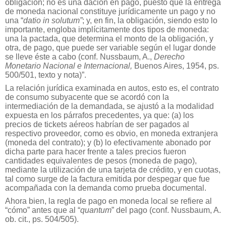
obligación; no es una dación en pago, puesto que la entrega
de moneda nacional constituye jurídicamente un pago y no
una “
datio in solutum”
; y, en fin, la obligación, siendo esto lo
importante, engloba implícitamente dos tipos de moneda:
una la pactada, que determina el monto de la obligación, y
otra, de pago, que puede ser variable según el lugar donde
se lleve éste a cabo (conf. Nussbaum, A.,
Derecho
Monetario Nacional e Internacional,
Buenos Aires, 1954, ps.
500/501, texto y nota)”.
La relación jurídica examinada en autos, esto es, el contrato
de consumo subyacente que se acordó con la
intermediación de la demandada, se ajustó a la modalidad
expuesta en los párrafos precedentes, ya que: (a) los
precios de tickets aéreos habrían de ser pagados al
respectivo proveedor, como es obvio, en moneda extranjera
(moneda del contrato); y (b) lo efectivamente abonado por
dicha parte para hacer frente a tales precios fueron
cantidades equivalentes de pesos (moneda de pago),
mediante la utilización de una tarjeta de crédito, y en cuotas,
tal como surge de la factura emitida por despegar que fue
acompañada con la demanda como prueba documental.
Ahora bien, la regla de pago en moneda local se refiere al
“cómo” antes que al “
quantum
” del pago (conf.
Nussbaum, A.
ob. cit., ps. 504/505).