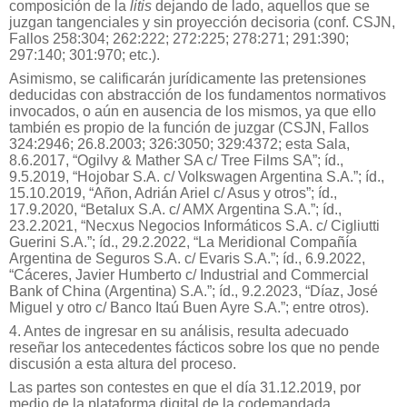
composición de la
litis
dejando de lado, aquellos que se
juzgan tangenciales y sin proyección decisoria (conf. CSJN,
Fallos 258:304; 262:222; 272:225; 278:271; 291:390;
297:140; 301:970; etc.).
Asimismo, se calificarán jurídicamente las pretensiones
deducidas con abstracción de los fundamentos normativos
invocados, o aún en ausencia de los mismos, ya que ello
también es propio de la función de juzgar (CSJN, Fallos
324:2946; 26.8.2003; 326:3050; 329:4372; esta Sala,
8.6.2017, “Ogilvy & Mather SA c/ Tree Films SA”; íd.,
9.5.2019, “Hojobar S.A. c/ Volkswagen Argentina S.A.”; íd.,
15.10.2019, “Añon, Adrián Ariel c/ Asus y otros”; íd.,
17.9.2020, “Betalux S.A. c/ AMX Argentina S.A.”; íd.,
23.2.2021, “Necxus Negocios Informáticos S.A. c/ Cigliutti
Guerini S.A.”; íd., 29.2.2022, “La Meridional Compañía
Argentina de Seguros S.A. c/ Evaris S.A.”; íd., 6.9.2022,
“Cáceres, Javier Humberto c/ Industrial and Commercial
Bank of China (Argentina) S.A.”; íd., 9.2.2023, “Díaz, José
Miguel y otro c/ Banco Itaú Buen Ayre S.A.”; entre otros).
4. Antes de ingresar en su análisis, resulta adecuado
reseñar los antecedentes fácticos sobre los que no pende
discusión a esta altura del proceso.
Las partes son contestes en que el día 31.12.2019, por
medio de la plataforma digital de la codemandada