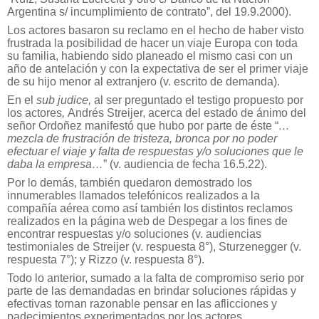
Argentina s/ incumplimiento de contrato”, del 19.9.2000).
Los actores basaron su reclamo en el hecho de haber visto
frustrada la posibilidad de hacer un viaje Europa con toda
su familia, habiendo sido planeado el mismo casi con un
año de antelación y con la expectativa de ser el primer viaje
de su hijo menor al extranjero (v. escrito de demanda).
En el
sub judice,
al ser preguntado el testigo propuesto por
los actores
,
Andrés Streijer, acerca del estado de ánimo del
señor Ordoñez manifestó que hubo por parte de éste “
…
mezcla de frustración de tristeza, bronca por no poder
efectuar el viaje y falta de respuestas y/o soluciones que le
daba la empresa…
” (v. audiencia de fecha 16.5.22).
Por lo demás, también quedaron demostrado los
innumerables llamados telefónicos realizados a la
compañía aérea como así también los distintos reclamos
realizados en la página web de Despegar a los fines de
encontrar respuestas y/o soluciones (v. audiencias
testimoniales de Streijer (v. respuesta 8°), Sturzenegger (v.
respuesta 7°); y Rizzo (v. respuesta 8°).
Todo lo anterior, sumado a la falta de compromiso serio por
parte de las demandadas en brindar soluciones rápidas y
efectivas tornan razonable pensar en las aflicciones y
padecimientos experimentados por los actores.