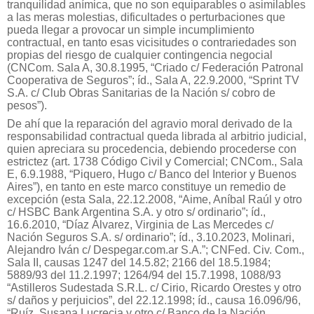
tranquilidad anímica, que no son equiparables o asimilables
a las meras molestias, dificultades o perturbaciones que
pueda llegar a provocar un simple incumplimiento
contractual, en tanto esas vicisitudes o contrariedades son
propias del riesgo de cualquier contingencia negocial
(CNCom. Sala A, 30.8.1995, “Criado c/ Federación Patronal
Cooperativa de Seguros”; íd., Sala A, 22.9.2000, “Sprint TV
S.A. c/ Club Obras Sanitarias de la Nación s/ cobro de
pesos”).
De ahí que la reparación del agravio moral derivado de la
responsabilidad contractual queda librada al arbitrio judicial,
quien apreciara su procedencia, debiendo procederse con
estrictez (art. 1738 Código Civil y Comercial; CNCom., Sala
E, 6.9.1988, “Piquero, Hugo c/ Banco del Interior y Buenos
Aires”), en tanto en este marco constituye un remedio de
excepción (esta Sala, 22.12.2008, “Aime, Aníbal Raúl y otro
c/ HSBC Bank Argentina S.A. y otro s/ ordinario”; íd.,
16.6.2010, “Díaz Álvarez, Virginia de Las Mercedes c/
Nación Seguros S.A. s/ ordinario”; íd., 3.10.2023, Molinari,
Alejandro Iván c/ Despegar.com.ar S.A.”; CNFed. Civ. Com.,
Sala II, causas 1247 del 14.5.82; 2166 del 18.5.1984;
5889/93 del 11.2.1997; 1264/94 del 15.7.1998, 1088/93
“Astilleros Sudestada S.R.L. c/ Cirio, Ricardo Orestes y otro
s/ daños y perjuicios”, del 22.12.1998; íd., causa 16.096/96,
“Ruíz, Susana Lucrecia y otro c/ Banco de la Nación