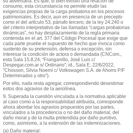
su adversaria. Es que, si bien existió una relación de
consumo, esta circunstancia no permite eludir las
exigencias propias de la carga probatoria en los procesos
patrimoniales. Es decir, aun en presencia de un precepto
como el del artículo 53, párrafo tercero, de la ley 24.240 o
del criterio interpretativo de las llamadas “cargas probatorias
dinámicas”, no hay desplazamiento de la regla primaria
contenida en el art. 377 del Código Procesal que exige que
cada parte pruebe el supuesto de hecho que invoca como
sustento de su pretensión, defensa o excepción, sin
interesar la
condición de actora o demandada (CNCom.,
esta Sala 15.8.24,
“Franganillo, José Luis c/
Despegar.com.ar s/ Ordinario”; id., Sala E,
22/6/2022,
“Chosson, Silvia Noemí c/ Volkswagen S.A. de Ahorro P/F
Determinados y otro”).
Por ello, nada resta agregar, correspondiendo desestimar
estos dos agravios de la aerolínea.
9. Superada la cuestión vinculada a la normativa aplicable
al caso como a la responsabilidad atribuida, corresponde
ahora abordar los agravios propuestos por las partes,
vinculados a la procedencia o no del daño material, del
daño moral y de la multa pretendida por daño punitivo,
como, asimismo, a la extensión de las indemnizaciones.
(a) Daño material: