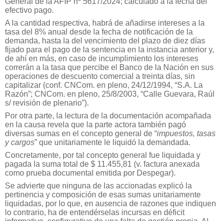
General de la AFIP nº 5617/2024; calculado a la fecha del
efectivo pago.
A la cantidad respectiva, habrá de añadirse intereses a la
tasa del 8% anual desde la fecha de notificación de la
demanda, hasta la del vencimiento del plazo de diez días
fijado para el pago de la sentencia en la instancia anterior y,
de ahí en más, en caso de incumplimiento los intereses
correrán a la tasa que percibe el Banco de la Nación en sus
operaciones de descuento comercial a treinta días, sin
capitalizar (conf. CNCom. en pleno, 24/12/1994, “S.A. La
Razón”; CNCom. en pleno, 25/8/2003, “Calle Guevara, Raúl
s/ revisión de plenario”).
Por otra parte, la lectura de la documentación acompañada
en la causa revela que la parte actora también pagó
diversas sumas en el concepto general de “
impuestos, tasas
y cargos
” que unitariamente le liquidó la demandada.
Concretamente, por tal concepto general fue liquidada y
pagada la suma total de $ 11.455,81 (v. factura anexada
como prueba documental emitida por Despegar).
Se advierte que ninguna de las accionadas explicó la
pertinencia y composición de esas sumas unitariamente
liquidadas, por lo que, en ausencia de razones que indiquen
lo contrario, ha de entendérselas incursas en déficit