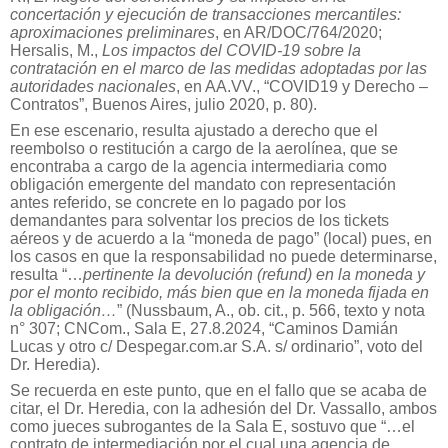
concertación y ejecución de transacciones mercantiles:
aproximaciones preliminares
, en AR/DOC/764/2020;
Hersalis, M.,
Los impactos del COVID-19 sobre la
contratación en el marco de las medidas adoptadas por las
autoridades nacionales
, en AA.VV., “COVID19 y Derecho –
Contratos”, Buenos Aires, julio 2020, p. 80).
En ese escenario, resulta ajustado a derecho que el
reembolso o restitución a cargo de la aerolínea, que se
encontraba a cargo de la agencia intermediaria como
obligación emergente del mandato con representación
antes referido, se concrete en lo pagado por los
demandantes para solventar los precios de los tickets
aéreos y de acuerdo a la “moneda de pago” (local) pues, en
los casos en que la responsabilidad no puede determinarse,
resulta “…
pertinente la devolución (refund) en la moneda y
por el monto recibido, más bien que en la moneda fijada en
la obligación…
” (Nussbaum, A., ob. cit., p. 566, texto y nota
n° 307; CNCom., Sala E, 27.8.2024, “Caminos Damián
Lucas y otro c/ Despegar.com.ar S.A. s/ ordinario”, voto del
Dr. Heredia).
Se recuerda en este punto, que en el fallo que se acaba de
citar, el Dr. Heredia, con la adhesión del Dr. Vassallo, ambos
como jueces subrogantes de la Sala E, sostuvo que “…el
contrato de intermediación por el cual una agencia de