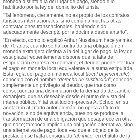
moneda distinta a la del lugar de pago, siendo ello
habilitado por la ley del domicilio del turista”.
“Tal fenómeno, ciertamente, no es propio de los contratos
turísticos internacionales, sino común a muchas otras
contrataciones transnacionales, habiendo sido
adecuadamente descripto por la doctrina desde antaño”.
“En efecto, como lo explicó Arthur Nussbaum hace ya más
de 70 años, cuando se ha contraído una obligación en
moneda extranjera distinta a la del lugar de pago, la ley de
esta plaza frecuentemente dispone que, a falta de
estipulación expresa en contrario, el deudor puede efectuar
el pago en moneda local equivalente a la suma estipulada.
Esta regla del pago en moneda local (
local payment rule
),
conocida con el nombre “
derecho de sustitución
”, concede
simplemente un privilegio al deudor, que trae como
consecuencia una disminución de la demanda de cambio
extranjero, que es
deseable desde el punto de vista del
interés público. Y tal sustitución -precisa A. Schoo, en su
anotación al citado autor alemán- no opera a título de
novación, sino de equivalencia, pues no se produce la
transformación de una obligación que desaparece en otra
que nace; tampoco implica una obligación alternativa, sino
una alternativa de pago, toda vez que el objeto de la
prestación se halla consignado “
ab initio”
en el título de la