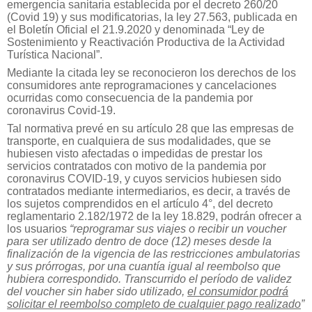
emergencia sanitaria establecida por el decreto 260/20
(Covid 19) y sus modificatorias, la ley 27.563, publicada en
el Boletín Oficial el 21.9.2020 y denominada “Ley de
Sostenimiento y Reactivación Productiva de la Actividad
Turística Nacional”.
Mediante la citada ley se reconocieron los derechos de los
consumidores ante reprogramaciones y cancelaciones
ocurridas como consecuencia de la pandemia por
coronavirus Covid-19.
Tal normativa prevé en su artículo 28 que las empresas de
transporte, en cualquiera de sus modalidades, que se
hubiesen visto afectadas o impedidas de prestar los
servicios contratados con motivo de la pandemia por
coronavirus COVID-19, y cuyos servicios hubiesen sido
contratados mediante intermediarios, es decir, a través de
los sujetos comprendidos en el artículo 4°, del decreto
reglamentario 2.182/1972 de la ley 18.829, podrán ofrecer a
los usuarios
“reprogramar sus viajes o recibir un voucher
para ser utilizado dentro de doce (12) meses desde la
finalización de la vigencia de las restricciones ambulatorias
y sus prórrogas, por una cuantía igual al reembolso que
hubiera correspondido. Transcurrido el período de validez
del voucher sin haber sido utilizado,
el consumidor podrá
solicitar el reembolso completo de cualquier pago realizado
”