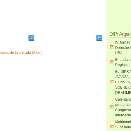
DIPr Argen
IV Jornad
Derecho I
arios de la entrada (Atom)
UBA
Entrada e
Reglas de
EL DIPR 
AVANZA:
CONVENI
SOBRE C
DE ALIM
Calentand
preparato
Congreso
Internaci
Matrimoni
Sucesione