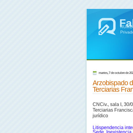
Fa
RUMBO 
Privad
martes, 7 de octubre de 20
Arzobispado 
Terciarias Fra
CNCiv., sala I, 30
Terciarias Francisc
jurídico
Litispendencia inte
Sede. Inexistencia 