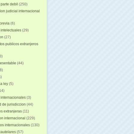
 parte debil
(250)
on judicial internacional
previa
(6)
intelectuales
(29)
ion
(27)
s publicos extranjeros
8)
resentable
(44)
8)
)
a ley
(5)
14)
 internacionales
(3)
 de jurisdiccion
(44)
es extranjeras
(11)
on internacional
(229)
os internacionales
(130)
autelares
(57)