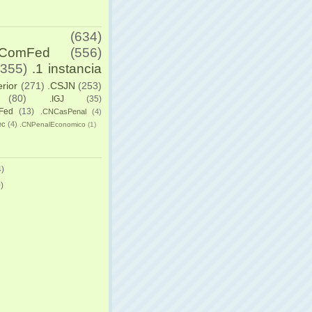
(634)
yComFed
(556)
(355)
.1 instancia
erior
(271)
.CSJN
(253)
(80)
.IGJ
(35)
Fed
(13)
.CNCasPenal
(4)
ec
(4)
.CNPenalEconomico
(1)
)
)