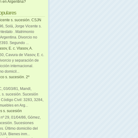
ón en Argentina?
opulares
icente s. sucesión. CSJN
6, Solá, Jorge Vicente s.
ntestato . Matrimonio
Argentina. Divorcio no
 2393. Segundo ...
sov, E. c. Vlasov, A.
0, Cavura de Vlasov, E. c.
divorcio y separación de
icción internacional.
mo domicil...
co s. sucesión. 2º
C, 03/03/81, Mandl,
. s. sucesión. Sucesión
. Código Civil: 3283, 3284,
muebles en Arg...
s s. sucesión
. nº 29, 01/04/86, Gómez,
sucesión. Sucesiones
es. Último domicilio del
EUA. Bienes inm...