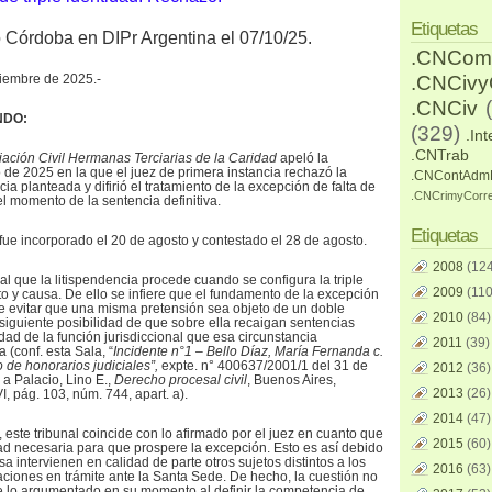
Etiquetas
o Córdoba en DIPr Argentina el 07/10/25.
.CNCom
tiembre de 2025.-
.CNCiv
.CNCiv
NDO:
(329)
.Int
.CNTrab
iación Civil Hermanas Terciarias de la Caridad
apeló la
o de 2025 en la que el juez de primera instancia rechazó la
.CNContAdm
ia planteada y difirió el tratamiento de la excepción de falta de
.CNCrimyCorr
el momento de la sentencia definitiva.
Etiquetas
fue incorporado el 20 de agosto y contestado el 28 de agosto.
2008
(124
al que la litispendencia procede cuando se configura la triple
2009
(110
to y causa. De ello se infiere que el fundamento de la excepción
e evitar que una misma pretensión sea objeto de un doble
2010
(84)
siguiente posibilidad de que sobre ella recaigan sentencias
lidad de la función jurisdiccional que esa circunstancia
2011
(39)
(conf. esta Sala, “
Incidente n°1 – Bello Díaz, María Fernanda c.
o de honorarios judiciales”,
expte. n°
400637/2001/1 del 31 de
2012
(36)
 a Palacio, Lino E.,
Derecho procesal civil
, Buenos Aires,
2013
(26)
I, pág. 103, núm. 744, apart. a).
2014
(47)
 este tribunal coincide con lo afirmado por el juez en cuanto que
2015
(60)
idad necesaria para que prospere la excepción. Esto es así debido
a intervienen en calidad de parte otros sujetos distintos a los
2016
(63)
aciones en trámite ante la Santa Sede. De hecho, la cuestión no
 de lo argumentado en su momento al definir la competencia de