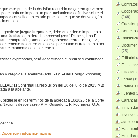
Contratos
r que este punto de la decisión recurrida no genera gravamen
Cooperaci
, por cuanto no importa un pronunciamiento definitivo sobre el
tampoco consolida un estado procesal del que se derive algún
(148)
s intereses.
Cuestion 
Derechos 
 agravio se juzgue irreparable, debe entenderse impedido o
e una facultad o un derecho procesal (conf. Palacio, Lino E.,
Distribuc
uarta reimpresión, Buenos Aires, Abeledo Perrot, 1993, t. V.,
videntemente no ocurre en el caso por cuanto el tratamiento del
Documento
ara el momento de la sentencia.
(75)
Editorial
(
s razones expresadas, será desestimado el recurso y confirmada
Fallo imp
Filiacion
(
án a cargo de la apelante (arts. 68 y 69 del Código Procesal).
Forma
(15
SUELVE
:
1)
Confirmar la resolución del 10 de julio de 2025; y
2)
Fraude a l
zada a la apelante.
Fuentes
(
 publíquese en los términos de la acordada 10/2025 de la Corte
Garantias
 Nación y devuélvase.- P. M. Guisado. J. P. Rodríguez. G. A.
Inmunidad
Inversion
Jurisdicci
rgentina
Matrimoni
,
Cooperacion judicial internacional
Medidas c