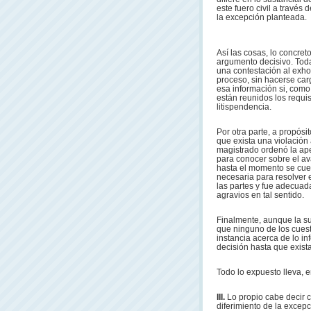
este fuero civil a través
la excepción planteada.
Así las cosas, lo concre
argumento decisivo. Toda
una contestación al exho
proceso, sin hacerse car
esa información si, com
están reunidos los requis
litispendencia.
Por otra parte, a propósit
que exista una violación
magistrado ordenó la ape
para conocer sobre el av
hasta el momento se cuen
necesaria para resolver 
las partes y fue adecuada
agravios en tal sentido.
Finalmente, aunque la su
que ninguno de los cuesti
instancia acerca de lo i
decisión hasta que exist
Todo lo expuesto lleva, e
III.
Lo propio cabe decir c
diferimiento de la excepc