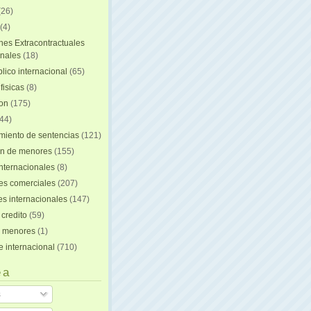
(26)
(4)
nes Extracontractuales
onales
(18)
lico internacional
(65)
fisicas
(8)
ion
(175)
44)
iento de sentencias
(121)
on de menores
(155)
nternacionales
(8)
es comerciales
(207)
s internacionales
(147)
 credito
(59)
e menores
(1)
e internacional
(710)
 a
s