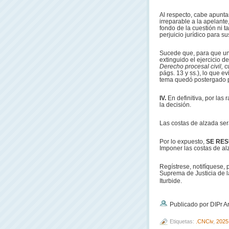
Al respecto, cabe apunta
irreparable a la apelante
fondo de la cuestión ni 
perjuicio jurídico para su
Sucede que, para que un
extinguido el ejercicio d
Derecho procesal civil,
c
págs. 13 y ss.), lo que e
tema quedó postergado p
IV.
En definitiva, por la
la decisión.
Las costas de alzada ser
Por lo expuesto,
SE RE
Imponer las costas de al
Regístrese, notifíquese,
Suprema de Justicia de la
Iturbide.
Publicado por DIPr A
Etiquetas:
.CNCiv
,
2025