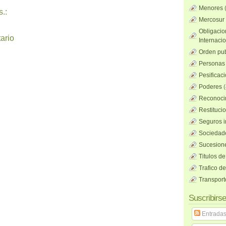
Menores
.:
Mercosur
Obligacio
ario
Internaci
Orden pub
Personas 
Pesificac
Poderes
(
Reconocim
Restituci
Seguros i
Sociedad
Sucesione
Titulos de
Trafico d
Transport
Suscribirse
Entrada