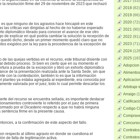
2017
(53)
 de la resolución firme del 29 de noviembre de 2023 que rechazó
2018
(82)
2019
(66)
2020
(72)
to es que ninguno de los agravios hace hincapié en este
s las críticas van dirigidas al hecho de no haberse esperado
2021
(90)
rto diplomático librado para conocer el avance de ese otro
go de explicar en qué podría cambiar la solución la recepción de
2022
(91)
o quedó dicho, desde un primer momento quedó claro que no
2023
(71)
itos exigidos por la ley para la procedencia de la excepción de
2024
(126
2025
(183
o de las quejas vertidas en el recurso, este tribunal disiente con
 al debido proceso. Si bien es cierto que en su momento el
Adopcion 
rtura a prueba de la excepción y libró un exhorto diplomático
ance de la presentación realizada ante la Santa Sede, sin que
Alimentos
te con la contestación, también lo es que la información
el planteo ya estaba agregada al expediente, era conocida por
Aplicacio
mente valorada por el juez, todo lo cual permite descartar los
Arbitraje 
Arraigo
(1
erte del recurso se encuentra sellada, es importante destacar
Calificac
onamientos controvierte lo referido por el juez de primera
nformado por el Dicasterio respecto a que no habrá ninguna
Codigo Ci
a sentencia firme en la presente causa.
Comprave
ntonces, a la confirmación de este aspecto del fallo.
Concursos
Contratos
on respecto al último agravio en donde se cuestiona el
Contratos
ión de falta de legitimación activa.