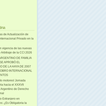
tina
as de Actualización de
nternacional Privado en la
n vigencia de las nuevas
 Arbitraje de la CCI 2026
ARGENTINO DE FAMILIA
 SE APROBÓ EL
O DE LA HAYA DE 2007
OBRO INTERNACIONAL
ENTOS
o motores! Jornada
ria hacia el XXXVII
 Argentino de Derecho
onal
o Extranjero en
s: ¿Es Obligatoria la