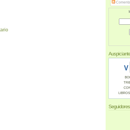
Comenta
I
ario
Auspiciant
BO
TRI
CO
LIBROS
Seguidores