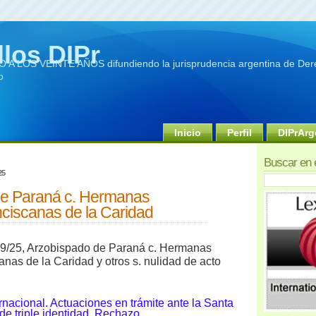
llos DIPr
A LOS VEINTE AÑOS difundiendo la jurisprudencia argentina de Dere
o
Inicio
Perfil
DIPrArg
Buscar en 
25
de Paraná c. Hermanas
nciscanas de la Caridad
/09/25, Arzobispado de Paraná c. Hermanas
anas de la Caridad y otros s. nulidad de acto
rnacional. Actuaciones en trámite ante la Santa
de triple identidad. Rechazo.