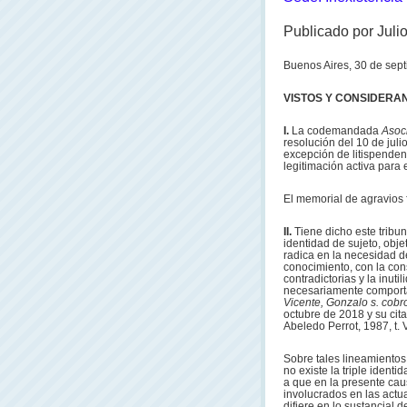
Publicado por Juli
Buenos Aires, 30 de sep
VISTOS Y CONSIDERA
I.
La codemandada
Asoc
resolución del 10 de juli
excepción de litispendenc
legitimación activa para 
El memorial de agravios 
II.
Tiene dicho este tribun
identidad de sujeto, obje
radica en la necesidad d
conocimiento, con la con
contradictorias y la inuti
necesariamente comporta 
Vicente, Gonzalo s. cobr
octubre de 2018 y su cita
Abeledo Perrot, 1987, t. V
Sobre tales lineamientos,
no existe la triple ident
a que en la presente caus
involucrados en las actu
difiere en lo sustancial