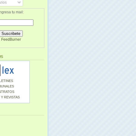
rios
ngresa tu mail:
FeedBurner
es
LETINES
BUNALES
NTRATOS
 Y REVISTAS