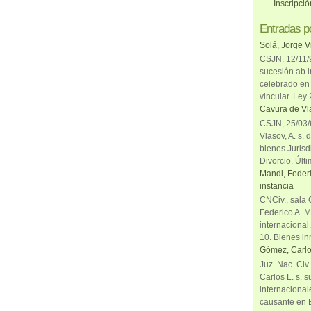
Inscripci
Entradas p
Solá, Jorge V
CSJN, 12/11/9
sucesión ab i
celebrado en 
vincular. Ley
Cavura de Vla
CSJN, 25/03/6
Vlasov, A. s. 
bienes Jurisd
Divorcio. Últi
Mandl, Federi
instancia
CNCiv., sala 
Federico A. M
internacional
10. Bienes in
Gómez, Carlo
Juz. Nac. Civ
Carlos L. s. 
internacional
causante en 